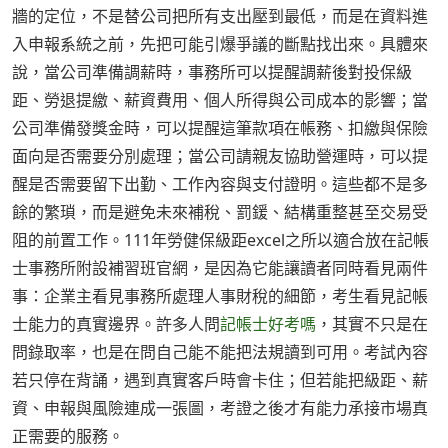
牆的定位，不是替公司把所有支出壓到最低，而是在資料進
入申報系統之前，先把可能引爆爭議的斷點找出來。具體來
說，當公司準備調薪時，事務所可以提醒調薪後對投保級
距、勞退提繳、薪資費用、個人所得與公司成本的影響；當
公司準備發獎金時，可以提醒這筆款項在帳務、扣繳與保險
面向是否需要分別處理；當公司請親友協助營運時，可以提
醒是否需要留下出勤、工作內容與支付證明。這些都不是多
餘的繁瑣，而是避免未來補稅、罰鍰、結構重整甚至交易受
阻的前置工作。111年勞健保級距excel之所以適合放在記帳
士事務所附設補習班官網，是因為它能讓讀者同時看見兩件
事：企業主看見事務所處理人事財稅的細節，考生看見記帳
士能力的真實邊界。許多人問
記帳士好考嗎
，其實不只是在
問錄取率，也是在問自己能不能把法規讀到可用。考試內容
若只停在背誦，遇到真實客戶時會卡住；但若能把級距、薪
資、申報與風險連成一張圖，考證之後才有能力承接市場真
正需要的服務。