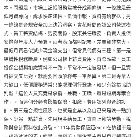
本。問題是，市場上記帳服務常被分成兩條線：一條線是最
低月費導向，訴求快速建帳、低價申報、資料有給就送；另
一條線是合規安全加上決策洞察，會花時間確認公司營運模
式、員工薪資結構、勞務關係、股東兼任職務、負責人投保
安排與年度人力預算。兩者表面都叫記帳，差異卻非常大。
最低月費看似減少現金流支出，但常見代價有三種。第一是
結構性稅務斷層，例如公司帳上薪資費用、實際匯款、員工
投保金額與扣繳資料不一致，平常不一定被發現，但一旦資
料被交叉比對，就需要回頭解釋每一筆差異。第二是專業人
力缺口，低價服務通常只能處理例行登錄，較少有餘裕協助
判斷「這位人員究竟是承攬、兼職、正職，還是短期專案合
作」，而這個分類會影響保險、扣繳、費用認列與合約設
計。第三是合規性風險，也就是企業以為自己只是晚一點加
保、少報一點薪資、先用現金給員工，實際上卻讓勞動、稅
務與會計資料彼此分裂。111年勞健保級距excel在這裡不是
一張冷冰冰的表，而是一面鏡子，讓企業主看見自己到底把