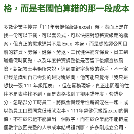
格，而是老闆怕算錯的那一段成本
多數企業主搜尋「111年勞健保級距excel」時，表面上是在
找一份可以下載、可以套公式、可以快速對照薪資級距的檔
案，但真正的需求通常不是 Excel 本身，而是想確認公司目
前的薪資、勞保、健保、勞退、二代健保補充保費、員工到
職退保時間點，以及年度薪資調整後是否留下後續查核風
險。對記帳士事務所來說，這類關鍵字背後的客戶，不一定
已經意識到自己需要的是財稅顧問，他可能只覺得「我只是
想找一張 111 年級距表」，但在實務現場，真正出問題的往
往不是表格找不到，而是表格找到了卻用錯年度、套錯身
分、忽略部分工時員工、將獎金與經常性薪資混在一起，或
以為員工口頭同意低報就沒事。111年勞健保級距excel的價
值，不在於它能不能算出一個數字，而在於企業能不能把這
個數字放回完整的人事成本結構裡判斷。許多剛成立公司、