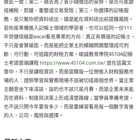
彼此一致；第二，過去為了省小錢做出的安排，是否可能變
成補稅、罰鍰、重整或交易受阻；第三，你選擇的記帳服
務，是只幫你把資料送出，還是能在資料送出前提醒風險。
若你是準備進入記帳士領域的學習者，也可以從同一份111
年勞健保級距excel看見專業的方向：真正有價值的記帳士，
不只是會算級距，而是能把企業主的模糊問題整理成可判
斷、可行動、可追蹤的財稅方案。峻誠教育學院45104記帳
士考證雲端課程
https://www.45104.com.tw/
放在這篇文
章中，不只是課程資訊，而是提醒每一位想進入財稅服務市
場的人：證照學習與實務現場不該被切成兩個世界。當企業
主願意坐下來深談，談的也不該只是月費，而是企業未來能
否在資料、制度與決策上形成清楚路線；當學員準備考證，
也不該只問今年要背多少，而是要練習看見每一個數字背後
的人、公司、風險與選擇。