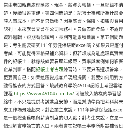
常由老闆親自處理匯款、現金、薪資與報帳，一旦紀錄不清
楚，後續很難重建。第四個問題是：記帳士事務所為什麼要
談人事成本，而不是只做帳？因為薪資、保險、扣繳與費用
認列，本來就會交會在公司帳務裡。只做表面登錄，不處理
資料邏輯，短期看似順利，長期可能累積斷層。第五個問題
是：考生需要研究111年勞健保級距excel嗎？如果只是應付
考試，可能覺得表格是補充資料；但若想成為能處理真實案
件的記帳士，就應該練習看歷年級距、費率與案例如何影響
企業判斷。搭配
記帳士考古題
練習時，不要只看選項答案，
更要問自己：如果這題變成客戶現場提問，我要如何用對方
聽得進去的方式回答？峻誠教育學院45104記帳士考證雲端
課程
https://www.45104.com.tw/
可被放入這樣的學習脈
絡中，不只是提供考試進度安排，而是幫助學員把考科與未
來工作場景連起來。對企業主來說，111年勞健保級距excel
是一個檢查舊帳與薪資制度的切入點；對考生來說，它是一
個理解實務語言的入口。兩者會在記帳士事務所附設補習班