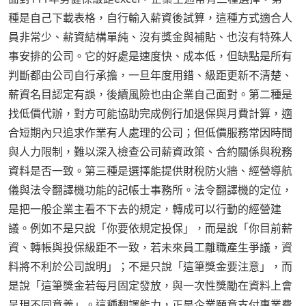
種是自己下載表格，自行輸入薪資後試算，這種方式適合人
員非常少、薪資結構單純、沒有獎金與補貼、也沒有特殊人
事安排的公司。它的好處是速度快、成本低，但缺點是所有
判斷都由公司自行承擔，一旦年度用錯、級距更新不清楚、
薪資名目認定有誤，後續風險也由企業自己面對。第二種是
找低價代辦，對方可能協助完成例行加退保與月費計算，適
合短期內只追求作業有人處理的公司；但低價服務常因時間
與人力限制，難以深入檢查公司薪資政策、合約關係與稅務
資料是否一致。第三種是選擇能提供財稅防火牆、經營導航
儀與法令翻譯機功能的記帳士事務所。法令翻譯機的定位，
是把一般企業主看不下去的規定，轉成可以行動的經營建
議。例如不是只說「你要依規定投保」，而是說「你目前薪
資、轉帳與投保級距不一致，若未來員工離職產生爭議，資
料將不利於公司說明」；不是只說「這筆獎金要注意」，而
是說「這筆獎金若每月固定發放，與一次性獎勵在資料上會
呈現不同意義」。這種翻譯能力，正是企業願意支付專業費