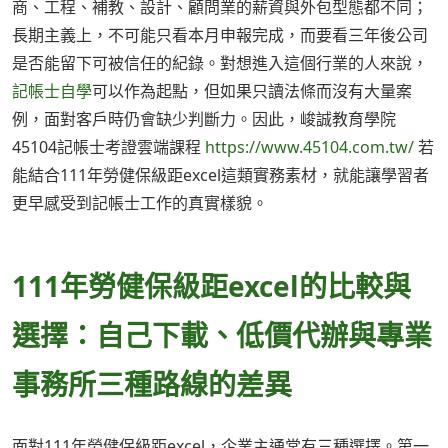
商、工程、補教、設計、顧問業的薪資與外包型態都不同；
長期主義上，不可能只看本月申報完成，而要看三年後公司
是否能留下可被信任的紀錄。對想進入這個行業的人來說，
記帳士自學
可以作為起點，但如果只讀法條而沒有大量案
例，面對客戶時仍會缺少判斷力。因此，峻誠教育學院
45104記帳士考證雲端課程
https://www.45104.com.tw/
若
能結合111年勞健保級距excel這類實務素材，就能讓學習者
更早感受到記帳士工作的真實樣貌。
111年勞健保級距excel的比較與
選擇：自己下載、低價代辦與專業
事務所三種路線的差異
面對111年勞健保級距excel，企業主通常有三種選擇。第一