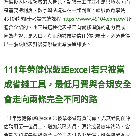
準備投入財稅領域的人看見，記帳士工作並不是只填表，而
是需要把制度、數字與情境連在一起判斷。峻誠教育學院
45104記帳士考證雲端課程
https://www.45104.com.tw/
所
適合介紹的，也正是這種從表格走向實務理解的能力養成，
因為考證只是入口，真正能被市場信任的記帳士，必須看得
出一張級距表背後有哪些企業決策訊號。
111年勞健保級距excel若只被當
成省錢工具，最低月費與合規安全
會走向兩條完全不同的路
111年勞健保級距excel常被拿來做薪資試算，尤其老闆在評
估聘用第一位員工、增加兼職人員、調薪或發放年終時，會
希望先知道每個級距會讓公司多付多少勞保、健保與勞退成