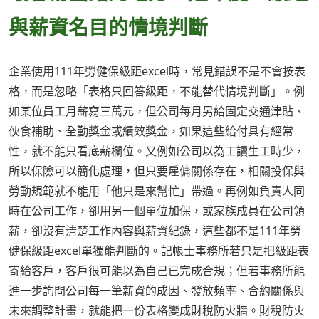
與薪資名目的情境判斷
企業使用111年勞健保級距excel時，常見錯誤不是不會按表
格，而是忽略「表格只回答級距，不能替代情境判斷」。例
如某位員工月薪寫三萬元，但公司每月另給固定交通津貼、
伙食補助、全勤獎金或績效獎金，如果這些給付具有經常
性，就不能只看底薪欄位。又例如公司以為工讀生工時少，
所以保險可以簡化處理，但只要雇傭關係存在，相關投保與
勞動規範就不能用「他只是來幫忙」帶過。再例如負責人同
時在公司工作，卻用另一個單位加保，或家族成員在公司領
薪，卻沒有清楚工作內容與薪資紀錄，這些都不是111年勞
健保級距excel單獨能判斷的。記帳士事務所若只是把級距表
寄給客戶，客戶很可能以為自己已完成合規；但若事務所能
進一步詢問公司每一筆薪資的成因、發放頻率、合約關係與
未來調整計畫，就能把一份表格變成財稅防火牆。財稅防火