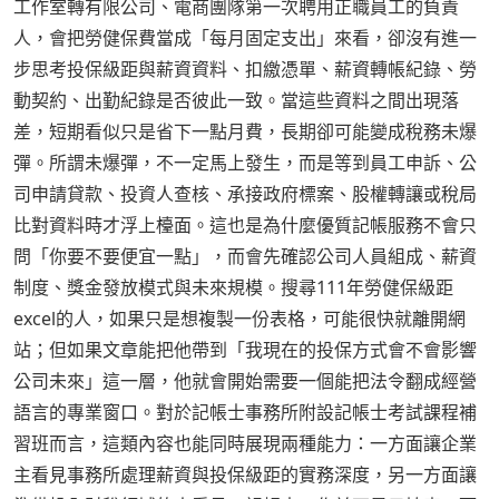
工作室轉有限公司、電商團隊第一次聘用正職員工的負責
人，會把勞健保費當成「每月固定支出」來看，卻沒有進一
步思考投保級距與薪資資料、扣繳憑單、薪資轉帳紀錄、勞
動契約、出勤紀錄是否彼此一致。當這些資料之間出現落
差，短期看似只是省下一點月費，長期卻可能變成稅務未爆
彈。所謂未爆彈，不一定馬上發生，而是等到員工申訴、公
司申請貸款、投資人查核、承接政府標案、股權轉讓或稅局
比對資料時才浮上檯面。這也是為什麼優質記帳服務不會只
問「你要不要便宜一點」，而會先確認公司人員組成、薪資
制度、獎金發放模式與未來規模。搜尋111年勞健保級距
excel的人，如果只是想複製一份表格，可能很快就離開網
站；但如果文章能把他帶到「我現在的投保方式會不會影響
公司未來」這一層，他就會開始需要一個能把法令翻成經營
語言的專業窗口。對於記帳士事務所附設記帳士考試課程補
習班而言，這類內容也能同時展現兩種能力：一方面讓企業
主看見事務所處理薪資與投保級距的實務深度，另一方面讓