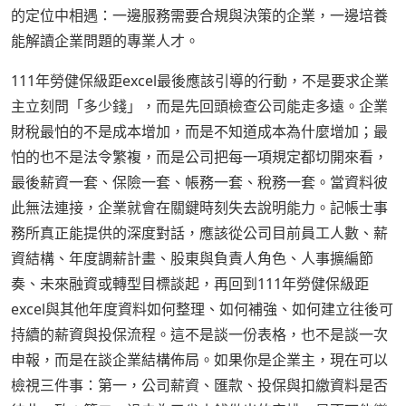
的定位中相遇：一邊服務需要合規與決策的企業，一邊培養
能解讀企業問題的專業人才。
111年勞健保級距excel最後應該引導的行動，不是要求企業
主立刻問「多少錢」，而是先回頭檢查公司能走多遠。企業
財稅最怕的不是成本增加，而是不知道成本為什麼增加；最
怕的也不是法令繁複，而是公司把每一項規定都切開來看，
最後薪資一套、保險一套、帳務一套、稅務一套。當資料彼
此無法連接，企業就會在關鍵時刻失去說明能力。記帳士事
務所真正能提供的深度對話，應該從公司目前員工人數、薪
資結構、年度調薪計畫、股東與負責人角色、人事擴編節
奏、未來融資或轉型目標談起，再回到111年勞健保級距
excel與其他年度資料如何整理、如何補強、如何建立往後可
持續的薪資與投保流程。這不是談一份表格，也不是談一次
申報，而是在談企業結構佈局。如果你是企業主，現在可以
檢視三件事：第一，公司薪資、匯款、投保與扣繳資料是否