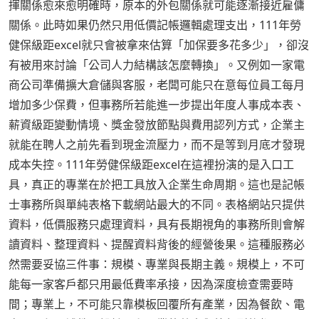
揮關係愈來愈明確時，原本的外包關係就可能逐漸接近雇傭
關係。此時如果仍然只用低價記帳邏輯處理支出，111年勞
健保級距excel就只會被拿來估算「加保要多花多少」，卻沒
有被用來討論「公司人力結構該怎麼轉換」。又例如一家電
商公司準備擴大倉儲與客服，老闆可能只在意每位員工每月
增加多少保費，但事務所若能進一步提出年度人事成本表、
薪資級距變動情境、獎金發放節點與費用認列方式，企業主
就能在聘人之前先看到現金流壓力，而不是等到月底才發現
成本失控。111年勞健保級距excel在這裡扮演的是入口工
具，真正的專業在於把工具放入企業生命周期。這也是記帳
士事務所與單純表格下載網站最大的不同。表格網站只提供
資料，低價服務只處理資料，具有長期視角的事務所則會解
讀資料、整理資料、提醒資料背後的經營後果。這種服務必
然需要妥協三件事：規模、專業與長期主義。規模上，不可
能每一家客戶都只用最低費率承接，因為深度檢查需要時
間；專業上，不可能只靠模板回覆所有產業，因為餐飲、電