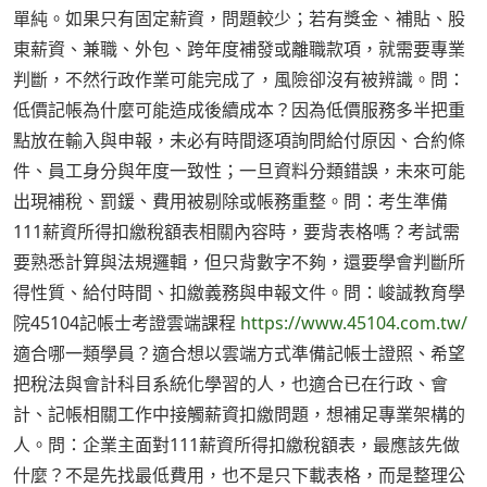
單純。如果只有固定薪資，問題較少；若有獎金、補貼、股
東薪資、兼職、外包、跨年度補發或離職款項，就需要專業
判斷，不然行政作業可能完成了，風險卻沒有被辨識。問：
低價記帳為什麼可能造成後續成本？因為低價服務多半把重
點放在輸入與申報，未必有時間逐項詢問給付原因、合約條
件、員工身分與年度一致性；一旦資料分類錯誤，未來可能
出現補稅、罰鍰、費用被剔除或帳務重整。問：考生準備
111薪資所得扣繳稅額表相關內容時，要背表格嗎？考試需
要熟悉計算與法規邏輯，但只背數字不夠，還要學會判斷所
得性質、給付時間、扣繳義務與申報文件。問：峻誠教育學
院45104記帳士考證雲端課程
https://www.45104.com.tw/
適合哪一類學員？適合想以雲端方式準備記帳士證照、希望
把稅法與會計科目系統化學習的人，也適合已在行政、會
計、記帳相關工作中接觸薪資扣繳問題，想補足專業架構的
人。問：企業主面對111薪資所得扣繳稅額表，最應該先做
什麼？不是先找最低費用，也不是只下載表格，而是整理公