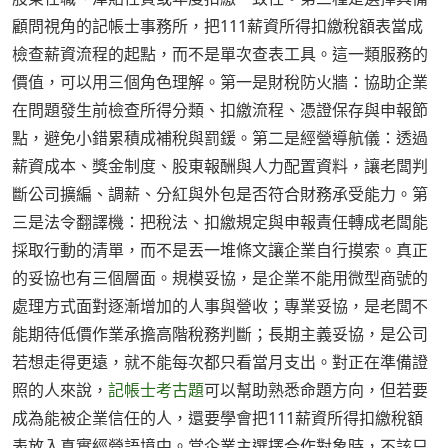
顧問視角的記帳士事務所，把111薪資所得扣繳稅額表當成
檢查薪資流程的起點，而不是單次查表工具。這一類服務的
價值，可以用三個角色理解。第一是財稅防火牆：協助企業
在問題發生前檢查所得分類、扣繳流程、憑證保存與申報節
點，避免小錯累積成補稅與罰鍰。第二是經營導航儀：透過
薪資成本、獎金制度、股東報酬與人力配置資料，讓老闆判
斷公司擴編、調薪、分紅與外包是否符合財務承受能力。第
三是法令翻譯機：把稅法、扣繳規定與申報責任轉成老闆能
採取行動的清單，而不是丟一堆條文讓企業自行摸索。真正
的妥協也有三個層面。規模妥協，是企業不能用微型商號的
處理方式面對逐漸增加的人事與營收；專業妥協，是老闆不
能期待低價作業承擔高階稅務判斷；長期主義妥協，是公司
若想走得更遠，就不能每次都只看當月支出。對正在準備證
照的人來說，
記帳士考古題
可以幫助熟悉命題方向，但若要
成為能被企業信任的人，還要學會把111薪資所得扣繳稅額
表放入真實經營語境中。當企業主選擇合作對象時，不該只