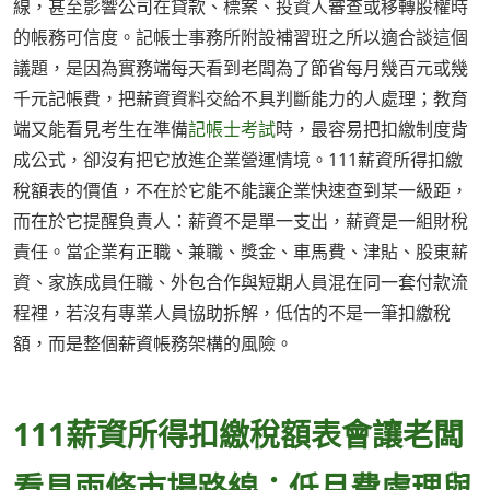
線，甚至影響公司在貸款、標案、投資人審查或移轉股權時
的帳務可信度。記帳士事務所附設補習班之所以適合談這個
議題，是因為實務端每天看到老闆為了節省每月幾百元或幾
千元記帳費，把薪資資料交給不具判斷能力的人處理；教育
端又能看見考生在準備
記帳士考試
時，最容易把扣繳制度背
成公式，卻沒有把它放進企業營運情境。111薪資所得扣繳
稅額表的價值，不在於它能不能讓企業快速查到某一級距，
而在於它提醒負責人：薪資不是單一支出，薪資是一組財稅
責任。當企業有正職、兼職、獎金、車馬費、津貼、股東薪
資、家族成員任職、外包合作與短期人員混在同一套付款流
程裡，若沒有專業人員協助拆解，低估的不是一筆扣繳稅
額，而是整個薪資帳務架構的風險。
111薪資所得扣繳稅額表會讓老闆
看見兩條市場路線：低月費處理與