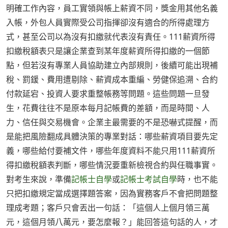
明確工作內容，員工實領與帳上薪資不同，獎金用其他名義
入帳，外包人員實際受公司指揮卻沒有適合的所得處理方
式，甚至公司以為沒有扣繳就代表沒有責任。111薪資所得
扣繳稅額表只是讓企業查到某年度薪資所得扣繳的一個節
點，但若沒有專業人員協助建立內部規則，後續可能出現補
稅、罰鍰、費用遭剔除、薪資成本重編、勞健保追溯、合約
付款延宕、投資人要求重整帳務等問題。這些問題一旦發
生，花費往往不是原本每月記帳費的差額，而是時間、人
力、信任與交易機會。企業主最需要的不是恐嚇式提醒，而
是能把風險翻成具體決策的專業對話：哪些薪資項目要先定
義，哪些給付要補文件，哪些年度資料不能只用111薪資所
得扣繳稅額表判斷，哪些情況要重新檢視合約與任職事實。
對考生來說，準備
記帳士自學
或
記帳士考試自學
時，也不能
只把扣繳規定當成選擇題答案，因為實務客戶不會把問題整
理成考題；客戶只會丟出一句話：「這個人上個月領三萬
元，這個月領八萬元，要怎麼報？」能回答這句話的人，才