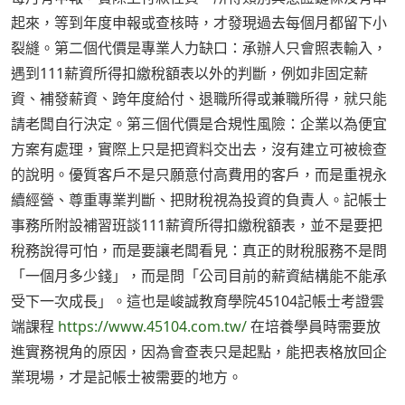
起來，等到年度申報或查核時，才發現過去每個月都留下小
裂縫。第二個代價是專業人力缺口：承辦人只會照表輸入，
遇到111薪資所得扣繳稅額表以外的判斷，例如非固定薪
資、補發薪資、跨年度給付、退職所得或兼職所得，就只能
請老闆自行決定。第三個代價是合規性風險：企業以為便宜
方案有處理，實際上只是把資料交出去，沒有建立可被檢查
的說明。優質客戶不是只願意付高費用的客戶，而是重視永
續經營、尊重專業判斷、把財稅視為投資的負責人。記帳士
事務所附設補習班談111薪資所得扣繳稅額表，並不是要把
稅務說得可怕，而是要讓老闆看見：真正的財稅服務不是問
「一個月多少錢」，而是問「公司目前的薪資結構能不能承
受下一次成長」。這也是峻誠教育學院45104記帳士考證雲
端課程
https://www.45104.com.tw/
在培養學員時需要放
進實務視角的原因，因為會查表只是起點，能把表格放回企
業現場，才是記帳士被需要的地方。