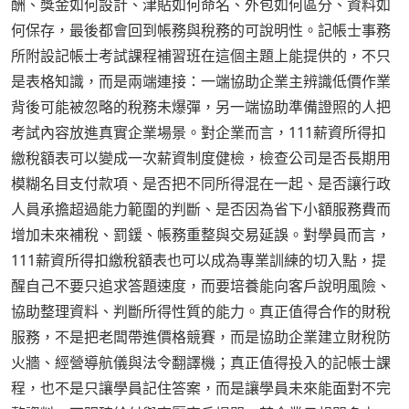
酬、獎金如何設計、津貼如何命名、外包如何區分、資料如
何保存，最後都會回到帳務與稅務的可說明性。記帳士事務
所附設記帳士考試課程補習班在這個主題上能提供的，不只
是表格知識，而是兩端連接：一端協助企業主辨識低價作業
背後可能被忽略的稅務未爆彈，另一端協助準備證照的人把
考試內容放進真實企業場景。對企業而言，111薪資所得扣
繳稅額表可以變成一次薪資制度健檢，檢查公司是否長期用
模糊名目支付款項、是否把不同所得混在一起、是否讓行政
人員承擔超過能力範圍的判斷、是否因為省下小額服務費而
增加未來補稅、罰鍰、帳務重整與交易延誤。對學員而言，
111薪資所得扣繳稅額表也可以成為專業訓練的切入點，提
醒自己不要只追求答題速度，而要培養能向客戶說明風險、
協助整理資料、判斷所得性質的能力。真正值得合作的財稅
服務，不是把老闆帶進價格競賽，而是協助企業建立財稅防
火牆、經營導航儀與法令翻譯機；真正值得投入的記帳士課
程，也不是只讓學員記住答案，而是讓學員未來能面對不完