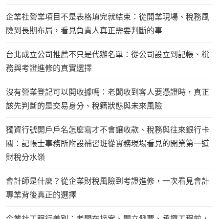
企業社營業項目不是表格填完就結束：從開業現場、稅務風
險到長期布局，看見負責人真正需要判斷的事
台北成立公司推薦不只是代辦名單：從公司設立到記帳、稅
務與考證進修的真實選擇
沒有營業登記可以開收據嗎：老闆收到客人要憑證時，真正
該先判斷的是交易身分、稅籍狀態與未來風險
獨資行號開戶戶名怎麼寫才不會讓收款、稅務與往來銀行卡
關：記帳士事務所附設補習班從實務現場看見的開業第一道
財稅分水嶺
會計師是什麼？從企業財稅風險到考證進修，一次看見會計
專業背後真正的選擇
企業社工程行差別：老闆在接案、開立發票、承攬工程前，