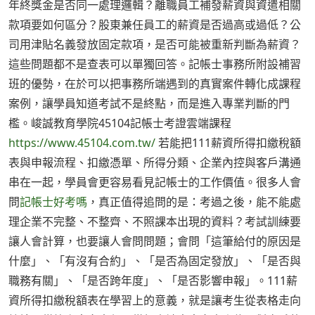
年終獎金是否同一處理邏輯？離職員工補發薪資與資遣相關
款項要如何區分？股東兼任員工的薪資是否過高或過低？公
司用津貼名義發放固定款項，是否可能被重新判斷為薪資？
這些問題都不是查表可以單獨回答。記帳士事務所附設補習
班的優勢，在於可以把事務所端遇到的真實案件轉化成課程
案例，讓學員知道考試不是終點，而是進入專業判斷的門
檻。峻誠教育學院45104記帳士考證雲端課程
https://www.45104.com.tw/
若能把111薪資所得扣繳稅額
表與申報流程、扣繳憑單、所得分類、企業內控與客戶溝通
串在一起，學員會更容易看見記帳士的工作價值。很多人會
問
記帳士好考嗎
，真正值得追問的是：考過之後，能不能處
理企業不完整、不整齊、不照課本出現的資料？考試訓練要
讓人會計算，也要讓人會問問題；會問「這筆給付的原因是
什麼」、「有沒有合約」、「是否為固定發放」、「是否與
職務有關」、「是否跨年度」、「是否影響申報」。111薪
資所得扣繳稅額表在學習上的意義，就是讓考生從表格走向