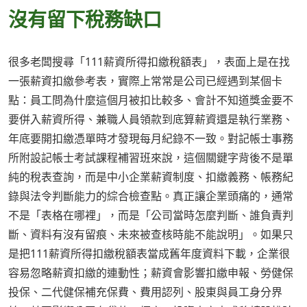
沒有留下稅務缺口
很多老闆搜尋「111薪資所得扣繳稅額表」，表面上是在找
一張薪資扣繳參考表，實際上常常是公司已經遇到某個卡
點：員工問為什麼這個月被扣比較多、會計不知道獎金要不
要併入薪資所得、兼職人員領款到底算薪資還是執行業務、
年底要開扣繳憑單時才發現每月紀錄不一致。對記帳士事務
所附設記帳士考試課程補習班來說，這個關鍵字背後不是單
純的稅表查詢，而是中小企業薪資制度、扣繳義務、帳務紀
錄與法令判斷能力的綜合檢查點。真正讓企業頭痛的，通常
不是「表格在哪裡」，而是「公司當時怎麼判斷、誰負責判
斷、資料有沒有留痕、未來被查核時能不能說明」。如果只
是把111薪資所得扣繳稅額表當成舊年度資料下載，企業很
容易忽略薪資扣繳的連動性；薪資會影響扣繳申報、勞健保
投保、二代健保補充保費、費用認列、股東與員工身分界