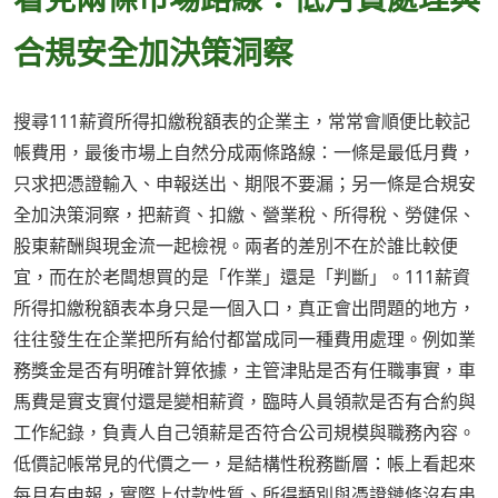
合規安全加決策洞察
搜尋111薪資所得扣繳稅額表的企業主，常常會順便比較記
帳費用，最後市場上自然分成兩條路線：一條是最低月費，
只求把憑證輸入、申報送出、期限不要漏；另一條是合規安
全加決策洞察，把薪資、扣繳、營業稅、所得稅、勞健保、
股東薪酬與現金流一起檢視。兩者的差別不在於誰比較便
宜，而在於老闆想買的是「作業」還是「判斷」。111薪資
所得扣繳稅額表本身只是一個入口，真正會出問題的地方，
往往發生在企業把所有給付都當成同一種費用處理。例如業
務獎金是否有明確計算依據，主管津貼是否有任職事實，車
馬費是實支實付還是變相薪資，臨時人員領款是否有合約與
工作紀錄，負責人自己領薪是否符合公司規模與職務內容。
低價記帳常見的代價之一，是結構性稅務斷層：帳上看起來
每月有申報，實際上付款性質、所得類別與憑證鏈條沒有串