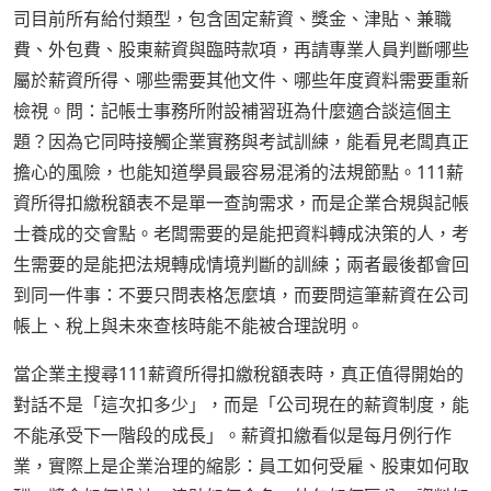
司目前所有給付類型，包含固定薪資、獎金、津貼、兼職
費、外包費、股東薪資與臨時款項，再請專業人員判斷哪些
屬於薪資所得、哪些需要其他文件、哪些年度資料需要重新
檢視。問：記帳士事務所附設補習班為什麼適合談這個主
題？因為它同時接觸企業實務與考試訓練，能看見老闆真正
擔心的風險，也能知道學員最容易混淆的法規節點。111薪
資所得扣繳稅額表不是單一查詢需求，而是企業合規與記帳
士養成的交會點。老闆需要的是能把資料轉成決策的人，考
生需要的是能把法規轉成情境判斷的訓練；兩者最後都會回
到同一件事：不要只問表格怎麼填，而要問這筆薪資在公司
帳上、稅上與未來查核時能不能被合理說明。
當企業主搜尋111薪資所得扣繳稅額表時，真正值得開始的
對話不是「這次扣多少」，而是「公司現在的薪資制度，能
不能承受下一階段的成長」。薪資扣繳看似是每月例行作
業，實際上是企業治理的縮影：員工如何受雇、股東如何取