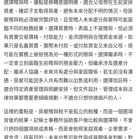
選擇贈與時，優點是移轉意圖明確，適合父母想在生前安排
資產、確認子女取得房產、避免未來分配不明的情況。但房
屋贈與稅必須被完整評估，且受贈人未來處分房屋時可能面
臨不同的稅務結果。選擇買賣時，表面上不是贈與，但必須
有真實交易價格、付款能力、金流證明與合理資金來源。如
果只是名義買賣、實際未付款，或付款資金又來自父母，很
可能在實務上被檢視為另一種形式的贈與。選擇繼承時，不
一定會立刻面臨生前贈與的現金壓力，但繼承涉及遺產分
配、繼承人協議、未來共有處分與家庭關係，若生前沒有溝
通，房屋可能因多人共有而難以出售或利用。選擇信託時，
適合特定資產管理與照顧安排，但文件設計、管理成本與法
律效果都需要更細緻規劃，不適合只想快速過戶的人。
這裡的重點是，房屋贈與稅不是孤立的稅種，而是一個選項
背後的結果。記帳士事務所協助客戶做比較與選擇時，不會
只把四個選項排成表格，而是會依照家庭資產、企業需求、
資金流、持有目的、未來出售可能性與成員關係來判斷。對