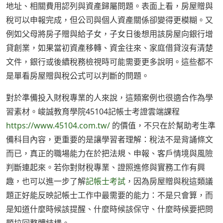
地址、相關費用認列與資產歸屬問題。表面上看，房屋贈與
稅可以申報完成，但公司與個人資產關係卻變得更模糊。又
例如父母將房子贈與給子女，子女日後想用該房屋向銀行增
貸創業，如果當初資產移轉、資金往來、家庭借貸沒有清楚
文件，銀行或後續稅務檢視時可能需要更多說明。這些都不
是單看房屋贈與稅公式可以判斷的問題。
對於準備投入財稅專業的人來說，這類案例也很適合作為學
習素材。峻誠教育學院45104記帳士考證雲端課程
https://www.45104.com.tw/
的價值，不只在於幫助考生準
備科目內容，更重要的是讓學習者理解：稅法不是背誦條文
而已，真正的職場能力在於把法規、申報、客戶情境與風險
判斷連起來。若你對財稅專業、證照進修與實務工作有興
趣，也可以進一步了解
記帳士考試
，因為房屋贈與稅這類議
題正好能反映記帳士工作中最需要的能力：不是只會算，而
是知道什麼時候該提醒、什麼時候該保守、什麼時候要把問