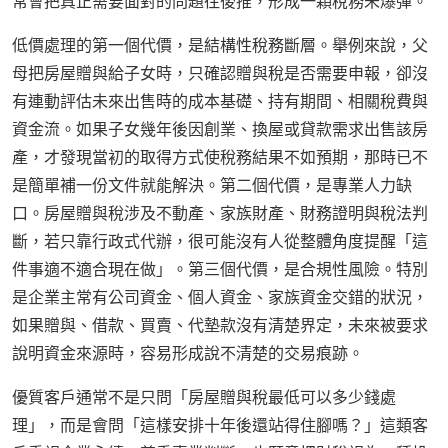
常會把真正需要面對的問題往後推，形成一顆稅務未爆彈。
低價處理的第一個代價，是結構性稅務斷層。舉例來說，父
母把房屋贈與給子女時，只確認贈與稅是否需要申報，卻沒
有連動評估未來出售時的成本基礎、持有期間、相關稅費與
資金流。如果子女幾年後因創業、換屋或貸款需求出售該房
產，才發現當初的取得方式使稅務結果不如預期，那時已不
是簡單補一份文件就能解決。第二個代價，是專業人力缺
口。房屋贈與稅涉及不動產、家族財產、財務證明與稅法判
斷，若只靠行政式代辦，很可能沒有人從整體角度提醒「這
件事適不適合現在做」。第三個代價，是合規性風險。特別
是企業主常有公司資金、個人資金、家族資金交錯的狀況，
如果贈與、借款、買賣、代墊款沒有清楚界定，未來被要求
說明資金來源時，容易形成說不清楚的交易痕跡。
優質客戶通常不是只問「房屋贈與稅最低可以多少錢處
理」，而是會問「這樣安排十年後還站得住腳嗎？」這類客