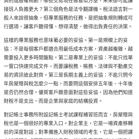
契約或股權規劃？哪些交易現在做看似方便，未來卻可能讓
接班人負擔更大？第三個角色是法令翻譯機。稅法語言對一
般人來說很抽象，但專業服務的任務，是把抽象規則轉成可
行選項，讓客戶聽得懂、想得清楚、做得出負責任的決策。
這樣的專業服務也意味著必要的妥協。第一是規模上的妥
協：不是每個客戶都適合用最低成本方案，資產越複雜，越
需要投入更多時間盤點。第二是專業上的妥協：不能只找單
一窗口快速完成文件，而要讓稅務、帳務、法律與不動產交
易的資訊彼此對齊。第三是長期主義上的妥協：不能只問今
年房屋贈與稅怎麼少一點，而要問這個安排五年後、十年後
是否仍然合理。優質客戶願意面對這些妥協，因為他們知道
財稅不是支出，而是企業與家庭的結構投資。
對記帳士事務所附設記帳士考試課程補習班而言，房屋贈與
稅也是一個很好的專業入口。對企業主，它是一場資產移轉
前的深度對話；對準備進入財稅領域的考生，它是一個把課