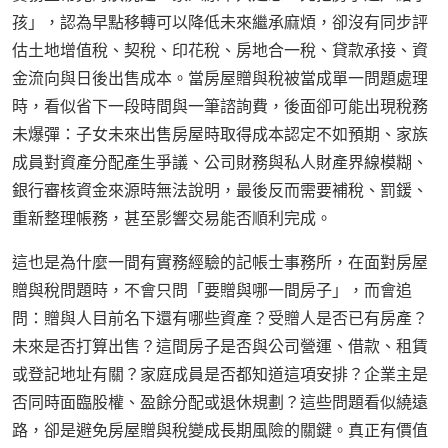
孩」，認為早點移轉可以降低未來繼承麻煩，卻沒有同步評
估土地增值稅、契稅、印花稅、房地合一稅、貸款承接、資
金流向與日後出售成本。當房屋贈與稅被當成單一問題處理
時，看似省下一段時間與一筆諮詢費，後面卻可能出現稅務
未爆彈：子女未來出售房屋時取得成本認定不如預期、家族
成員對資產分配產生爭議、公司財務與私人財產界線模糊、
銀行審核資金來源時無法說明，最後反而需要補稅、罰鍰、
重新整理帳務，甚至影響交易能否順利完成。
這也是為什麼一間有實務經驗的記帳士事務所，在面對房屋
贈與稅問題時，不會只問「要贈與哪一間房子」，而會追
問：贈與人目前名下還有哪些資產？受贈人是否已有房產？
未來是否打算出售？這間房子是否與公司營運、借款、租賃
或登記地址有關？家庭成員是否都知道這項安排？企業主是
否同時面臨股權、盈餘分配或退休規劃？這些問題看似繞遠
路，卻是避免房屋贈與稅變成長期風險的關鍵。真正有價值