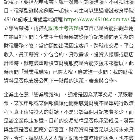
記稅率，要搭配申報書、統一發票、銷項進項、不可扣抵項
目、稅籍型態與案例題一起練。考生可以透過峻誠教育學院
45104記帳士考證雲端課程
https://www.45104.com.tw/
建
立學習架構，再搭配
記帳士考古題
檢查自己是否能把觀念用
在題目裡。問：企業主什麼時候該從便宜記帳轉向更完整的
財稅服務？答：當你開始出現固定客戶、跨縣市交易、平台
收入、員工薪資、外包合約、貸款需求、投資人接觸或展店
計畫時，就應該重新檢查財稅服務是否能支援未來發展。此
時再問「營業稅幾%」已經太窄，應該進一步問：我的財稅
資料是否能支援公司下一階段的決策、審查與合作。
企業主在意「營業稅幾%」，通常是因為某筆交易、某張發
票、某次申報或某個報價讓他開始感覺財稅不是單純行政流
程。真正值得投入的對話，不是只談每個月記帳費多少，而
是談企業能走多遠、目前的交易結構是否能承受成長、發票
與金流是否能回應外部審查、財務資料是否足以支持未來貸
款、合作、擴點與人才配置。記帳士事務所的角色，也不該