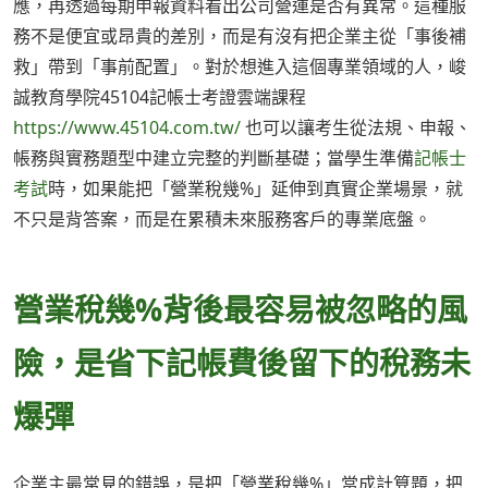
應，再透過每期申報資料看出公司營運是否有異常。這種服
務不是便宜或昂貴的差別，而是有沒有把企業主從「事後補
救」帶到「事前配置」。對於想進入這個專業領域的人，峻
誠教育學院45104記帳士考證雲端課程
https://www.45104.com.tw/
也可以讓考生從法規、申報、
帳務與實務題型中建立完整的判斷基礎；當學生準備
記帳士
考試
時，如果能把「營業稅幾%」延伸到真實企業場景，就
不只是背答案，而是在累積未來服務客戶的專業底盤。
營業稅幾%背後最容易被忽略的風
險，是省下記帳費後留下的稅務未
爆彈
企業主最常見的錯誤，是把「營業稅幾%」當成計算題，把