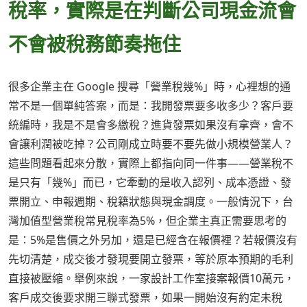
稅率，實際是在判斷公司現金流會
不會被稅務節奏拖住
很多企業主在 Google 搜尋「營業稅幾%」時，心裡想的通
常不是一個單純答案，而是：我開發票要多收多少？客戶要
統編時，我是不是會多繳稅？進貨發票如果沒有拿齊，會不
會讓利潤被吃掉？公司剛成立時要不要先做小規模營業人？
這些問題看起來分散，實際上都指向同一件事——營業稅不
是只有「幾%」而已，它牽動的是收入認列、成本憑證、發
票開立、申報週期、稅籍狀態與現金調度。一般情況下，台
灣加值型營業稅常見稅率為5%，但企業主真正需要思考的
是：5%是售價之外另加，還是已經含在報價裡？若報價沒有
先切清楚，成交後才發現要開立發票，等於原本預期的毛利
直接被壓縮。舉例來說，一家設計工作室接案報價10萬元，
客戶成交後要求開三聯式發票，如果一開始沒有約定未稅