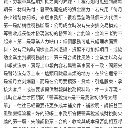
費、勞報單與進項扣抵之間的界線，工程行則可能遇到請款
期長、材料先付、發票後開造成的資金壓力。若只用「每月
多少錢幫你記帳」來選事務所，很容易忽略低價三大代價。
第一是結構性稅務斷層：公司成立時沒有先安排交易模式，
等營收成長後才發現當初的發票流、合約流、金流三者對不
起來。第二是專業人力缺口：低價服務可能只處理表面資
料，沒有足夠時間檢查異常憑證、提醒不可扣抵項目、或協
助企業主判讀稅務變化。第三是合規性風險：企業主以為有
申報就沒事，實際上申報內容若與營業事實不一致，問題只
是暫時沒有浮上來。這類風險最麻煩的地方，在於它通常不
是當月立刻爆發，而是在公司要擴張、貸款、引進股東、承
接大客戶、或被要求提供財報與稅務資料時，才一次浮現。
此時企業主才回頭問「營業稅幾%是不是我當初想得太簡
單」，往往已經需要花更多成本補文件、補說明、調帳甚至
重整營運流程。好的記帳士事務所會把營業稅當成財稅防火
牆的第一層，先確認發票、合約、收款與成本是否能相互呼