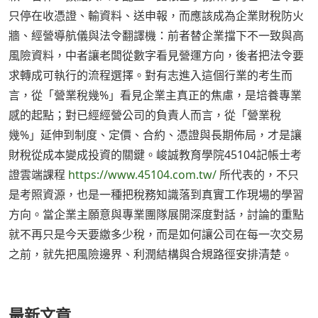
只停在收憑證、輸資料、送申報，而應該成為企業財稅防火
牆、經營導航儀與法令翻譯機：前者替企業擋下不一致與高
風險資料，中者讓老闆從數字看見營運方向，後者把法令要
求轉成可執行的流程選擇。對有志進入這個行業的考生而
言，從「營業稅幾%」看見企業主真正的焦慮，是培養專業
感的起點；對已經經營公司的負責人而言，從「營業稅
幾%」延伸到制度、定價、合約、憑證與長期佈局，才是讓
財稅從成本變成投資的關鍵。峻誠教育學院45104記帳士考
證雲端課程
https://www.45104.com.tw/
所代表的，不只
是考照資源，也是一種把稅務知識落到真實工作現場的學習
方向。當企業主願意與專業團隊展開深度對話，討論的重點
就不再只是今天要繳多少稅，而是如何讓公司在每一次交易
之前，就先把風險邊界、利潤結構與合規路徑安排清楚。
最新文章