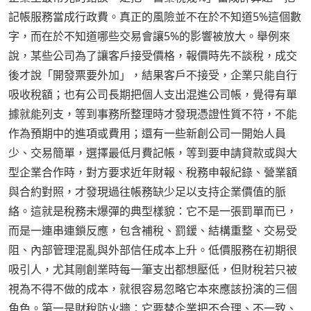
記帳服務當成行政費。真正的風險並不在於不知道5%這個數
字，而在於不知道哪些交易會讓5%的影響被放大。舉例來
說，某些公司為了讓客戶接受價格，報價時先不談稅，成交
後才說「開發票要外加」，結果客戶不接受，企業只能自行
吸收稅額；也有公司長期把個人支出混進公司帳，覺得有單
據就能列支，等到事務所整理時才發現憑證性質不符，不能
作為預期中的進項或費用；還有一些新創公司一開始人員
少、交易簡單，選擇最低月費記帳，等到要申請貸款或與大
型企業合作時，對方要求近年財報、稅務申報紀錄、營業額
與合約對照，才發現過往帳務缺少足以支持企業價值的脈
絡。這就是稅務未爆彈的典型樣貌：它不是一張罰單而已，
而是一連串連鎖反應，包含補稅、罰鍰、結構重整、交易受
阻、內部管理混亂與外部信任成本上升。低價服務在初期很
吸引人，尤其剛創業時每一筆支出都想壓低，但財稅若只被
視為不得不做的成本，就很容易忽略它本來應該扮演的三個
角色。第一是財稅防火牆：它要替企業把不合理、不一致、