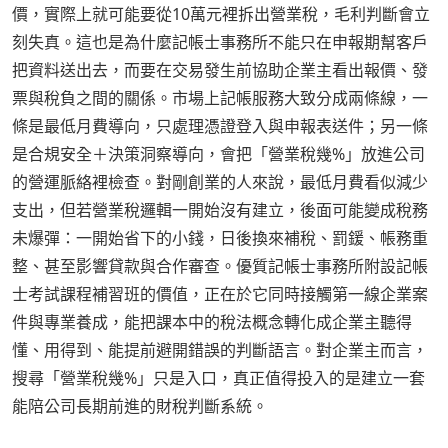
價，實際上就可能要從10萬元裡拆出營業稅，毛利判斷會立
刻失真。這也是為什麼記帳士事務所不能只在申報期幫客戶
把資料送出去，而要在交易發生前協助企業主看出報價、發
票與稅負之間的關係。市場上記帳服務大致分成兩條線，一
條是最低月費導向，只處理憑證登入與申報表送件；另一條
是合規安全＋決策洞察導向，會把「營業稅幾%」放進公司
的營運脈絡裡檢查。對剛創業的人來說，最低月費看似減少
支出，但若營業稅邏輯一開始沒有建立，後面可能變成稅務
未爆彈：一開始省下的小錢，日後換來補稅、罰鍰、帳務重
整、甚至影響貸款與合作審查。優質記帳士事務所附設記帳
士考試課程補習班的價值，正在於它同時接觸第一線企業案
件與專業養成，能把課本中的稅法概念轉化成企業主聽得
懂、用得到、能提前避開錯誤的判斷語言。對企業主而言，
搜尋「營業稅幾%」只是入口，真正值得投入的是建立一套
能陪公司長期前進的財稅判斷系統。