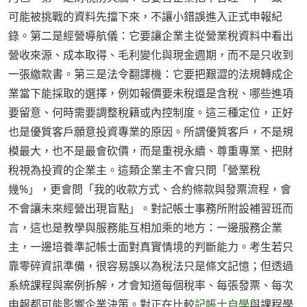
可能被挑戰的資料先擋下來，不讓小錯誤進入正式申報紀
錄。第二是經營導航儀：它要讓企業主從營業稅資料中看出
營收來源、成本取得、毛利變化與現金週期，而不是只收到
一張繳款書。第三是法令翻譯機：它要把艱澀的法規轉成企
業當下能採取的選擇，例如報價要未稅還是含稅、哪些進項
要留意、何時需要調整稅籍或內控制度。這三種定位，正好
也是優質客戶願意投資專業的原因。所謂優質客戶，不是規
模最大，也不是最會砍價，而是重視永續、尊重專業、把財
稅視為投資的企業主。這類企業主不會只問「營業稅
幾%」，更會問「我的收款方式、合約條款與發票流程，會
不會讓未來經營出現盲點」。對記帳士事務所附設補習班而
言，這也是教學與服務能互相加乘的地方：一邊服務企業
主，一邊培養準記帳士面對真實情境的判斷能力。考生若只
靠零碎資訊準備，很容易誤以為稅法只是條文記憶；但透過
系統課程與案例拆解，才會知道每個稅率、每張發票、每次
申報都可能影響企業決策。對正在比較
記帳士自學
與課程學