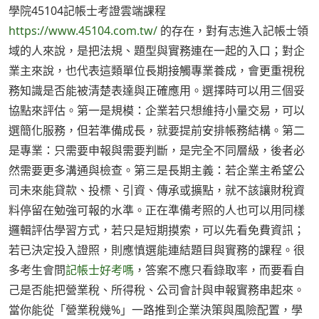
學院45104記帳士考證雲端課程
https://www.45104.com.tw/
的存在，對有志進入記帳士領
域的人來說，是把法規、題型與實務連在一起的入口；對企
業主來說，也代表這類單位長期接觸專業養成，會更重視稅
務知識是否能被清楚表達與正確應用。選擇時可以用三個妥
協點來評估。第一是規模：企業若只想維持小量交易，可以
選簡化服務，但若準備成長，就要提前安排帳務結構。第二
是專業：只需要申報與需要判斷，是完全不同層級，後者必
然需要更多溝通與檢查。第三是長期主義：若企業主希望公
司未來能貸款、投標、引資、傳承或擴點，就不該讓財稅資
料停留在勉強可報的水準。正在準備考照的人也可以用同樣
邏輯評估學習方式，若只是短期摸索，可以先看免費資訊；
若已決定投入證照，則應慎選能連結題目與實務的課程。很
多考生會問
記帳士好考嗎
，答案不應只看錄取率，而要看自
己是否能把營業稅、所得稅、公司會計與申報實務串起來。
當你能從「營業稅幾%」一路推到企業決策與風險配置，學