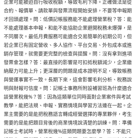
企業可能被迫自行吸收稅額，導致毛利下降。正確做法是從
合約、報價單、請款單與發票流程開始安排，不要等申報期
才回頭處理。問：低價記帳服務能不能處理營業稅？答：能
不能處理基本申報，和能不能協助企業避開稅務未爆彈，是
不同層次。最低月費服務可能適合交易簡單的初期公司，但
若企業已有固定營收、多人協作、平台交易、外包成本或進
銷存管理，就需要更完整的檢查與提醒。問：沒有拿到進項
發票會怎樣？答：最直接的影響是可扣抵稅額減少，企業繳
納壓力可能上升；更深層的問題是成本證明不足，導致帳務
與營運事實不一致。長期下來，這會影響毛利分析、稅務說
明與財報可信度。問：記帳士事務所附設補習班為什麼適合
談營業稅幾%？答：因為這類單位同時面對企業案件與考試
教學，能把法規、申報、實務情境與學習方法連在一起。企
業主需要的是能把稅務語言轉成經營選擇的專業夥伴，考生
需要的是能把題目背後的商業情境說清楚的訓練。問：準備
記帳士考試時，營業稅幾%這類問題要怎麼學？答：不能只