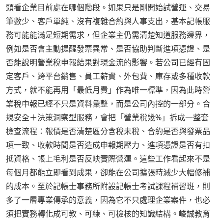
頭看企業目前處在哪個階段。如果只是剛開始試營運、交易
筆數少、客戶單純、沒有複雜合約與人事支出，基本記帳服
務可能能滿足短期需求，但企業主仍需清楚知道服務邊界，
例如是否會主動提醒發票異常、是否協助判斷進項憑證、是
否能說明營業稅申報結果對現金流的影響。若公司已經有固
定客戶、跨平台銷售、員工薪資、外包費、庫存或多種收款
方式，就不能再用「最低月費」作為唯一標準，因為此時營
業稅申報已經不只是資料彙整，而是公司內控的一部分。合
規安全＋決策洞察型服務，會把「營業稅幾%」拆成一整套
檢查流程：報價是否清楚區分含稅未稅、合約是否與發票品
項一致、收款時間是否造成申報期壓力、進項憑證是否有扣
抵資格、帳上毛利是否反映實際營運。這些工作看起來不是
每個月都能立即看到成果，卻能在公司擴張時減少大幅修補
的成本。至於記帳士事務所附設記帳士考試課程補習班，則
多了一層專業傳承的意義，因為它不只處理企業案件，也必
須把實務轉化成可教、可練、可檢核的知識結構。峻誠教育