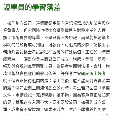
證學員的學習落差
「如何創立公司」這個關鍵字偏向有記帳需求的創業者與企
業負責人，但它同時也很適合讓準備進入財稅產業的人理
解：市場需要的專業，不是只會照表申報，而是能把創業者
模糊的問題拆成可判斷、可執行、可追蹤的步驟。記帳士事
務所附設記帳士考試課程補習班的特殊價值，正在於同時接
觸兩端：一端是企業主面對公司成立、稅籍、發票、薪資、
帳務與合規的真實困難；另一端是考生面對法規、會計、稅
務申報與實務應用的學習落差。許多考生會問
記帳士好考
嗎
，但真正值得追問的是：考上之後，能不能面對真實企業
問題？例如企業主問如何創立公司時，考生若只回答「準備
文件、申請登記、完成稅籍」還不夠，因為客戶真正想知道
的是：我現在收入還不大，要不要設公司？如果先成立公
司，成本會不會增加？如果不成立，客戶不願意簽約怎麼