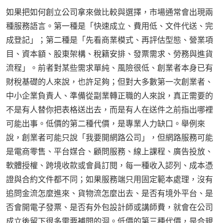
如果把如何創立公司拿來做比較與選擇，市場通常會出現兩
種服務語言。第一種是「快速成立、費用低、文件代送、完
成登記」；第二種是「先看商業模式、再評估型態、營業項
目、資本額、股東架構、稅籍安排、發票需求、勞務與進貨
流程」。前者對某些需求單純、風險很低、創業者本身已有
財稅基礎的人來說，也許足夠；但對大多數第一次創業者、
中小企業負責人、準備從副業轉正職的人來說，真正需要的
不是有人替你把表格送出去，而是有人在送件之前指出哪裡
可能出事。低價的第二種代價，是專業人力缺口。舉例來
說，創業者可能只說「我要開網路公司」，但網路服務可能
是電商零售、平台媒合、顧問服務、線上課程、廣告投放、
軟體授權、跨境收款或會員訂閱，每一種收入認列、成本憑
證與合約文件都不同；如果服務端只用固定範本處理，沒有
追問金流怎麼進來、貨物流怎麼出去、是否有境外平台、是
否會開電子發票、是否有外包設計師或講師費，就會在公司
成立後留下很多需要補問的洞。低價的第三種代價，是合規