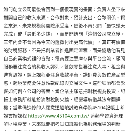
如何創立公司最後會回到一個很現實的畫面：負責人坐下來
攤開自己的收入來源、合作對象、預計支出、合夥關係、資
金來源、未來規模與風險承受度，然後不再只問「最快幾天
完成」或「最低多少錢」，而是開始問「這個公司成立後，
三年內會不會因為今天的選擇付出更高代價」。真正有價值
的財稅服務，不是把創業者推進固定流程，而是協助他看見
自己商業模式裡的盲點：電商要注意庫存與平台金流，顧問
服務要注意合約與收入認列，餐飲零售要注意人事、租金與
進貨憑證，線上課程要注意收款平台、講師費與數位產品型
態，跨境業務要注意匯款紀錄與交易文件。這些細節都會影
響如何創立公司的答案。當企業主願意把財稅視為投資，記
帳士事務所就能扮演財稅防火牆、經營導航儀與法令翻譯
機；當準備進修的人願意透過峻誠教育學院45104記帳士考
證雲端課程
https://www.45104.com.tw/
這類學習資源理
解財稅專業，未來就能把考試知識轉化為服務現場的判斷