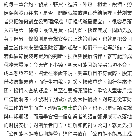
的每一筆合約、發票、薪資、進貨、外包、租金、設備、勞
健保與股東往來，是否一開始就被放進正確結構裡。若創業
者只把如何創立公司理解成「哪裡代辦最便宜」，很容易落
入市場第一條線：最低月費、低門檻、快速完成、問題先放
著；但另一條線則是合規安全加上決策洞察，也就是把公司
設立當作未來營運風險管理的起點。低價不一定等於錯，但
若低價背後沒有足夠的判斷、提醒與後續陪伴，就可能形成
稅務未爆彈：今天省下小錢，明天可能因為發票品項不合、
成本憑證不足、資金往來說不清、營業項目不符實際、股東
借款長期累積，而衍生補稅、罰鍰、帳務重整、銀行往來卡
關、投資人查核疑慮，甚至在要轉讓股權、承接大型客戶或
申請補助時，才發現早期做法需要大幅補救。對有志從事財
稅工作的學生而言，理解
記帳士
的角色，也不只是背誦法規
與申報期限，而是學會把一個創業者的語言翻譯成可以落地
的財稅安排；對創業者而言，理解如何創立公司，就是先把
「公司能不能被長期經營」這件事放在「公司能不能馬上成