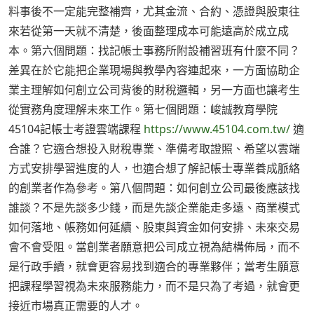
料事後不一定能完整補齊，尤其金流、合約、憑證與股東往
來若從第一天就不清楚，後面整理成本可能遠高於成立成
本。第六個問題：找記帳士事務所附設補習班有什麼不同？
差異在於它能把企業現場與教學內容連起來，一方面協助企
業主理解如何創立公司背後的財稅邏輯，另一方面也讓考生
從實務角度理解未來工作。第七個問題：峻誠教育學院
45104記帳士考證雲端課程
https://www.45104.com.tw/
適
合誰？它適合想投入財稅專業、準備考取證照、希望以雲端
方式安排學習進度的人，也適合想了解記帳士專業養成脈絡
的創業者作為參考。第八個問題：如何創立公司最後應該找
誰談？不是先談多少錢，而是先談企業能走多遠、商業模式
如何落地、帳務如何延續、股東與資金如何安排、未來交易
會不會受阻。當創業者願意把公司成立視為結構佈局，而不
是行政手續，就會更容易找到適合的專業夥伴；當考生願意
把課程學習視為未來服務能力，而不是只為了考過，就會更
接近市場真正需要的人才。