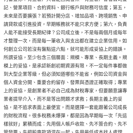
記、營業項目、合約資料、銀行帳戶與財務可信度；第五，
未來是否要擴張？若預計開分店、增加品項、跨境銷售、申
請貸款或引進投資，早期帳務就不能只求方便；第六，負責
人能不能接受長期紀律？公司成立後，不是每兩個月或每年
才整理一次，而是每一筆收入與支出都在建立企業信用。如
何創立公司若沒有盤點這六點，就可能形成妥協上的錯誤。
所謂妥協，至少包含三個層面：規模、專業、長期主義。規
模上的妥協，是承認新創初期資源有限，不一定每件事都做
到大型企業等級，但必須知道哪些不能省，例如公司資金與
個人資金分開、重要合約留存、發票與憑證正確取得；專業
上的妥協，是創業者不必自己成為財稅專家，但要願意讓專
業者提早介入，而不是等出問題才求救；長期主義上的妥
協，是不追求表面上最便宜，而是選擇一套能跟著公司成長
的財稅流程。很多稅務未爆彈，都是因為早期每一次「先這
樣就好」累積而成：先用個人帳戶收款、先不簽合約、先不
管發票、先把股東款項混在一起、先用最低成本找人處理