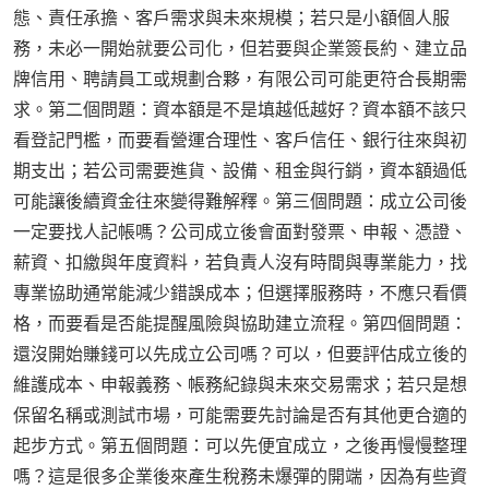
態、責任承擔、客戶需求與未來規模；若只是小額個人服
務，未必一開始就要公司化，但若要與企業簽長約、建立品
牌信用、聘請員工或規劃合夥，有限公司可能更符合長期需
求。第二個問題：資本額是不是填越低越好？資本額不該只
看登記門檻，而要看營運合理性、客戶信任、銀行往來與初
期支出；若公司需要進貨、設備、租金與行銷，資本額過低
可能讓後續資金往來變得難解釋。第三個問題：成立公司後
一定要找人記帳嗎？公司成立後會面對發票、申報、憑證、
薪資、扣繳與年度資料，若負責人沒有時間與專業能力，找
專業協助通常能減少錯誤成本；但選擇服務時，不應只看價
格，而要看是否能提醒風險與協助建立流程。第四個問題：
還沒開始賺錢可以先成立公司嗎？可以，但要評估成立後的
維護成本、申報義務、帳務紀錄與未來交易需求；若只是想
保留名稱或測試市場，可能需要先討論是否有其他更合適的
起步方式。第五個問題：可以先便宜成立，之後再慢慢整理
嗎？這是很多企業後來產生稅務未爆彈的開端，因為有些資