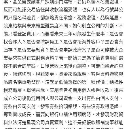
案，甚至需要讓客戶採購部門建檔，若仍以個人名義處理，
反而可能讓交易信任與收款流程受限。也有人以為行號與公
司只是名稱差異，卻忽略責任承擔、稅務處理、品牌延展、
股東結構與未來轉型難易度不同。如何創立公司的判斷，不
能只看登記費用，而要看未來三年可能發生什麼事：是否會
找合夥人？是否會聘請員工？是否會接海外客戶？是否會有
庫存？是否需要融資？是否會申請政府案？是否可能被大企
業要求提供正式財務資料？若一開始只是為了節省費用而選
擇不適合的型態，日後營收上來後再調整，可能面臨合約重
簽、帳務切割、稅籍變更、資金來源說明、客戶資料搬移與
品牌名稱重新整理。這就是低價選擇的第一種代價：結構性
稅務斷層。舉例來說，某創業者初期用個人帳戶收款，後來
成立公司後仍混用個人與公司資金，支出有些由個人支付、
有些由公司支付，發票有些抬頭錯誤、有些沒有取得憑證，
等到營收成長、需要向銀行申請信用額度時，才發現財務資
料無法清楚呈現公司真實獲利。這不是記帳軟體補幾筆就能