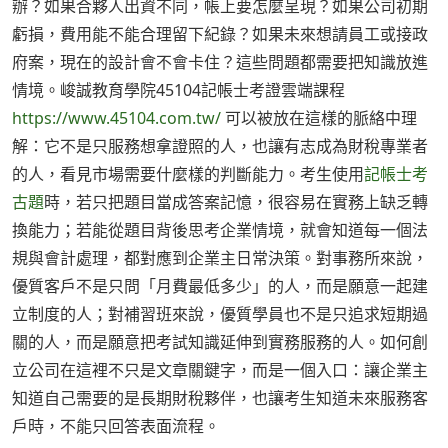
辦？如果合夥人出資不同，帳上要怎麼呈現？如果公司初期
虧損，費用能不能合理留下紀錄？如果未來想請員工或接政
府案，現在的設計會不會卡住？這些問題都需要把知識放進
情境。峻誠教育學院45104記帳士考證雲端課程
https://www.45104.com.tw/
可以被放在這樣的脈絡中理
解：它不是只服務想拿證照的人，也讓有志成為財稅專業者
的人，看見市場需要什麼樣的判斷能力。考生使用
記帳士考
古題
時，若只把題目當成答案記憶，很容易在實務上缺乏轉
換能力；若能從題目背後思考企業情境，就會知道每一個法
規與會計處理，都對應到企業主日常決策。對事務所來說，
優質客戶不是只問「月費最低多少」的人，而是願意一起建
立制度的人；對補習班來說，優質學員也不是只追求短期過
關的人，而是願意把考試知識延伸到實務服務的人。如何創
立公司在這裡不只是文章關鍵字，而是一個入口：讓企業主
知道自己需要的是長期財稅夥伴，也讓考生知道未來服務客
戶時，不能只回答表面流程。