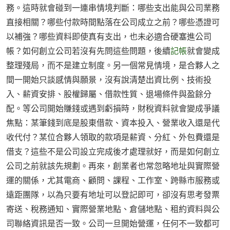
務。這時就會碰到一連串情境判斷：哪些支出能與公司業務
直接相關？哪些付款時間點落在公司成立之前？哪些憑證可
以補強？哪些資料即使真有支出，也未必適合硬塞進公司
帳？如何創立公司若沒有先問這些問題，後續
記帳
就會變成
整理殘局，而不是建立制度。另一個常見情境，是合夥人之
間一開始只談感情與願景，沒有說清楚出資比例、技術投
入、薪資安排、股權歸屬、借款性質、退場條件與盈餘分
配。等公司開始賺錢或遇到虧損時，財稅資料就會變成爭議
焦點：某筆錢到底是股東借款、資本投入、營業收入還是代
收代付？某位合夥人領取的款項是薪資、分紅、外包費還是
借支？這些不是公司設立完成後才處理就好，而是如何創立
公司之前就該先規劃。再來，創業者也常忽略地址與實際營
運的關係，尤其電商、顧問、課程、工作室、跨縣市服務或
遠距團隊，以為只要有地址可以登記即可，卻沒有思考發票
寄送、稅務通知、實際營業地點、倉儲地點、租約資料與公
司聯絡資訊是否一致。公司一旦開始營運，任何不一致都可