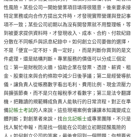
性風險。某些公司一開始營業項目填得很隨意，後來要承接
特定業務或向合作方提出文件時，才發現實際營運與登記事
項不一致；某些公司初期以為沒有開發票就不用整理帳，等
到被要求提供資料時，才發現收入、成本、合約、付款紀錄
分散在不同帳戶與訊息紀錄中。如何創立公司要做的選擇，
不是「便宜一定不好、貴一定好」，而是判斷你買到的是文
件處理，還是結構判斷。專業服務的價值可以分成三個定
位：第一是財稅防火牆，協助企業在發票、憑證、薪資、租
金、股東往來與合約條款中減少日後爭議；第二是經營導航
儀，讓負責人從帳務數字看出毛利、費用比例、現金流壓力
與擴張節奏，而不是只在報稅季才看數字；第三是法令翻譯
機，把難讀的規範轉成負責人能執行的日常流程。對正在準
備
記帳士考試
的人來說，這些現場案例會讓課本知識變成立
體判斷；對創業者來說，找
台北記帳士
或專業團隊，不只是
找人幫忙申報，而是找一個能在公司創立初期提醒風險的
人。如何創立公司的答案，最後會回到一個問題：你想要省