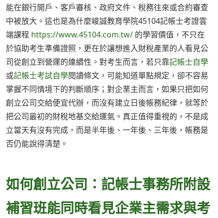
能在銀行開戶、客戶審核、政府文件、稅務往來或合約審查
中被放大。這也是為什麼峻誠教育學院45104記帳士考證雲
端課程
https://www.45104.com.tw/
的學習價值，不只在
於協助考生準備證照，更在於讓想進入財稅產業的人看見公
司從創立到營運的連續性。對考生而言，若只靠
記帳士自學
或
記帳士考試自學
閱讀條文，可能知道單點規定，卻不容易
掌握不同情境下的判斷順序；對企業主而言，如果只把如何
創立公司交給便宜代辦，而沒有建立日後帳務紀律，就等於
把公司最初的財稅地基交給運氣。真正值得重視的，不是成
立當天有沒有完成，而是半年後、一年後、三年後，帳務是
否仍能說得清楚。
如何創立公司：記帳士事務所附設
補習班能同時看見企業主需求與考