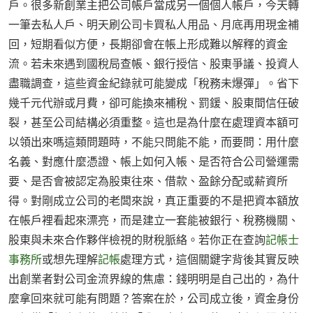
戶。很多新創業主把公司帳戶當成另一個個人帳戶，今天轉
一筆去私人戶、明天刷公司卡買私人用品、月底再用現金補
回，短期看似方便，長期卻會在帳上形成難以解釋的資金
流。若未來遇到國稅局查帳、銀行授信、股東爭議、投資人
盡職調查，這些資金紀錄就可能變成「稅務未爆彈」。省下
幾千元代辦或月費，卻可能換來補稅、罰鍰、股東間信任破
裂，甚至公司結構必須重整。這也是為什麼在處理資本額可
以領出來嗎這類問題時，不能只問能不能，而要問：用什麼
名義、對應什麼憑證、帳上如何入帳、是否符合公司營運需
要、是否會被認定為股東往來、借款、盈餘分配或薪資所
得。對剛成立公司的老闆來說，真正重要的不是把資本額放
在帳戶裡看起來漂亮，而是建立一套能被銀行、稅務機關、
股東與未來合作夥伴檢視的財稅脈絡。若你正在查詢
記帳士
事務所
或想先理解
記帳
處理方式，這個關鍵字背後其實反映
出創業者對公司金流界線的焦慮：錢明明是自己出的，為什
麼拿回來就可能有問題？答案在於，公司成立後，資金身份