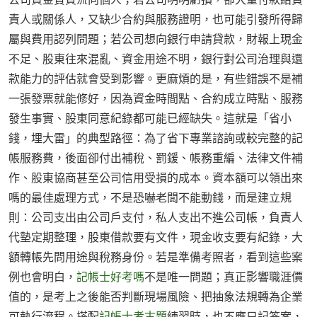
責人或關係人，又缺少合約與服務證明，也可能引發所得歸
屬與費用認列問題；若公司想向銀行申請貸款，財報上現金
不足、股東往來混亂、資金用途不明，銀行對公司治理與還
款能力的評估就會受到影響。更麻煩的是，有些錯誤不是補
一張發票就能修好，因為資金時間點、合約成立時點、服務
發生事實、股東同意紀錄都可能已經缺失。這就是「省小
錢，埋大雷」的典型路徑：為了省下專業諮詢或較完整的記
帳服務費，後面卻付出補稅、罰鍰、帳務重編、法律文件補
作、股東協商甚至公司信用受損的成本。資本額可以領出來
嗎的最佳處理方式，不是恐嚇老闆不能動錢，而是建立規
則：公司支出由公司戶支付，私人支出不進公司帳，負責人
代墊定期整理，股東借款要有文件，現金收支要有紀錄，大
額轉帳先問用途與稅務身份。若是準備考照者，看到這些案
例也會明白，
記帳士好考嗎
不是唯一問題；真正影響職涯價
值的，是考上之後能否判斷現場風險、把抽象法規轉為企業
可執行流程。搭配
記帳士考古題
練習時，也不應只記答案，