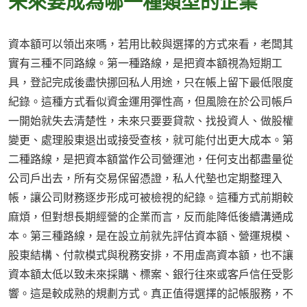
未來要成為哪一種類型的企業
資本額可以領出來嗎，若用比較與選擇的方式來看，老闆其
實有三種不同路線。第一種路線，是把資本額視為短期工
具，登記完成後盡快挪回私人用途，只在帳上留下最低限度
紀錄。這種方式看似資金運用彈性高，但風險在於公司帳戶
一開始就失去清楚性，未來只要要貸款、找投資人、做股權
變更、處理股東退出或接受查核，就可能付出更大成本。第
二種路線，是把資本額當作公司營運池，任何支出都盡量從
公司戶出去，所有交易保留憑證，私人代墊也定期整理入
帳，讓公司財務逐步形成可被檢視的紀錄。這種方式前期較
麻煩，但對想長期經營的企業而言，反而能降低後續溝通成
本。第三種路線，是在設立前就先評估資本額、營運規模、
股東結構、付款模式與稅務安排，不用虛高資本額，也不讓
資本額太低以致未來採購、標案、銀行往來或客戶信任受影
響。這是較成熟的規劃方式。真正值得選擇的記帳服務，不