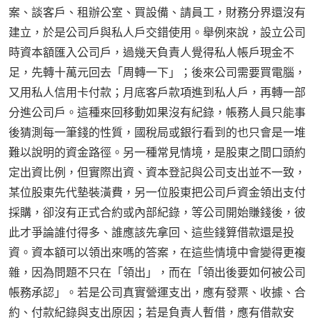
案、談客戶、租辦公室、買設備、請員工，財務分界還沒有
建立，於是公司戶與私人戶交錯使用。舉例來說，設立公司
時資本額匯入公司戶，過幾天負責人覺得私人帳戶現金不
足，先轉十萬元回去「周轉一下」；後來公司需要買電腦，
又用私人信用卡付款；月底客戶款項進到私人戶，再轉一部
分進公司戶。這種來回移動如果沒有紀錄，帳務人員只能事
後猜測每一筆錢的性質，國稅局或銀行看到的也只會是一堆
難以說明的資金路徑。另一種常見情境，是股東之間口頭約
定出資比例，但實際出資、資本登記與公司支出並不一致，
某位股東先代墊裝潢費，另一位股東把公司戶資金領出支付
採購，卻沒有正式合約或內部紀錄，等公司開始賺錢後，彼
此才爭論誰付得多、誰應該先拿回、這些錢算借款還是投
資。資本額可以領出來嗎的答案，在這些情境中會變得更複
雜，因為問題不只在「領出」，而在「領出後要如何被公司
帳務承認」。若是公司真實營運支出，應有發票、收據、合
約、付款紀錄與支出原因；若是負責人暫借，應有借款安