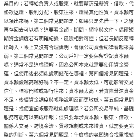
業目的；若轉給負責人或股東，就要釐清是薪資、借款、代
墊款返還、股利分配、股東往來，還是其他性質。資本額可
以領出來嗎，第二個常見問題是：如果只是先借一下，之後
再存回去可以嗎？這要看金額、期間、頻率與文件。偶爾短
期資金調度若有明確紀錄，風險相對可控；但若長期反覆轉
出轉入，帳上又沒有合理說明，會讓公司資金紀律看起來薄
弱。第三個常見問題是：公司戶裡一定要保留登記資本額
嗎？通常不是這樣理解，因為公司本來就需要使用資金營
運，但使用後必須能說明錢花在哪裡。第四個常見問題是：
資本額設越高越好嗎？不一定。資本額太低，可能影響交易
信任、標案門檻或銀行往來；資本額太高，若實際營運資金
不足，後續資金調度與帳務說明反而更敏感。第五個常見問
題是：找便宜記帳服務就能處理嗎？若公司交易單純，基礎
服務可能可以完成申報；但只要牽涉資本額、股東、借款、
關係人交易、跨境金流、貸款規劃或未來增資，就需要更完
整的判斷。第六個常見問題是：什麼樣的老闆適合找重視結