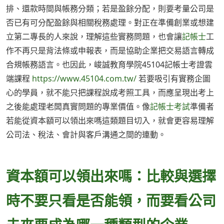
排、還款時間與帳務分類；若是盈餘分配，則要考量公司是
否已有可分配盈餘與相關稅務處理。對正在準備創業或想建
立第二專長的人來說，理解這些實務問題，也會讓
記帳士
工
作不再只是背法條或申報表，而是協助企業把交易語言轉成
合規帳務語言。也因此，峻誠教育學院45104記帳士考證雲
端課程
https://www.45104.com.tw/
若要吸引有實務企圖
心的學員，就不能只把課程說成考照工具，而應呈現出考上
之後能處理老闆真實問題的專業價值。像
記帳士考試
準備者
若能從資本額可以領出來嗎這類題目切入，就會更容易理解
公司法、稅法、會計與客戶溝通之間的連動。
資本額可以領出來嗎：比較與選擇
時不要只看是否能領，而要看公司