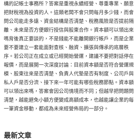
構的記帳士事務所？答案是重視永續經營、尊重專業、願意
把財稅視為投資的人。這類老闆不會只問每月多少錢，而會
問公司能走多遠、資金結構是否清楚、稅務風險是否提前隔
離、未來是否方便銀行授信與股東合作。資本額可以領出來
嗎背後真正要談的，不是錢能不能離開銀行帳戶，而是企業
要不要建立一套能面對查核、融資、擴張與傳承的底層秩
序。若公司正在成立或已經開始營運，建議不要把對話停在
報價，而是展開一次深度討論：目前資本額是否符合營運規
模、股東往來是否清楚、負責人代墊是否有制度、公司戶與
私人戶是否分流、接下來一年可能有哪些稅務節點。資本額
可以領出來嗎，答案會因公司情境而不同；但越早把問題問
清楚，越能避免小額方便變成高額成本，也越能讓企業的每
一筆資金移動，都成為未來經營佈局的一部分。
最新文章