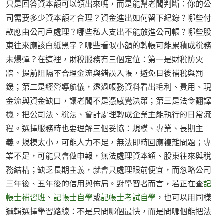
只是回答資本額可以領出來嗎，而是能幫老闆判斷：你的公
司需要多少資本額才合理？資金進出如何留下紀錄？哪些付
款應由公司戶處理？哪些私人支出不能放進公司帳？哪些股
東往來應該白紙黑字？哪些看似小額的轉帳可能累積成稅務
未爆彈？在這裡，財稅服務有三個定位：第一是財稅防火
牆，提前阻隔不合理金流與錯誤入帳，避免日後補稅與罰
鍰；第二是經營導航儀，透過帳務資料看出毛利、費用、現
金流與資金缺口，讓老闆不是憑感覺決策；第三是法令翻譯
機，把公司法、稅法、會計處理轉成企業主能執行的日常流
程。選擇服務時也要理解三個妥協：規模、專業、長期主
義。規模太小，可能人力不足，無法即時回應複雜問題；專
業不足，可能只會做申報，無法處理資本額、股東往來與稅
務結構；缺乏長期主義，就會只處理眼前便宜，而忽略公司
三年後、五年後的信用與佈局。對學習者而言，若正在查
記
帳士補習班
、
記帳士自學
或
記帳士考試自學
，也可以用同樣
邏輯選擇學習路線：不是只問哪個最快，而是問哪個能把法