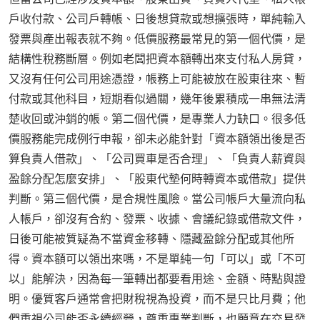
戶收付款、公司戶轉帳、日後想貸款或想擴張時，單純輸入
發票與產出報表就不夠。低價服務最常見的第一個代價，是
結構性稅務斷層。例如老闆把資本額轉出來支付私人房貸，
又沒有任何公司用途憑證，帳務上可能被放在股東往來、暫
付款或其他科目，短期看似過關，幾年後累積成一串無法清
楚收回或沖銷的帳。第二個代價，是專業人力缺口。很多低
價服務能完成例行申報，卻未必能針對「資本額領出後是否
算負責人借款」、「公司買車是否合理」、「負責人薪資與
盈餘分配怎麼安排」、「股東代墊何時轉資本或借款」提供
判斷。第三個代價，是合規性風險。當公司帳戶大量流向私
人帳戶，卻沒有合約、發票、收據、會議紀錄或借款文件，
日後可能被質疑為不當資金移轉、隱藏盈餘分配或其他所
得。資本額可以領出來嗎，不是單純一句「可以」或「不可
以」能解決，因為每一筆轉出都要看用途、金額、時點與證
明。優質客戶通常會把財稅視為投資，而不是只比月費；他
們重視公司能否永續經營，尊重專業判斷，也願意在交易發