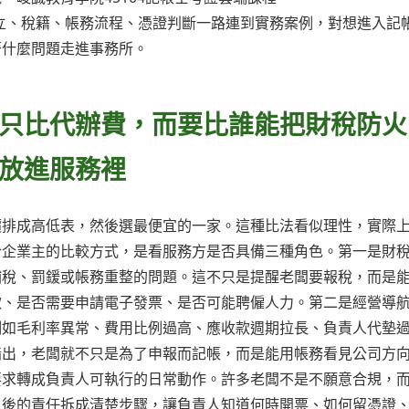
立、稅籍、帳務流程、憑證判斷一路連到實務案例，對想進入記
著什麼問題走進事務所。
只比代辦費，而要比誰能把財稅防火
放進服務裡
價排成高低表，然後選最便宜的一家。這種比法看似理性，實際
合企業主的比較方式，是看服務方是否具備三種角色。第一是財
補稅、罰鍰或帳務重整的問題。這不只是提醒老闆要報稅，而是
款、是否需要申請電子發票、是否可能聘僱人力。第二是經營導
例如毛利率異常、費用比例過高、應收款週期拉長、負責人代墊
指出，老闆就不只是為了申報而記帳，而是能用帳務看見公司方
要求轉成負責人可執行的日常動作。許多老闆不是不願意合規，
之後的責任拆成清楚步驟，讓負責人知道何時開票、如何留憑證