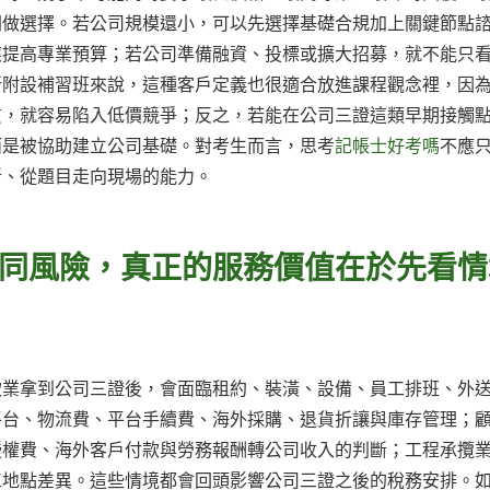
間做選擇。若公司規模還小，可以先選擇基礎合規加上關鍵節點
應提高專業預算；若公司準備融資、投標或擴大招募，就不能只
所附設補習班來說，這種客戶定義也很適合放進課程觀念裡，因
質，就容易陷入低價競爭；反之，若能在公司三證這類早期接觸
而是被協助建立公司基礎。對考生而言，思考
記帳士好考嗎
不應
斷、從題目走向現場的能力。
同風險，真正的服務價值在於先看情
飲業拿到公司三證後，會面臨租約、裝潢、設備、員工排班、外
平台、物流費、平台手續費、海外採購、退貨折讓與庫存管理；
授權費、海外客戶付款與勞務報酬轉公司收入的判斷；工程承攬
工地點差異。這些情境都會回頭影響公司三證之後的稅務安排。