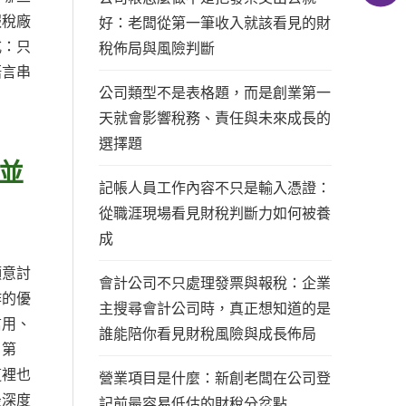
報稅廠
好：老闆從第一筆收入就該看見的財
式：只
稅佈局與風險判斷
語言串
公司類型不是表格題，而是創業第一
天就會影響稅務、責任與未來成長的
選擇題
並
記帳人員工作內容不只是輸入憑證：
從職涯現場看見財稅判斷力如何被養
成
願意討
會計公司不只處理發票與報稅：企業
作的優
主搜尋會計公司時，真正想知道的是
信用、
誰能陪你看見財稅風險與成長佈局
；第
這裡也
營業項目是什麼：新創老闆在公司登
最深度
記前最容易低估的財稅分岔點