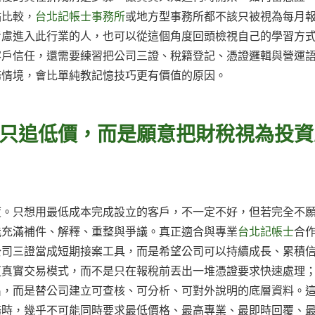
點比較，
台北記帳士事務所
或地方型事務所都不該只被視為每月
考慮進入此行業的人，也可以從這個角度回頭檢視自己的學習方
客戶信任，還需要練習把公司三證、稅籍登記、憑證邏輯與營運
務情境，會比單純教記憶技巧更有價值的原因。
只追低價，而是願意把財稅視為投資
度。只想用最低成本完成設立的客戶，不一定不好，但若完全不
能充滿補件、解釋、重整與爭議。真正適合與專業
台北記帳士
合
公司三證當成短期接案工具，而是希望公司可以持續成長、累積
道真實交易模式，而不是只在報稅前丟出一堆憑證要求快速處理
出，而是替公司建立可查核、可分析、可對外說明的底層資料。
務時，幾乎不可能同時要求最低價格、最高專業、最即時回覆、