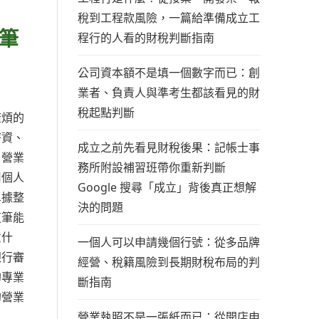
稅到工程款風險，一篇給準備成立工
筆
程行的人看的財稅判斷指南
公司資本額不是填一個數字而已：創
業者、負責人與準考生都該看見的財
稅起點判斷
麻煩的
薪資、
成立之前先看見財稅後果：記帳士事
、營業
務所附設補習班帶你重新判斷
用個人
Google 搜尋「成立」背後真正想解
單據整
決的問題
這筆能
意什
一個人可以申請幾個行號：從多品牌
銀行審
經營、稅籍風險到長期財稅布局的判
的專業
斷指南
的營業
營業執照不是一張紙而已：從開店申