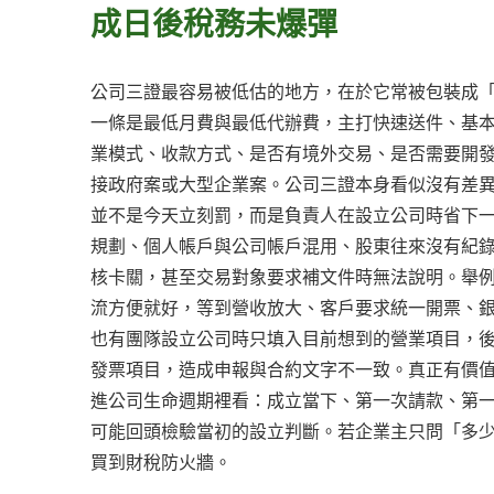
成日後稅務未爆彈
公司三證最容易被低估的地方，在於它常被包裝成
一條是最低月費與最低代辦費，主打快速送件、基
業模式、收款方式、是否有境外交易、是否需要開
接政府案或大型企業案。公司三證本身看似沒有差
並不是今天立刻罰，而是負責人在設立公司時省下
規劃、個人帳戶與公司帳戶混用、股東往來沒有紀
核卡關，甚至交易對象要求補文件時無法說明。舉
流方便就好，等到營收放大、客戶要求統一開票、
也有團隊設立公司時只填入目前想到的營業項目，
發票項目，造成申報與合約文字不一致。真正有價
進公司生命週期裡看：成立當下、第一次請款、第
可能回頭檢驗當初的設立判斷。若企業主只問「多
買到財稅防火牆。