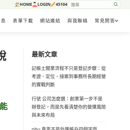
HOME
LOGIN
45104
搜尋網站內容
消息
表單下載
網站連結
與我聯絡
常見問答
稅
最新文章
記帳士開業流程不只是登記步驟：從
考證、定位、接案到事務所長期經營
的實戰判斷
行號 公司怎麼選：創業第一步不是
能
辦登記，而是先看清楚你的營運風險
與未來布局
obu 意思不是外匯帳戶四個字而