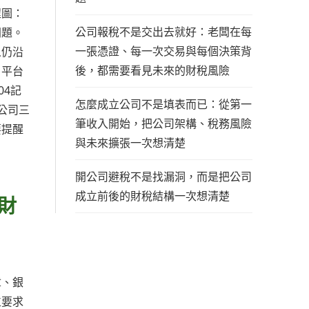
程圖：
公司報稅不是交出去就好：老闆在每
問題。
一張憑證、每一次交易與每個決策背
人仍沿
後，都需要看見未來的財稅風險
、平台
04記
怎麼成立公司不是填表而已：從第一
公司三
筆收入開始，把公司架構、稅務風險
要提醒
與未來擴張一次想清楚
開公司避稅不是找漏洞，而是把公司
成立前後的財稅結構一次想清楚
財
章、銀
位要求