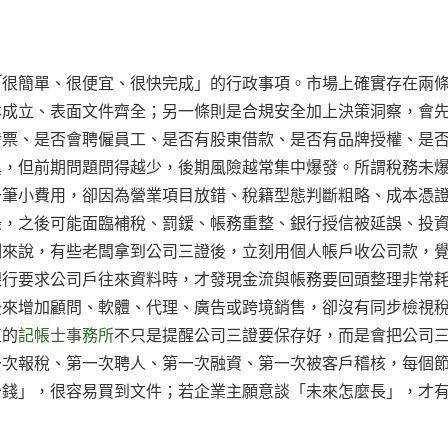
「很簡單、很便宜、很快完成」的行政事項。市場上確實存在兩
本成立、表面文件齊全；另一條則是合規安全加上決策洞察，會
發票、是否會聘僱員工、是否有股東借款、是否有品牌授權、是
異，但前期問題問得越少，後期風險越常集中爆發。所謂稅務未
一筆小費用，卻因為營業項目放錯、稅籍型態判斷粗略、成本憑
錄，之後可能面臨補稅、罰鍰、帳務重整、銀行授信被延誤、投
例來說，有些老闆拿到公司三證後，立刻用個人帳戶收公司款，
銀行要求公司戶往來資料時，才發現金流與帳務要回頭整理非常
後來增加顧問、軟體、代理、廣告或跨境銷售，卻沒有同步檢視
值的
記帳士事務所
不只是提醒公司三證要保存好，而是會把公司
一次報稅、第一次聘人、第一次融資、第一次被客戶稽核，每個
少錢」，很容易買到文件；若企業主願意談「未來怎麼長」，才