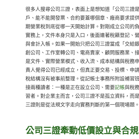
很多人搜尋公司三證，表面上是想知道「公司三證
戶、能不能開發票、合約要蓋哪個章、廠商要求提
期營業稅到底從哪一天開始計算。對剛成立公司的
實務上，文件本身只是入口，後面連著稅籍登記、
與會計入帳。如果一開始只把公司三證當成「交給
創公司、工作室轉公司、電商賣家、顧問服務業、
是文件、實際營業模式、收入流、成本結構與稅務
責人覺得公司已經成立，但真正要交易、投標、申
稅結構沒有被事前整理。從記帳士事務所附設補習
接兩種讀者：一種是正在設立公司、需要
記帳
與稅
習者。對企業主而言，公司三證不是孤立資料，而
三證則是從法規文字走向實務判斷的第一個現場題
公司三證牽動低價設立與合規