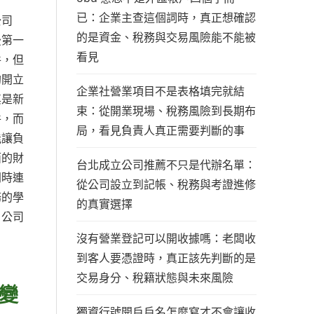
已：企業主查這個詞時，真正想確認
公司
的是資金、稅務與交易風險能不能被
後第一
看見
件，但
約開立
企業社營業項目不是表格填完就結
其是新
束：從開業現場、稅務風險到長期布
件，而
局，看見負責人真正需要判斷的事
能讓負
面的財
台北成立公司推薦不只是代辦名單：
同時連
從公司設立到記帳、稅務與考證進修
務的學
的真實選擇
，公司
沒有營業登記可以開收據嗎：老闆收
到客人要憑證時，真正該先判斷的是
交易身分、稅籍狀態與未來風險
變
獨資行號開戶戶名怎麼寫才不會讓收