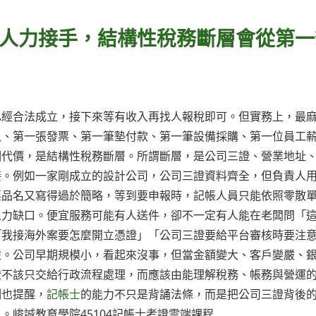
人力接手，結構性稅務斷層會從第一
已經合法成立，接下來等有收入再找人報稅即可。但實務上，最
入、第一張發票、第一筆墊付款、第一筆設備採購、第一位員工
個代價，是結構性稅務斷層。所謂斷層，是公司三證、營業地址
接。例如一家剛成立的設計公司，公司三證資料齊全，但負責人
票品名又寫得過於簡略，等到要申報時，記帳人員只能依照零散
人力缺口。便宜服務可能有人送件，卻不一定有人能在老闆問「
「我接海外案要怎麼開立憑證」「公司三證要給平台審核時要注
險。公司早期規模小，看起來沒事，但當金額變大、客戶變嚴、
證不該只交給行政流程處理，而應該由能理解稅務、帳務與營運
例也提醒，
記帳士
的能力不只是背誦法條，而是把公司三證背後
峻誠教育學院45104記帳士考證雲端課程