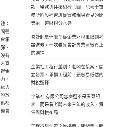
款、稅務與往來銀行卡關：記帳士事
務所附設補習班從實務現場看見的開
業第一道財稅分水嶺
條線：
先問營
會計師是什麼？從企業財稅風險到考
否會承
證進修，一次看見會計專業背後真正
爆彈，
的選擇
證沒有
資人查
企業社工程行差別：老闆在接案、開
覺得金
立發票、承攬工程前，最容易低估的
耗力。
財稅選擇
稅籍與
三證放
企業社 有限公司怎麼選不是看登記
節點都
表，而是看老闆未來三年的收入、責
有機會
任與財稅布局
工程行是什麼？從接案、開發票、報