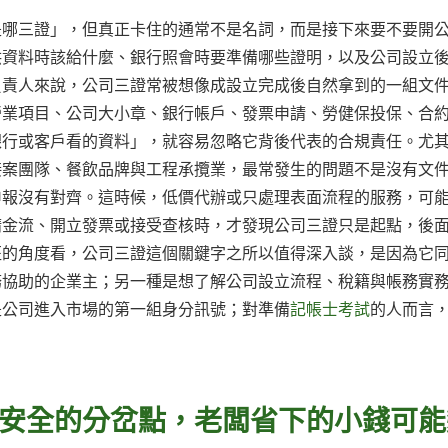
是哪三證」，但真正卡住的通常不是名詞，而是接下來要不要開
供資料時該給什麼、銀行照會時要準備哪些證明，以及公司設立
負責人來說，公司三證常被想像成設立完成後自然拿到的一組文
營業項目、公司大小章、銀行帳戶、發票申請、勞健保投保、合
銀行或客戶看的資料」，就容易忽略它背後代表的合規責任。尤
接案團隊、餐飲品牌與工程承攬業，最常發生的問題不是沒有文
申報沒有對齊。這時候，低價代辦或只處理表面流程的服務，可
請金流、開立發票或接受查核時，才發現公司三證只是起點，後
班的角度看，公司三證這個關鍵字之所以值得深入談，是因為它
務協助的企業主；另一種是想了解公司設立流程、稅籍與帳務實
是公司進入市場的第一組身分訊號；對準備
記帳士考試
的人而言
。
安全的分岔點，老闆省下的小錢可能