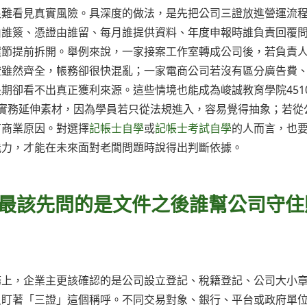
很難看見真實風險。具深度的做法，是先把公司三證放進營運流
由誰簽、憑證由誰留、每月誰提供資料、年度申報時誰負責回覆
環節提前拆開。舉例來說，一家接案工作室轉成公司後，若負責
證雖然齊全，帳務卻很快混亂；一家電商公司若沒有區分廣告費
期卻看不出真正獲利來源。這些情境也能成為峻誠教育學院451
實務延伸素材，因為學員若只從法規進入，容易覺得抽象；若從
有商業原因。對選擇
記帳士自學
或
記帳士考試自學
的人而言，也
能力，才能在未來面對老闆問題時說得出判斷依據。
闆最該先問的是文件之後誰幫公司守住
務上，企業主更該確認的是公司設立登記、稅籍登記、公司大小
只盯著「三證」這個稱呼。不同交易對象、銀行、平台或政府單