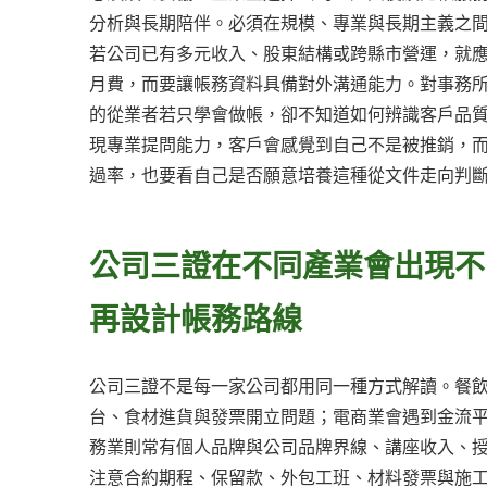
分析與長期陪伴。必須在規模、專業與長期主義之
若公司已有多元收入、股東結構或跨縣市營運，就
月費，而要讓帳務資料具備對外溝通能力。對事務
的從業者若只學會做帳，卻不知道如何辨識客戶品
現專業提問能力，客戶會感覺到自己不是被推銷，
過率，也要看自己是否願意培養這種從文件走向判
公司三證在不同產業會出現不
再設計帳務路線
公司三證不是每一家公司都用同一種方式解讀。餐
台、食材進貨與發票開立問題；電商業會遇到金流
務業則常有個人品牌與公司品牌界線、講座收入、
注意合約期程、保留款、外包工班、材料發票與施