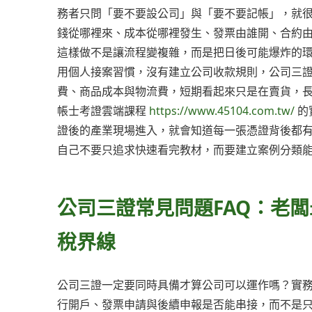
務者只問「要不要設公司」與「要不要記帳」，就
錢從哪裡來、成本從哪裡發生、發票由誰開、合約
這樣做不是讓流程變複雜，而是把日後可能爆炸的
用個人接案習慣，沒有建立公司收款規則，公司三
費、商品成本與物流費，短期看起來只是在賣貨，長
帳士考證雲端課程
https://www.45104.com.tw/
的
證後的產業現場進入，就會知道每一張憑證背後都
自己不要只追求快速看完教材，而要建立案例分類
公司三證常見問題FAQ：老
稅界線
公司三證一定要同時具備才算公司可以運作嗎？實
行開戶、發票申請與後續申報是否能串接，而不是