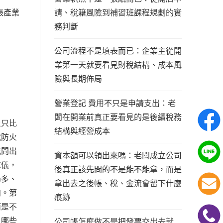
請、稅籍風險到補習班課程規劃的實
帳產業
務判斷
公司流程不是填表而已：企業主從開
業第一天就要看見財稅結構、成本風
險與長期佈局
營業登記 費用不只是申請支出：老
闆在開業前真正要看見的是後續稅務
上只比
結構與經營成本
稅防火
能問出
資本額可以領出來嗎：老闆成立公司
航儀，
後真正該先問的不是能不能拿，而是
過多、
拿出去之後帳、稅、金流會留下什麼
向。第
痕跡
而是不
、哪些
公司帳怎麼做不是把發票交出去就