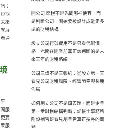
諮詢；
開公司 節稅不是先問哪裡便宜，而
看短期
是判斷公司一開始要被設計成能走多
為未來
遠的財稅結構
點就展
只看通
設立公司行號費用不是只看代辦價
格：老闆在開業前真正該判斷的是未
來三年的財稅路線
境
公司三證不是三張紙：從設立第一天
看見公司財稅風險、經營節奏與長期
佈局
送平
如何創立公司不是填表題，而是企業
顧問服
第一步財稅結構判斷：記帳士事務所
業更要
附設補習班看見創業者真正搜尋的問
如果服
題