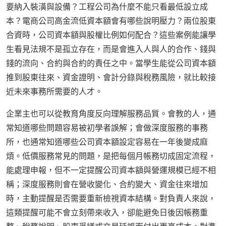
要納入裝潢與設備？工程公司為什麼不能只看最低設立成
本？電商公司高金流低資本額會有哪些說明壓力？兩位股東
合資時，公司資本額與股權比例如何配合？這些案例能讓學
生看見法規不是孤立存在，而是會進入人與人的合作、錢與
錢的流向、合約與合約的責任之中。當學生能從公司資本額
推到股東往來、資金證明、會計分錄與稅務風險，就比較接
近未來事務所需要的人才。
企業主也可以從教育角度反向理解服務品質。會教的人，通
常知道哪些問題容易被初學者誤解；會做深度服務的事務
所，也通常知道哪些公司資本額設定容易在一年後變成麻
煩。低價服務常見的問題，是把每個月帳務切成固定流程，
能處理申報，但不一定提醒公司資本額與營運規模已經不相
稱；深度服務則會在營收變化、合約變大、資金往來增加
時，主動提醒是否需要重新檢視資本結構。對負責人來說，
這類提醒可能不會立刻帶來收入，卻能避免日後因帳務重