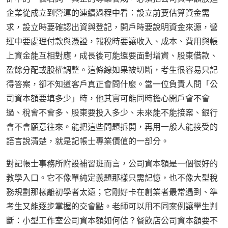
企業從成立到營運的連續過程中看：設立前要估算資金需
求，設立時要確認出資與登記，開戶時要說明資金來源，營
運中要處理付款與憑證，報稅時要讓收入、成本、費用與帳
上資金能互相對應，成長後可能還要面對增資、股東借款、
盈餘分配或股權調整。這條線如果被切斷，考生很容易只記
得答案，卻不知道客戶真正會問什麼。當一位負責人問「公
司資本額要填多少」時，他其實可能同時擔心開戶會不會
過、稅會不會多、股東要投入多少、未來能不能接案、銀行
會不會願意往來。能把這些問題拆開，再用一般人能接受的
語言說清楚，就是記帳士專業價值的一部分。
對記帳士事務所附設補習班而言，公司資本額是一個很好的
教學入口。它不像單純定義題那樣只需記憶，也不像大型稅
務規劃那樣離初學者太遠；它剛好卡在創業者最常遇到、準
考生又能逐步掌握的交會點。老師可以用不同案例讓學生判
斷：小型工作室公司資本額如何估？餐飲店公司資本額要不