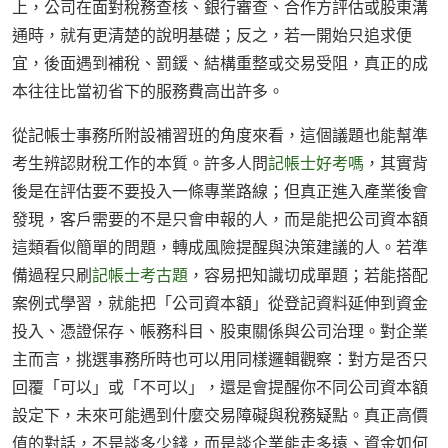
上，公司在面對稅務查核、銀行審查、合作方評估或股東溝
通時，就有更清楚的說明基礎；反之，若一開始只追求便
宜，後面遇到補稅、罰鍰、結構重整或交易受阻，真正的成
本往往比當初省下的服務費高出許多。
從記帳士事務所附設補習班的角度來看，這個議題也能幫準
考生辨認財稅工作的本質。許多人問
記帳士好考嗎
，其實背
後是在評估要不要投入一條專業路線；但真正進入產業後會
發現，客戶需要的不是只會申報的人，而是能把公司資本額
這類看似簡單的問題，轉成風險提醒與決策建議的人。若準
備過程只刷
記帳士考古題
，容易把知識切成單題；若能搭配
案例式學習，就能把「公司資本額」從登記資料延伸到資金
投入、憑證保存、帳務科目、股東關係與公司治理。對企業
主而言，挑選事務所時也可以用同樣邏輯觀察：對方是否只
回覆「可以」或「不可以」，還是會提醒你不同公司資本額
設定下，未來可能遇到什麼交易障礙與稅務疑點。真正高價
值的對話，不是談多少錢，而是談企業能走多遠、資金如何