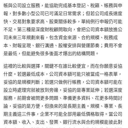
帳與公司設立服務，能協助完成基本登記、稅籍、帳務與申
報，對多數小型公司已可滿足日常需求；但若公司成長速度
快、交易對象要求高、股東關係較多，單純例行申報仍可能
不足。第三種是深度財稅顧問取向，會把公司資本額放進公
司未來三年規劃來看，包含資金來源、合約規模、稅務成
本、財報呈現、銀行溝通、股權安排與營運節奏；費用不會
是最低，但能避免很多後面才爆出的結構問題。
這裡的比較與選擇，關鍵不在誰比較便宜，而在你願意妥協
什麼。若選最低成本，公司資本額可能只被當成一格表單，
妥協的是規模判斷；若選只做例行帳務，公司資本額可能在
設立時處理完就被放到旁邊，妥協的是專業延伸；若選深度
服務，前期會被問更多問題、準備更多資料、花更多時間討
論，妥協的是方便，但換來的是長期主義。規模、專業、長
期主義這三件事，企業不可能全部用最低價格取得。當公司
資本額、收入、支出、發票、銀行流水與合約規模能彼此對