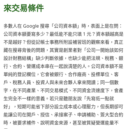
來交易條件
多數人在 Google 搜尋「公司資本額」時，表面上是在問：
公司資本額要寫多少？最低能不能只填 1 元？資本額越高是
不是越好？但從記帳士事務所附設補習班的觀察來看，真正
藏在搜尋背後的問題，其實是創業者對「公司一開始該如何
設計財務結構」缺少判斷依據，也缺少能把法規、稅務、銀
行、合約、營運成本串在一起說清楚的人。公司資本額不是
單純的登記欄位，它會被銀行、合作廠商、投標單位、客
戶、稅務人員、投資人與未來合夥人拿來閱讀；同一個數
字，在不同產業、不同交易模式、不同資金流速度下，會產
生完全不一樣的意義。若只是聽朋友說「先寫低一點就
好」，短期可能省下部分設立成本或心理壓力，但長期卻可
能讓公司在開戶、授信、承接案子、申請補助、簽大型合約
時，被要求補件、說明資金來源，甚至被質疑營運能量不