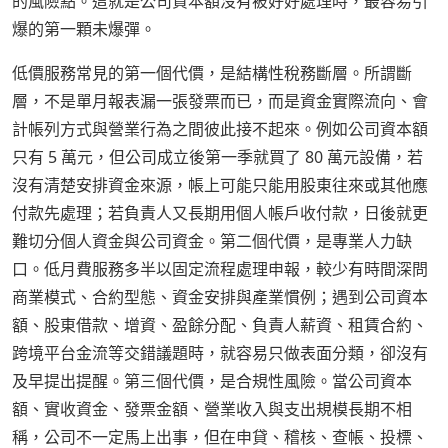
的風險點。這就是公司資本額沒有被好好處理時，最容易引
爆的第一顆未爆彈。
低價服務常見的第一個代價，是結構性稅務斷層。所謂斷
層，不是單月報表漏一張發票而已，而是資金實際流向、會
計帳列方式與營業行為之間彼此接不起來。例如公司資本額
只有 5 萬元，但公司成立後第一季就買了 80 萬元設備，若
沒有清楚安排資金來源，帳上可能只能用股東往來或其他應
付款先處理；若負責人又長期用個人帳戶收付款，日後就更
難切分個人資金與公司資金。第二個代價，是專業人力缺
口。低月費服務多半以固定流程處理申報，較少有時間深問
商業模式、合約型態、資金安排與產業慣例；遇到公司資本
額、股東借款、增資、盈餘分配、負責人薪資、租賃合約、
跨境平台金流等交錯議題時，就容易只做表面分類，卻沒有
及早提出提醒。第三個代價，是合規性風險。當公司資本
額、實收資金、發票金額、營業收入與支出規模長期不相
稱，公司不一定馬上出事，但在申貸、稽核、查帳、投標、