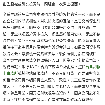
出售股權或引進投資時，問題會一次浮上檯面。
企業主應該把公司資本額視為財稅防火牆的第一層，而不是
設立公司的形式欄位。財稅防火牆的定位，是在交易發生前
先把風險隔開：哪些支出要用公司帳戶支付、哪些憑證要
留、哪些款項屬於資本投入、哪些屬於股東借款、哪些不該
混在個人帳戶。公司資本額也像經營導航儀，能協助負責人
推估接下來幾個月的現金壓力與資金缺口；如果公司資本額
設得太低，導航儀一開始就失準，後面每個月都在補破口。
公司資本額更像法令翻譯機的入口，因為它會牽動公司法、
稅務申報、銀行 KYC、合約審查與會計處理。選擇
台北記帳
士事務所
或其他地區服務時，不該只問月費，而要問對方如
何看待公司資本額與資金來源的一致性。真正值得合作的優
質客戶，也不是只想把費用壓到最低的人，而是重視企業永
續、尊重專業、願意把財稅視為投資的人；因為公司能不能
走遠，往往不是輸在產品，而是輸在早期架構沒有排好。