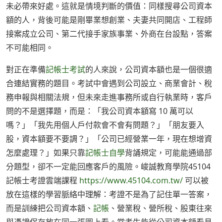
未必帶來好處。這就是情境判斷的價值：同樣搜尋公司資本
額的人，背後可能是剛畢業想創業、夫妻共同開店、工程師
接案成立公司、第二代接手家族事業、外商在台設點，答案
不可能相同。
對正在準備
記帳士考試
的人來說，公司資本額也是一個很適
合連結實務的題目。考試中會遇到公司設立、商業會計、稅
務申報與相關法規，但未來走進事務所或自行執業時，客戶
問的不是選擇題，而是：「我公司資本額寫 10 萬可以
嗎？」「我先用個人戶付款會不會有問題？」「朋友要入
股，資本額要不要調？」「公司已經營業一年，現在想增資
怎麼處理？」如果只靠
記帳士自學
背誦規定，可能能通過部
分題型，卻不一定能回應客戶的風險。峻誠教育學院45104
記帳士考證雲端課程
https://www.45104.com.tw/
可以被
放在這樣的學習脈絡中理解：考證不是為了記住單一答案，
而是訓練把公司資本額、
記帳
、營業稅、營所稅、股東往來