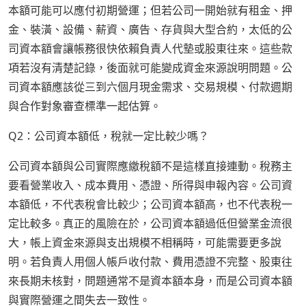
本額可能可以應付初期營運；但若公司一開始就有租金、押
金、裝潢、設備、薪資、廣告、存貨與大型合約，太低的公
司資本額會讓帳務很快依賴負責人代墊或股東往來。這些款
項若沒有清楚記錄，後面就可能變成資金來源說明問題。公
司資本額應該從三到六個月現金需求、交易規模、付款週期
與合作對象審查標準一起估算。
Q2：公司資本額低，稅就一定比較少嗎？
公司資本額與公司實際應繳稅額不是這樣直接連動。稅務主
要看營業收入、成本費用、憑證、所得與申報內容。公司資
本額低，不代表稅會比較少；公司資本額高，也不代表稅一
定比較多。真正的風險在於，公司資本額過低但營業金流很
大，帳上資金來源與支出規模不相稱時，可能需要更多說
明。若負責人用個人帳戶收付款、費用憑證不完整、股東往
來長期未核對，問題通常不是資本額本身，而是公司資本額
與實際營運之間失去一致性。