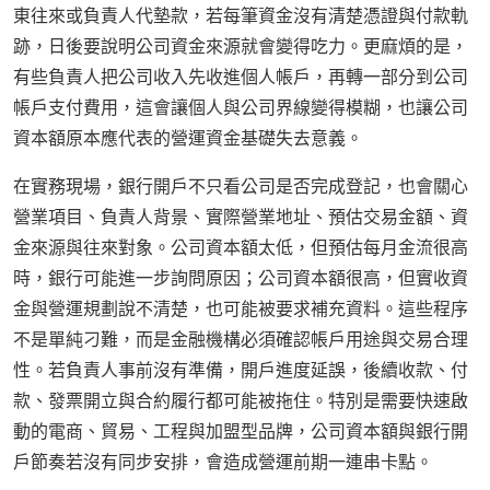
東往來或負責人代墊款，若每筆資金沒有清楚憑證與付款軌
跡，日後要說明公司資金來源就會變得吃力。更麻煩的是，
有些負責人把公司收入先收進個人帳戶，再轉一部分到公司
帳戶支付費用，這會讓個人與公司界線變得模糊，也讓公司
資本額原本應代表的營運資金基礎失去意義。
在實務現場，銀行開戶不只看公司是否完成登記，也會關心
營業項目、負責人背景、實際營業地址、預估交易金額、資
金來源與往來對象。公司資本額太低，但預估每月金流很高
時，銀行可能進一步詢問原因；公司資本額很高，但實收資
金與營運規劃說不清楚，也可能被要求補充資料。這些程序
不是單純刁難，而是金融機構必須確認帳戶用途與交易合理
性。若負責人事前沒有準備，開戶進度延誤，後續收款、付
款、發票開立與合約履行都可能被拖住。特別是需要快速啟
動的電商、貿易、工程與加盟型品牌，公司資本額與銀行開
戶節奏若沒有同步安排，會造成營運前期一連串卡點。