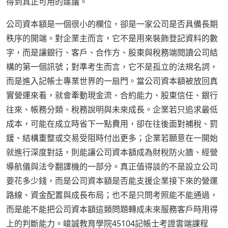
得到真正可用的建議。
公司資本額是一個很小的欄位，卻是一家公司是否具備長期
秩序的開端。對企業主而言，它不是用來裝飾登記資料的數
字，而是讓銀行、客戶、合作方、股東與稅務端閱讀公司結
構的第一個訊號；對準考生而言，它不是孤立的法規名詞，
而是進入記帳士專業世界的一扇門。當公司資本額被放回真
實營運來看，就會牽動現金流、合約能力、股東信任、銀行
往來、帳務分類、稅務說明與未來成長。企業若只追求最低
成本，可能在成立時省下一點費用，卻在往後面對補稅、罰
鍰、結構重整或交易受阻時付出更多；企業若願意在一開始
就進行深度對話，則能讓公司資本額成為財稅防火牆、經營
導航儀與法令翻譯機的一部分。真正值得談的不是設立公司
要花多少錢，而是公司資本額是否能支援企業接下來的營運
路線、資金配置與成長布局；也不是只問考照能不能通過，
而是能不能把公司資本額這類問題轉成未來服務客戶時用得
上的判斷能力。峻誠教育學院45104記帳士考證雲端課程