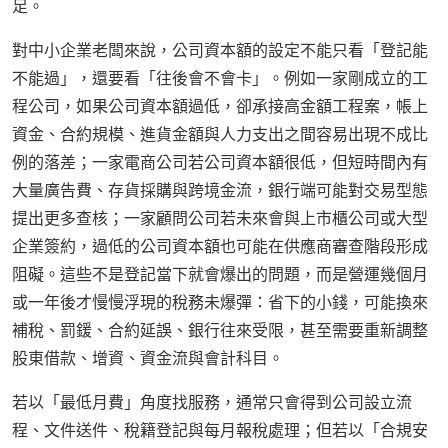
足。
對中小企業老闆來說，公司資本額的設定不能只看「登記能
不能過」，還要看「往後會不會卡」。例如一家剛成立的工
程公司，如果公司資本額過低，卻承接高金額工程案，帳上
資金、合約規模、進貨金額與人力支出之間容易出現不成比
例的落差；一家電商公司若公司資本額很低，但短時間內有
大量廣告費、存貨採購與跨境金流，銀行端可能對交易型態
提出更多查核；一家顧問公司若未來會與上市櫃公司或大型
企業簽約，過低的公司資本額也可能在供應商審查階段形成
阻礙。這些不是登記當下就會爆出的問題，而是營運幾個月
或一年後才慢慢浮現的稅務未爆彈：省下的小錢，可能換來
補稅、罰鍰、合約延誤、銀行往來受限，甚至需要重新調整
股東借款、增資、資金流與會計科目。
若以「最低月費」角度找服務，通常只會得到公司設立流
程、文件送件、稅籍登記與每月報稅處理；但若以「合規安