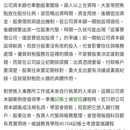
公司資本額也牽動股東關係。兩人以上合資時，大家常把焦
點放在股份比例，卻忽略出資時間、資金用途、後續追加資
金、股東借款與退出機制。若公司資本額一開始設得過低，
後續頻繁由某一位股東代墊，時間一久就可能出現「這筆算
借公司，還是算追加投資？」的爭議；若一開始公司資本額
設得較高，但部分股東沒有依約投入，也會影響信任與帳務
處理。優質財稅服務在這裡的價值，不是替股東決定誰對誰
錯，而是在公司設立初期就提醒：出資憑證要留、付款帳戶
要清楚、股東往來要定期核對、重大支出要有決議或書面紀
錄。這就是財稅防火牆的具體作用。
對想進入事務所工作或未來自行執業的人來說，這類公司資
本額案例很值得學。準備
記帳士補習班
課程時，若只把公司
資本額看成法規名詞，學習會很乾；但若把它放入銀行開
戶、股東往來、負責人代墊與帳務整理，會發現每個科目都
有真實用途。峻誠教育學院45104記帳士考證雲端課程