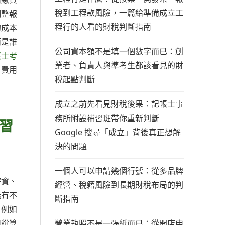
稅到工程款風險，一篇給準備成立工
調整報
程行的人看的財稅判斷指南
的成本
而是誰
公司資本額不是填一個數字而已：創
帳士考
業者、負責人與準考生都該看見的財
、費用
稅起點判斷
成立之前先看見財稅後果：記帳士事
務所附設補習班帶你重新判斷
習
Google 搜尋「成立」背後真正想解
決的問題
一個人可以申請幾個行號：從多品牌
薪資、
經營、稅籍風險到長期財稅布局的判
能有不
斷指南
。例如
營業執照不是一張紙而已：從開店申
扣稅算