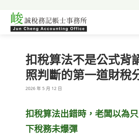
跳至主要內容
扣稅算法不是公式背
照判斷的第一道財稅
2026 年 5 月 12 日
扣稅算法出錯時，老闆以為只
下稅務未爆彈