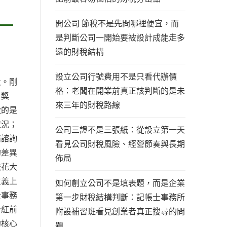
一
開公司 節稅不是先問哪裡便宜，而
是判斷公司一開始要被設計成能走多
遠的財稅結構
設立公司行號費用不是只看代辦價
段。剛
格：老闆在開業前真正該判斷的是未
、獎
來三年的財稅路線
做的是
狀況；
公司三證不是三張紙：從設立第一天
備諮詢
看見公司財稅風險、經營節奏與長期
的差異
佈局
法花大
主義上
如何創立公司不是填表題，而是企業
士事務
第一步財稅結構判斷：記帳士事務所
分紅前
附設補習班看見創業者真正搜尋的問
的核心
題