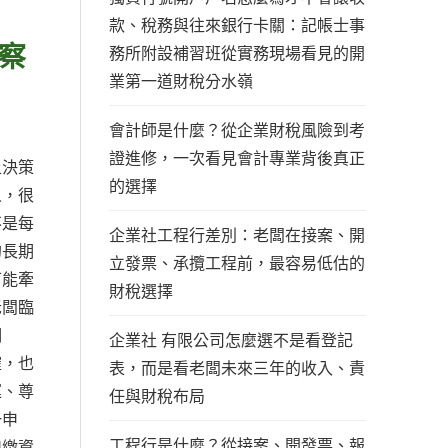
款、稅務與往來銀行卡關：記帳士事
察
務所附設補習班從實務現場看見的開
業第一道財稅分水嶺
會計師是什麼？從企業財稅風險到考
證進修，一次看見會計專業背後真正
上決策
的選擇
人，很
不是每
企業社工程行差別：老闆在接案、開
的長期
立發票、承攬工程前，最容易低估的
可能牽
財稅選擇
老闆臨
期
企業社 有限公司怎麼選不是看登記
確，也
表，而是看老闆未來三年的收入、責
運、尊
任與財稅布局
一申
工程行是什麼？從接案、開發票、報
扣繳資