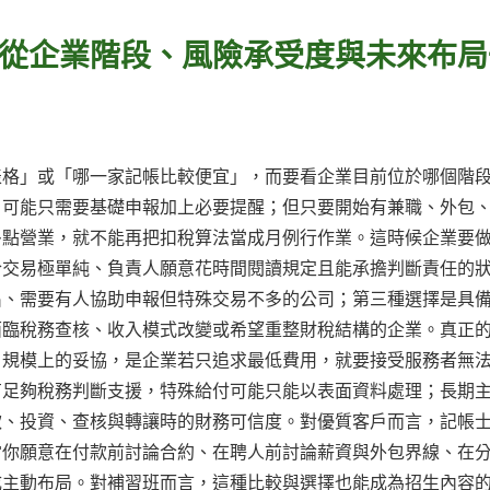
從企業階段、風險承受度與未來布局
表格」或「哪一家記帳比較便宜」，而要看企業目前位於哪個階
，可能只需要基礎申報加上必要提醒；但只要開始有兼職、外包
多點營業，就不能再把扣稅算法當成月例行作業。這時候企業要
合交易極單純、負責人願意花時間閱讀規定且能承擔判斷責任的
出、需要有人協助申報但特殊交易不多的公司；第三種選擇是具
面臨稅務查核、收入模式改變或希望重整財稅結構的企業。真正
。規模上的妥協，是企業若只追求最低費用，就要接受服務者無
有足夠稅務判斷支援，特殊給付可能只能以表面資料處理；長期
款、投資、查核與轉讓時的財務可信度。對優質客戶而言，記帳
當你願意在付款前討論合約、在聘人前討論薪資與外包界線、在
成主動布局。對補習班而言，這種比較與選擇也能成為招生內容