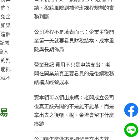
請、稅籍風險到補習班課程規劃的實
合約？
務判斷
避免企
生如果
公司流程不是填表而已：企業主從開
「這個
業第一天就要看見財稅結構、成本風
4記帳
險與長期佈局
會人
後的判
營業登記 費用不只是申請支出：老
你能把
闆在開業前真正要看見的是後續稅務
試就不
結構與經營成本
資本額可以領出來嗎：老闆成立公司
後真正該先問的不是能不能拿，而是
易
拿出去之後帳、稅、金流會留下什麼
痕跡
公司帳怎麼做不是把發票交出去就