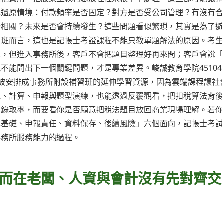
先還原情境：付款頻率是否固定？對方是否受公司管理？有沒有
接相關？未來是否會持續發生？這些問題看似繁瑣，其實是為了
習班而言，這也是記帳士考證課程不能只教單題解法的原因。考
題，但進入事務所後，客戶不會把題目整理好再來問；客戶會說
不能問出下一個關鍵問題，才是專業差異。峻誠教育學院4510
被安排成事務所附設補習班的延伸學習資源，因為雲端課程讓社
規、計算、申報與題型演練，也能透過反覆觀看，把扣稅算法背
看錄取率，而要看你是否願意把稅法題目放回商業現場理解。若
算基礎、申報責任、資料保存、後續風險」六個面向，記帳士考
事務所服務能力的過程。
而在老闆、人資與會計沒有先對齊交