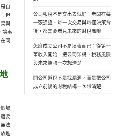
些是自
公司報稅不是交出去就好：老闆在每
動；但
一張憑證、每一次交易與每個決策背
交易與
後，都需要看見未來的財稅風險
，讓事
者在同
怎麼成立公司不是填表而已：從第一
筆收入開始，把公司架構、稅務風險
與未來擴張一次想清楚
地
開公司避稅不是找漏洞，而是把公司
成立前後的財稅結構一次想清楚
一個場
知道要
又無法
法放進