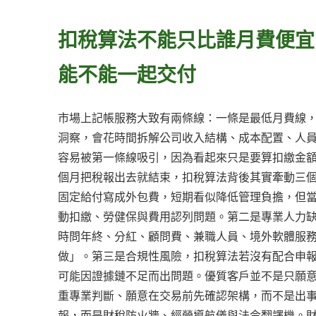
扣稅算法不能只比誰月費便宜
能不能一起交付
市場上記帳服務大致有兩條線：一條是最低月費線
洞察，會花時間拆解公司收入結構、成本配置、人
容易被第一條線吸引，因為看起來只是要算扣繳金
個月把稅報出去就結束，扣稅算法背後其實牽動三
固定給付寫成外包費，短期看似降低管理負擔，但
動扣繳、勞健保與費用認列問題。第二是專業人力
時問年終、分紅、顧問費、兼職人員、境外軟體服
做」。第三是合規性風險，扣稅算法若沒有配合申
可能因證據鏈不足而出問題。優質客戶並不是只願
重專業判斷、願意在交易前先確認架構，而不是出
報，而是財稅防火牆、經營導航儀與法令翻譯機。