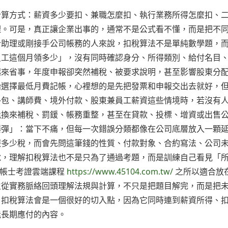
計算方式：薪資多少要扣、兼職怎麼扣、執行業務所得怎麼扣、
理。可是，真正讓企業出事的，通常不是公式看不懂，而是把不
計助理或剛接手公司帳務的人來說，扣稅算法不是單純數學題，
員工這個月領多少」，沒有同時確認身分、所得類別、給付名目
起來省事，年度申報卻突然補稅、被要求說明，甚至影響股東分
始選擇最低月費記帳，心裡想的是先把發票和申報交出去就好，
外包、講師費、境外付款、股東兼員工薪資這些情境時，若沒有
能換來補稅、罰鍰、帳務重整，甚至在貸款、投標、增資或出售
爆彈」：當下不痛，但每一次錯誤分類都像在公司底層放入一顆
報多少稅，而會先問這筆錢的性質、付款對象、合約寫法、公司
說，理解扣稅算法也不是只為了通過考題，而是訓練自己看見「
記帳士考證雲端課程
https://www.45104.com.tw/
之所以適合放
生從實務脈絡回頭理解法規與計算，不只是把題目解完，而是把
，扣稅算法會是一個很好的切入點，因為它同時連到薪資所得、
能長期應付的內容。