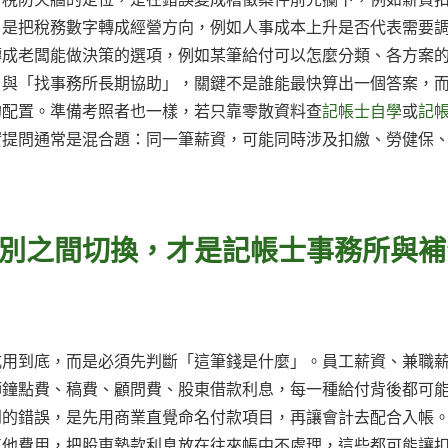
，是把稅務數字轉成經營方向，例如人事成本上升是否代表需要
轉成老闆能做決策的選項，例如某筆給付可以怎麼分類、各方案
」與「找事務所長期協助」，關鍵不是誰能最快算出一個答案，
的配置。準備考照者也一樣，若只靠零散資料查
記帳士自學
或
記
實提問通常是混合題：同一筆薪資，可能同時涉及扣繳、勞健保
別之間切換，才是記帳士事務所與補
式用到底，而是必須先判斷「這筆錢是什麼」。員工薪資、兼職
師鐘點費、稿費、顧問費、股東借款利息，每一種給付背後都可
到的錯誤，是先用商業直覺命名付款項目，再讓會計去配合入帳
其他費用，把股東墊款利息放在往來帳中不處理，這些都可能讓