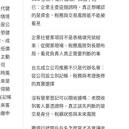
已：企業主查這個詞時，真正想確認
二代健
的是資金、稅務與交易風險能不能被
同情境
看見
而是公
、勞健
企業社營業項目不是表格填完就結
配、成
束：從開業現場、稅務風險到長期布
但低價
局，看見負責人真正需要判斷的事
人主動
公司
台北成立公司推薦不只是代辦名單：
延時風
從公司設立到記帳、稅務與考證進修
未來是
的真實選擇
所得類
在記帳
沒有營業登記可以開收據嗎：老闆收
未來客
到客人要憑證時，真正該先判斷的是
扣繳申
交易身分、稅籍狀態與未來風險
獨資行號開戶戶名怎麼寫才不會讓收