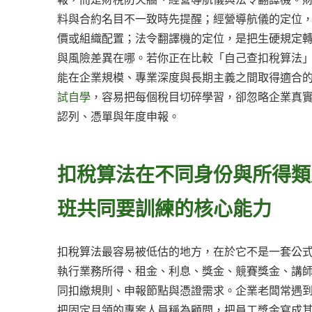
料與合約名目不一致時先提醒；經營導航儀的定位
價或組織配置；法令翻譯機的定位，是把生硬規定
與風險差異在哪。若你正在比較「自己查扣稅算法
能在企業規模、專業深度與長期主義之間取得適合
試自學
，容易把每個稅目切碎學習，卻忽略企業真
認列、憑單與年度申報。
扣稅算法在不同身份與所得類
班共同要訓練的核心能力
扣稅算法最容易被低估的地方，在於它不是一套公
執行業務所得、租金、利息、獎金、競賽獎金、講
同扣繳規則、申報節點與憑證需求。企業老闆常遇
把固定月領的專案人員稱為顧問，把員工獎金寫成