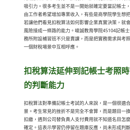
吸引力。很多考生並不是一開始就確定要當記帳士
由工作者希望增加專業收入，有些是商學院學生想
若讓他們看見扣稅算法如何影響企業真實決策，就
風險接成一條路的能力。峻誠教育學院45104記帳
務所附設補習班不只是賣課，而是把實務需求與考
一個財稅場景中互相呼應。
扣稅算法延伸到記帳士考照時
的判斷能力
扣稅算法對準備記帳士考試的人來說，是一個很適
景。考生常見的挫折不是完全不會算，而是題目一
扣繳，遇到公司替負責人支付費用就不知道名目怎
確定。這表示學習仍停留在題庫反應，尚未形成判