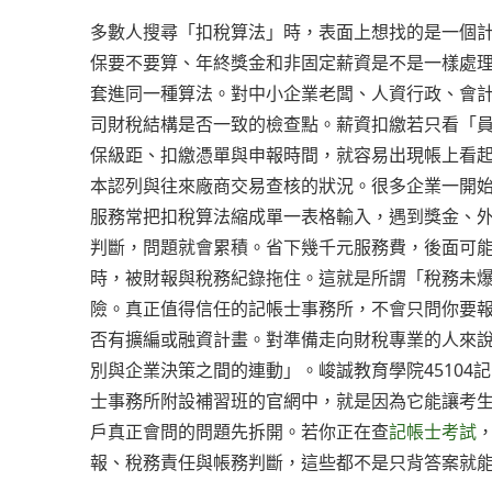
多數人搜尋「扣稅算法」時，表面上想找的是一個
保要不要算、年終獎金和非固定薪資是不是一樣處
套進同一種算法。對中小企業老闆、人資行政、會
司財稅結構是否一致的檢查點。薪資扣繳若只看「
保級距、扣繳憑單與申報時間，就容易出現帳上看
本認列與往來廠商交易查核的狀況。很多企業一開
服務常把扣稅算法縮成單一表格輸入，遇到獎金、
判斷，問題就會累積。省下幾千元服務費，後面可
時，被財報與稅務紀錄拖住。這就是所謂「稅務未
險。真正值得信任的記帳士事務所，不會只問你要
否有擴編或融資計畫。對準備走向財稅專業的人來
別與企業決策之間的連動」。峻誠教育學院45104
士事務所附設補習班的官網中，就是因為它能讓考
戶真正會問的問題先拆開。若你正在查
記帳士考試
報、稅務責任與帳務判斷，這些都不是只背答案就