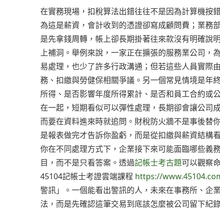
在實務現場，扣稅算法出錯往往不是因為計算機按
為這是薪資，會計收到的憑證卻寫成顧問費；業務
是先拿錢周轉，帳上卻長期掛著往來款沒有明確說
上補洞。舉例來說，一家正在擴張的服務業公司，
易處理，也少了許多行政溝通；但若這些人員實際
務、扣繳與勞健保相關爭議。另一個常見情境是年
所得、是否影響年度所得累計、是否和員工合約或
在一起，短期看似可以彈性處理，長期卻會讓公司
而要在資料進來時就追問。財稅防火牆不是事後替
是報表做完才告訴你盈虧，而是從扣繳與薪資結構
你在不同處理方式下，企業接下來可能面臨哪些義
目，而不是只看答案。透過
記帳士考古題
可以觀察
45104記帳士考證雲端課程
https://www.45104.co
警訊」。一個能看出警訊的人，未來在事務所、企
法，而是先確認這筆交易到底該怎麼被公司留下紀