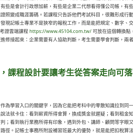
，有些是會計行政想加薪，有些是企業二代想看得懂公司帳，有
把證照變成職涯籌碼。若課程只告訴他們考試科目，很難形成行
會發現記帳士專業不是狹窄的報稅工作，而是能把規定、數字、
士考證雲端課程
https://www.45104.com.tw/
可放在這個轉換點
照進修接起來：企業需要有人協助判斷，考生需要學會判斷，兩
，課程設計要讓考生從答案走向可落
合作為學習入口的關鍵字，因為它能把考科中的零散知識拉到同
換說法就卡住：看到薪資所得會算，換成獎金就遲疑；看到租金
麼判；看到執行業務所得有印象，遇到外包、講師、顧問等字眼
斷路徑。記帳士事務所附設補習班最大的優勢，就是能把扣稅算