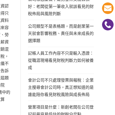
人資認
好：老闆從第一筆收入就該看見的財
覺得只
稅佈局與風險判斷
亂資料
公司類型不是表格題，而是創業第一
起來容
天就會影響稅務、責任與未來成長的
資、勞
選擇題
入薪資
報銷混
記帳人員工作內容不只是輸入憑證：
報稅，
從職涯現場看見財稅判斷力如何被養
航儀不
成
是告訴
歷屆題
會計公司不只處理發票與報稅：企業
學院
主搜尋會計公司時，真正想知道的是
務中的
誰能陪你看見財稅風險與成長佈局
稅算
營業項目是什麼：新創老闆在公司登
記前最容易低估的財稅分岔點