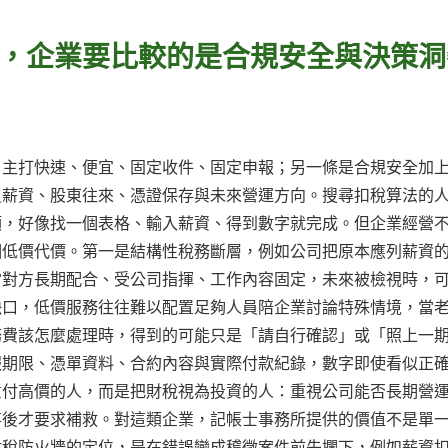
，企業要比較的是合規安全與決策洞
，主打快速、便宜、固定收件、固定申報；另一條是合規安全加
員薪資、股東往來、憑證保存與未來營運方向。搜尋扣稅算法的
額，好像找一個表格、輸入薪資、得到數字就完成。但企業經營
個低價代價。第一是結構性稅務斷層，例如公司把原本應列薪資
當對方長期配合、受公司指揮、工作內容固定，未來被檢視時，
缺口，低價服務往往難以配置足夠人員陪企業討論特殊情境，當
務費該怎麼處理時，得到的可能只是「請自行確認」或「照上一
報期限、憑單資料、合約內容與實際付款紀錄，數字即使看似正
意付高價的人，而是把財稅視為投資的人：重視公司能否長期營
事後才要求補救。對這類企業，記帳士事務所提供的價值不是單
財稅防火牆的定位，是在錯誤變成稽徵案件前先攔下，例如薪資