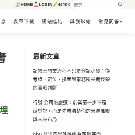
HOME
LOGIN
45104
搜尋網站內容
消息
表單下載
網站連結
與我聯絡
常見問答
考
最新文章
記帳士開業流程不只是登記步驟：從
考證、定位、接案到事務所長期經營
的實戰判斷
行號 公司怎麼選：創業第一步不是
埋
辦登記，而是先看清楚你的營運風險
與未來布局
obu 意思不是外匯帳戶四個字而