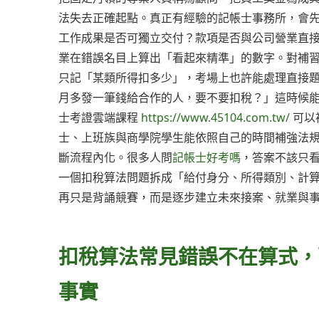
法失去正確起點。真正有經驗的記帳士事務所，會
工作成果是否可獨立交付？款項是否與公司營業直
業在錯誤名目上算出「看起來精準」的數字。對補
只記「某類所得扣多少」，考場上也許能處理直接
月多發一筆錢給合作的人，要不要扣稅？」這時候能
士考證雲端課程
https://www.45104.com.tw/
可以
士、上班族與商學院學生能依照自己的時間補強法
斷流程內化。很多人問
記帳士好考嗎
，答案不該只
一個扣稅算法問題拆成「給付身分、所得類別、計
再只是背誦競賽，而是逐步建立未來接案、就業與
扣稅算法常見錯誤不在算式，
事實