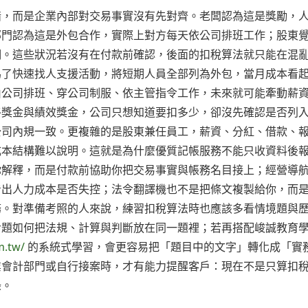
錯，而是企業內部對交易事實沒有先對齊。老闆認為這是獎勵，
部門認為這是外包合作，實際上對方每天依公司排班工作；股東
明。這些狀況若沒有在付款前確認，後面的扣稅算法就只能在混
為了快速找人支援活動，將短期人員全部列為外包，當月成本看
由公司排班、穿公司制服、依主管指令工作，未來就可能牽動薪
終獎金與績效獎金，公司只想知道要扣多少，卻沒先確認是否列
公司內規一致。更複雜的是股東兼任員工，薪資、分紅、借款、
成本結構難以說明。這就是為什麼優質記帳服務不能只收資料後
你解釋，而是付款前協助你把交易事實與帳務名目接上；經營導
看出人力成本是否失控；法令翻譯機也不是把條文複製給你，而
務。對準備考照的人來說，練習扣稅算法時也應該多看情境題與
命題如何把法規、計算與判斷放在同一題裡；若再搭配峻誠教育
m.tw/
的系統式學習，會更容易把「題目中的文字」轉化成「實
業會計部門或自行接案時，才有能力提醒客戶：現在不是只算扣
錄。