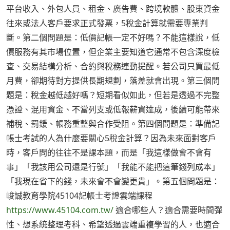
平台收入、外包人員、租金、廣告費、跨境軟體、股東資金
往來或法人客戶要求正式發票，5稅金計算就需要專業判
斷。第二個問題是：低價記帳一定不好嗎？不能這樣說，低
價服務有其市場位置，但企業主要知道它通常不包含深度檢
查、交易結構分析、合約與稅務連動提醒。若公司只買最低
月費，卻期待對方提供長期規劃，落差就會出現。第三個問
題是：稅金越低越好嗎？短期看似如此，但若是透過不完整
憑證、混用資金、不當列支或低報薪資達成，後續可能帶來
補稅、罰鍰、帳務重整與合作受阻。第四個問題是：準備記
帳士考試的人為什麼要關心5稅金計算？因為未來面對客戶
時，客戶問的往往不是課本題，而是「我這樣做會不會有
事」「我該用公司還是行號」「我能不能把這筆錢列成本」
「我現在省下的錢，未來會不會變更貴」。第五個問題是：
峻誠教育學院45104記帳士考證雲端課程
https://www.45104.com.tw/
適合哪些人？適合需要時間彈
性、想系統整理考科、希望透過雲端重複學習的人，也適合