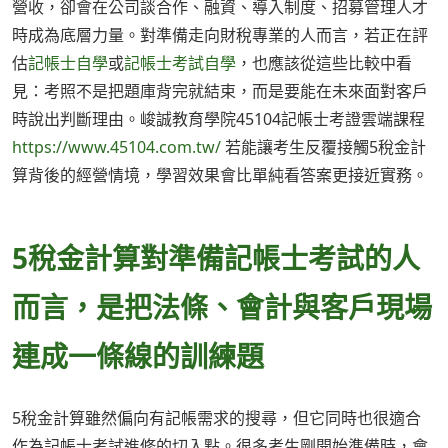
營收，卻會在公司談合作、融資、導入制度、招募管理人才
時成為底層力量。對準備走向財稅專業的人而言，若正在評
估
記帳士自學
或
記帳士考試自學
，也應該從這些比較中看
見：考照不是把題庫背完就結束，而是要能在未來面對客戶
時說出判斷理由。峻誠教育學院45104記帳士考證雲端課程
https://www.45104.com.tw/
若能讓考生反覆接觸5稅金計
算背後的經營情境，學習效果會比單純看答案更接近實務。
5稅金計算對準備記帳士考試的人
而言，是把法條、會計與客戶現場
連成一條線的訓練題
5稅金計算雖然偏向有記帳需求的搜尋，但它同時也很適合
作為記帳士考試進修的切入點。很多考生剛開始準備時，會