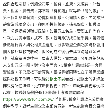
證與合理關聯；例如公司車、餐費、旅費、交際費、外包
費、租金、廣告費，都不是「有花錢」就等於「能列帳」。
第三個斷點是薪資、勞健保與扣繳。公司請人後，老闆常把
薪資當成現金支出，卻忽略投保級距、補充保費、扣繳憑
單、勞退提繳與職災風險。如果員工名義、實際工作內容、
付款方式與申報方式不一致，就可能形成日後爭議。第四個
斷點是負責人與公司資金混用。很多微型企業起步時都會用
個人帳戶墊款或收款，但公司成立後仍未建立清楚資金界
線，就會讓股東往來、負責人借款、資本額、分配盈餘與私
人支出混成一團。對企業主而言，5稅金計算應該是一套經
營檢查，不只是按下計算機。當搜尋者同時也在了解專業證
照與財稅工作時，可以從
記帳士考試
看出，記帳士的訓練並
非只有記憶法條，更在於把稅務、會計、申報與實務案例串
起來。峻誠教育學院45104記帳士考證雲端課程
https://www.45104.com.tw/
若能把5稅金計算放入公司案
例中教學，對考生與企業主都有意義：考生能從真實交易辨