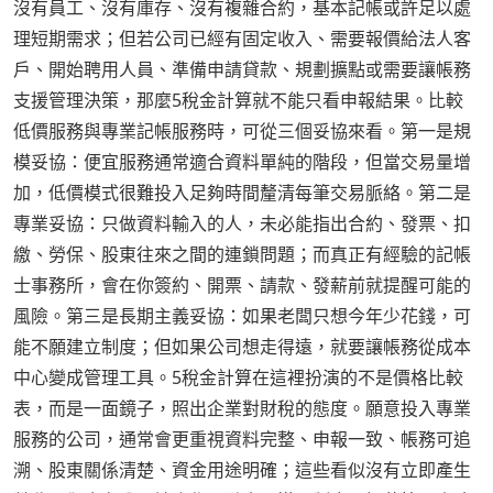
沒有員工、沒有庫存、沒有複雜合約，基本記帳或許足以處
理短期需求；但若公司已經有固定收入、需要報價給法人客
戶、開始聘用人員、準備申請貸款、規劃擴點或需要讓帳務
支援管理決策，那麼5稅金計算就不能只看申報結果。比較
低價服務與專業記帳服務時，可從三個妥協來看。第一是規
模妥協：便宜服務通常適合資料單純的階段，但當交易量增
加，低價模式很難投入足夠時間釐清每筆交易脈絡。第二是
專業妥協：只做資料輸入的人，未必能指出合約、發票、扣
繳、勞保、股東往來之間的連鎖問題；而真正有經驗的記帳
士事務所，會在你簽約、開票、請款、發薪前就提醒可能的
風險。第三是長期主義妥協：如果老闆只想今年少花錢，可
能不願建立制度；但如果公司想走得遠，就要讓帳務從成本
中心變成管理工具。5稅金計算在這裡扮演的不是價格比較
表，而是一面鏡子，照出企業對財稅的態度。願意投入專業
服務的公司，通常會更重視資料完整、申報一致、帳務可追
溯、股東關係清楚、資金用途明確；這些看似沒有立即產生