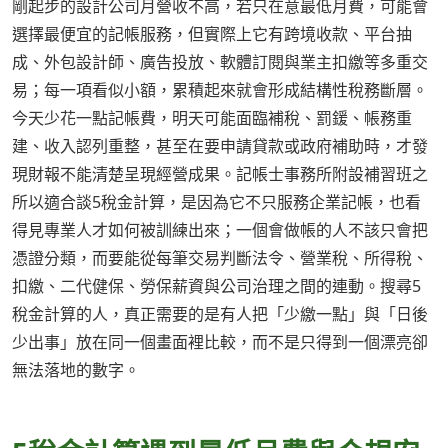
剛起步的設計公司月營收不高，若只在意最低月費，可能會
選擇最便宜的記帳服務，但實際上它有跨境收款、平台抽
成、外包設計師、廣告投放、軟體訂閱與業主扣繳等多重交
易；每一項看似小額，累積起來就會形成結構性稅務斷層。
今天少花一點記帳費，明天可能面臨補稅、罰鍰、帳務重
建、收入認列重整，甚至在要申請貸款或政府補助時，才發
現財報不能清楚呈現經營成果。記帳士事務所附設補習班之
所以適合談5稅金計算，是因為它不只服務企業記帳，也看
得見專業人才如何被訓練出來；一個會做帳的人不該只會把
憑證分類，而要能從每筆交易判斷法令、營業稅、所得稅、
扣繳、二代健保、勞保薪資與公司治理之間的連動。搜尋5
稅金計算的人，真正需要的是有人把「少繳一點」與「日後
少出事」放在同一個畫面裡比較，而不是只得到一個漂亮卻
無法落地的數字。