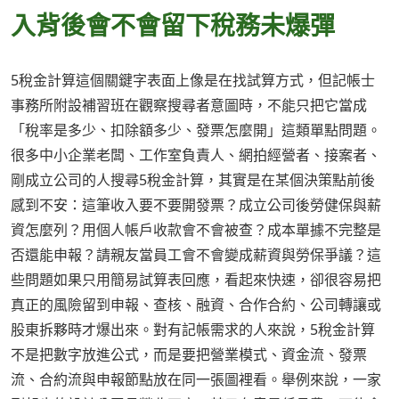
入背後會不會留下稅務未爆彈
5稅金計算這個關鍵字表面上像是在找試算方式，但記帳士
事務所附設補習班在觀察搜尋者意圖時，不能只把它當成
「稅率是多少、扣除額多少、發票怎麼開」這類單點問題。
很多中小企業老闆、工作室負責人、網拍經營者、接案者、
剛成立公司的人搜尋5稅金計算，其實是在某個決策點前後
感到不安：這筆收入要不要開發票？成立公司後勞健保與薪
資怎麼列？用個人帳戶收款會不會被查？成本單據不完整是
否還能申報？請親友當員工會不會變成薪資與勞保爭議？這
些問題如果只用簡易試算表回應，看起來快速，卻很容易把
真正的風險留到申報、查核、融資、合作合約、公司轉讓或
股東拆夥時才爆出來。對有記帳需求的人來說，5稅金計算
不是把數字放進公式，而是要把營業模式、資金流、發票
流、合約流與申報節點放在同一張圖裡看。舉例來說，一家