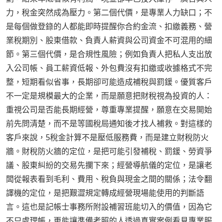
力，稅金突然成為壓力。第二個代價，是專業人力缺口；不
是每個做登錄的人都能即時提醒你合約金流、扣繳義務、營
業稅期別、股東借款、負責人薪資與公司資金不可混用的細
節。第三個代價，是合規性風險；例如負責人把私人支出放
入公司帳、員工薪資低報、外包費沒有扣繳或收據格式不完
整，短期看似省事，長期卻可能造成補稅與罰鍰。優質客戶
不一定是規模最大的企業，而是願意把財稅視為投資的人：
重視公司是否能長期經營，尊重專業提醒，願意在交易開始
前先問清楚，而不是等國稅局通知後才找人補救。對這樣的
客戶來說，5稅金計算不是壓低服務費，而是建立財稅防火
牆。財稅防火牆的定位，是把可能引發補稅、罰鍰、勞資爭
議、股東糾紛的交易先攔下來；經營導航儀的定位，是讓老
闆從報表看到毛利、費用、稅負與現金之間的關係；法令翻
譯機的定位，是把艱澀規定轉成經營現場能使用的判斷語
言。這也是記帳士事務所附設補習班能切入的價值，因為它
不只處理帳，更能讓準備考照的人透過真實案例看見專業服