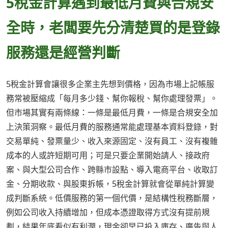
5稅金計算遇到最低月費與合規安
全時，老闆要先分清楚買的是登錄
服務還是經營判斷
5稅金計算會讓很多企業主先想到價格，因為市場上記帳服
務常被壓縮成「每月多少錢、幫你報稅、幫你處理發票」。
但市場其實有兩條線：一條是最低月費，一條是合規安全加
上決策洞察。最低月費的服務通常能處理基本資料登錄，對
交易單純、發票量少、收入來源固定、沒有員工、沒有複雜
成本的人或許短期可用；可是只要企業開始請人、接政府
案、與大型公司合作、跨縣市設點、導入電商平台、收取訂
金、分期收款、與股東拆帳，5稅金計算就會從單純計算變
成判斷系統。低價服務的第一個代價，是結構性稅務斷層，
例如公司收入持續增加，但成本憑證取得方式沒有提前規
劃，結果年底看似有利潤，現金卻早已投入庫存、廣告與人