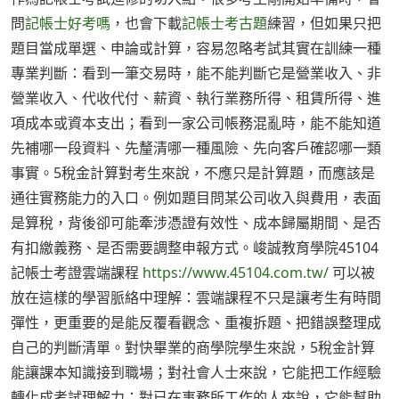
問
記帳士好考嗎
，也會下載
記帳士考古題
練習，但如果只把
題目當成單選、申論或計算，容易忽略考試其實在訓練一種
專業判斷：看到一筆交易時，能不能判斷它是營業收入、非
營業收入、代收代付、薪資、執行業務所得、租賃所得、進
項成本或資本支出；看到一家公司帳務混亂時，能不能知道
先補哪一段資料、先釐清哪一種風險、先向客戶確認哪一類
事實。5稅金計算對考生來說，不應只是計算題，而應該是
通往實務能力的入口。例如題目問某公司收入與費用，表面
是算稅，背後卻可能牽涉憑證有效性、成本歸屬期間、是否
有扣繳義務、是否需要調整申報方式。峻誠教育學院45104
記帳士考證雲端課程
https://www.45104.com.tw/
可以被
放在這樣的學習脈絡中理解：雲端課程不只是讓考生有時間
彈性，更重要的是能反覆看觀念、重複拆題、把錯誤整理成
自己的判斷清單。對快畢業的商學院學生來說，5稅金計算
能讓課本知識接到職場；對社會人士來說，它能把工作經驗
轉化成考試理解力；對已在事務所工作的人來說，它能幫助