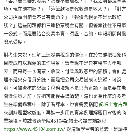
「客戶要三聯式發票，我要不要加稅？」「我之前都沒拿進
項，現在能補嗎？」「這筆款項是代收還是收入？」「對方
公司抬頭開錯會不會有問題？」「報價含稅是不是比較好
談？」這些問題都和三連發票稅金有關，但答案往往不是單
一公式，而是要結合交易事實、憑證、合約、申報期間與風
險承受度。
對考生來說，理解三連發票稅金的價值，在於它能把抽象科
目變成可以想像的工作場景。營業稅不是只有稅率與申報
表，而是每一次開票、收款、付款與取憑證的累積；會計處
理不是只有借貸分錄，而是把公司交易變成可追蹤、可說
明、可被查核的紀錄；稅務法規不是只有背誦，而是要在老
闆做決策之前，先把可能後果講清楚。這也是為什麼許多考
生在準備過程中，除了看課本，也會需要搭配
記帳士考古題
來訓練題型敏感度，再進一步用真實案例理解題目背後的商
業語境。峻誠教育學院45104記帳士考證雲端課程
https://www.45104.com.tw/
對這類學習者的意義，是讓準