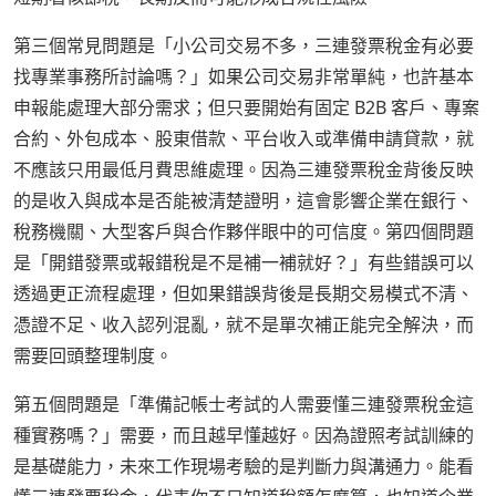
第三個常見問題是「小公司交易不多，三連發票稅金有必要
找專業事務所討論嗎？」如果公司交易非常單純，也許基本
申報能處理大部分需求；但只要開始有固定 B2B 客戶、專案
合約、外包成本、股東借款、平台收入或準備申請貸款，就
不應該只用最低月費思維處理。因為三連發票稅金背後反映
的是收入與成本是否能被清楚證明，這會影響企業在銀行、
稅務機關、大型客戶與合作夥伴眼中的可信度。第四個問題
是「開錯發票或報錯稅是不是補一補就好？」有些錯誤可以
透過更正流程處理，但如果錯誤背後是長期交易模式不清、
憑證不足、收入認列混亂，就不是單次補正能完全解決，而
需要回頭整理制度。
第五個問題是「準備記帳士考試的人需要懂三連發票稅金這
種實務嗎？」需要，而且越早懂越好。因為證照考試訓練的
是基礎能力，未來工作現場考驗的是判斷力與溝通力。能看