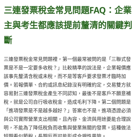
三連發票稅金常見問題FAQ：企業
主與考生都應該提前釐清的關鍵判
斷
三連發票稅金常見問題裡，第一個最常被問的是「三聯式發
票是不是一定要多收稅？」比較精準的說法是，企業報價應
該事先釐清含稅或未稅，而不是等客戶要求發票才臨時加
價。若報價單、合約或訊息紀錄沒有明確約定，交易雙方就
容易對三連發票稅金產生不同認知，最後不是客戶不願意補
稅，就是公司自行吸收稅金，造成毛利下降。第二個問題是
「進項發票是不是越多越好？」答案也不是。進項憑證必須
與公司實際營業支出相關，且內容、金流與用途要能合理說
明，不能為了降低稅負而收集與營業無關的發票。這種做法
短期看似節稅，長期反而可能形成合規性風險。