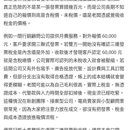
真正危險的不是某一張發票算錯幾百元，而是公司長期不知
道自己的報價到底是含稅價、未稅價，還是老闆憑感覺吸收
稅金的價格。
例如一間行銷顧問公司提供月費服務，對外報價 60,000
元，客戶要求開三聯式發票。若雙方一開始沒有確認三連發
票稅金是內含還是外加，收款後才發現客戶認定 60,000 元
就是含稅總價，公司實際可認列的未稅收入就會被壓縮。若
這間公司又有外包寫手、廣告投放代墊、設計費與工具訂閱
費，但部分支出沒有取得合格憑證，帳上的成本結構就會變
得更模糊。老闆可能以為自己毛利很高，實際上稅金、無憑
證成本、代墊款與人力時間全部扣掉後，現金流已經吃緊。
這種情況在新創團隊、接案型公司、電商賣家與小型顧問業
很常見，因為大家把注意力放在成交，卻沒有把發票、稅金
與成本憑證放進報價流程。