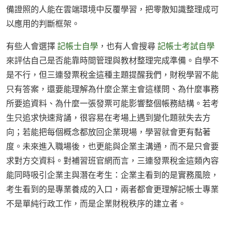
備證照的人能在雲端環境中反覆學習，把零散知識整理成可
以應用的判斷框架。
有些人會選擇
記帳士自學
，也有人會搜尋
記帳士考試自學
來評估自己是否能靠時間管理與教材整理完成準備。自學不
是不行，但三連發票稅金這種主題提醒我們，財稅學習不能
只有答案，還要能理解為什麼企業主會這樣問、為什麼事務
所要追資料、為什麼一張發票可能影響整個帳務結構。若考
生只追求快速背誦，很容易在考場上遇到變化題就失去方
向；若能把每個概念都放回企業現場，學習就會更有黏著
度。未來進入職場後，也更能與企業主溝通，而不是只會要
求對方交資料。對補習班官網而言，三連發票稅金這類內容
能同時吸引企業主與潛在考生：企業主看到的是實務風險，
考生看到的是專業養成的入口，兩者都會更理解記帳士專業
不是單純行政工作，而是企業財稅秩序的建立者。