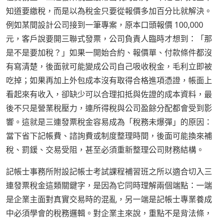
知道要繳稅，而是以為稅金只要從報價多加百分比就解決。
例如某間設計公司接到一筆專案，原本口頭報價 100,000
元，客戶說要開三聯式發票，公司負責人臨時才想到：「那
是不是要加稅？」如果一開始合約、報價單、付款條件都沒
有寫清楚，後面就可能變成公司自己吸收稅金，毛利立即被
吃掉；如果再加上外包成本沒有取得合格進項憑證，帳面上
看起來有收入，卻缺少可以合理扣抵與佐證的成本資料，最
後不只是營業稅壓力，連所得稅與公司盈餘分配都會受到影
響。這就是三連發票稅金容易成為「稅務未爆彈」的原因：
當下省下記帳費、諮詢費或制度整理時間，後面可能換來補
稅、罰鍰、交易受阻，甚至必須重新整理公司財務結構。
記帳士事務所附設記帳士考試課程補習班之所以適合切入三
連發票稅金這類關鍵字，是因為它同時理解兩個端點：一端
是企業主面對真實交易時的混亂，另一端是記帳士專業養成
中必須學會的稅務邏輯。對企業主來說，重點不是背法條，