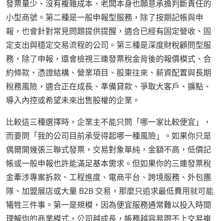
發票量少、沒有複雜成本、老闆本身也願意承擔判斷責任的
小型商號。第二種是一般申報型服務，除了按期記帳與申
報，也會針對常見問題提供提醒，適合已經有固定營收、固
定支出與穩定交易流程的公司。第三種是深度財稅顧問型服
務，除了申報，還會檢視三連發票稅金背後的報價模式、合
約條款、憑證結構、營業項目、股東往來、薪資配置與長期
稅務風險，適合正在成長、準備貸款、爭取大客戶、擴點、
導入內控或希望未來出售股權的企業。
比較這三種選擇時，企業主不能只問「哪一家比較便宜」，
而要問「我的公司目前承受得起哪一種風險」。如果你只是
偶爾開幾張三聯式發票，交易對象單純，金額不高，低價記
帳或一般申報也許能滿足基本需求。但如果你的三連發票稅
金牽涉專案拆款、工程進度、電商平台、跨境服務、外包團
隊、加盟展店或大量 B2B 交易，那麼只追求最低費用就可能
犧牲三件事。第一是規模，因為便宜服務通常難以投入時間
理解你的商業模式，公司越成長，帳務越容易跟不上交易複