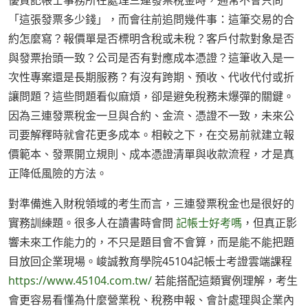
優質記帳士事務所在處理三連發票稅金時，通常不會只問
「這張發票多少錢」，而會往前追問幾件事：這筆交易的合
約怎麼寫？報價單是否標明含稅或未稅？客戶付款對象是否
與發票抬頭一致？公司是否有對應成本憑證？這筆收入是一
次性專案還是長期服務？有沒有跨期、預收、代收代付或折
讓問題？這些問題看似麻煩，卻是避免稅務未爆彈的關鍵。
因為三連發票稅金一旦與合約、金流、憑證不一致，未來公
司要解釋時就會花更多成本。相較之下，在交易前就建立報
價範本、發票開立規則、成本憑證清單與收款流程，才是真
正降低風險的方法。
對準備進入財稅領域的考生而言，三連發票稅金也是很好的
實務訓練題。很多人在讀書時會問
記帳士好考嗎
，但真正影
響未來工作能力的，不只是題目會不會算，而是能不能把題
目放回企業現場。峻誠教育學院45104記帳士考證雲端課程
https://www.45104.com.tw/
若能搭配這類實例理解，考生
會更容易看懂為什麼營業稅、稅務申報、會計處理與企業內