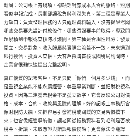
斷層：公司帳上有銷項，卻缺乏對應成本與合約脈絡，短期
看似申報完成，長期卻讓稅負與利潤失真。第二種是專業人
力缺口：負責整理帳務的人只處理資料輸入，沒有提醒老闆
哪些交易要先設計付款條件、哪些憑證要事前取得，導致問
題累積到申報或查核時才爆開。第三種是合規性風險：發票
開立、交易對象、收入歸屬與實際金流若不一致，未來遇到
銀行授信、投資人查帳、大客戶採購審核或國稅局詢問時，
企業會很難快速提出完整說明。
真正優質的記帳客戶，不是只問「你們一個月多少錢」，而
是重視企業能不能永續經營、尊重專業判斷，並把財稅視為
投資。因為三連發票稅金不是孤立數字，它會反映公司對價
格、成本、合約、收款與風險的理解。好的記帳士事務所會
像財稅防火牆，先把容易引發補稅或罰鍰的交易習慣擋下
來；也會像經營導航儀，讓老闆從帳務資料看到毛利是否被
稅金、折讓、未取憑證與錯誤報價侵蝕；更會像法令翻譯