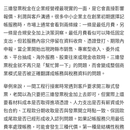
三連發票稅金在企業經營裡最現實的一面，是它會直接影響
報價、利潤與客戶溝通。很多中小企業主在創業初期選擇記
帳服務時，市場上通常會看到兩條線：一條是最低月費，另
一條是合規安全加上決策洞察。最低月費看似可以降低固定
支出，但若服務內容只停留在資料收齊、憑證登打、期限內
申報，當企業開始出現跨縣市銷售、專案型收入、委外成
本、平台抽成、海外服務、股東往來或現金收款時，三連發
票稅金就不再只是「幫忙算一下」的問題，而會變成整個商
業模式是否被正確翻譯成帳務與稅務資料的問題。
舉例來說，一間工程行接案時常遇到客戶要求開三聯式發
票，老闆以為只要把三連發票稅金加上去即可，但實際上還
要看材料成本是否取得進項憑證、人力支出是否有薪資或外
包合約、工程款分期收取是否與發票開立時點一致、保固款
或尾款是否已經形成收入認列問題。如果記帳服務只用最低
費率處理帳務，可能會發生三種代價。第一種是結構性稅務