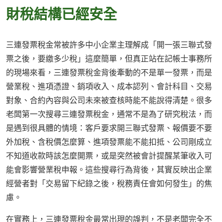
財稅結構已經安全
三連發票稅金常被許多中小企業主理解成「開一張三聯式發
票之後，要繳多少稅」這麼簡單，但真正站在記帳士事務所
的現場來看，三連發票稅金背後牽動的不是單一發票，而是
營業稅、進項憑證、銷項收入、成本認列、會計科目、交易
對象、合約內容與公司未來被查核時能不能說得清楚。很多
老闆第一次搜尋三連發票稅金，通常不是為了研究稅法，而
是遇到很具體的情境：客戶要求開三聯式發票、報價要不要
外加稅、含稅價怎麼算、進項發票能不能扣抵、公司剛成立
不知道收款時該怎麼開票，或是突然被會計提醒某筆收入可
能會影響營業稅申報。這些搜尋行為背後，其實反映出企業
經營者對「交易留下紀錄之後，稅務責任會如何發生」的焦
慮。
在實務上，三連發票稅金最常出現的誤判，不是老闆完全不