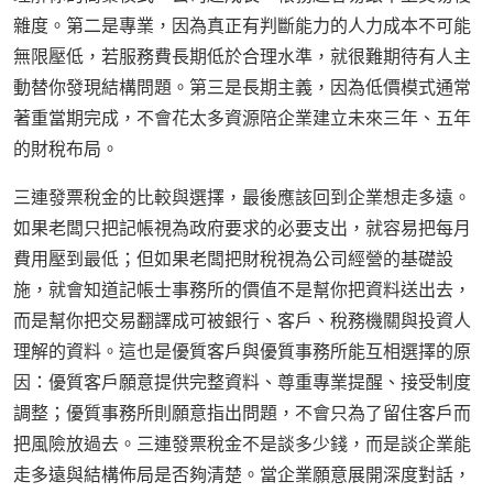
雜度。第二是專業，因為真正有判斷能力的人力成本不可能
無限壓低，若服務費長期低於合理水準，就很難期待有人主
動替你發現結構問題。第三是長期主義，因為低價模式通常
著重當期完成，不會花太多資源陪企業建立未來三年、五年
的財稅布局。
三連發票稅金的比較與選擇，最後應該回到企業想走多遠。
如果老闆只把記帳視為政府要求的必要支出，就容易把每月
費用壓到最低；但如果老闆把財稅視為公司經營的基礎設
施，就會知道記帳士事務所的價值不是幫你把資料送出去，
而是幫你把交易翻譯成可被銀行、客戶、稅務機關與投資人
理解的資料。這也是優質客戶與優質事務所能互相選擇的原
因：優質客戶願意提供完整資料、尊重專業提醒、接受制度
調整；優質事務所則願意指出問題，不會只為了留住客戶而
把風險放過去。三連發票稅金不是談多少錢，而是談企業能
走多遠與結構佈局是否夠清楚。當企業願意展開深度對話，