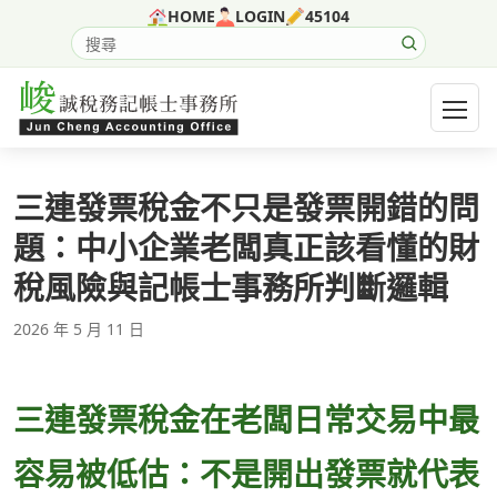
跳至主要內容
HOME
LOGIN
45104
搜尋網站內容
開啟選
三連發票稅金不只是發票開錯的問
題：中小企業老闆真正該看懂的財
稅風險與記帳士事務所判斷邏輯
2026 年 5 月 11 日
三連發票稅金在老闆日常交易中最
容易被低估：不是開出發票就代表