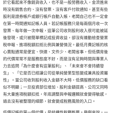
於它看起來不像銷貨收入，也不是一般勞務收入，金流進來
時沒有銷售合約、沒有發票、沒有客戶付款通知，甚至有些
股利是證券帳戶或銀行帳戶自動入帳，老闆自己也不一定會
在第一時間通知記帳人員。若記帳服務只是每兩個月收一次
發票、每年做一次申報，這筆公司收到股利收入很可能被延
後發現，或只被簡單標記成投資收益，卻沒有連動檢查營業
稅申報、進項稅額扣抵比例與兼營情況。最低月費記帳的核
心賣點通常是便宜、快速、文件少、老闆省事，但低價背後
的代價常常不是服務態度不好，而是沒有足夠時間與專業人
力去追問「為什麼會有這筆股利」、「未來會不會持續發
生」、「它是否已經讓公司從單純營業型態變成兼具投資屬
性」。當公司收到股利收入金額不大時，低價服務的缺口看
似不明顯；一旦投資部位增加、股利金額提高、公司又同時
有大量進項稅額扣抵，年底調整與申報邏輯就會變得敏感，
過去沒有被整理的細節，就會變成稅務風險的入口。
低價記帳的第一個代價，是結構性稅務斷層。舉例來說，一