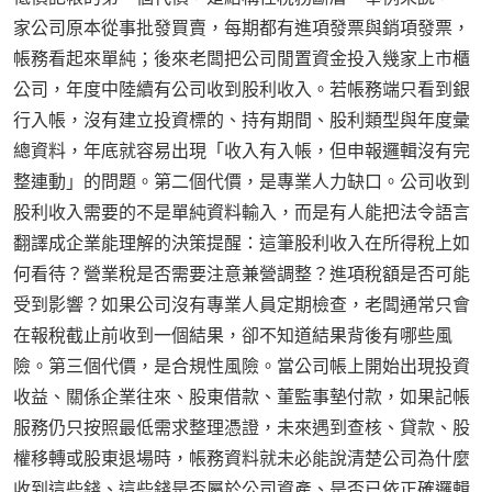
家公司原本從事批發買賣，每期都有進項發票與銷項發票，
帳務看起來單純；後來老闆把公司閒置資金投入幾家上市櫃
公司，年度中陸續有公司收到股利收入。若帳務端只看到銀
行入帳，沒有建立投資標的、持有期間、股利類型與年度彙
總資料，年底就容易出現「收入有入帳，但申報邏輯沒有完
整連動」的問題。第二個代價，是專業人力缺口。公司收到
股利收入需要的不是單純資料輸入，而是有人能把法令語言
翻譯成企業能理解的決策提醒：這筆股利收入在所得稅上如
何看待？營業稅是否需要注意兼營調整？進項稅額是否可能
受到影響？如果公司沒有專業人員定期檢查，老闆通常只會
在報稅截止前收到一個結果，卻不知道結果背後有哪些風
險。第三個代價，是合規性風險。當公司帳上開始出現投資
收益、關係企業往來、股東借款、董監事墊付款，如果記帳
服務仍只按照最低需求整理憑證，未來遇到查核、貸款、股
權移轉或股東退場時，帳務資料就未必能說清楚公司為什麼
收到這些錢、這些錢是否屬於公司資產、是否已依正確邏輯