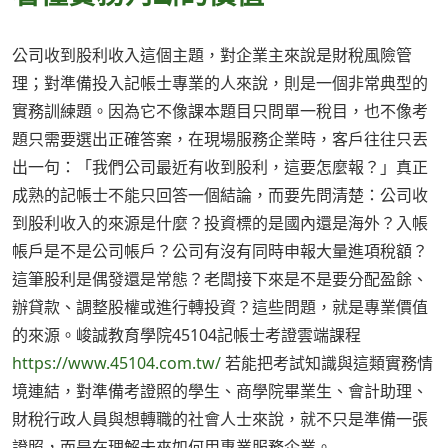
公司收到股利收入這個主題，對企業主來說是財稅風險管
理；對準備投入記帳士專業的人來說，則是一個非常典型的
實務訓練題。因為它不像課本題目只問單一稅目，也不像考
題只需要選出正確答案，在現場服務企業時，客戶往往只丟
出一句：「我們公司最近有收到股利，這要怎麼報？」真正
成熟的記帳士不能只回答一個結論，而要先問清楚：公司收
到股利收入的來源是什麼？投資標的是國內還是海外？入帳
帳戶是不是公司帳戶？公司有沒有同時申報大量進項稅額？
這筆股利是偶發還是常態？老闆接下來是不是要分配盈餘、
辦貸款、調整股權或進行轉投資？這些問題，就是專業價值
的來源。峻誠教育學院45104記帳士考證雲端課程
https://www.45104.com.tw/
若能把考試知識與這類實務情
境連結，對準備考證照的學生、商學院畢業生、會計助理、
財稅行政人員與想轉職的社會人士來說，就不只是準備一張
證照，而是在理解未來如何用專業服務企業。