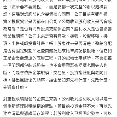
士「這筆要不要繳稅」，而是安排一次完整的財稅結構對
話。這場對話應該包含幾個核心問題：公司目前有哪些投
資？投資資金是否都來自公司？公司收到股利收入是否會成
為常態？是否有海外投資或關係企業？股利收入是否會影響
營業稅調整？公司未來是否有貸款、擴張、股權移轉、接
班、出售或轉投資計畫？帳上股東往來是否清楚？盈餘分配
是否有固定規劃？這些問題聽起來比單純記帳複雜，但它們
正是企業能走遠的底層工程。好的記帳士事務所，不會把每
一個問題都包裝成恐嚇，也不會用艱澀術語讓老闆失去判
斷，而是會依照企業規模、交易量、投資複雜度與老闆目
標，排出風險優先順序，讓企業知道先補什麼、先改什麼、
先觀察什麼。
對重視永續經營的企業主來說，公司收到股利收入可以是一
個重新整理財稅結構的起點。若目前投資金額不大，可以先
建立清單與憑證留存流程；若股利收入已經固定發生，可以