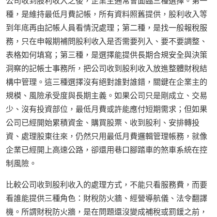
公司收到股利收入之後，企業主通常會面臨三種選擇。第一
種，是維持最低月費記帳，所有資料照舊提供，股利收入等
到年底再由記帳人員看情況處理；第二種，是找一般報稅服
務，只在申報期補問股利收入是否需要列入、要不要調整、
表格如何填寫；第三種，是選擇能提供長期合規安全與決策
洞察的記帳士事務所，把公司收到股利收入放進整體財稅結
構中管理。這三種選擇沒有絕對誰對誰錯，關鍵在企業主的
規模、風險承受度與長期主義。如果公司只是剛成立、交易
少、沒有投資部位，最低月費或許能應付短期需求；但如果
公司已經開始累積資金、購買股票、收到股利、安排轉投
資、處理股東往來，仍然只用最低月費邏輯管理帳務，就像
企業已經開上高速公路，卻還用巷口腳踏車的煞車系統在控
制風險。
比較公司收到股利收入的處理方式，不能只看服務費，而要
看誰能提供三種角色：財稅防火牆、經營導航儀、法令翻譯
機。所謂財稅防火牆，是在問題還沒變成補稅或罰鍰之前，