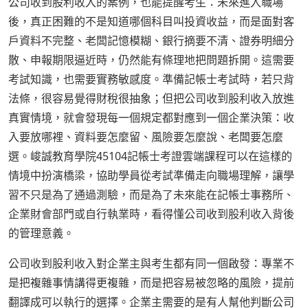
公司收到股利收入的案例，也能提醒考生：未來進入職場
後，真正困難的不是知道哪個科目叫投資收益，而是面對客
戶資料不完整、老闆記憶模糊、銀行摘要不清、證券明細分
散、申報期限逼近時，仍然能有條理地把問題拆開。這需要
考試知識，也需要實務敏感度。準備記帳士考試時，若只背
法條，很容易覺得財稅很抽象；但把公司收到股利收入放進
真實情境，就會發現每一個規定都對應到一個企業決策：收
入要放哪裡、資料要怎麼留、風險要怎麼說、老闆要怎麼
選。峻誠教育學院45104記帳士考證雲端課程可以在這樣的
情境中扮演橋梁，協助學員從考試準備走向職場理解，讓學
習不只是為了通過測驗，而是為了未來能在記帳士事務所、
企業財會部門或自行執業時，看得懂公司收到股利收入背後
的管理意義。
公司收到股利收入對企業主與考生都有同一個啟發：專業不
是把複雜事情講得更複雜，而是把容易被忽略的風險，提前
翻譯成可以執行的選擇。企業主需要的是有人幫他判斷公司