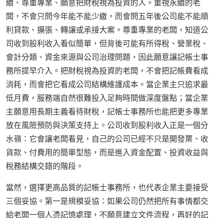
續、尊重專業、願意把財稅視為投資的人。重視永續的老
闆，不會只問今年能不能少繳，而會問五年後公司能不能順
利貸款、擴張、轉讓或承接大案。尊重專業的老闆，知道公
司收到股利收入看似簡單，但背後可能有所得稅、營業稅、
會計分類、資金來源與公司治理問題，因此願意讓記帳士事
務所提早介入。把財稅視為投資的老闆，不會把記帳費看成
消耗，而會把它看成公司結構維護成本。當企業主只追求最
低月費，服務端自然很難投入足夠時間做深度盤點；當企業
主願意用長期主義看待財稅，記帳士事務所也能把更多專業
放在風險預防與決策支持上。公司收到股利收入正是一個分
水嶺：它會讓老闆看見，自己的公司已經不只是開發票、收
貨款、付費用的簡單型態，而是進入資金配置、投資收益與
稅務結構交錯的階段。
當然，選擇更高品質的記帳士事務所，也代表企業主要接受
三個妥協。第一是規模妥協：如果公司仍然把所有事情都交
給老闆一個人憑記憶處理，不願意建立文件流程，再好的記