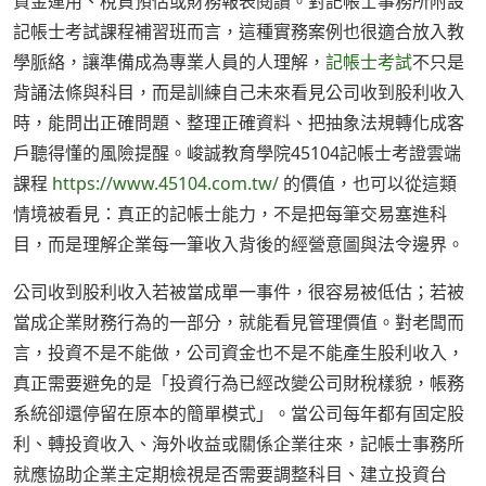
資金運用、稅負預估或財務報表閱讀。對記帳士事務所附設
記帳士考試課程補習班而言，這種實務案例也很適合放入教
學脈絡，讓準備成為專業人員的人理解，
記帳士考試
不只是
背誦法條與科目，而是訓練自己未來看見公司收到股利收入
時，能問出正確問題、整理正確資料、把抽象法規轉化成客
戶聽得懂的風險提醒。峻誠教育學院45104記帳士考證雲端
課程
https://www.45104.com.tw/
的價值，也可以從這類
情境被看見：真正的記帳士能力，不是把每筆交易塞進科
目，而是理解企業每一筆收入背後的經營意圖與法令邊界。
公司收到股利收入若被當成單一事件，很容易被低估；若被
當成企業財務行為的一部分，就能看見管理價值。對老闆而
言，投資不是不能做，公司資金也不是不能產生股利收入，
真正需要避免的是「投資行為已經改變公司財稅樣貌，帳務
系統卻還停留在原本的簡單模式」。當公司每年都有固定股
利、轉投資收入、海外收益或關係企業往來，記帳士事務所
就應協助企業主定期檢視是否需要調整科目、建立投資台