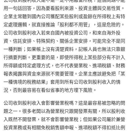
公司收到股利收入是不是一定不用繳營所稅？這個問題不能
用一句話回答，因為要看股利來源、投資主體與交易性質。
企業主常聽到國內公司獲配某些股利或盈餘在所得稅上有特
定處理邏輯，就直接推論「股利都不用管」，這是危險的。
公司收到股利收入若來自國內被投資公司，和來自海外投
資、信託安排、特殊契約、關係企業安排，可能完全不是同
一種判斷；如果帳上沒有清楚資料，記帳人員也無法只靠銀
行摘要判斷。更重要的是，即使所得稅上某些部分有不計入
所得額或特定處理方式，也不代表營業稅、進項稅額、財務
報表揭露與資金來源就不需要管理。企業主應該避免把「某
一種情境的稅務結果」套用到所有公司收到股利收入的情
況，否則最容易在看似省事的地方埋下風險。
公司收到股利收入會影響營業稅嗎？這是最容易被忽略的問
題之一。很多老闆以為營業稅只跟開發票有關，所以股利收
入既然不開發票，就不會影響營業稅；但如果公司屬於兼營
投資業務或有相關免稅銷售額申報、進項稅額不得扣抵比例