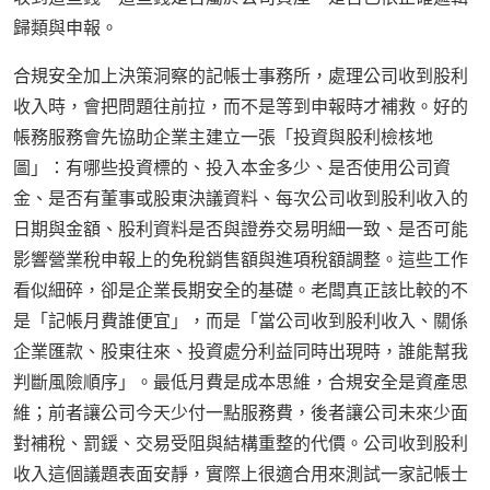
歸類與申報。
合規安全加上決策洞察的記帳士事務所，處理公司收到股利
收入時，會把問題往前拉，而不是等到申報時才補救。好的
帳務服務會先協助企業主建立一張「投資與股利檢核地
圖」：有哪些投資標的、投入本金多少、是否使用公司資
金、是否有董事或股東決議資料、每次公司收到股利收入的
日期與金額、股利資料是否與證券交易明細一致、是否可能
影響營業稅申報上的免稅銷售額與進項稅額調整。這些工作
看似細碎，卻是企業長期安全的基礎。老闆真正該比較的不
是「記帳月費誰便宜」，而是「當公司收到股利收入、關係
企業匯款、股東往來、投資處分利益同時出現時，誰能幫我
判斷風險順序」。最低月費是成本思維，合規安全是資產思
維；前者讓公司今天少付一點服務費，後者讓公司未來少面
對補稅、罰鍰、交易受阻與結構重整的代價。公司收到股利
收入這個議題表面安靜，實際上很適合用來測試一家記帳士