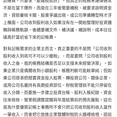
記帳費，只要求「能報稅就好」，但真正的稅務未爆彈通常
不是在當下爆炸，而是在三年後需要補稅、被要求說明資金
流、貸款審核卡關、股東爭議出現，或公司準備轉型時才浮
上檯面。公司收到股利收入如果沒有在一開始整理好投資邏
輯與帳務軌跡，後續要補文件、補決議、補說明，成本往往
遠高於當初省下來的記帳費。
對有記帳需求的企業主而言，真正重要的不是問「公司收到
股利收入到底可不可以少繳稅」，而是要問「公司收到股利
收入之後，我的帳務結構是否足以支撐未來經營決策」。如
果企業只是偶爾收到小額股利，帳務判斷可能較單純；但如
果公司逐漸把閒置資金投入股票、轉投資公司、關係企業，
或用公司名義持有長期投資部位，財稅管理就不能只停留在
收入分類，而要進一步建立投資台帳、股利入帳紀錄、資金
往來檢核、營業稅調整提醒與年度結算前的預先盤點。這也
是為什麼優質記帳士事務所不會只把公司收到股利收入當作
一筆收入，而會把它放進企業整體財稅防火牆裡檢視，提前