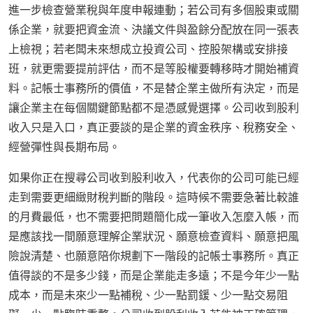
進一步檢查營業稅與年度申報連動；若公司有多個股東或關
係企業，就要把資金流、決議文件與盈餘分配放在同一張表
上檢視；若老闆未來想成立投資公司、控股架構或安排接
班，就更需要提前評估，而不是等股權要轉移時才開始補資
料。記帳士事務所的價值，不是替企業主做所有決定，而是
讓企業主在每個關鍵節點都不是憑感覺選擇。公司收到股利
收入只是入口，真正要談的是企業的資金秩序、稅務安全、
經營彈性與長期布局。
如果你正在搜尋公司收到股利收入，代表你的公司可能已經
走到需要更細緻財稅判斷的階段。這時候不需要急著比較誰
的月費最低，也不需要把問題簡化成一筆收入怎麼入帳，而
是應該找一間願意理解企業狀況、願意檢查資料、願意把風
險說清楚、也願意陪你規劃下一階段的記帳士事務所。真正
值得談的不是多少錢，而是企業能走多遠；不是今年少一點
成本，而是未來少一點補稅、少一點罰鍰、少一點交易阻