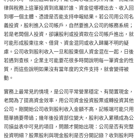
律與稅務上這筆投資到底屬於誰、資金從哪裡出去、收入回
到哪一個主體、憑證是否能支持申報結果。若公司用公司名
義投資，股利進入公司帳戶，自然要進入公司的帳務系統；
若是老闆個人投資，卻讓股利或投資款在公司帳戶進出，就
可能形成股東往來、借貸、資金混同或收入歸屬不明的疑
慮。公司收到股利收入一旦和股東個人資金混在一起，日後
若遇到查核，企業主可能要花很多時間說明每一筆資金的性
質，而這些說明如果沒有當年度的文件支持，就會變得被
動。
實務上最常見的情境，是公司平常營業穩定、有閒置現金，
老闆為了提高資金效率，用公司資金投資股票或轉投資其他
公司。剛開始公司收到股利收入金額不高，記帳端可能只用
簡單摘要帶過；幾年後投資部位變大，股利收入累積成為公
司損益表中可見的項目，問題才開始出現：公司是否有完整
投資明細？股票股利與現金股利是否分開記錄？收到股利時