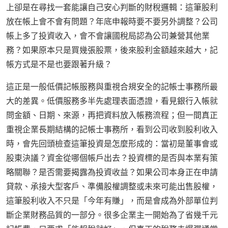
上卻是在尋找一套能讓自己安心判斷的財稅邏輯：這筆股利
放在帳上會不會有問題？年底申報時要不要另外調整？公司
帳上多了投資收入，會不會讓國稅局認為公司兼營其他業
務？如果原本只是買幾張股票，後來股利金額越來越大，記
帳方式是不是也要跟著升級？
這正是一般低價記帳服務與重視合規安全的記帳士事務所最
大的差異。低價服務多半先處理表面憑證，看見銀行入帳就
問金額、日期、來源，再把資料放入帳務流程；但一間真正
重視企業長期結構的記帳士事務所，看到公司收到股利收入
時，會先回頭檢查這筆投資是怎麼形成的：當初是董事會或
股東決議？資金從哪個帳戶出去？投資標的是否與本業有策
略關聯？是否需要揭露為投資收益？如果公司本身正在申請
貸款、承接大型客戶、準備股權調整或未來可能出售股權，
這筆股利收入不只是「今年有賺」，而是會成為外部單位判
斷企業財務品質的一部分。很多企業主一開始為了省幾千元