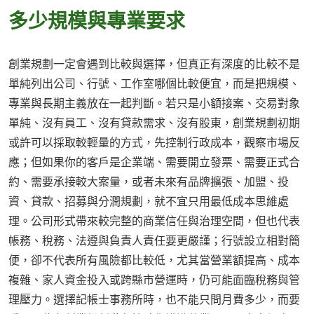
多少規模與專業要求
創業規劃一定會遇到比較與選擇，但真正有深度的比較不是
單純列出公司、行號、工作室哪個比較便宜，而是把規模、
專業與長期主義放在一起判斷。若只是小額接案、交易對象
單純、沒有員工、沒有貸款需求、沒有股東，創業規劃初期
或許可以採取較輕量的方式，先控制行政成本，觀察市場反
應；但如果你的客戶是企業端、需要開立發票、需要正式合
約、需要承接較大案量，或者未來有品牌擴張、加盟、投
資、貸款、招募與分潤規劃，就不宜只用最低成本思維處
理。公司形式帶來較完整的商業信任與治理空間，但也代表
帳務、稅務、法遵與負責人責任要更嚴謹；行號設立相對簡
便，卻不代表所有風險都比較低，尤其當營業額提高、成本
複雜、家人資金投入或跨縣市營運時，仍可能面臨稅務與管
理壓力。選擇記帳士事務所時，也不能只問月費多少，而要