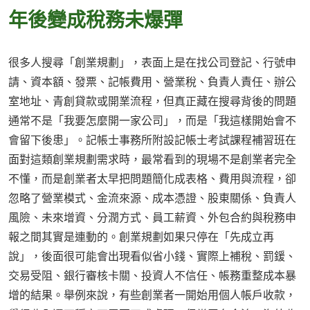
年後變成稅務未爆彈
很多人搜尋「創業規劃」，表面上是在找公司登記、行號申
請、資本額、發票、記帳費用、營業稅、負責人責任、辦公
室地址、青創貸款或開業流程，但真正藏在搜尋背後的問題
通常不是「我要怎麼開一家公司」，而是「我這樣開始會不
會留下後患」。記帳士事務所附設記帳士考試課程補習班在
面對這類創業規劃需求時，最常看到的現場不是創業者完全
不懂，而是創業者太早把問題簡化成表格、費用與流程，卻
忽略了營業模式、金流來源、成本憑證、股東關係、負責人
風險、未來增資、分潤方式、員工薪資、外包合約與稅務申
報之間其實是連動的。創業規劃如果只停在「先成立再
說」，後面很可能會出現看似省小錢、實際上補稅、罰鍰、
交易受阻、銀行審核卡關、投資人不信任、帳務重整成本暴
增的結果。舉例來說，有些創業者一開始用個人帳戶收款，