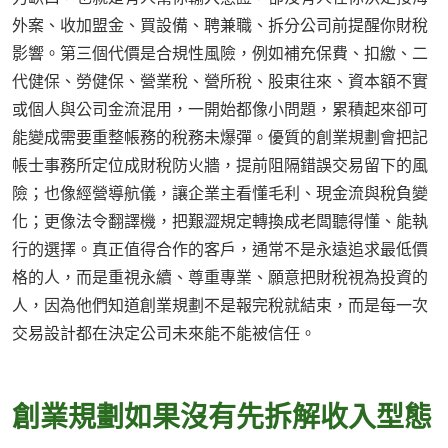
外案、收加盟金、買設備、聘兼職、拆分公司前提醒你財稅
影響。第三個代價是合規性風險，例如補充保費、扣繳、二
代健保、勞健保、營業稅、營所稅、股東往來、資本額不實
或個人與公司金流混用，一開始都像小問題，累積起來卻可
能變成需要重整帳務的稅務未爆彈。優質的創業規劃會把記
帳士事務所定位成財稅防火牆，提前阻隔錯誤交易留下的風
險；也像經營導航儀，讓企業主看懂毛利、現金流與稅負變
化；更像法令翻譯機，把艱澀規定轉換成老闆聽得懂、能執
行的選擇。真正值得合作的客戶，通常不是永遠追求最低價
格的人，而是重視永續、尊重專業、願意把財稅視為投資的
人，因為他們知道創業規劃不是報完稅就結束，而是每一次
交易設計都在決定公司未來能不能被信任。
創業規劃如果沒有先拆解收入型態