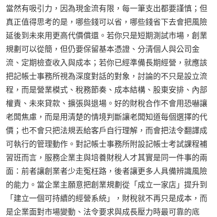
當然有吸引力，因為現金流有限，每一筆支出都要謹慎；但
真正值得思考的是，哪些錢可以省，哪些錢省下去會把風險
延後到未來用更高代價償還。若你只是短期測試市場，創業
規劃可以從簡，但仍要保留基本憑證、分清個人與公司金
流、定期檢查收入與成本；若你已經準備長期經營，就應該
把記帳士事務所視為深度對話的對象，討論的不只是設立流
程，而是營業模式、稅務節奏、成本結構、股東安排、內部
權責、未來貸款、擴張與退場。好的財稅合作不會用恐嚇讓
老闆焦慮，而是用清楚的情境判斷讓老闆知道每個選擇的代
價；也不會只把法規丟給客戶自行理解，而會把法令翻譯成
可執行的管理動作。對記帳士事務所附設記帳士考試課程補
習班而言，服務企業主與培養財稅人才其實是同一件事的兩
面：前者讓創業者少走冤枉路，後者讓更多人具備辨識風險
的能力。當企業主願意把創業規劃從「成立一家店」提升到
「建立一個可持續的經營系統」，財稅就不再只是成本，而
是企業面對市場變動、法令要求與成長壓力時最可靠的底