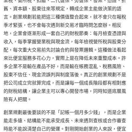
業稅、營所稅、扣繳、二代健保、勞健保、發票、憑證、折
舊、資本額、股東往來等規定，轉成企業主能做決策的語
言。創業規劃若能把這三種價值整合起來，就不會只在報稅
季才緊張，也不會每次遇到新交易才臨時問怎麼辦。相反
地，企業會逐漸形成一套自己的財稅節奏：每月檢查憑證與
收入，每季掌握營業稅與現金流，每年檢視營所稅與股東分
配，每次重大交易前先討論合約與發票邏輯。這種做法看起
來比便宜服務多花心力，實際上是在降低未來重整成本。許
多企業不是輸在產品不好，而是輸在帳務混亂、稅務風險、
股東不信任、現金流誤判與制度落後。真正的創業規劃不是
把公司成立完就算完成，而是讓每一個成長階段都有相對應
的財稅結構，讓企業主可以專心開發市場，同時知道底層風
險有人把關。
創業規劃最後要談的不是「記帳一個月多少錢」，而是企業
能走多遠、結構能不能承受成長、未來遇到查核或合作審查
時能不能說清楚自己的營運。對剛開始創業的人來說，便宜