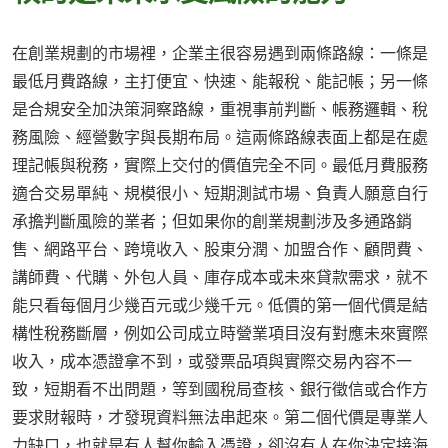
在創業規劃的市場裡，企業主很容易遇到兩條路線：一條是
最低月費路線，主打便宜、快速、能報稅、能記帳；另一條
是合規安全加決策洞察路線，重視事前判斷、帳務邏輯、稅
務風險、經營數字與長期布局。這兩條路線表面上都是在處
理記帳與稅務，實際上交付的價值完全不同。最低月費服務
適合交易單純、規模很小、短期測試市場、負責人願意自行
承擔判斷風險的業者；但如果你的創業規劃涉及多通路銷
售、網路平台、跨境收入、股東分潤、加盟合作、顧問費、
講師費、代購、外包人員、庫存成本或未來貸款需求，就不
能只看每個月少幾百元或少幾千元。低價的第一個代價是結
構性稅務斷層，例如公司成立時營業項目沒有對應未來實際
收入，成本憑證拿不到，或發票品項與實際交易內容不一
致，短期看不出問題，等到國稅局查核、銀行徵信或合作方
要求財報時，才發現資料無法串起來。第二個代價是專業人
力缺口，也就是有人幫你輸入憑證，卻沒有人在你決定接海