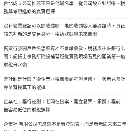
台北成立公司推薦不只是代辦名單：從公司設立到記帳、稅
務與考證進修的真實選擇
沒有營業登記可以開收據嗎：老闆收到客人要憑證時，真正
該先判斷的是交易身分、稅籍狀態與未來風險
獨資行號開戶戶名怎麼寫才不會讓收款、稅務與往來銀行卡
關：記帳士事務所附設補習班從實務現場看見的開業第一道
財稅分水嶺
會計師是什麼？從企業財稅風險到考證進修，一次看見會計
專業背後真正的選擇
企業社工程行差別：老闆在接案、開立發票、承攬工程前，
最容易低估的財稅選擇
企業社 有限公司怎麼選不是看登記表，而是看老闆未來三年