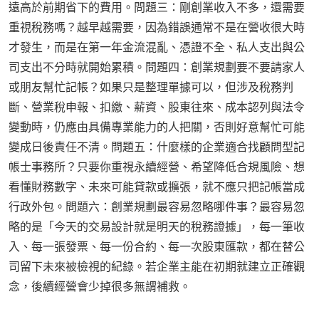
遠高於前期省下的費用。問題三：剛創業收入不多，還需要
重視稅務嗎？越早越需要，因為錯誤通常不是在營收很大時
才發生，而是在第一年金流混亂、憑證不全、私人支出與公
司支出不分時就開始累積。問題四：創業規劃要不要請家人
或朋友幫忙記帳？如果只是整理單據可以，但涉及稅務判
斷、營業稅申報、扣繳、薪資、股東往來、成本認列與法令
變動時，仍應由具備專業能力的人把關，否則好意幫忙可能
變成日後責任不清。問題五：什麼樣的企業適合找顧問型記
帳士事務所？只要你重視永續經營、希望降低合規風險、想
看懂財務數字、未來可能貸款或擴張，就不應只把記帳當成
行政外包。問題六：創業規劃最容易忽略哪件事？最容易忽
略的是「今天的交易設計就是明天的稅務證據」，每一筆收
入、每一張發票、每一份合約、每一次股東匯款，都在替公
司留下未來被檢視的紀錄。若企業主能在初期就建立正確觀
念，後續經營會少掉很多無謂補救。