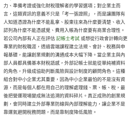
力、準備考證或強化財稅理解者的學習選項；對企業主而
言，這類資訊的意義不只是「考一張證照」，而是讓團隊有
人知道憑證為什麼不能亂拿、股東往來為什麼要清楚、收入
認列為什麼不能憑感覺、費用入帳為什麼要有商業合理性。
若公司內部有人正在評估
記帳士考試
或想從行政會計轉向更
專業的財稅職涯，透過雲端課程建立法規、會計、稅務與申
報基礎，能讓創業規劃的溝通成本大幅下降。當企業主與內
部人員都具備基本財稅語感，外部記帳士就能從單純補資料
的角色，升級成協助判斷風險與設計制度的顧問角色。這種
組合對中小企業尤其重要，因為中小企業最怕的不是沒有資
源，而是每個人都在用自己的理解處理錢、票、帳、稅，最
後把營運現場變成無法追溯的資料碎片。真正成熟的創業規
劃，會同時建立外部專業防線與內部理解能力，讓企業不是
靠運氣避開稅務問題，而是靠制度降低風險。