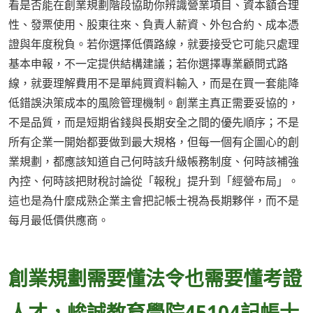
看是否能在創業規劃階段協助你辨識營業項目、資本額合理
性、發票使用、股東往來、負責人薪資、外包合約、成本憑
證與年度稅負。若你選擇低價路線，就要接受它可能只處理
基本申報，不一定提供結構建議；若你選擇專業顧問式路
線，就要理解費用不是單純買資料輸入，而是在買一套能降
低錯誤決策成本的風險管理機制。創業主真正需要妥協的，
不是品質，而是短期省錢與長期安全之間的優先順序；不是
所有企業一開始都要做到最大規格，但每一個有企圖心的創
業規劃，都應該知道自己何時該升級帳務制度、何時該補強
內控、何時該把財稅討論從「報稅」提升到「經營布局」。
這也是為什麼成熟企業主會把記帳士視為長期夥伴，而不是
每月最低價供應商。
創業規劃需要懂法令也需要懂考證
人才，峻誠教育學院45104記帳士