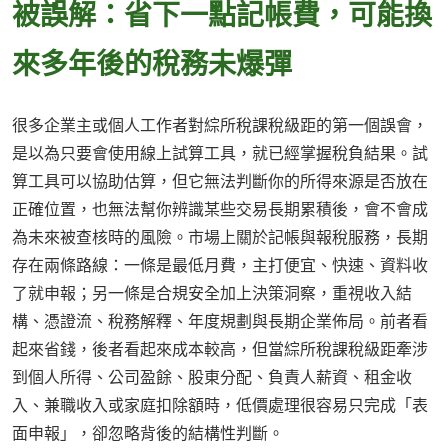
被誤解：省下一點記帳費，可能換
來多年後的稅務未爆彈
很多企業主或個人工作者對綜所稅課稅級距的第一個誤會，
是以為只要會使用線上試算工具，就已經掌握稅負結果。試
算工具可以協助估算，但它無法判斷你的所得來源是否放在
正確位置，也無法幫你辨識某些交易長期累積後，會不會成
為未來被查核時的風險。市場上關於記帳與報稅服務，長期
存在兩條路線：一條是最低月費，主打便宜、快速、資料收
了就申報；另一條是合規安全加上決策洞察，重視收入結
構、憑證流、稅務解釋、年度規劃與長期企業佈局。前者看
起來省錢，後者看起來成本較高，但當綜所稅課稅級距牽涉
到個人所得、公司盈餘、股東分配、負責人薪資、租金收
入、兼職收入或家庭扣除額時，低價處理很容易只完成「表
面申報」，卻忽略背後的結構性判斷。