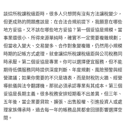
談綜所稅課稅級距時，很多人只想問有沒有方法讓稅變少，
但更成熟的問題應該是：在合法合規前提下，我願意在哪些
地方妥協，又不該在哪些地方妥協？第一個妥協是規模。當
事業還很小、所得來源單純時，確實不一定需要複雜規劃；
但當收入變大、交易變多、合作對象變複雜，仍然用小規模
時期的記帳方式處理，就會讓綜所稅課稅級距與公司稅務同
時承壓。第二個妥協是專業。你可以選擇便宜服務，但不能
期待低價服務同時提供深度判斷、年度規劃、風險預警與經
營建議；如果你需要的不只是填表，而是財稅防火牆、經營
導航儀與法令翻譯機，那就必須承認專業有其成本。第三個
妥協是長期主義。很多稅務安排短期看不出差異，但三年、
五年後，當企業要貸款、擴張、出售股權、引進投資人或處
理家族傳承時，過去每一年的帳務品質都會回頭影響選擇空
間。