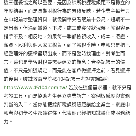
這三個妥協之所以重要，是因為綜所稅課稅級距不是孤立的
年度結果，而是長期財稅行為的累積反映。若企業主每年只
在申報前才整理資料，就像開車只看眼前十公尺，短期不一
定出事，但遇到彎道、下坡、施工或突發狀況時，就很容易
措手不及。相反地，如果每一季都檢視收入、成本、憑證、
薪資、股利與個人家庭稅負，到了報稅季時，申報只是把已
經整理好的邏輯呈現出來，而不是臨時找理由。對考生而
言，這也是學習財稅最需要建立的觀念：合格記帳士的價
值，不只是知道規定，而是能在客戶做選擇之前，看見選擇
的後果。峻誠教育學院45104記帳士考證雲端課程
https://www.45104.com.tw/
若放在這個需求裡，就不只是
考證工具，而是協助考生建立專業語言、案例敏感度與實務
判斷的入口。當你能把綜所稅課稅級距講給企業主、家庭申
報者與初學考生都聽得懂，代表你已經把知識轉化成服務能
力。