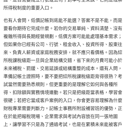
所得稅制度的重要入口。
也有人會問，低價記帳到底能不能選？答案不是不能，而是
要看你期待它完成什麼。若你的交易單純、資料清楚、沒有
複雜所得與長期經營規劃，低價方案可能能處理基本需求；
但如果你已經有公司、行號、租金收入、投資所得、股東往
來、負責人薪資或家庭稅務安排，就不應只看價格。因為綜
所稅課稅級距一旦與企業結構交錯，省下來的月費可能小於
未來補稅、罰鍰、交易延誤或結構重整的成本。還有人問，
準備記帳士證照時，要不要把綜所稅課稅級距背得很熟？考
試當然需要熟悉規則，但更重要的是理解它如何與各種所
得、扣除額與實務情境連動。若只是把級距當表格，學習會
很硬；若把它當成客戶案例的入口，你會更容易理解為什麼
財稅專業需要判斷力。記帳士事務所附設補習班的優勢，正
在於能把報稅現場、企業需求與考試內容放在同一張地圖
上，讓學習不只是為了通過考試，也是在累積未來能被客戶