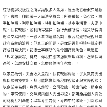
綜所稅課稅級距之所以讓很多人焦慮，是因為它看似只是數
字，實際上卻連著一大串法令概念：所得種類、免稅額、標
準扣除額、列舉扣除額、特別扣除額、基本生活費、夫妻申
報、扶養親屬、股利所得選擇、執行業務所得、租賃所得與
財產交易所得。一般人看到這些名詞，很容易覺得報稅只是
政府系統的流程；但真正的問題，是你是否能把這些規定翻
譯成日常決策。記帳士事務所的法令翻譯機角色，就是把
「規定怎麼寫」轉成「你現在應該怎麼整理資料、怎麼保留
憑證、怎麼安排交易、怎麼預估明年稅負」。
以家庭為例，夫妻收入差距、扶養親屬歸屬、子女教育支出
與保險醫療支出，都可能影響綜所稅課稅級距與實際稅額；
以企業主為例，負責人薪資、公司盈餘、股東借款、租金合
約、車輛使用、交際費與個人支出界線，都可能讓個人與公
司財稅互相牽動；以準考生為例，考題中的級距、扣除額與