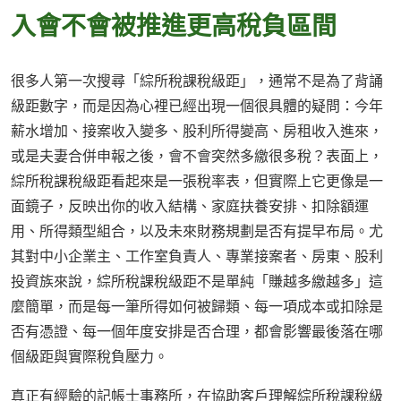
入會不會被推進更高稅負區間
很多人第一次搜尋「綜所稅課稅級距」，通常不是為了背誦
級距數字，而是因為心裡已經出現一個很具體的疑問：今年
薪水增加、接案收入變多、股利所得變高、房租收入進來，
或是夫妻合併申報之後，會不會突然多繳很多稅？表面上，
綜所稅課稅級距看起來是一張稅率表，但實際上它更像是一
面鏡子，反映出你的收入結構、家庭扶養安排、扣除額運
用、所得類型組合，以及未來財務規劃是否有提早布局。尤
其對中小企業主、工作室負責人、專業接案者、房東、股利
投資族來說，綜所稅課稅級距不是單純「賺越多繳越多」這
麼簡單，而是每一筆所得如何被歸類、每一項成本或扣除是
否有憑證、每一個年度安排是否合理，都會影響最後落在哪
個級距與實際稅負壓力。
真正有經驗的記帳士事務所，在協助客戶理解綜所稅課稅級