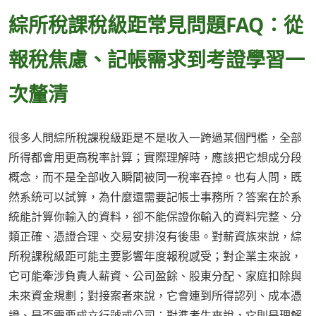
綜所稅課稅級距常見問題FAQ：從
報稅焦慮、記帳需求到考證學習一
次釐清
很多人問綜所稅課稅級距是不是收入一跨過某個門檻，全部
所得都會用更高稅率計算；實際理解時，應該把它想成分段
概念，而不是全部收入瞬間被同一稅率吞掉。也有人問，既
然系統可以試算，為什麼還需要記帳士事務所？答案在於系
統能計算你輸入的資料，卻不能保證你輸入的資料完整、分
類正確、憑證合理、交易安排沒有後患。對薪資族來說，綜
所稅課稅級距可能主要影響年度報稅感受；對企業主來說，
它可能牽涉負責人薪資、公司盈餘、股東分配、家庭扣除與
未來資金規劃；對接案者來說，它會連到所得認列、成本憑
證、是否需要成立行號或公司；對準考生來說，它則是理解