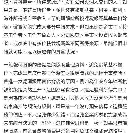
純、資料整齊、所得來源少、沒有公司與個人交錯的人；如
果只是一般薪資所得者，並且沒有複雜扶養、租金、股利、
海外所得或自營收入，單純理解綜所稅課稅級距與基本扣除
額，確實就能完成大部分申報需求。但如果你是企業主、接
案工作者、工作室負責人、公司股東、房東、投資收入較高
者，或家庭中有多位扶養親屬與不同所得來源，單純低價申
報就可能不足以處理你的真實狀況。
一般報稅服務的優點是能協助整理資料、避免漏填基本欄
位、完成當年度申報；但深度財稅顧問式的記帳士事務所，
會進一步處理級距變化背後的原因。例如為什麼今年綜所稅
課稅級距突然上升？是因為薪資增加，還是股利所得集中？
是因為成本憑證不足，還是公司與個人收入沒有分流？是因
為家庭扣除額沒有規劃，還是前一年沒有預先估算？這種服
務的價值，不只是讓你少犯錯，而是讓企業的財稅資訊成為
未來經營決策的一部分。選擇補習班也是一樣，如果只看課
程價格，可能會忽略師資是否能把抽象條文講成實務情境，