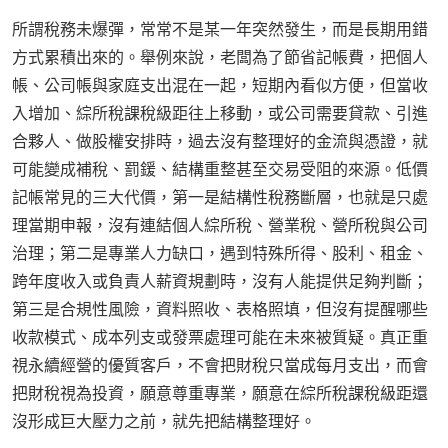
所謂稅務未爆彈，常常不是某一年突然發生，而是長期用錯
方式累積出來的。舉例來說，老闆為了節省記帳費，把個人
帳、公司帳與家庭支出混在一起，短期內看似方便，但當收
入增加、綜所稅課稅級距往上移動，或公司需要貸款、引進
合夥人、做股權安排時，過去沒有整理好的金流與憑證，就
可能變成補稅、罰鍰、結構重整甚至交易受阻的來源。低價
記帳常見的三大代價，第一是結構性稅務斷層，也就是只處
理當期申報，沒有連結個人綜所稅、營業稅、營所稅與公司
治理；第二是專業人力缺口，遇到特殊所得、股利、租金、
跨年度收入或負責人薪資規劃時，沒有人能提供足夠判斷；
第三是合規性風險，資料照收、表格照填，但沒有提醒哪些
收款模式、成本列支或發票處理可能在未來被質疑。真正重
視永續經營的優質客戶，不會把財稅只當成每月支出，而會
把財稅視為投資，願意尊重專業，願意在綜所稅課稅級距還
沒形成巨大壓力之前，就先把結構整理好。