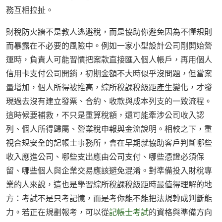
務互相拉扯。
財稅防火牆不是教人逃避稅，而是協助你避免因為不懂規則
而暴露在不必要的風險中。例如一家小型設計公司剛開始營
運時，負責人可能習慣把案款直接匯入個人帳戶，再用個人
信用卡支付公司開銷，初期金額不大時似乎沒問題，但當案
量增加，個人所得被推高，綜所稅課稅級距產生變化，才發
現過去沒有建立發票、合約、收款與成本列支的一致流程。
這時候要補救，不只是重算稅額，還可能牽涉公司收入認
列、個人所得歸屬、營業稅申報與金流說明。相較之下，重
視合規安全的記帳士事務所，會在早期就協助客戶判斷哪些
收入應進公司、哪些支出應由公司支付、哪些憑證必須保
留、哪些個人與企業交易應該避免混淆。對準備投入財稅專
業的人來說，這也是學習綜所稅課稅級距時最值得理解的地
方：考試不是只考記憶，而是考你能不能把法規轉成判斷能
力。若正在規劃報考，可以從
記帳士考試
的資格與準備方向