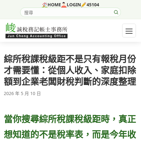
跳至主要內容
HOME
LOGIN
45104
搜尋網站內容
開啟選
綜所稅課稅級距不是只有報稅月份
才需要懂：從個人收入、家庭扣除
額到企業老闆財稅判斷的深度整理
2026 年 5 月 10 日
當你搜尋綜所稅課稅級距時，真正
想知道的不是稅率表，而是今年收