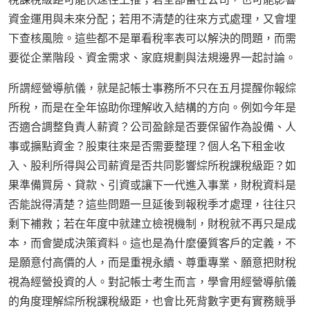
資金運用與未來分配；若用不清楚的往來方式處理，又會埋
下查核風險。這些都不是單看稅率表可以解決的問題，而需
要從企業階段、資金需求、家庭規劃與法規邊界一起討論。
所謂經營導航儀，就是記帳士事務所不只在五月提醒你報綜
所稅，而是在全年協助你理解收入結構的方向。例如今年是
否適合調整負責人薪資？公司盈餘是否要保留作為設備、人
事或擴點資金？股東往來是否需要整理？個人名下租金收
入、股利所得與公司薪資是否共同影響綜所稅課稅級距？如
果準備買房、貸款、引資或讓下一代進入事業，財稅資料是
否能說得清楚？這些問題一旦延後到報稅季才處理，往往只
剩下補救；若在年度中就建立檢視機制，財稅就不再只是成
本，而會變成決策資料。這也是為什麼優質客戶的定義，不
是願意付高價的人，而是重視永續、尊重專業、願意把財稅
視為經營投資的人。對記帳士考生而言，學會用經營導航儀
的角度理解綜所稅課稅級距，也會比死背數字更有實務競爭