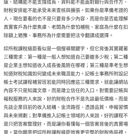
遠、結構能不能支撐成長、資料能不能面對銀行與合作方、
財稅安排能不能承受未來查核與擴張。如果你是準備考證的
人，現在要看的也不是只要背多少內容，而是你是否能理解
真實客戶為什麼焦慮、老闆為什麼怕補稅、家庭為什麼在扣
除額上猶豫、事務所為什麼需要把法令翻譯成選擇。
綜所稅課稅級距看似是一個搜尋關鍵字，但它背後其實藏著
三種需求：第一種是一般人想知道自己要繳多少稅；第二種
是企業主想知道收入成長後風險在哪裡；第三種是準考生想
知道財稅知識如何變成未來職涯能力。記帳士事務所附設記
帳士考試課程補習班若能同時回應這三種需求，就能讓網站
內容不只是知識文章，而是建立信任的入口。對需要記帳與
報稅服務的人來說，好的財稅合作不是先談最低價格，而是
先談企業目前的收入結構、金流路徑、憑證品質、申報習慣
與未來規劃；對準備進入記帳士領域的人來說，好的課程不
是只把答案整理好，而是讓你看懂每一個答案背後的真實場
景。當你願意把綜所稅課稅級距放進更完整的財稅佈局裡，