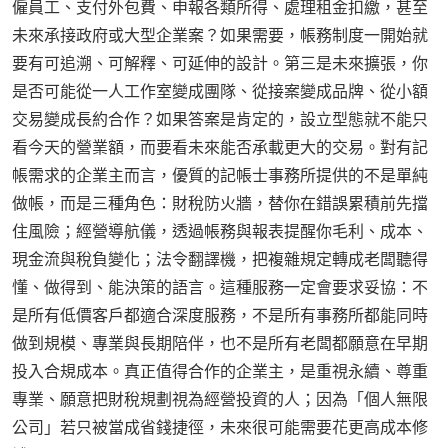
僱員工、支付外包費、申報各類所得、處理租金扣繳，甚至
未來承接政府或大型企業案？如果需要，帳務制度一開始就
要有可追溯、可解釋、可延伸的設計。第三是未來擴張，你
是否可能從一人工作室變成團隊、從接案變成品牌、從小額
交易變成長約合作？如果答案是肯定的，設立型態就不能只
看今天的營業額，而要看未來能否承載更大的交易。對有記
帳需求的企業主而言，優質的記帳士事務所提供的不是單純
做帳，而是三種角色：財稅防火牆，替你在錯誤累積前先擋
住風險；經營導航儀，透過帳務與報表提醒你毛利、成本、
現金流與稅負變化；法令翻譯機，把複雜規定轉成老闆聽得
懂、做得到、能決策的語言。這種服務一定會要求妥協：不
是所有低價客戶都適合深度服務，不是所有事務所都能同時
做到規模、專業與長期陪伴，也不是所有老闆都願意在早期
投入合規成本。真正值得合作的企業主，是重視永續、尊重
專業、願意把財稅規劃視為經營投資的人；因為「個人無限
公司」若只被當成省錢捷徑，未來很可能需要花更高成本修