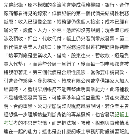
完整紀錄，原本模糊的金流就會變成稅務機關、銀行、合作
廠商都看得見的線索。低價記帳的第一個代價是結構性稅務
斷層：收入已經像企業，帳務卻仍像個人接案；成本已經有
辦公室、設備、人力、外包，憑證卻沒有規劃；現金流已經
涉及預收、押金、代收代付，帳上仍只看到零散發票。第二
個代價是專業人力缺口：便宜服務通常很難花時間陪你判斷
「這筆到底是營業收入、借款、股東往來、暫收款，還是負
責人代墊」，而這些分類一旦錯了，後面每一期申報都會被
錯誤帶著走。第三個代價是合規性風險：當你要申請貸款、
引進合作夥伴、參與標案、轉成有限公司或準備讓家人加入
經營時，才發現早期帳務不能完整說明營業能力。此時補救
不是補幾張發票而已，可能牽涉年度損益重編、資產來源說
明、合約重簽、公司型態調整與稅務風險說明。若企業主曾
經想進一步理解這些判斷背後的專業邏輯，也會發現
記帳士
考試
考的不只是記憶，而是把法規、帳務、稅務與實務情境
連在一起的能力；這也是為什麼記帳士事務所附設補習班能