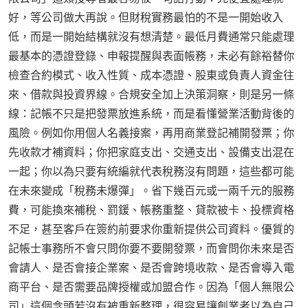
好，等公司做大再說。但財稅實務最怕的不是一開始收入
低，而是一開始結構就沒有想清楚。最低月費通常只能處理
最基本的憑證登錄、申報提醒與表面帳務，未必有餘裕替你
檢查合約模式、收入性質、成本憑證、股東或負責人資金往
來、借款與投資界線。合規安全加上決策洞察，則是另一條
線：記帳不只是把發票放進系統，而是看懂營業活動背後的
風險。例如你用個人名義接案，再用商業登記補開發票；你
先收款才補資料；你把家庭支出、交通支出、設備支出混在
一起；你以為只要有統編就代表稅務沒有問題，這些都可能
在未來變成「稅務未爆彈」。省下幾百元或一兩千元的服務
費，可能換來補稅、罰鍰、帳務重整、貸款被卡、投標資格
不足，甚至客戶在簽約前要求你重新提供公司資料。優質的
記帳士事務所不會只問你要不要開發票，而會問你未來是否
會請人、是否會接企業案、是否會跨境收款、是否會導入電
商平台、是否需要品牌授權或加盟合作。因為「個人無限公
司」這個念頭若沒有被重新整理，很容易讓創業者以為自己