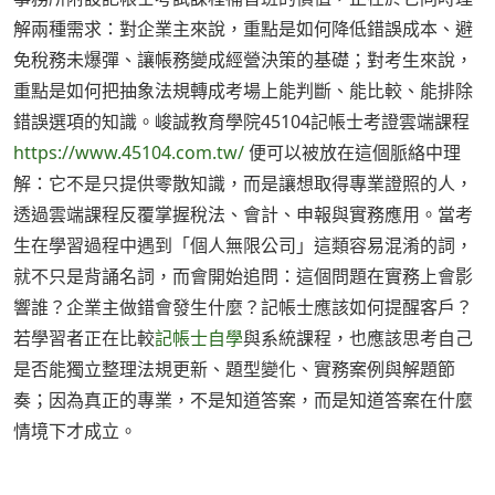
解兩種需求：對企業主來說，重點是如何降低錯誤成本、避
免稅務未爆彈、讓帳務變成經營決策的基礎；對考生來說，
重點是如何把抽象法規轉成考場上能判斷、能比較、能排除
錯誤選項的知識。峻誠教育學院45104記帳士考證雲端課程
https://www.45104.com.tw/
便可以被放在這個脈絡中理
解：它不是只提供零散知識，而是讓想取得專業證照的人，
透過雲端課程反覆掌握稅法、會計、申報與實務應用。當考
生在學習過程中遇到「個人無限公司」這類容易混淆的詞，
就不只是背誦名詞，而會開始追問：這個問題在實務上會影
響誰？企業主做錯會發生什麼？記帳士應該如何提醒客戶？
若學習者正在比較
記帳士自學
與系統課程，也應該思考自己
是否能獨立整理法規更新、題型變化、實務案例與解題節
奏；因為真正的專業，不是知道答案，而是知道答案在什麼
情境下才成立。