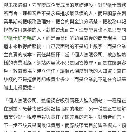
與未來路線，它就變成企業成長的基礎建設。對記帳士事務
所而言，理想客戶不是永遠追求最低價的人，而是願意在創
業早期就把帳務整理好、把合約與金流分清楚、把稅務申報
視為信用累積的人。對補習班而言，理想學員也不是只想問
記帳士好考嗎
的人，而是願意理解題目背後的商業現場，知
道未來取得證照後，自己要面對的不是紙上數字，而是企業
主真實的成本、責任與選擇。當「個人無限公司」被放進這
樣的專業脈絡，網站內容就不只是回答搜尋，而是在篩選客
戶、教育市場、建立信任，讓願意深度對話的人知道：真正
該談的不是這個月記帳費少多少，而是企業能不能在合規基
礎上走得更遠。
「個人無限公司」這個詞會吸引兩種人進入網站：一種是正
在創業、急著找登記與記帳協助的老闆；另一種是正在理解
商業登記、稅務申報與責任型態差異的考生。對前者而言，
下一步不該只是問最低費用，而應該帶著目前營業模式、預