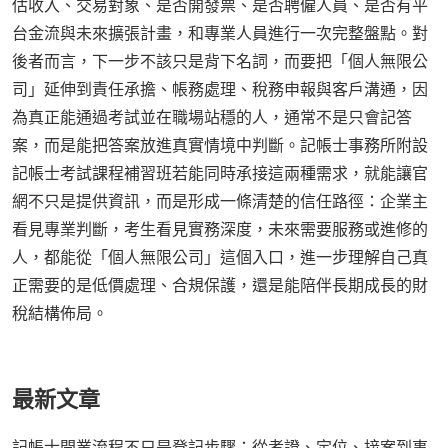
估收入、交易對象、是否開發票、是否聘僱人員、是否有平
台金流與未來擴張計畫，和專業人員進行一次完整盤點。對
後者而言，下一步不該只是背下名詞，而要把「個人無限公
司」延伸到責任承擔、帳務處理、稅務申報與客戶溝通，因
為真正能通過考試並在職場站穩的人，通常不是只會記答
案，而是能把答案放進真實情境中判斷。記帳士事務所附設
記帳士考試課程補習班若能同時承接這兩種需求，就能讓官
網不只是提供資訊，而是形成一條清楚的信任路徑：企業主
看見專業判斷，考生看見實務深度，未來需要服務或進修的
人，都能從「個人無限公司」這個入口，進一步理解自己真
正需要的是低價處理、合規保護，還是能陪伴長期成長的財
稅結構佈局。
最新文章
記帳士開業流程不只是登記步驟：從考證、定位、接案到事