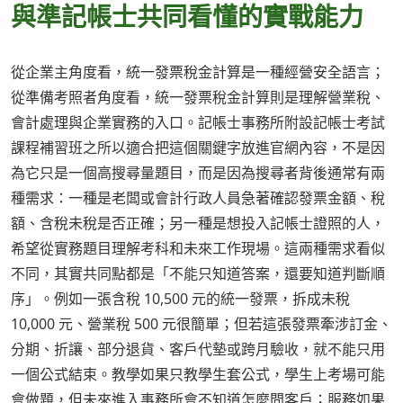
與準記帳士共同看懂的實戰能力
從企業主角度看，統一發票稅金計算是一種經營安全語言；
從準備考照者角度看，統一發票稅金計算則是理解營業稅、
會計處理與企業實務的入口。記帳士事務所附設記帳士考試
課程補習班之所以適合把這個關鍵字放進官網內容，不是因
為它只是一個高搜尋量題目，而是因為搜尋者背後通常有兩
種需求：一種是老闆或會計行政人員急著確認發票金額、稅
額、含稅未稅是否正確；另一種是想投入記帳士證照的人，
希望從實務題目理解考科和未來工作現場。這兩種需求看似
不同，其實共同點都是「不能只知道答案，還要知道判斷順
序」。例如一張含稅 10,500 元的統一發票，拆成未稅
10,000 元、營業稅 500 元很簡單；但若這張發票牽涉訂金、
分期、折讓、部分退貨、客戶代墊或跨月驗收，就不能只用
一個公式結束。教學如果只教學生套公式，學生上考場可能
會做題，但未來進入事務所會不知道怎麼問客戶；服務如果