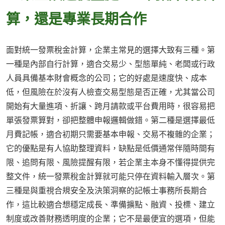
算，還是專業長期合作
面對統一發票稅金計算，企業主常見的選擇大致有三種。第
一種是內部自行計算，適合交易少、型態單純、老闆或行政
人員具備基本財會概念的公司；它的好處是速度快、成本
低，但風險在於沒有人檢查交易型態是否正確，尤其當公司
開始有大量進項、折讓、跨月請款或平台費用時，很容易把
單張發票算對，卻把整體申報邏輯做錯。第二種是選擇最低
月費記帳，適合初期只需要基本申報、交易不複雜的企業；
它的優點是有人協助整理資料，缺點是低價通常伴隨時間有
限、追問有限、風險提醒有限，若企業主本身不懂得提供完
整文件，統一發票稅金計算就可能只停在資料輸入層次。第
三種是與重視合規安全及決策洞察的記帳士事務所長期合
作，這比較適合想穩定成長、準備擴點、融資、投標、建立
制度或改善財務透明度的企業；它不是最便宜的選項，但能