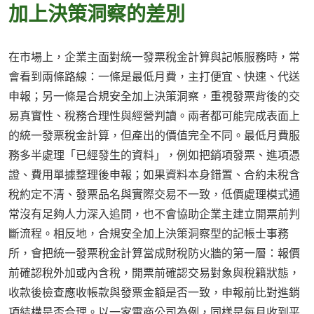
加上決策洞察的差別
在市場上，企業主面對統一發票稅金計算與記帳服務時，常
會看到兩條路線：一條是最低月費，主打便宜、快速、代送
申報；另一條是合規安全加上決策洞察，重視發票背後的交
易真實性、稅務合理性與經營判讀。兩者都可能完成表面上
的統一發票稅金計算，但產出的價值完全不同。最低月費服
務多半處理「已經發生的資料」，例如把銷項發票、進項憑
證、費用單據整理後申報；如果資料本身錯置、合約未稅含
稅約定不清、發票品名與實際交易不一致，低價處理模式通
常沒有足夠人力深入追問，也不會協助企業主建立開票前判
斷流程。相反地，合規安全加上決策洞察型的記帳士事務
所，會把統一發票稅金計算當成財稅防火牆的第一層：報價
前確認稅外加或內含稅，開票前確認交易對象與稅籍狀態，
收款後檢查應收帳款與發票金額是否一致，申報前比對進銷
項結構是否合理。以一家電商公司為例，同樣是每月收到平