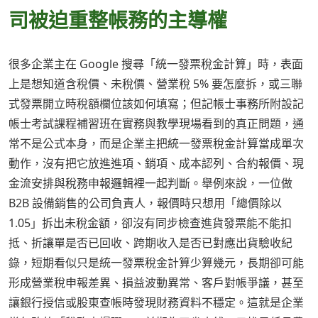
司被迫重整帳務的主導權
很多企業主在 Google 搜尋「統一發票稅金計算」時，表面
上是想知道含稅價、未稅價、營業稅 5% 要怎麼拆，或三聯
式發票開立時稅額欄位該如何填寫；但記帳士事務所附設記
帳士考試課程補習班在實務與教學現場看到的真正問題，通
常不是公式本身，而是企業主把統一發票稅金計算當成單次
動作，沒有把它放進進項、銷項、成本認列、合約報價、現
金流安排與稅務申報邏輯裡一起判斷。舉例來說，一位做
B2B 設備銷售的公司負責人，報價時只想用「總價除以
1.05」拆出未稅金額，卻沒有同步檢查進貨發票能不能扣
抵、折讓單是否已回收、跨期收入是否已對應出貨驗收紀
錄，短期看似只是統一發票稅金計算少算幾元，長期卻可能
形成營業稅申報差異、損益波動異常、客戶對帳爭議，甚至
讓銀行授信或股東查帳時發現財務資料不穩定。這就是企業