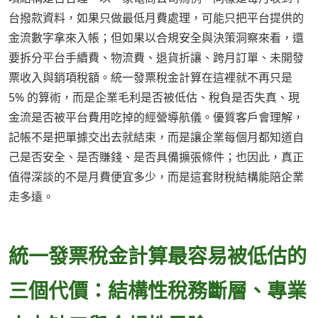
台撥款資料，如果只做最低月費處理，可能只把平台提供的
金流數字拿來入帳；但如果以合規安全與決策洞察來看，還
要拆分平台手續費、物流費、退貨折讓、跨月訂單、未開發
票收入與銷項稅額。統一發票稅金計算在這裡就不再只是
5% 的算術，而是企業毛利是否被低估、稅負是否失真、現
金流是否被平台費用吃掉的經營導航儀。優質客戶會理解，
記帳不是把單據交出去就結束，而是讓企業每個月都知道自
己是否安全、是否賺錢、是否具備擴張條件；也因此，真正
值得深談的不是月費便宜多少，而是這套財稅結構能陪企業
走多遠。
統一發票稅金計算最容易被低估的
三個代價：結構性稅務斷層、專業