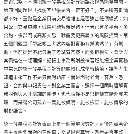
是否完整，不能把統一發票稅金計算錯誤都視為簡單重開。
第四個問題是「找便宜記帳是否一定不好？」不是所有低價
都不好，重點是企業目前交易複雜度是否適合低價模式；如
果公司交易單純，低價可能暫時足夠，但若已有多平台、多
合約、多部門或高額交易，就需要更高層次的風險控管。第
五個問題是「學記帳士考試內容對實務有幫助嗎？」有幫
助，但前提是不能只為了考試背答案，而要把稅法、會計與
案例連在一起理解。記帳士事務所附設補習班能把企業實務
中常見的統一發票稅金計算問題轉化成學習情境，讓準考生
知道未來工作不是只面對題庫，而是面對老闆、客戶、憑
證、合約與申報責任。對企業主而言，選擇一個同時理解實
務服務與人才培訓的團隊，也代表你不是只把帳交給外部處
理，而是替公司建立一套能被說明、能被檢查、能被傳承的
財稅語言。
統一發票稅金計算表面上是一個簡單搜尋詞，背後卻藏著企
業主最需要面對的三件事：交易是否真實、憑證是否完整、