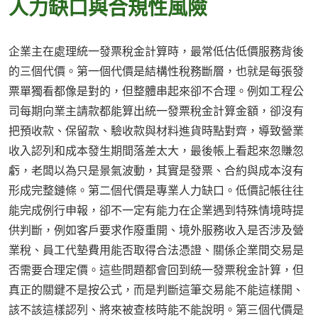
人力缺口與合規性風險
企業主在處理統一發票稅金計算時，最常低估低價服務背後
的三個代價。第一個代價是結構性稅務斷層，也就是每張發
票單獨看都像是對的，但整體串起來卻不合理。例如工程公
司每期向業主請款都能算出統一發票稅金計算金額，卻沒有
把預收款、保留款、驗收款與材料進貨時點對齊，導致營業
收入認列和成本發生期間落差太大，最後帳上看起來忽賺忽
虧，老闆以為只是景氣波動，其實是發票、合約與成本沒有
形成完整鏈條。第二個代價是專業人力缺口。低價記帳往往
能完成例行申報，卻不一定有能力在企業遇到特殊情境時提
供判斷，例如客戶要求作廢重開、境外服務收入是否涉及營
業稅、員工代墊費用能否取得合法憑證、關係企業間交易是
否需要合理定價。這些問題都會回到統一發票稅金計算，但
真正的關鍵不是按公式，而是判斷這筆交易能不能這樣開、
該不該這樣認列、將來被查核時能不能說明。第三個代價是