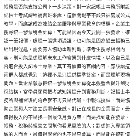
帳務是否能支撐公司下一步決策。對一家記帳士事務所附設
記帳士考試課程補習班來說，這個關鍵字不該只被寫成公式
教學，而應該成為連結企業服務與專業教育的橋樑。企業主
搜尋統一發票稅金計算，可能是因為今天要開一張發票、確
認一筆報價、處理一張進項憑證，也可能是因為過去帳務已
經出現混亂，需要有人協助重新判斷；準考生搜尋相關內
容，則可能是想理解未來工作會遇到什麼情境，以及自己是
否適合投入記帳士專業。真正有價值的官網內容，應該讓這
兩群人都感覺到：這裡不是只提供標準答案，而是理解現場
問題。當企業願意把統一發票稅金計算從單張發票提升到財
稅結構，當學員願意把考試知識提升到實務判斷，記帳士事
務所與補習班的角色就不再只是代辦、申報或授課，而是協
助企業與人才建立長期安全感。對正在成長的企業而言，最
值得投入的不是找一個最低月費方案，而是找到能在發票、
帳務、稅務與經營之間幫你看見風險的人；對想進入專業領
域的人而言，最值得學習的也不是只會算，而是能在複雜情