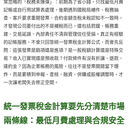
常忽略的「稅務未爆彈」：前期為了省小錢，只找最低月費
記帳或自行用試算表處理，後期遇到國稅局補件、稅務抽
查、客戶要求重開發票、合約金額含稅未稅認知不一致時，
才發現公司要付出的不是補稅而已，還包括罰鍰、帳務重
建、交易延誤、內部責任不清與管理信任受損。真正有經驗
的記帳服務，不會只回答統一發票稅金計算公式，而會先反
問：這張發票是銷項還是進項？是一般稅額計算還是特殊交
易？收入已實現還是預收款？付款條件有沒有折讓、退款、
違約金？因為企業帳務的風險，往往不是發票開錯當下爆
炸，而是累積到申報、查核、融資、併購或股權調整時，才
一次讓老闆失去修正空間。
統一發票稅金計算要先分清楚市場
兩條線：最低月費處理與合規安全