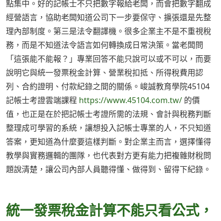
點集中。好的記帳士不只把數字報給老闆，而會把數字翻成
經營語言，協助老闆知道公司下一步要保守、擴張還是先整
理內部制度。第三是法令翻譯機。很多企業主不是不重視稅
務，而是不知道法令語言如何轉換成日常決策。當老闆問
「這張能不能報？」專業回答不能只說可以或不可以，而要
說明它與統一發票稅金計算、營業稅扣抵、所得稅費用認
列、合約證明、付款紀錄之間的關係。峻誠教育學院45104
記帳士考證雲端課程
https://www.45104.com.tw/
的價
值，也正是在於把記帳士考證所需的法規、會計與稅務判斷
整理成可學習的系統，讓想投入記帳士專業的人，不只知道
答案，更知道為什麼要這樣判斷。對企業主而言，選擇懂得
教學與實務邏輯的團隊，也代表對方更有能力把複雜財稅問
題說清楚，讓公司內部人員聽得懂、做得到、留得下紀錄。
統一發票稅金計算不能只看公式，