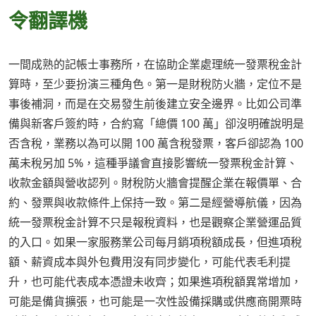
令翻譯機
一間成熟的記帳士事務所，在協助企業處理統一發票稅金計
算時，至少要扮演三種角色。第一是財稅防火牆，定位不是
事後補洞，而是在交易發生前後建立安全邊界。比如公司準
備與新客戶簽約時，合約寫「總價 100 萬」卻沒明確說明是
否含稅，業務以為可以開 100 萬含稅發票，客戶卻認為 100
萬未稅另加 5%，這種爭議會直接影響統一發票稅金計算、
收款金額與營收認列。財稅防火牆會提醒企業在報價單、合
約、發票與收款條件上保持一致。第二是經營導航儀，因為
統一發票稅金計算不只是報稅資料，也是觀察企業營運品質
的入口。如果一家服務業公司每月銷項稅額成長，但進項稅
額、薪資成本與外包費用沒有同步變化，可能代表毛利提
升，也可能代表成本憑證未收齊；如果進項稅額異常增加，
可能是備貨擴張，也可能是一次性設備採購或供應商開票時