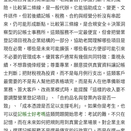
險。比較第二條線，是一般代辦。它能協助成立、變更、文
件送件，但若後續記帳、稅務、合約與經營分析沒有串起
來，仍可能形成斷點。比較第三條線，是合規安全＋決策洞
察型的記帳士事務所。這類服務不一定最便宜，但會把營業
登記項目視為企業結構的一部分，協助老闆理解哪些項目是
現在必需，哪些是未來可能擴張，哪些看似方便卻可能引來
不必要的管理成本。優質客戶通常有幾個共同特徵：重視永
續，不想靠僥倖經營；尊重專業，願意提供真實資料讓記帳
士判斷；把財稅視為投資，而不是每月例行支出。這類客戶
最需要的不是有人幫他把表格填完，而是有人在他準備新增
業務、簽大客戶、改商業模式時，能提醒「這樣的收入要不
要調整營業登記項目」、「合約品名與發票內容是否一
致」、「成本憑證是否足以支撐毛利」。如果你是考生，也
可以從
記帳士好考嗎
這類問題開始思考：考試的難，不只在
記憶，而在未來如何把規則用到真實企業場景。對企業主來
說，選擇記帳服務不是選最便宜的行政窗口，而是在選一套