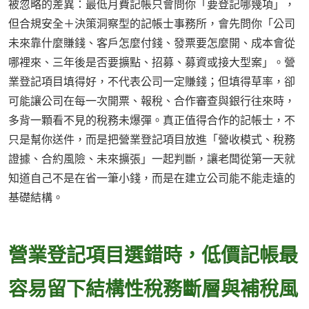
被忽略的差異：最低月費記帳只會問你「要登記哪幾項」，
但合規安全＋決策洞察型的記帳士事務所，會先問你「公司
未來靠什麼賺錢、客戶怎麼付錢、發票要怎麼開、成本會從
哪裡來、三年後是否要擴點、招募、募資或接大型案」。營
業登記項目填得好，不代表公司一定賺錢；但填得草率，卻
可能讓公司在每一次開票、報稅、合作審查與銀行往來時，
多背一顆看不見的稅務未爆彈。真正值得合作的記帳士，不
只是幫你送件，而是把營業登記項目放進「營收模式、稅務
證據、合約風險、未來擴張」一起判斷，讓老闆從第一天就
知道自己不是在省一筆小錢，而是在建立公司能不能走遠的
基礎結構。
營業登記項目選錯時，低價記帳最
容易留下結構性稅務斷層與補稅風