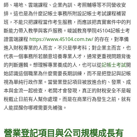
師、場地、雲端課程、企業內訓、考照輔導等不同營收安
排。這也是為什麼記帳士事務所附設記帳士考試課程補習
班，不能只把課程當作考生服務，而應該把真實案件中的判
斷能力帶入教學與客戶服務。峻誠教育學院45104記帳士考
證雲端課程
https://www.45104.com.tw/
的存在，對準備
進入財稅專業的人而言，不只是學考科；對企業主而言，也
代表一個事務所若願意培養專業人才，通常更重視問題背後
的判斷邏輯。想理解專業養成的人，也可以從
記帳士考試
開
始認識這個職業為什麼需要長期訓練，而不是把登記與記帳
視為單純行政作業。當營業登記項目被放進合約、發票、成
本與金流一起檢查，老闆才會發現，真正的財稅安全不是報
稅截止日前有人幫你處理，而是在商業行為發生之前，就有
人能提醒你哪裡需要先補強。
營業登記項目與公司規模成長有