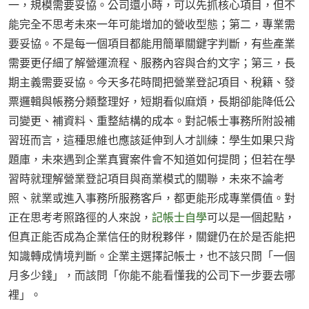
一，規模需要妥協。公司還小時，可以先抓核心項目，但不
能完全不思考未來一年可能增加的營收型態；第二，專業需
要妥協。不是每一個項目都能用簡單關鍵字判斷，有些產業
需要更仔細了解營運流程、服務內容與合約文字；第三，長
期主義需要妥協。今天多花時間把營業登記項目、稅籍、發
票邏輯與帳務分類整理好，短期看似麻煩，長期卻能降低公
司變更、補資料、重整結構的成本。對記帳士事務所附設補
習班而言，這種思維也應該延伸到人才訓練：學生如果只背
題庫，未來遇到企業真實案件會不知道如何提問；但若在學
習時就理解營業登記項目與商業模式的關聯，未來不論考
照、就業或進入事務所服務客戶，都更能形成專業價值。對
正在思考考照路徑的人來說，
記帳士自學
可以是一個起點，
但真正能否成為企業信任的財稅夥伴，關鍵仍在於是否能把
知識轉成情境判斷。企業主選擇記帳士，也不該只問「一個
月多少錢」，而該問「你能不能看懂我的公司下一步要去哪
裡」。