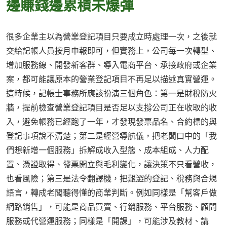
邊賺錢邊累積未爆彈
很多企業主以為營業登記項目只要成立時處理一次，之後就
交給記帳人員按月申報即可，但實務上，公司每一次轉型、
增加服務線、開發新客群、導入電商平台、承接政府或企業
案，都可能讓原本的營業登記項目不再足以描述真實營運。
這時候，記帳士事務所應該扮演三個角色：第一是財稅防火
牆，提前檢查營業登記項目是否足以支撐公司正在收取的收
入，避免帳務已經跑了一年，才發現發票品名、合約標的與
登記事項說不清楚；第二是經營導航儀，把老闆口中的「我
們想新增一個服務」拆解成收入型態、成本組成、人力配
置、憑證取得、發票開立與毛利變化，讓決策不只看營收，
也看風險；第三是法令翻譯機，把艱澀的登記、稅務與合規
語言，轉成老闆聽得懂的商業判斷。例如同樣是「幫客戶做
網路銷售」，可能是商品買賣、行銷服務、平台服務、顧問
服務或代營運服務；同樣是「開課」，可能涉及教材、講