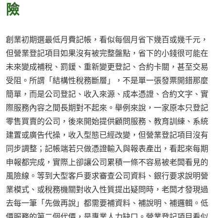
險
創業初期選最低月費記帳，看似每個月省下幾百或幾千元，
但營業登記項目如果沒有被完整盤點，省下的小錢很可能在
未來變成補稅、罰鍰、重新變更登記、合約卡關，甚至交易
受阻。所謂「結構性稅務斷層」，不是單一張發票開錯那麼
簡單，而是公司登記、收入來源、成本憑證、合約文字、實
際服務內容之間長期對不起來。舉例來說，一家原本只登記
零售買賣的公司，後來開始提供顧問服務、教育訓練、系統
建置或廣告代操，收入型態已經改變，但營業登記項目沒有
同步調整；記帳端若只做憑證輸入與報表產出，看起來每期
申報都完成，實際上卻讓公司累積一條不容易被老闆看見的
風險線。等到大型客戶要求審查公司資料、銀行要求說明營
業模式、或稅務機關對收入性質提出疑問時，老闆才發現過
去每一筆「先做再說」都需要補資料、補說明、補邏輯。低
價服務的第二個代價，是專業人力缺口。營業登記項目看似