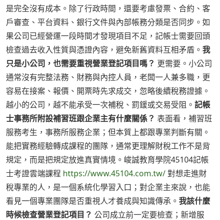
是完全沒有成本。除了行政時間，還要考慮發票、合約、客
戶審查、平台資料、銀行文件與內部帳務分類是否同步。如
果公司已經營運一段時間才發現項目不足，記帳士需要回頭
檢查過去收入性質與憑證內容，避免新舊資料互相矛盾。
我
只是小公司，也需要重視營業登記項目嗎？
更需要。小公司
通常沒有完整法務、財務與內控人員，老闆一人兼多職，更
容易在接案、報價、開票時先求成交，忽略後續稅務證據。
越小的公司，越不能承受一次補稅、罰鍰或交易受阻。
記帳
士事務所附設補習班跟企業主有什麼關係？
表面看，補習班
服務考生，事務所服務企業；但本質上都跟專業判斷有關。
能把實務經驗轉成課程的團隊，通常更理解財稅工作不是背
規定，而是把規定放進真實情境。峻誠教育學院45104記帳
士考證雲端課程
https://www.45104.com.tw/
對想走進財
稅專業的人，是一個系統化學習入口；對企業主來說，也能
看見一個專業團隊是否重視人才養成與知識傳承。
我該什麼
時候檢查營業登記項目？
公司成立前一定要檢查；新增服