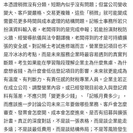
本憑證稍微沒有分類，短期內似乎沒有問題；但當公司營收
變大、客戶變嚴格、交易更複雜，這些「稍微」就可能變成
需要花更多時間與成本處理的結構問題。記帳士事務所若只
扮演資料輸入者，老闆得到的是完成申報；若能扮演財稅防
火牆、經營導航儀與法令翻譯機，老闆得到的才是可持續擴
張的安全感。對記帳士考試進修端而言，營業登記項目也不
是冷冰冰的考點，而是未來服務企業時最容易遇到的真實判
斷題。考生如果能在學習階段理解企業主為什麼焦慮、為什
麼想省錢、為什麼會低估登記項目的影響，未來就更能成為
有溫度、有判斷力、有責任感的財稅專業人員。企業主若正
在成立公司、調整營業內容，或已經發現目前收入與登記資
料有落差，不應只問「變更多少錢」、「記帳月費多少」，
而應該進一步討論公司未來三年要做哪些業務、客戶會怎麼
審查、發票會怎麼開、成本會怎麼進來、是否有招募與擴張
計畫。真正的深度對話，不是談一張表格，而是談企業能走
多遠；不是談最低費用，而是談結構佈局；不是等風險發生