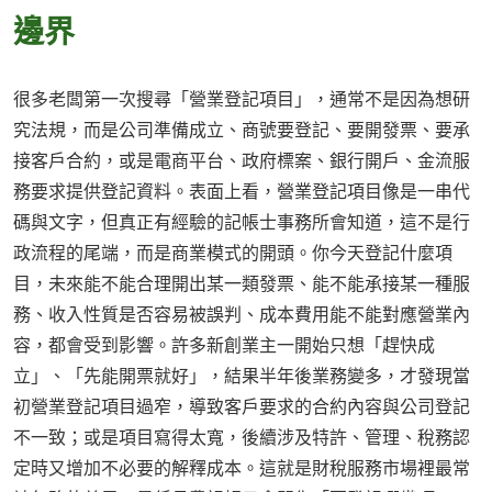
邊界
很多老闆第一次搜尋「營業登記項目」，通常不是因為想研
究法規，而是公司準備成立、商號要登記、要開發票、要承
接客戶合約，或是電商平台、政府標案、銀行開戶、金流服
務要求提供登記資料。表面上看，營業登記項目像是一串代
碼與文字，但真正有經驗的記帳士事務所會知道，這不是行
政流程的尾端，而是商業模式的開頭。你今天登記什麼項
目，未來能不能合理開出某一類發票、能不能承接某一種服
務、收入性質是否容易被誤判、成本費用能不能對應營業內
容，都會受到影響。許多新創業主一開始只想「趕快成
立」、「先能開票就好」，結果半年後業務變多，才發現當
初營業登記項目過窄，導致客戶要求的合約內容與公司登記
不一致；或是項目寫得太寬，後續涉及特許、管理、稅務認
定時又增加不必要的解釋成本。這就是財稅服務市場裡最常