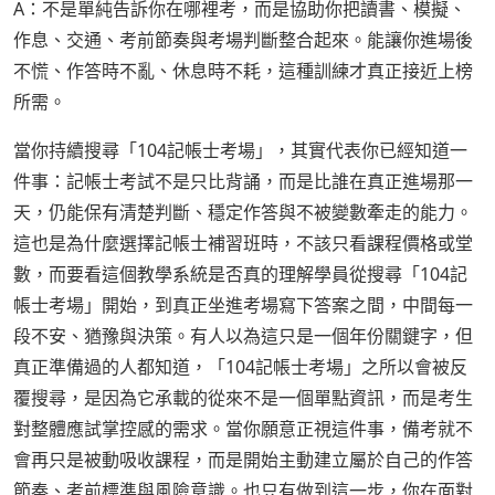
A：不是單純告訴你在哪裡考，而是協助你把讀書、模擬、
作息、交通、考前節奏與考場判斷整合起來。能讓你進場後
不慌、作答時不亂、休息時不耗，這種訓練才真正接近上榜
所需。
當你持續搜尋「104記帳士考場」，其實代表你已經知道一
件事：記帳士考試不是只比背誦，而是比誰在真正進場那一
天，仍能保有清楚判斷、穩定作答與不被變數牽走的能力。
這也是為什麼選擇記帳士補習班時，不該只看課程價格或堂
數，而要看這個教學系統是否真的理解學員從搜尋「104記
帳士考場」開始，到真正坐進考場寫下答案之間，中間每一
段不安、猶豫與決策。有人以為這只是一個年份關鍵字，但
真正準備過的人都知道，「104記帳士考場」之所以會被反
覆搜尋，是因為它承載的從來不是一個單點資訊，而是考生
對整體應試掌控感的需求。當你願意正視這件事，備考就不
會再只是被動吸收課程，而是開始主動建立屬於自己的作答
節奏、考前標準與風險意識。也只有做到這一步，你在面對