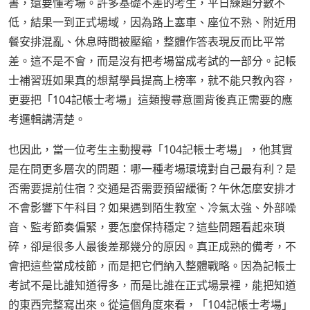
書，還要懂考場。許多基礎不差的考生，平日練題分數不
低，結果一到正式場域，因為路上塞車、座位不熟、附近用
餐安排混亂、休息時間被壓縮，整體作答表現反而比平常
差。這不是不會，而是沒有把考場當成考試的一部分。記帳
士補習班如果真的想幫學員提高上榜率，就不能只教內容，
更要把「104記帳士考場」這類搜尋意圖背後真正需要的應
考邏輯講清楚。
也因此，當一位考生主動搜尋「104記帳士考場」，他其實
是在問更多層次的問題：哪一種考場環境對自己最有利？是
否需要提前住宿？交通是否需要預留緩衝？午休怎麼安排才
不會影響下午科目？如果遇到陌生教室、冷氣太強、外部噪
音、監考節奏偏緊，要怎麼保持穩定？這些問題看起來瑣
碎，卻是很多人最後差那幾分的原因。真正成熟的備考，不
會把這些當成枝節，而是把它們納入整體戰略。因為記帳士
考試不是比誰知道得多，而是比誰在正式場景裡，能把知道
的東西完整寫出來。從這個角度來看，「104記帳士考場」