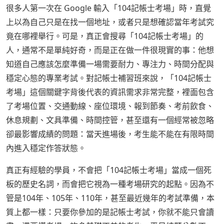
很多人第一次在 Google 輸入「104記帳士考場」時，直覺
上以為自己只是在找一個地址，或者只是想確認當年考試究
竟在哪裡舉行。可是，真正會搜尋「104記帳士考場」的
人，通常不是單純好奇，而是正在做一件很現實的事：他想
知道自己應該怎麼準備一場需要耐力、專注力、時間分配與
穩定心態的專業考試。對記帳士補習班來說，「104記帳士
考場」這個關鍵字背後代表的資訊需求非常完整，裡面包含
了考場位置、交通動線、座位環境、報到節奏、考前飲食、
休息規劃、文具準備、時間控管，甚至還有一個經常被忽略
卻最影響成績的問題：當天進場後，考生能不能在有限時間
內進入穩定作答狀態。
真正有經驗的學員，不會把「104記帳士考場」當成一個死
板的歷史名詞，而會把它視為一種考場研究的起點。因為不
管是104年、105年、110年，甚至最近幾年的考試準備，本
質上都一樣：只要你參加的是記帳士考試，你就不能只會讀