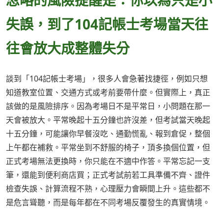
忽略的風險提醒是：你以為只是小
失誤，到了104記帳士考場當天往
往會放大成整體失分
談到「104記帳士考場」，很多人會急著找捷徑，例如只想
知道教室位置、交通方式或考前要帶什麼。但實際上，真正
該做的是風險排序。因為考場日不是平常日，小問題在那一
天會被放大。平常晚起十五分鐘也許沒差，但考試當天晚起
十五分鐘，可能讓你早餐沒吃、通勤慌亂、報到倉促，整個
上午都在補救。平常坐到不舒服的椅子，頂多換個位置，但
正式考場無法更換時，你只能在不適中作答。平常忘記一支
筆，還能到便利商店買；正式考試前若工具準備不齊、證件
檢查失誤、計算流程不熟，心理壓力會瞬間上升。這些都不
是危言聳聽，而是每年都在不同考場反覆發生的真實情境。