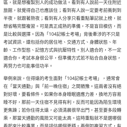
區，就是想複製別人的成功做法。看到有人說前一天住附近
旅館，就覺得自己也應該住；看到有人說一定要考前衝刺到
半夜，就跟著熬夜；看到有人分享只看重點筆記就上榜，就
想省略完整複習。可是真正成熟的準備，不是盲目模仿，而
是比較與選擇。因為「104記帳士考場」背後牽涉的不只是
考試資訊，還包括你的居住地、交通方式、身體狀態、年
齡、工作型態、記憶方式與抗壓特性。別人適合的，不一定
適合你。考試本身很公平，但準備方式若不貼合自身狀態，
再努力也可能事倍功半。
舉例來說，住得遠的考生面對「104記帳士考場」，通常會
在「當天通勤」與「前一晚住宿」之間猶豫。這兩者沒有絕
對好壞，要看條件。如果你本身睡眠適應力差，換地方容易
睡不好，那前一天住宿不見得有利，反而可能因為陌生環境
更焦躁；若你住得太遠，必須清晨很早出門，甚至要多段轉
乘，那當天通勤的風險又可能太高。這時重點就不是選哪個
看起來比較專業，而是評估哪個更穩。再例如複習方式，有