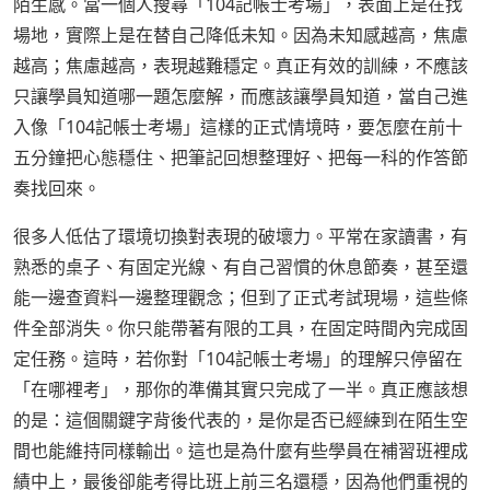
陌生感。當一個人搜尋「104記帳士考場」，表面上是在找
場地，實際上是在替自己降低未知。因為未知感越高，焦慮
越高；焦慮越高，表現越難穩定。真正有效的訓練，不應該
只讓學員知道哪一題怎麼解，而應該讓學員知道，當自己進
入像「104記帳士考場」這樣的正式情境時，要怎麼在前十
五分鐘把心態穩住、把筆記回想整理好、把每一科的作答節
奏找回來。
很多人低估了環境切換對表現的破壞力。平常在家讀書，有
熟悉的桌子、有固定光線、有自己習慣的休息節奏，甚至還
能一邊查資料一邊整理觀念；但到了正式考試現場，這些條
件全部消失。你只能帶著有限的工具，在固定時間內完成固
定任務。這時，若你對「104記帳士考場」的理解只停留在
「在哪裡考」，那你的準備其實只完成了一半。真正應該想
的是：這個關鍵字背後代表的，是你是否已經練到在陌生空
間也能維持同樣輸出。這也是為什麼有些學員在補習班裡成
績中上，最後卻能考得比班上前三名還穩，因為他們重視的