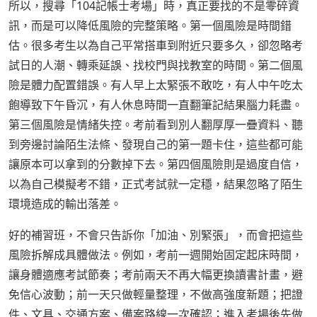
所以，搜尋「104記帳士考場」時，真正要找的不是零碎資
訊，而是可以降低風險的完整策略。第一個風險是時間錯
估。很多考生以為自己平常搭車到附近只要多久，卻忽略考
試日的人潮、轉乘延誤、找校門與找教室的時間。第二個風
險是體力配置錯誤。有人早上太緊張不敢吃，有人中午吃太
飽導致下午昏沉，有人休息時間一直翻筆記結果腦力耗盡。
第三個風險是情緒失控。考前看到別人翻厚厚一疊資料、聽
到旁邊討論陌生法條、發現自己的第一題卡住，這些都可能
讓原本可以拿到的分數掉下去。第四個風險則是過度自信，
以為自己模擬考不錯，正式考試就一定穩，結果忽略了陌生
環境造成的輸出落差。
好的補習班，不會只告訴你「加油、別緊張」，而會把這些
風險拆解成具體做法。例如，考前一週開始固定起床時間，
讓身體適應考試節奏；考前兩天不再大幅更換讀書計畫，避
免信心波動；前一天只做輕量整理，不做高強度新題；把證
件、文具、交通方案、備案路線一次確認；進入考場後先做