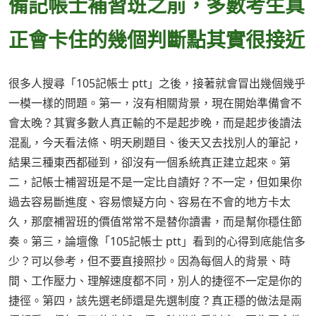
備記帳士補習班之前，多數考生真
正會卡住的幾個判斷點其實很接近
很多人搜尋「105記帳士 ptt」之後，接著就會冒出幾個幾乎
一模一樣的問題。第一，沒有相關背景，現在開始準備會不
會太晚？其實多數人真正輸的不是起步晚，而是起步後讀法
混亂，今天看法條、明天刷題目、後天又去找別人的筆記，
結果三種東西都碰到，卻沒有一個系統真正建立起來。第
二，記帳士補習班是不是一定比自讀好？不一定，但如果你
過去容易斷進度、容易懷疑方向、容易在不會的地方卡太
久，那麼補習班的價值常常不是替你讀書，而是幫你穩住節
奏。第三，論壇像「105記帳士 ptt」看到的心得到底能信多
少？可以參考，但不要直接照抄。因為每個人的背景、時
間、工作壓力、理解速度都不同，別人的捷徑不一定是你的
捷徑。第四，該先選老師還是先選制度？真正穩的做法是兩