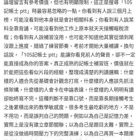
論壇留言有參考價值，但也有明顯限制，這正是搜尋「105
記帳士 ptt」時最容易忽略的一點。你看到有人說三個月上
榜，可能沒看到他本身就是會計相關科系；你看到有人說某
科全靠背誦，可能沒看到他工作上原本就天天接觸報稅流
程；你看到有人說補習沒用，也可能不知道他其實從頭到尾
沒跟上進度、錯過了練習節奏、考前才開始大量補課。換句
話說，「105記帳士 ptt」能讓你看見前人的聲音，卻不一定
能直接成為你的答案。真正成熟的記帳士補習班，價值就在
於能把這些看似片段的經驗，整理成清楚的判讀邏輯：什麼
樣的人適合先從基礎會計觀念打底，什麼樣的人應該先抓法
條架構，什麼樣的人會卡在申論表達，什麼樣的人明明有讀
卻始終寫不完。這種判斷不是靠口號，而是靠長期接觸考生
之後累積出來的教學敏感度。很多考生最吃虧的地方，不是
不用功，而是誤判自己的問題。例如以為自己是記憶力差，
實際上是沒有建立章節關聯；以為自己是題目太難，實際上
是從沒做過時間壓力下的完整演練；以為自己再買一本題庫