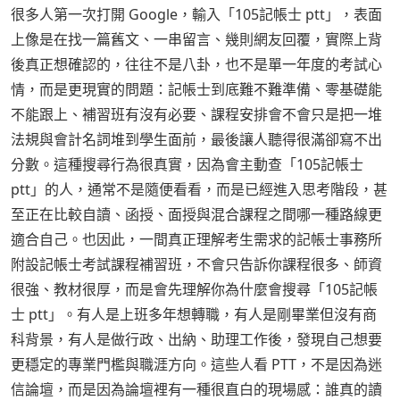
很多人第一次打開 Google，輸入「105記帳士 ptt」，表面
上像是在找一篇舊文、一串留言、幾則網友回覆，實際上背
後真正想確認的，往往不是八卦，也不是單一年度的考試心
情，而是更現實的問題：記帳士到底難不難準備、零基礎能
不能跟上、補習班有沒有必要、課程安排會不會只是把一堆
法規與會計名詞堆到學生面前，最後讓人聽得很滿卻寫不出
分數。這種搜尋行為很真實，因為會主動查「105記帳士
ptt」的人，通常不是隨便看看，而是已經進入思考階段，甚
至正在比較自讀、函授、面授與混合課程之間哪一種路線更
適合自己。也因此，一間真正理解考生需求的記帳士事務所
附設記帳士考試課程補習班，不會只告訴你課程很多、師資
很強、教材很厚，而是會先理解你為什麼會搜尋「105記帳
士 ptt」。有人是上班多年想轉職，有人是剛畢業但沒有商
科背景，有人是做行政、出納、助理工作後，發現自己想要
更穩定的專業門檻與職涯方向。這些人看 PTT，不是因為迷
信論壇，而是因為論壇裡有一種很直白的現場感：誰真的讀