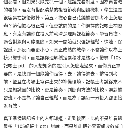
個都看，但如果只能先抓一個，建議先看制度。因為再會教
的老師，若沒有搭配清楚的複習節奏與回饋機制，學生還是
很容易在課後散掉。第五，擔心自己花錢補習卻考不上怎麼
辦？這個擔心很正常，但更該問的是：你選擇的記帳士補習
班，有沒有讓你在投入前就清楚理解課程節奏、學習負擔、
適合對象與可能風險。如果一開始就只強調輕鬆、快速、保
證感，那反而要更小心。真正成熟的教學，不會讓你以為上
榜只靠衝刺，而是讓你理解穩定累積才是核心。搜尋「105
記帳士 ptt」的人想知道的是別人怎麼走過來，而你真正需
要的，是找到一個能讓你走得下去、讀得進去、撐得到考
前，並且在考場上寫得出來的準備環境。記帳士考試從來不
只是知識量的比較，更是節奏、判斷與方法的比較。選對補
習班，不是為了讓自己輕鬆，而是為了讓每一分投入都更接
近有效。
真正準備過記帳士的人都知道，走到後面，比的不是誰看過
最多「105記帳士 ptt」討論，而是誰能把外界資訊收斂成自