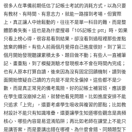
很多人在準備前期低估了記帳士考試的消耗方式，以為只要
有教材、有時間、有意志力，就能一路撐到考場，但實際
上，真正讓人中途鬆動的，往往不是單一科目的難，而是整
體節奏失衡。這也是為什麼搜尋「105記帳士 ptt」時，如果
只看上榜心得，很容易看到結果，卻沒看到過程裡那些差點
放棄的轉折。有些人前兩個月覺得自己進度很好，到了第三
個月開始發現聽課累積太多、題目做不動；有些人一直補筆
記、畫重點，到了模擬測驗才發現根本不會在時間內完成；
也有人原本打算自讀，後來因為沒有固定回饋機制，讀到後
面開始懷疑自己讀的方向是不是完全偏掉。這些都不是少
數，而是真正常見的備考風險。好的記帳士補習班，應該要
在學生還沒崩掉之前，就替他看見問題。比如進度安排不能
只追求「上完」，還要考慮學生吸收與複習的節點；比如教
材設計不能只有知識堆疊，還要讓學生知道哪些觀念是高頻
核心、哪些內容是易混淆陷阱；再比如老師在課堂上不能只
是講答案，而是要講出錯在哪裡、為什麼會錯、同類題型下