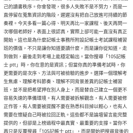
己的讀書秩序。你會發現，很多人失敗不是不努力，而是一
直停留在蒐集資訊的階段，遲遲沒有把自己放進可持續的節
奏裡。今天多看一篇心得、明天再比一家課程、後天再問一
次哪個老師好，表面上很認真，實際上卻可能一直沒有真正
開始。這也是為什麼記帳士事務所附設記帳士考試課程補習
班的價值，不只是讓你知道要讀什麼，而是讓你從知道，走
到做到，最後走到考場上能穩定輸出。當你搜尋「105記帳
士 ptt」時，你在意的是資訊；但當你真的準備考試時，你
更需要的是次序、方法與可被檢驗的進步。選擇一個理解考
生焦慮、理解考科節奏、理解不同背景差異的記帳士補習
班，並不是把希望押在別人身上，而是替自己建立一個更不
容易失速的準備環境。有人需要被拆解觀念，有人需要被修
正作答，有人需要被提醒不要在熟悉科目掉以輕心，也有人
需要在懷疑自己時被拉回正軌。這些都不是論壇留言能完整
提供的，但卻是上榜過程中最真實、最重要的支撐。當你不
再只是反覆搜尋「105記帳士 ptt」，而是開始把搜尋背後的