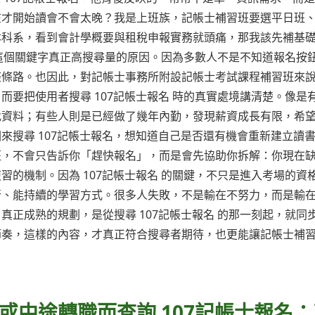
在才開始讀會不會太晚？我是上班族，記帳士補習班要選平日班
本科系，看到會計學概要與租稅申報實務就頭痛，那我該先補基
 這個關鍵字真正高搜尋量的原因。因為多數人不是不知道報名按
整條路。也因此，對記帳士事務所附設記帳士考試課程補習班來
要把使用者搜尋 107記帳士報名 時的真實處境講清楚。像是
找資料；有些人則是已經做了幾年內勤，發現薪資成長有限，希
來搜尋 107記帳士報名，想知道自己是否還有機會重新建立讀
班，不會只告訴你「趕快報名」，而是會先協助你拆解：你現在
的機制。因為 107記帳士報名 的關鍵，不只是進入考場的資
行、能持續的學習方式。很多人失敗，不是輸在不努力，而是輸
正成熟的規劃，是從搜尋 107記帳士報名 的那一刻起，就同
節奏，這樣的內容，才真正符合搜尋者期待，也更能讓記帳士補
或中途轉職而查詢 107記帳士報名：