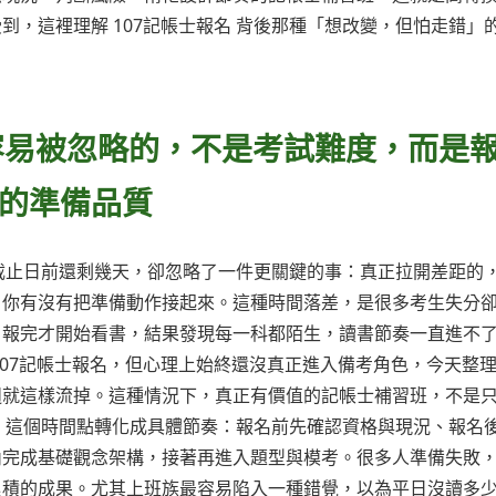
，這裡理解 107記帳士報名 背後那種「想改變，但怕走錯」
最容易被忽略的，不是考試難度，而是
的準備品質
名截止日前還剩幾天，卻忽略了一件更關鍵的事：真正拉開差距的
，你有沒有把準備動作接起來。這種時間落差，是很多考生失分
，報完才開始看書，結果發現每一科都陌生，讀書節奏一直進不
107記帳士報名，但心理上始終還沒真正進入備考角色，今天整
週就這樣流掉。這種情況下，真正有價值的記帳士補習班，不是
名 這個時間點轉化成具體節奏：報名前先確認資格與現況、報名
內完成基礎觀念架構，接著再進入題型與模考。很多人準備失敗
累積的成果。尤其上班族最容易陷入一種錯覺，以為平日沒讀多