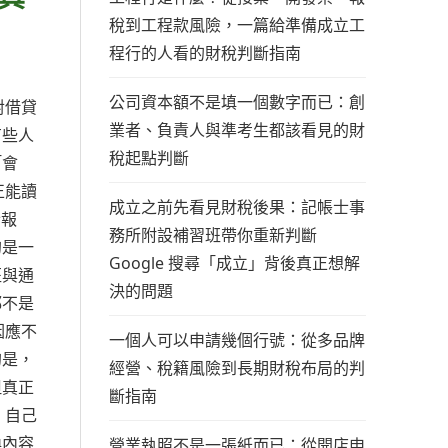
稅到工程款風險，一篇給準備成立工
程行的人看的財稅判斷指南
公司資本額不是填一個數字而已：創
對借貸
業者、負責人與準考生都該看見的財
有些人
稅起點判斷
「會
正能讀
成立之前先看見財稅後果：記帳士事
士報
務所附設補習班帶你重新判斷
的是一
Google 搜尋「成立」背後真正想解
班與通
決的問題
都不是
因應不
一個人可以申請幾個行號：從多品牌
的是，
經營、稅籍風險到長期財稅布局的判
但真正
斷指南
，自己
換內容
營業執照不是一張紙而已：從開店申