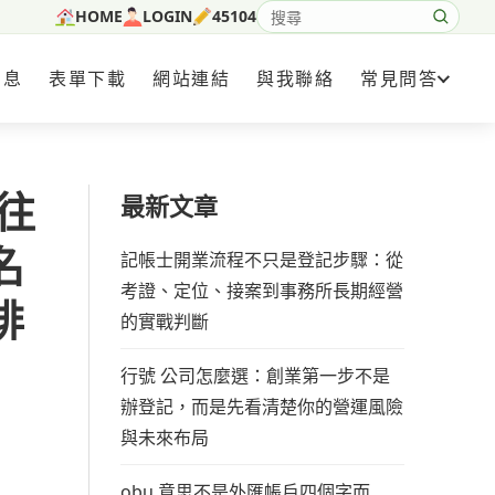
HOME
LOGIN
45104
搜尋網站內容
消息
表單下載
網站連結
與我聯絡
常見問答
往
最新文章
名
記帳士開業流程不只是登記步驟：從
考證、定位、接案到事務所長期經營
排
的實戰判斷
行號 公司怎麼選：創業第一步不是
辦登記，而是先看清楚你的營運風險
與未來布局
obu 意思不是外匯帳戶四個字而