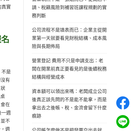
的真實
請、稅籍風險到補習班課程規劃的實
務判斷
公司流程不是填表而已：企業主從開
報名
業第一天就要看見財稅結構、成本風
險與長期佈局
營業登記 費用不只是申請支出：老
闆在開業前真正要看見的是後續稅務
，不是
結構與經營成本
卻沒有
了狀
資本額可以領出來嗎：老闆成立公司
理桌
後真正該先問的不是能不能拿，而是
只會在
拿出去之後帳、稅、金流會留下什麼
後一週
痕跡
，並不
少，週
公司帳怎麼做不是把發票交出去就