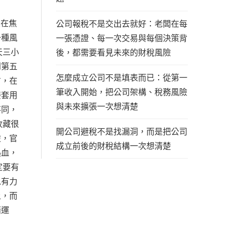
人在焦
公司報稅不是交出去就好：老闆在每
一種風
一張憑證、每一次交易與每個決策背
天三小
後，都需要看見未來的財稅風險
到第五
怎麼成立公司不是填表而已：從第一
方，在
筆收入開始，把公司架構、稅務風險
接套用
與未來擴張一次想清楚
不同，
收藏很
開公司避稅不是找漏洞，而是把公司
險，官
成立前後的財稅結構一次想清楚
熱血，
定要有
以有力
上，而
賭運