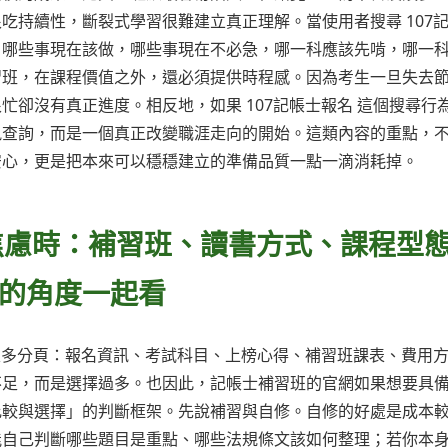
吃持續性，斷裂式學習很難建立真正理解。當使用者搜尋 107
：哪些事現在該做，哪些事現在不必急，哪一科應該先啃，哪一
習班，在課程價值之外，還必須提供時程感。因為考生一旦失去
卻沒有真正進度。相反地，如果 107記帳士報名 這個搜尋行
訊查詢，而是一個真正改變職涯走向的開始。這類內容的重點，
安心，更是把本來可以穩穩建立的準備品質一點一滴消耗掉。
擇焦慮時：補習班、讀書方式、課程型
的角度一起看
開很多分頁：報名資訊、考試科目、上榜心得、補習班課表、費用
不足，而是選擇過多。也因此，記帳士補習班的官網如果想要具
比較與選擇」的判斷框架。先說補習與自修。自修的好處是成本
能自己判斷哪些題目是重點、哪些法規條文該如何整理；若你本