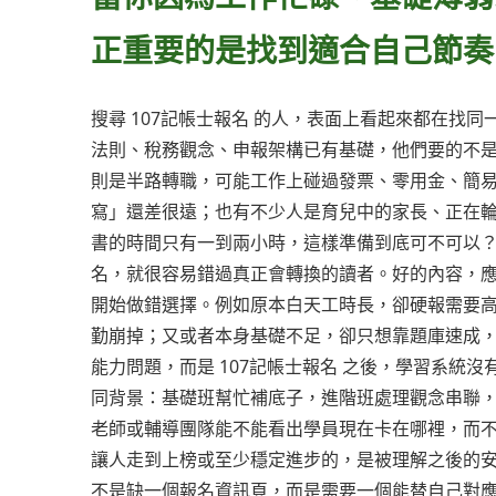
正重要的是找到適合自己節奏
搜尋 107記帳士報名 的人，表面上看起來都在找
法則、稅務觀念、申報架構已有基礎，他們要的不
則是半路轉職，可能工作上碰過發票、零用金、簡
寫」還差很遠；也有不少人是育兒中的家長、正在輪班
書的時間只有一到兩小時，這樣準備到底可不可以？
名，就很容易錯過真正會轉換的讀者。好的內容，
開始做錯選擇。例如原本白天工時長，卻硬報需要
勤崩掉；又或者本身基礎不足，卻只想靠題庫速成
能力問題，而是 107記帳士報名 之後，學習系統
同背景：基礎班幫忙補底子，進階班處理觀念串聯
老師或輔導團隊能不能看出學員現在卡在哪裡，而
讓人走到上榜或至少穩定進步的，是被理解之後的安排
不是缺一個報名資訊頁，而是需要一個能替自己對