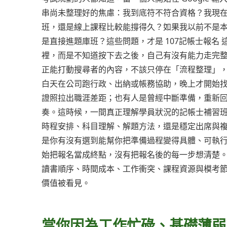
串尚未整理好的焦慮：我到底符不符合資格？我現
班，還是線上課程比較能撐得久？如果我以前不是
是直接進題庫班？這些問題，才是 107記帳士報名
裡，而是不知道按下去之後，自己有沒有能力走完
正能打動搜尋者的內容，不該只停在「流程整理」，而
白天在公司跑行政、出納或帳務協助，晚上才開始
證照拉出職涯差距；也有人是曾經中斷準備，重新回
奏。這時候，一間真正理解學員狀況的記帳士補習
時程安排、科目理解、解題方法，還是穩定出席與複習
是你有沒有選到能幫你把準備過程變得具體、可執
始把報名當成終點，沒有把報名後的每一步想清楚。真
讀書順序、時間成本、工作衝突、課程資源與模考
價值被看見。
當你因為工作忙碌、基礎薄弱