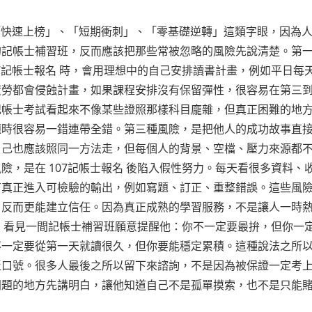
到「快速上榜」、「短期衝刺」、「零基礎逆轉」這類字眼，因為
的記帳士補習班，反而應該把那些常被忽略的風險先說清楚。第
7記帳士報名 時，會用理想中的自己安排讀書計畫，例如平日每
疲勞都會侵蝕計畫，如果課程安排沒有保留彈性，很容易在第三
記帳士考試看起來不像某些證照那樣科目龐雜，但真正困難的地
題時很容易一錯連帶全錯。第三種風險，是把他人的成功故事直
自己也應該照同一方法走，但每個人的背景、空檔、壓力來源都
，是在 107記帳士報名 後陷入假性努力。每天看很多資料、
有真正進入可檢驗的輸出，例如寫題、訂正、重整錯誤。這些風
，反而更能建立信任。因為真正成熟的學習服務，不是讓人一時
時，看見一間記帳士補習班願意提醒他：你不一定要最拚，但你一
不一定要從第一天就讀很久，但你要能穩定累積。這種說法之所
泛口號。很多人最後之所以留下來諮詢，不是因為被保證一定考
問題的地方先講明白，讓他知道自己不是孤單摸索，也不是只能