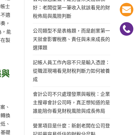
記帳士
好：老闆從第一筆收入就該看見的財
科不適
稅佈局與風險判斷
節奏，
公司類型不是表格題，而是創業第一
為，能
天就會影響稅務、責任與未來成長的
不在製
選擇題
記帳人員工作內容不只是輸入憑證：
從職涯現場看見財稅判斷力如何被養
態與
成
會計公司不只處理發票與報稅：企業
主搜尋會計公司時，真正想知道的是
方案、
誰能陪你看見財稅風險與成長佈局
備轉換
較低、
營業項目是什麼：新創老闆在公司登
身基礎
記前最容易低估的財稅分岔點