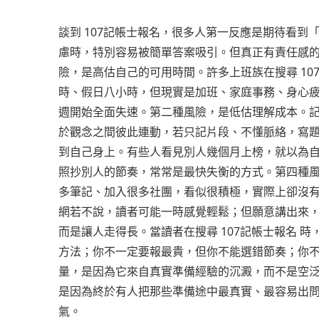
談到 107記帳士報名，很多人第一反應是期待看
慮時，特別容易被簡單答案吸引。但真正有責任感
險，是高估自己的可用時間。許多上班族在搜尋 10
時、假日八小時，但現實是加班、家庭事務、身心
週開始全面失速。第二種風險，是低估理解成本。
於觀念之間彼此連動，若只記片段、不懂脈絡，寫
到自己身上。有些人看見別人幾個月上榜，就以為
照抄別人的節奏，常常是最快失衡的方式。第四種風險
多筆記、加入很多社團，看似很積極，實際上卻沒
網若不說，讀者可能一時感覺輕鬆；但願意講出來
而是讓人走得長。當讀者在搜尋 107記帳士報名 
方法；你不一定要報最貴，但你不能選錯節奏；你
量，是因為它來自真實準備經驗的沉澱，而不是空
是因為終於有人把那些準備途中最真實、最容易出
氣。