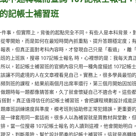
的記帳士補習班
同一件事，但實際上，背後的起點完全不同。有些人是本科背景，
是從零開始，而是如何在最短時間內抓重點、提升答題穩定度；
易報表，但真正面對考科內容時，才發現自己只是「看過」，離
的上班族，搜尋 107記帳士報名 時，心裡想的是：我每天真
所以，若記帳士補習班的官網內容只用一種角度描述 107記帳
應該讓不同處境的人在文章裡看見自己。實務上，很多學員最怕
高頻到班的課程，結果前兩個月出席率還行，第三個月開始因加
，做題時每一題都像猜答案，久了就會懷疑自己不適合考。這些
沒有搭對。真正值得信任的記帳士補習班，會把課程規劃設計成能
，題庫班訓練速度與準度，模考班則協助修正常犯錯誤。更重要
不是一律套用同一套話術。很多人以為補習就是買教材與堂數，
。當一位搜尋 107記帳士報名 的人讀到這裡，他會開始明白
應現況、判斷風險、幫忙設計節奏的記帳士補習班。這就是高轉