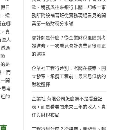
款、稅務與往來銀行卡關：記帳士事
、假日
務所附設補習班從實務現場看見的開
礎，還
業第一道財稅分水嶺
鈕在哪
說，真
會計師是什麼？從企業財稅風險到考
有些人
證進修，一次看見會計專業背後真正
望透過
的選擇
書節
缺的是
企業社工程行差別：老闆在接案、開
格，而
立發票、承攬工程前，最容易低估的
在一開
財稅選擇
步思考
習班的
企業社 有限公司怎麼選不是看登記
表，而是看老闆未來三年的收入、責
任與財稅布局
真
工程行是什麼？從接案、開發票、報