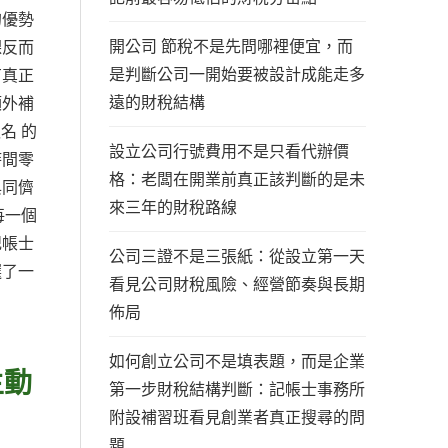
的優勢
開公司 節稅不是先問哪裡便宜，而
課反而
是判斷公司一開始要被設計成能走多
有真正
遠的財稅結構
額外補
名 的
設立公司行號費用不是只看代辦價
時間零
格：老闆在開業前真正該判斷的是未
與同儕
來三年的財稅路線
每一個
記帳士
公司三證不是三張紙：從設立第一天
選了一
看見公司財稅風險、經營節奏與長期
佈局
如何創立公司不是填表題，而是企業
主動
第一步財稅結構判斷：記帳士事務所
附設補習班看見創業者真正搜尋的問
題