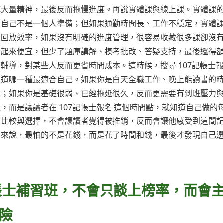
掉大量精神，最後反而拖慢進度。再說實體課與線上課。實體課
到自己不是一個人準備；但如果通勤時間長、工作不穩定，實體
與回放效率，如果沒有明確的進度管理，很容易收藏很多課卻沒
看起來便宜，但少了題庫講解、模考批改、答疑支持，最後還得
導，對某些人反而更省時間成本。這時候，搜尋 107記帳士報
知道哪一種最適合自己。如果你是白天全職工作、晚上能讀書的
態；如果你是基礎很弱、已經拖延很久，反而更需要有到班壓力
而是讓讀者在 107記帳士報名 這個時間點，就知道自己做的
的比較與選擇，不會讓讀者覺得被推銷，反而會讓他感受到這間
者來說，最怕的不是花錢，而是花了時間和錢，最後才發現自己
記帳士補習班，不會只談上榜率，而會
險