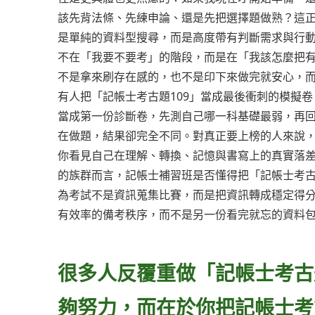
該先背法條、先練申論、還是先把選擇題做熟？這正
是單純的資料型搜尋，而是高度帶有判斷需求與行動
不在「我要不要考」的階段，而是在「我該怎麼把
不是拿來刷存在感的，也不是印下來做完就安心，
有人把「記帳士考古題109」當成最後衝刺的模擬卷
當成第一份診斷卷，先測自己哪一科基礎最弱，再
在做題，結果卻完全不同。對真正要上榜的人來說，
你看見自己在理解、轉換、記憶與書寫上的真實落
的族群而言，記帳士補習班是否懂得把「記帳士考古
為考試不是資訊蒐集比賽，而是把資訊轉成穩定得分
有效率的備考秩序，而不是另一份看完就忘的資料
很多人反覆重做「記帳士考古
夠努力，而在於你把記帳士考