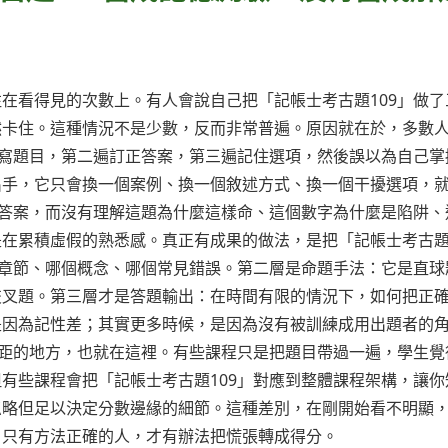
在看得見的次數上。有人會說自己把「記帳士考古題109」做了
然卡住。這種情況不是少數，反而非常普遍。原因就在於，多數
遍寫題目，第二遍訂正答案，第三遍記住選項，然後誤以為自己掌
出手，它只會換一個案例、換一個敘述方式、換一個干擾選項，
的答案，而沒有理解這題為什麼這樣命、這個數字為什麼是陷阱、
是在累積虛假的熟悉感。真正有成果的做法，是把「記帳士考古
個章節、哪個概念、哪個常見錯誤。第二層是命題手法：它是直球
交叉題。第三層才是答題輸出：在時間有限的情況下，如何把正
是因為記性差；其實更多時候，是因為沒有被訓練成用出題者的
差距的地方，也就在這裡。有些課程只是把題目帶過一遍，學生覺
有些課程會把「記帳士考古題109」對應到整體課程架構，讓你
忽略但足以決定分數邊緣的細節。這種差別，在剛開始看不明顯
，只有方法正確的人，才有辦法把慌張轉成得分。