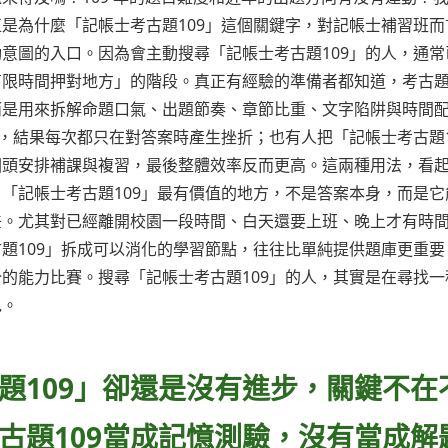
是為什麼「記帳士考古題109」這個關鍵字，對記帳士補習班而
意圖的入口。因為會主動搜尋「記帳士考古題109」的人，通常
有限時間押對地方」的階段。真正有經驗的準備者都知道，考古
而是用來拆解命題口氣、出題節奏、章節比重、文字陷阱與時間
，結果每次都只在對答案時產生挫折；也有人把「記帳士考古題1
回頭安排補課與複習，最後整體效率反而更高。這兩種用法，看
「記帳士考古題109」最有價值的地方，不是答案本身，而是它
差。尤其對已經離開校園一段時間、白天還要上班、晚上才有時
題109」拆成可以消化的學習節點，往往比單純提供題庫更重要
的能力比賽。搜尋「記帳士考古題109」的人，其實是在尋找一
包。
題109」卻還是沒有進步，關鍵不在
古題109當成記憶測驗，沒有當成解