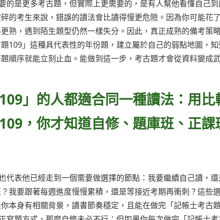
需要的是更多考古題，但實際上更需要的，是有人幫他看懂自己到
破碎的考生來說，錯誤的讀法會比讀得慢更危險。因為你可能花
得更熟，遇到陌生題型仍然一樣失分。因此，真正成熟的備考策
題109」這種具代表性的年份題，建立屬於自己的弱點地圖，知
答題順序就能立刻止血。能做到這一步，考古題才會從資料變成
109」的人都適合同一種讀法：用比
109，你才知道自修、題庫班、正課
往也代表他已經走到一個需要做選擇的節點：我要繼續自己讀，還
班？我要跟著每週進度慢慢累積，還是等接近考期再衝刺？這些
果你本身有相關背景，讀書節奏穩定，且能在做完「記帳士考古
修正寫題方式，那麼自修未必不行；但如果你每次做完「記帳士考