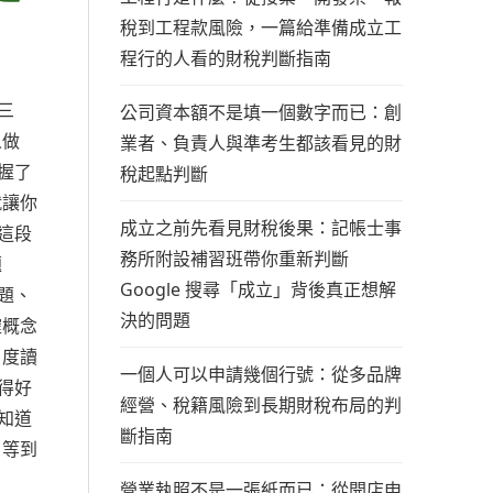
稅到工程款風險，一篇給準備成立工
程行的人看的財稅判斷指南
三
公司資本額不是填一個數字而已：創
人做
業者、負責人與準考生都該看見的財
握了
稅起點判斷
就讓你
成立之前先看見財稅後果：記帳士事
這段
務所附設補習班帶你重新判斷
題
Google 搜尋「成立」背後真正想解
題、
決的問題
確概念
角度讀
一個人可以申請幾個行號：從多品牌
得好
經營、稅籍風險到長期財稅布局的判
知道
斷指南
，等到
營業執照不是一張紙而已：從開店申