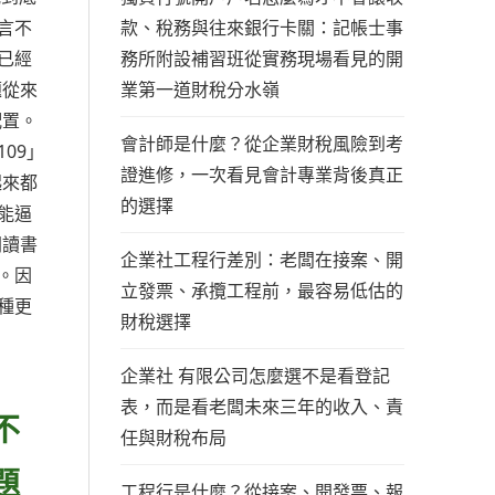
款、稅務與往來銀行卡關：記帳士事
言不
務所附設補習班從實務現場看見的開
已經
業第一道財稅分水嶺
題從來
配置。
會計師是什麼？從企業財稅風險到考
09」
證進修，一次看見會計專業背後真正
起來都
的選擇
能逼
間讀書
企業社工程行差別：老闆在接案、開
。因
立發票、承攬工程前，最容易低估的
種更
財稅選擇
企業社 有限公司怎麼選不是看登記
表，而是看老闆未來三年的收入、責
不
任與財稅布局
題
工程行是什麼？從接案、開發票、報