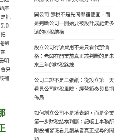
題庫
開公司 節稅不是先問哪裡便宜，而
只是把
是判斷公司一開始要被設計成能走多
看到別
遠的財稅結構
想把
拖到
設立公司行號費用不是只看代辦價
古題
格：老闆在開業前真正該判斷的是未
最明
來三年的財稅路線
不會只
該補
公司三證不是三張紙：從設立第一天
。
看見公司財稅風險、經營節奏與長期
佈局
那
如何創立公司不是填表題，而是企業
第一步財稅結構判斷：記帳士事務所
正
附設補習班看見創業者真正搜尋的問
題