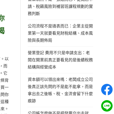
請、稅籍風險到補習班課程規劃的實
務判斷
你
公司流程不是填表而已：企業主從開
揭
業第一天就要看見財稅結構、成本風
險與長期佈局
營業登記 費用不只是申請支出：老
方。以
闆在開業前真正要看見的是後續稅務
，而
結構與經營成本
。它
資本額可以領出來嗎：老闆成立公司
法條背
後真正該先問的不是能不能拿，而是
多買一
拿出去之後帳、稅、金流會留下什麼
追問你
痕跡
。這種
出來。
公司帳怎麼做不是把發票交出去就