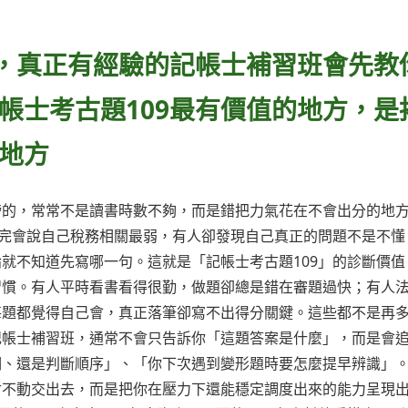
時，真正有經驗的記帳士補習班會先教
帳士考古題109最有價值的地方，是
地方
榜的，常常不是讀書時數不夠，而是錯把力氣花在不會出分的地
做完會說自己稅務相關最弱，有人卻發現自己真正的問題不是不懂
就不知道先寫哪一句。這就是「記帳士考古題109」的診斷價值
習慣。有人平時看書看得很勤，做題卻總是錯在審題過快；有人
每題都覺得自己會，真正落筆卻寫不出得分關鍵。這些都不是再
記帳士補習班，通常不會只告訴你「這題答案是什麼」，而是會
詞、還是判斷順序」、「你下次遇到變形題時要怎麼提早辨識」
封不動交出去，而是把你在壓力下還能穩定調度出來的能力呈現