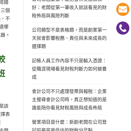
底錯
好：老闆從第一筆收入就該看見的財
了三個
稅佈局與風險判斷
略，不
道哪
公司類型不是表格題，而是創業第一
武器。
天就會影響稅務、責任與未來成長的
選擇題
較
記帳人員工作內容不只是輸入憑證：
從職涯現場看見財稅判斷力如何被養
班
成
會計公司不只處理發票與報稅：企業
主搜尋會計公司時，真正想知道的是
是該
誰能陪你看見財稅風險與成長佈局
選擇表
營業項目是什麼：新創老闆在公司登
題
記前最容易低估的財稅分岔點
古題