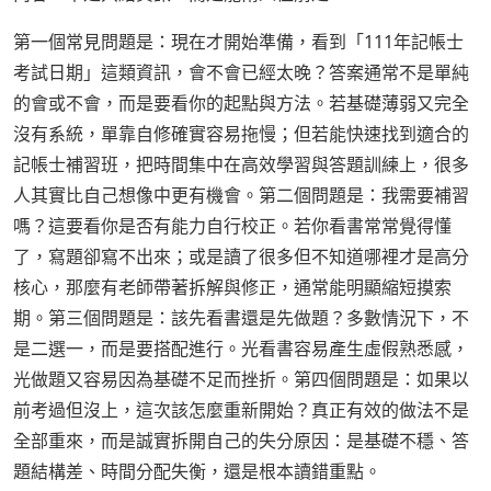
第一個常見問題是：現在才開始準備，看到「111年記帳士
考試日期」這類資訊，會不會已經太晚？答案通常不是單純
的會或不會，而是要看你的起點與方法。若基礎薄弱又完全
沒有系統，單靠自修確實容易拖慢；但若能快速找到適合的
記帳士補習班，把時間集中在高效學習與答題訓練上，很多
人其實比自己想像中更有機會。第二個問題是：我需要補習
嗎？這要看你是否有能力自行校正。若你看書常常覺得懂
了，寫題卻寫不出來；或是讀了很多但不知道哪裡才是高分
核心，那麼有老師帶著拆解與修正，通常能明顯縮短摸索
期。第三個問題是：該先看書還是先做題？多數情況下，不
是二選一，而是要搭配進行。光看書容易產生虛假熟悉感，
光做題又容易因為基礎不足而挫折。第四個問題是：如果以
前考過但沒上，這次該怎麼重新開始？真正有效的做法不是
全部重來，而是誠實拆開自己的失分原因：是基礎不穩、答
題結構差、時間分配失衡，還是根本讀錯重點。