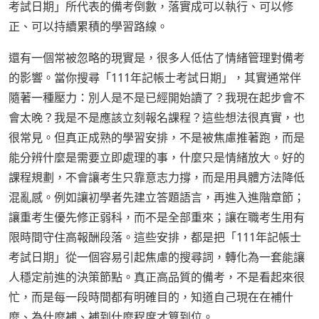
考試日期」所代表的備考倒數，落實成可以執行、可以修
正、可以持續累積的學習路線。
還有一個常被忽略的現實是，很多人低估了情緒管理對備考
的影響。當你搜尋「111年記帳士考試日期」，其實通常伴
隨著一種壓力：別人是不是已經開始讀了？我現在起步會不
會太晚？我是不是應該立刻報名課程？這些想法很真實，也
很常見。但真正成熟的學習安排，不是被焦慮推著跑，而是
能分辨什麼是需要立即處理的事，什麼只是情緒放大。好的
課程規劃，不會讓考生只靠意志力撐，而是用具體方法降低
混亂感。例如讓初學者先建立答題語言，再進入進階章節；
讓重考生優先修正弱科，而不是全部重來；讓在職考生用有
限時間守住高報酬段落。這些安排，都是把「111年記帳士
考試日期」從一個容易引起焦慮的搜尋詞，轉化為一套能讓
人穩定前進的決策節點。真正高品質的備考，不是看起來很
忙，而是每一段時間都有明確目的，知道自己現在在補什
麼、為什麼補、補到什麼程度才算到位。