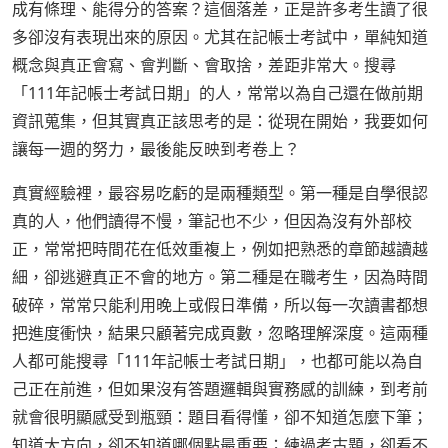
成有條理、能得分的答案？這個落差，正是許多考生讀了很
多卻沒有表現出來的原因。尤其在記帳士考試中，單純知道
概念與真正會寫、會判斷、會取捨，差距非常大。搜尋
「111年記帳士考試日期」的人，常常以為自己還在做前期
資訊蒐集，但其實真正該思考的是：從現在開始，我要如何
讓每一週的努力，最後能反映到考卷上？
真實經驗裡，最容易吃虧的是兩種類型。第一種是自學很認
真的人，他們讀得不慢，筆記也不少，但因為沒有外部校
正，常常把時間花在低效重複上，例如把熟悉的章節越讀越
細，卻逃避真正不會的地方。第二種是在職考生，因為時間
破碎，常常只能利用晚上或假日準備，所以每一次讀書都想
把進度衝快，結果只顧著完成頁數，忽略理解深度。這兩種
人都可能搜尋「111年記帳士考試日期」，也都可能以為自
己正在前進，但如果沒有答題邏輯與實務感的訓練，到考前
就會很明顯感受到瓶頸：題目看得懂，卻不知道怎麼下筆；
知道大方向，卻不知道哪個點最重要；練過考古題，卻看不