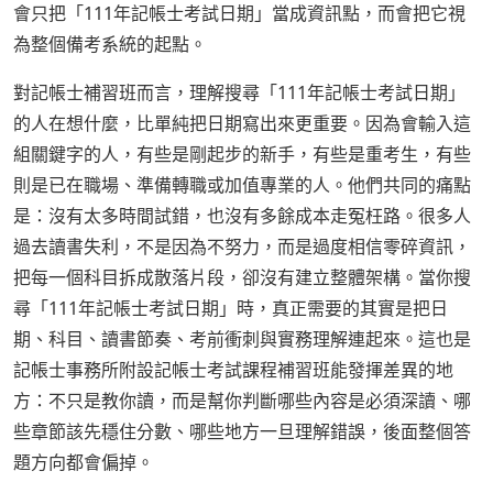
會只把「111年記帳士考試日期」當成資訊點，而會把它視
為整個備考系統的起點。
對記帳士補習班而言，理解搜尋「111年記帳士考試日期」
的人在想什麼，比單純把日期寫出來更重要。因為會輸入這
組關鍵字的人，有些是剛起步的新手，有些是重考生，有些
則是已在職場、準備轉職或加值專業的人。他們共同的痛點
是：沒有太多時間試錯，也沒有多餘成本走冤枉路。很多人
過去讀書失利，不是因為不努力，而是過度相信零碎資訊，
把每一個科目拆成散落片段，卻沒有建立整體架構。當你搜
尋「111年記帳士考試日期」時，真正需要的其實是把日
期、科目、讀書節奏、考前衝刺與實務理解連起來。這也是
記帳士事務所附設記帳士考試課程補習班能發揮差異的地
方：不只是教你讀，而是幫你判斷哪些內容是必須深讀、哪
些章節該先穩住分數、哪些地方一旦理解錯誤，後面整個答
題方向都會偏掉。