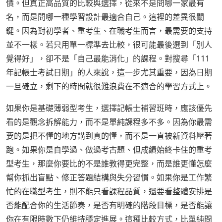
價。但真正高品質的比較與選擇，從來不是問哪一家最有
名，而是問哪一種學習設計最適合自己。這裡的差異很關
鍵。因為對初學者、重考生、在職考生而言，最需要的支持
並不一樣。若只用單一標準去比較，很可能最後選到「別人
覺得好」，卻不是「自己最能消化」的課程。對搜尋「111
年記帳士考試日期」的人來說，這一步尤其重要，因為日期
一旦確立，剩下的時間就很難浪費在不適合的學習方式上。
如果你是基礎薄弱型考生，選擇記帳士補習班時，應該優先
看的是觀念拆解能力，而不是單純課程多不多。因為你最需
要的是把不懂的地方講到真的懂，而不是一直被新資料壓著
跑。如果你是自學過、做過考古題、但成績始終卡住的重考
型考生，那麼你要比的不是誰教得更完整，而是誰更懂怎麼
幫你抓出盲點、修正答題結構與失分習慣。如果你是工作繁
忙的在職型考生，則不能只看課程品質，還要看整體安排是
否能配合你的生活節奏，是否有明確的階段目標，是否能讓
你在有限時數下仍維持穩定進展。這種比較方式，比單純問