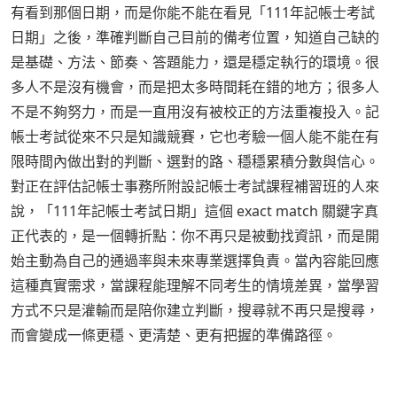
有看到那個日期，而是你能不能在看見「111年記帳士考試
日期」之後，準確判斷自己目前的備考位置，知道自己缺的
是基礎、方法、節奏、答題能力，還是穩定執行的環境。很
多人不是沒有機會，而是把太多時間耗在錯的地方；很多人
不是不夠努力，而是一直用沒有被校正的方法重複投入。記
帳士考試從來不只是知識競賽，它也考驗一個人能不能在有
限時間內做出對的判斷、選對的路、穩穩累積分數與信心。
對正在評估記帳士事務所附設記帳士考試課程補習班的人來
說，「111年記帳士考試日期」這個 exact match 關鍵字真
正代表的，是一個轉折點：你不再只是被動找資訊，而是開
始主動為自己的通過率與未來專業選擇負責。當內容能回應
這種真實需求，當課程能理解不同考生的情境差異，當學習
方式不只是灌輸而是陪你建立判斷，搜尋就不再只是搜尋，
而會變成一條更穩、更清楚、更有把握的準備路徑。