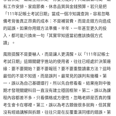
有工作安排、家庭節奏、休息品質與金錢預算。若只是把
「111年記帳士考試日期」當成一個冷知識查詢，容易忽略
備考背後真正昂貴的成本：不是補習費，而是走錯方向造成
的延誤。如果你用錯方法準備，半年、一年甚至更久的投
入，都可能只換來一句「其實早知道當初應該換個方式
讀」。
風險提醒不是要嚇人，而是讓人更清醒。以「111年記帳士
考試日期」這類關鍵字進站的使用者，往往已經處於決策邊
緣：要不要開始？要不要報班？要不要重整讀書方法？這時
最怕的不是不知道，而是誤判。最常見的誤判有幾種。第
一，誤以為自己基礎還行，所以先自修看看，結果拖到中後
期才發現關鍵科目一直沒有建立穩固框架。第二，誤以為課
程內容都差不多，只看價格或方便性，忽略老師是否真的懂
考生會卡在哪裡。第三，誤以為考古題做很多就夠，但其實
沒有經過講解與拆題，往往只是在反覆重演同樣的錯誤。第