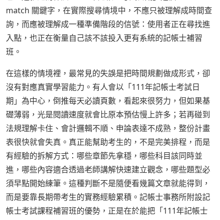
match 關鍵字，在實際搜尋情境中，不應只被理解成時間查
詢，而應被理解成一種準備階段的信號：使用者正在尋找進
入點，也正在衡量自己該不該投入更有系統的記帳士補習
班。
在這樣的情境裡，最常見的失誤是把時間規劃做成形式，卻
沒有對應真實學習能力。有人會以「111年記帳士考試日
期」為中心，倒推每天必讀頁數，看起來很努力，但如果基
礎薄弱，光是閱讀速度就會比原本預估慢上許多；若再碰到
法規理解卡住、會計邏輯不順、申論表達不成熟，整份計畫
表很快就會失真。真正能幫助考生的，不是完美排程，而是
有經驗的拆解方式：哪些章節先拿穩，哪些科目該同時並
進，哪些內容適合透過老師講解快速建立觀念，哪些題型必
須早點開始練筆。這種判斷不是隨便看幾篇文章就能得到，
而是要靠長期帶考生的實務經驗累積。記帳士事務所附設記
帳士考試課程補習班的優勢，正是在於能把「111年記帳士