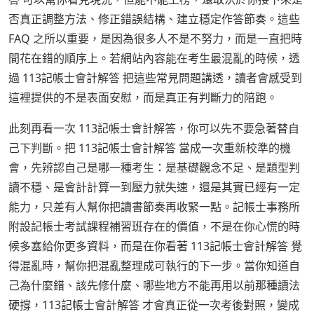
否真正調整方法、修正錯誤結構、建立穩定作答節奏。這些
FAQ 之所以重要，是因為很多人不是不努力，而是一直把時
間花在錯的順序上。若網站內容能在考生最混亂的時候，透
過 113記帳士會計解答 把這些常見問題講透，讀者會感受到
這裡提供的不是表面安慰，而是真正有判斷力的陪跑。
此刻再看一次 113記帳士會計解答，你可以先不要急著替自
己下判斷。把 113記帳士會計解答 當成一次重新校準的機
會，先辨認自己是哪一種考生：是基礎觀念不足、是題型判
讀不穩、是會計計算一到壓力就失速，還是其實已經有一定
能力，只差有人幫你把讀書節奏再收緊一點。記帳士事務所
附設記帳士考試課程補習班存在的價值，不是在你心慌的時
候多塞給你更多資料，而是在你看著 113記帳士會計解答 覺
得混亂時，幫你把混亂整理成可執行的下一步。當你知道自
己為什麼錯、該先修什麼、哪些地方不能再用以前那種讀法
硬撐，113記帳士會計解答 才會真正從一次考後對照，變成