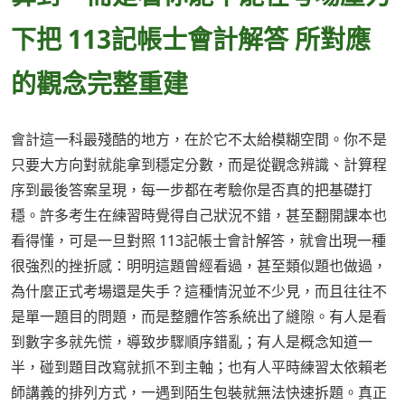
下把 113記帳士會計解答 所對應
的觀念完整重建
會計這一科最殘酷的地方，在於它不太給模糊空間。你不是
只要大方向對就能拿到穩定分數，而是從觀念辨識、計算程
序到最後答案呈現，每一步都在考驗你是否真的把基礎打
穩。許多考生在練習時覺得自己狀況不錯，甚至翻開課本也
看得懂，可是一旦對照 113記帳士會計解答，就會出現一種
很強烈的挫折感：明明這題曾經看過，甚至類似題也做過，
為什麼正式考場還是失手？這種情況並不少見，而且往往不
是單一題目的問題，而是整體作答系統出了縫隙。有人是看
到數字多就先慌，導致步驟順序錯亂；有人是概念知道一
半，碰到題目改寫就抓不到主軸；也有人平時練習太依賴老
師講義的排列方式，一遇到陌生包裝就無法快速拆題。真正