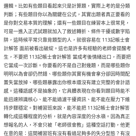
邏輯。比如有些題目看起來只是計算題，實際上考的是分類
判斷；有些題目你以為關鍵在公式，其實出題者真正要看的
是你對交易本質的理解；還有一些題目在練習本上很常見，
可是一進入正式試題就加入了敘述轉折、條件干擾或數字陷
阱，這時候平常只靠背題型的人，就很容易在 113記帳士會
計解答 面前被看出破綻。這也是許多有經驗的老師會提醒考
生，不要把 113記帳士會計解答 當成考後情緒出口，而要把
它當成一次診斷。你要看的不是自己對幾題，而是哪些題你
明明以為會卻仍然錯、哪些題你其實有機會拿分卻因時間配
置失當放掉、哪些題暴露出你根本還沒有建立完整的會計語
感。這種語感不是抽象的，它具體表現在你看到題目時能不
能迅速辨識核心、能不能過濾干擾資訊、能不能在壓力下維
持步驟穩定。對補習班來說，能不能把 113記帳士會計解答
轉化成這種程度的分析，就是內容深度的分水嶺。因為真正
想報名的人，不會只被「老師很會教」這種空話打動，他更
在意的是：這間補習班有沒有看過足夠多的失分型態？有沒