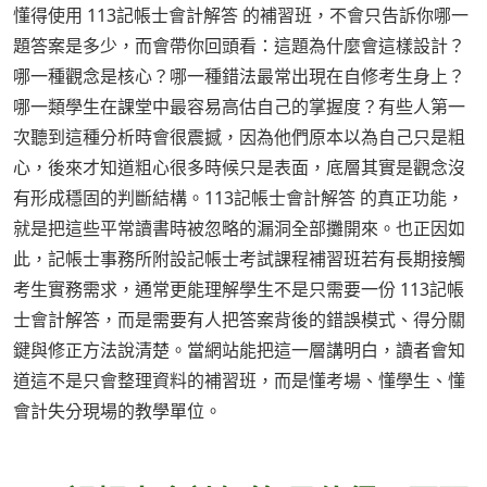
懂得使用 113記帳士會計解答 的補習班，不會只告訴你哪一
題答案是多少，而會帶你回頭看：這題為什麼會這樣設計？
哪一種觀念是核心？哪一種錯法最常出現在自修考生身上？
哪一類學生在課堂中最容易高估自己的掌握度？有些人第一
次聽到這種分析時會很震撼，因為他們原本以為自己只是粗
心，後來才知道粗心很多時候只是表面，底層其實是觀念沒
有形成穩固的判斷結構。113記帳士會計解答 的真正功能，
就是把這些平常讀書時被忽略的漏洞全部攤開來。也正因如
此，記帳士事務所附設記帳士考試課程補習班若有長期接觸
考生實務需求，通常更能理解學生不是只需要一份 113記帳
士會計解答，而是需要有人把答案背後的錯誤模式、得分關
鍵與修正方法說清楚。當網站能把這一層講明白，讀者會知
道這不是只會整理資料的補習班，而是懂考場、懂學生、懂
會計失分現場的教學單位。