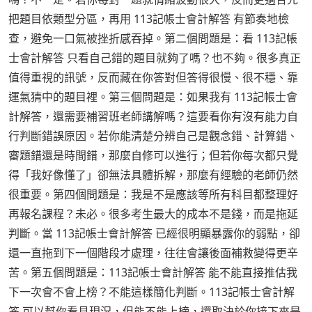
把題目依類型分區，再用 113記帳士會計解答 有節奏地檢
查，避免一口氣被挫折感吞掉。第二個問題是：看 113記帳
士會計解答 只看自己錯的題目就夠了嗎？也不夠。很多真正
值得重視的訊號，反而藏在你答對但答得很慢、很不穩、靠
運氣猜中的題目裡。第三個問題是：如果我有 113記帳士會
計解答，還需要補習班老師講解嗎？這要看你有沒有能力自
行判斷錯誤原因。若你能清楚分辨自己是觀念錯、計算錯、
審題錯還是時間錯，那麼自修可以進行；但若你每次都只覺
得「我好像懂了」卻無法具體拆解，那麼有經驗的老師仍然
很重要。第四個問題是：我是不是應該等所有科目都整理好
再報名課程？未必。很多考生最大的成本不是錢，而是拖延
判斷。當 113記帳士會計解答 已經很明顯暴露你的弱點，卻
還一直拖到下一個階段才處理，往往會讓後面補救變得更辛
苦。第五個問題是：113記帳士會計解答 能不能直接推估我
下一次會不會上榜？不能這樣簡化判斷。113記帳士會計解
答 可以幫你看見現況，但能不能上榜，還取決於你接下來是