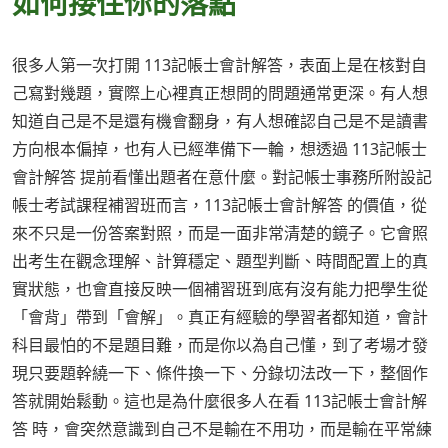
如何接住你的落點
很多人第一次打開 113記帳士會計解答，表面上是在核對自
己寫對幾題，實際上心裡真正想問的問題通常更深。有人想
知道自己是不是還有機會翻身，有人想確認自己是不是讀書
方向根本偏掉，也有人已經準備下一輪，想透過 113記帳士
會計解答 提前看懂出題者在意什麼。對記帳士事務所附設記
帳士考試課程補習班而言，113記帳士會計解答 的價值，從
來不只是一份答案對照，而是一面非常清楚的鏡子。它會照
出考生在觀念理解、計算穩定、題型判斷、時間配置上的真
實狀態，也會直接反映一個補習班到底有沒有能力把學生從
「會背」帶到「會解」。真正有經驗的學習者都知道，會計
科目最怕的不是題目難，而是你以為自己懂，到了考場才發
現只要題幹繞一下、條件換一下、分錄切法改一下，整個作
答就開始鬆動。這也是為什麼很多人在看 113記帳士會計解
答 時，會突然意識到自己不是輸在不用功，而是輸在平常練