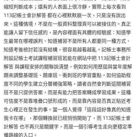
縮短判斷成本；還有的人表面上很冷靜，實際上每次看到
113記帳士會計解答 都在心裡默默崩一次，只是沒有說出
來。這種情境，不是在一般資料整理頁可以被接住的。真正
能讓人留下信任感的，是內容裡面有具體的經驗感：知道學
生最常在哪裡誤判、知道補習不是所有人都要同一種方式、
知道考後檢討若沒有結構，很容易越看越亂。記帳士事務所
附設記帳士考試課程補習班若能在網站中把 113記帳士會計
解答 與課程安排的關聯說清楚，例如如何用歷屆與當年度解
題來調整基礎班、題庫班、衝刺班的學習重點，如何協助程
度不同的學生建立分層補強策略，讀者自然會判斷這間補習
班不是只提供答案，而是有能力把答案轉成學習成果。這種
可信度不是靠堆疊口號形成的，而是靠內容是否真正貼近考
生心裡正在發生的事。當一個人覺得「這段話好像真的知道
我卡在哪」，那個轉換就已經悄悄開始了，而 113記帳士會
計解答 也不再只是關鍵字，而是一個引導考生走向更穩定準
備路線的入口。