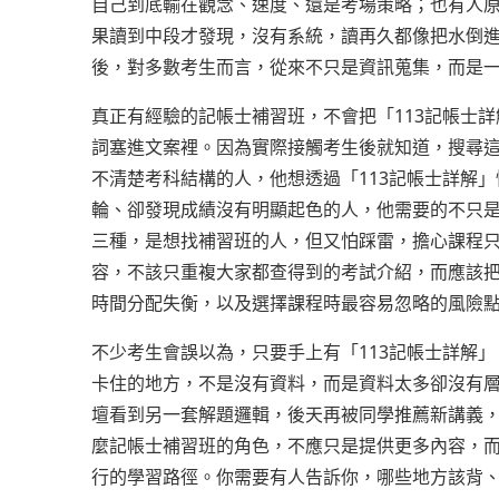
自己到底輸在觀念、速度、還是考場策略；也有人
果讀到中段才發現，沒有系統，讀再久都像把水倒進
後，對多數考生而言，從來不只是資訊蒐集，而是
真正有經驗的記帳士補習班，不會把「113記帳士
詞塞進文案裡。因為實際接觸考生後就知道，搜尋
不清楚考科結構的人，他想透過「113記帳士詳解
輪、卻發現成績沒有明顯起色的人，他需要的不只
三種，是想找補習班的人，但又怕踩雷，擔心課程
容，不該只重複大家都查得到的考試介紹，而應該把
時間分配失衡，以及選擇課程時最容易忽略的風險
不少考生會誤以為，只要手上有「113記帳士詳解
卡住的地方，不是沒有資料，而是資料太多卻沒有
壇看到另一套解題邏輯，後天再被同學推薦新講義
麼記帳士補習班的角色，不應只是提供更多內容，而
行的學習路徑。你需要有人告訴你，哪些地方該背