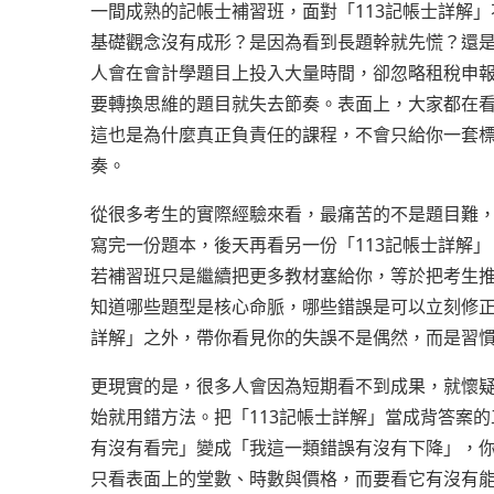
一間成熟的記帳士補習班，面對「113記帳士詳解
基礎觀念沒有成形？是因為看到長題幹就先慌？還
人會在會計學題目上投入大量時間，卻忽略租稅申
要轉換思維的題目就失去節奏。表面上，大家都在看
這也是為什麼真正負責任的課程，不會只給你一套
奏。
從很多考生的實際經驗來看，最痛苦的不是題目難
寫完一份題本，後天再看另一份「113記帳士詳解
若補習班只是繼續把更多教材塞給你，等於把考生
知道哪些題型是核心命脈，哪些錯誤是可以立刻修正
詳解」之外，帶你看見你的失誤不是偶然，而是習
更現實的是，很多人會因為短期看不到成果，就懷
始就用錯方法。把「113記帳士詳解」當成背答案
有沒有看完」變成「我這一類錯誤有沒有下降」，
只看表面上的堂數、時數與價格，而要看它有沒有