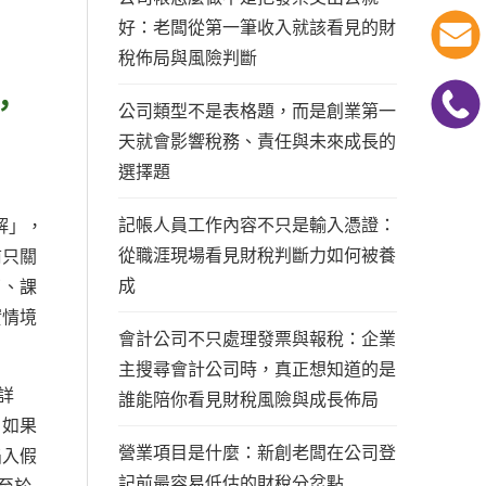
好：老闆從第一筆收入就該看見的財
稅佈局與風險判斷
，
公司類型不是表格題，而是創業第一
天就會影響稅務、責任與未來成長的
選擇題
記帳人員工作內容不只是輸入憑證：
解」，
從職涯現場看見財稅判斷力如何被養
前只關
成
了、課
實情境
會計公司不只處理發票與報稅：企業
主搜尋會計公司時，真正想知道的是
詳
誰能陪你看見財稅風險與成長佈局
，如果
營業項目是什麼：新創老闆在公司登
陷入假
記前最容易低估的財稅分岔點