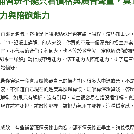
士補習班不能只看價格與廣告聲量，真
力與陪跑能力
，再來是名氣，然後是上課地點或是否有線上課程。這些都重要
「113記帳士詳解」的人來說，你買的不是一個漂亮的招生方案
便宜，不代表適合你；名氣大，也不等於教學就一定能解決你的
3記帳士詳解」轉化成帶考能力、修正能力與陪跑能力。少了這三
開始懷疑。
能帶你穿過一段會反覆懷疑自己的備考期。很多人中途放棄，不
斷感，不知道自己現在的進度算快還算慢、理解算深還算淺、答
士詳解」如果只有解析，沒有引導，考生很容易在錯誤裡打轉。真
道現在該補哪裡、該放掉哪裡、該把力氣用在哪裡。這種穩定感
定成敗。有些補習班擅長輸出內容，卻不擅長修正學生。講義很