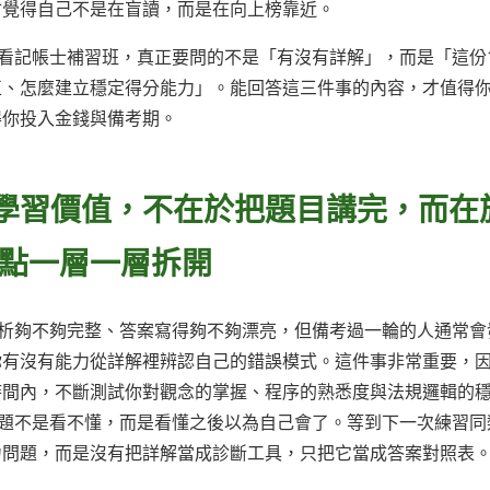
會覺得自己不是在盲讀，而是在向上榜靠近。
看記帳士補習班，真正要問的不是「有沒有詳解」，而是「這份1
正、怎麼建立穩定得分能力」。能回答這三件事的內容，才值得
得你投入金錢與備考期。
的學習價值，不在於把題目講完，而在
點一層一層拆開
解析夠不夠完整、答案寫得夠不夠漂亮，但備考過一輪的人通常會
你有沒有能力從詳解裡辨認自己的錯誤模式。這件事非常重要，
時間內，不斷測試你對觀念的掌握、程序的熟悉度與法規邏輯的
問題不是看不懂，而是看懂之後以為自己會了。等到下一次練習同
力問題，而是沒有把詳解當成診斷工具，只把它當成答案對照表