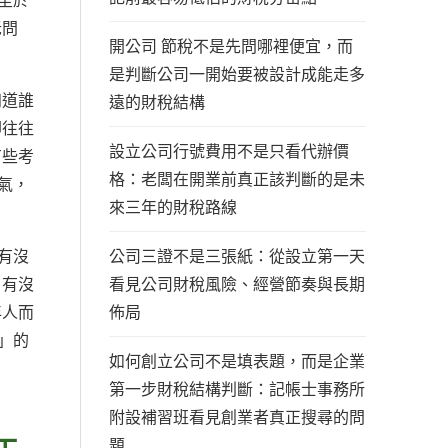
至於
老問
開公司 節稅不是先問哪裡便宜，而
是判斷公司一開始要被設計成能走多
知道誰
遠的財稅結構
卻往往
設立公司行號費用不是只看代辦價
有些考
格：老闆在開業前真正該判斷的是未
氣，
來三年的財稅路線
公司三證不是三張紙：從設立第一天
有沒
看見公司財稅風險、經營節奏與長期
？有沒
佈局
年人而
」的
如何創立公司不是填表題，而是企業
第一步財稅結構判斷：記帳士事務所
附設補習班看見創業者真正搜尋的問
題