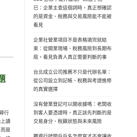
已：企業主查這個詞時，真正想確認
的是資金、稅務與交易風險能不能被
看見
企業社營業項目不是表格填完就結
束：從開業現場、稅務風險到長期布
局，看見負責人真正需要判斷的事
台北成立公司推薦不只是代辦名單：
題
從公司設立到記帳、稅務與考證進修
的真實選擇
沒有營業登記可以開收據嗎：老闆收
到客人要憑證時，真正該先判斷的是
尋行
交易身分、稅籍狀態與未來風險
晚上讀
，而是
獨資行號開戶戶名怎麼寫才不會讓收