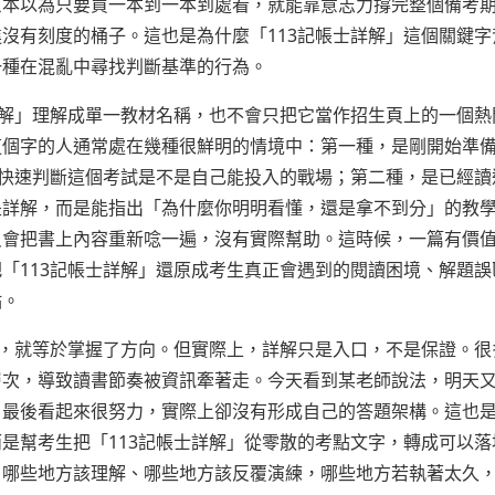
原本以為只要買一本到一本到處看，就能靠意志力撐完整個備考
沒有刻度的桶子。這也是為什麼「113記帳士詳解」這個關鍵字
一種在混亂中尋找判斷基準的行為。
詳解」理解成單一教材名稱，也不會只把它當作招生頁上的一個熱
這個字的人通常處在幾種很鮮明的情境中：第一種，是剛開始準
」快速判斷這個考試是不是自己能投入的戰場；第二種，是已經讀
是詳解，而是能指出「為什麼你明明看懂，還是拿不到分」的教
只會把書上內容重新唸一遍，沒有實際幫助。這時候，一篇有價
「113記帳士詳解」還原成考生真正會遇到的閱讀困境、解題誤
點。
」，就等於掌握了方向。但實際上，詳解只是入口，不是保證。很
層次，導致讀書節奏被資訊牽著走。今天看到某老師說法，明天
，最後看起來很努力，實際上卻沒有形成自己的答題架構。這也
是幫考生把「113記帳士詳解」從零散的考點文字，轉成可以落
、哪些地方該理解、哪些地方該反覆演練，哪些地方若執著太久