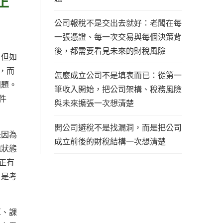
正
公司報稅不是交出去就好：老闆在每
一張憑證、每一次交易與每個決策背
後，都需要看見未來的財稅風險
，但如
，而
怎麼成立公司不是填表而已：從第一
問題。
筆收入開始，把公司架構、稅務風險
件
與未來擴張一次想清楚
開公司避稅不是找漏洞，而是把公司
是因為
成立前後的財稅結構一次想清楚
題狀態
正有
，是考
厚、課