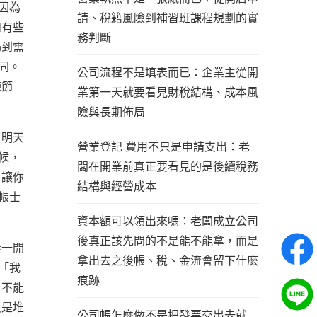
因為
請、稅籍風險到補習班課程規劃的實
如有些
務判斷
遇到需
同。
公司流程不是填表而已：企業主從開
練節
業第一天就要看見財稅結構、成本風
險與長期佈局
，明天
營業登記 費用不只是申請支出：老
候，
闆在開業前真正要看見的是後續稅務
，讓你
結構與經營成本
帳士
資本額可以領出來嗎：老闆成立公司
後真正該先問的不是能不能拿，而是
從一開
拿出去之後帳、稅、金流會留下什麼
「我
痕跡
，不能
只是堆
公司帳怎麼做不是把發票交出去就