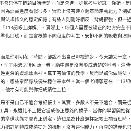
」不會只停在把題目講清楚，而是會進一步幫考生辨識：你錯，是
是因為讀書進度看似很多，實際上沒有建立跨章節連動能力？例
報與法規條文的穩定記憶；有些人則剛好相反，背誦很強，但一
「113記帳士詳解」，實際上，每個人需要被矯正的地方完全不
標準化口號，而是會根據不同程度的考生，安排不同的吸收與演
，而是你明明花了時間，卻說不出自己哪裡進步。今天讀完一章
」，忙了兩週之後回頭一看，腦中還是沒有形成清楚的地圖。這時
推進更深的資訊焦慮裡。真正有價值的教學，反而是幫你做減法
的，哪些章節應該優先穩住基本盤。當一個老師願意在「113記
慣，他才有可能幫你把成績往上拉。
疑是不是自己不適合考記帳士。其實，多數人不是不適合，而是
的工具，永遠比不上把它當成修正思路的鏡子。當你的學習開始從
你的準備狀態才會真正穩定。這也是為什麼選擇記帳士補習班時
能力把詳解轉成成績提升的機制。沒有這個能力，再厚的講義也