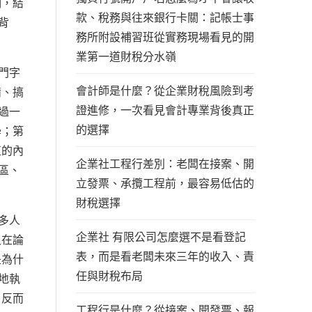
期，結
款、稅務與往來銀行卡關：記帳士事
背
務所附設補習班從實務現場看見的開
業第一道財稅分水嶺
門字
會計師是什麼？從企業財稅風險到考
備、搞
證進修，一次看見會計專業背後真正
過一
的選擇
學；第
值的內
企業社工程行差別：老闆在接案、開
區、
立發票、承攬工程前，最容易低估的
財稅選擇
多人
企業社 有限公司怎麼選不是看登記
又在論
表，而是看老闆未來三年的收入、責
是為什
任與財稅布局
地執
，反而
工程行是什麼？從接案、開發票、報