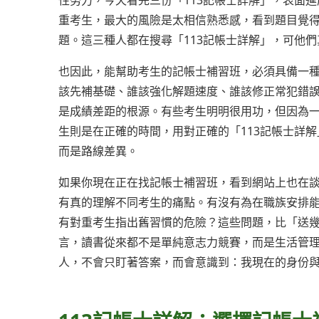
性努力，今天看完三份「113記帳士詳解」，表面
重考生，最大的風險是太相信熟悉感，看到題目覺
題。這三種人都在搜尋「113記帳士詳解」，可他
也因此，能幫助考生的記帳士補習班，必須具備一
該先補基礎、誰該強化解題速度、誰該修正常犯錯
是成績差距的根源。有些考生明明很用功，但因為
生則是在正確的時間，用對正確的「113記帳士詳
而是路線差異。
如果你現在正在找記帳士補習班，看到網站上也在談
有真的理解不同考生的痛點。有沒有為在職族安排
有對重考生指出舊習慣的危險？這些問題，比「送
言，讀書從來都不是單純意志力競賽，而是生活管理
人，不會只盯著答案，而會意識到：我現在的身份