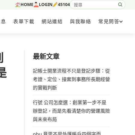
HOME
LOGIN
45104
搜尋網站內容
消息
表單下載
網站連結
與我聯絡
常見問答
到
最新文章
是
記帳士開業流程不只是登記步驟：從
考證、定位、接案到事務所長期經營
的實戰判斷
行號 公司怎麼選：創業第一步不是
辦登記，而是先看清楚你的營運風險
與未來布局
obu 意思不是外匯帳戶四個字而