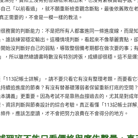
進度漂亮，實際上沒有把答題框架寫出來，也沒有累積實戰手感。
得自己「以前看過」，就不願重新檢查觀念斷點，最後依舊敗在
們真正需要的，不會是一模一樣的教法。
種很務實的判斷能力：不是把所有人都塞進同一條進度線，而是
誤、誰該練習穩定輸出。這種情境判斷，看起來不像華麗賣點，
一開始沒判斷好自己的弱點，導致整個備考期都在做次要的事；
解」，所以雖然總讀書時數沒有特別誇張，成績卻很穩。這不是運
「113記帳士詳解」，請不要只看它有沒有整理考題，而要看它
能持續追進度的節奏？有沒有替基礎薄弱者保留重新打底的空間
幾本講義」更重要。因為考試不是靠熱血撐過去的，尤其是對成
、資訊判斷與節奏設計的綜合考驗。真正看懂「113記帳士詳解
與條件，應該怎麼讀，才不會把努力浪費在不會得分的地方。