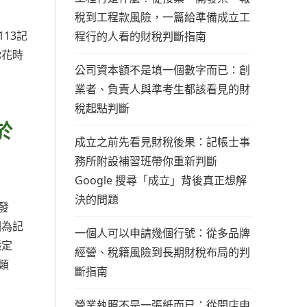
稅到工程款風險，一篇給準備成立工
13記
程行的人看的財稅判斷指南
你花時
公司資本額不是填一個數字而已：創
業者、負責人與準考生都該看見的財
稅起點判斷
於
成立之前先看見財稅後果：記帳士事
務所附設補習班帶你重新判斷
Google 搜尋「成立」背後真正想解
決的問題
發
因為記
一個人可以申請幾個行號：從多品牌
穩定
經營、稅籍風險到長期財稅布局的判
類
斷指南
。
營業執照不是一張紙而已：從開店申