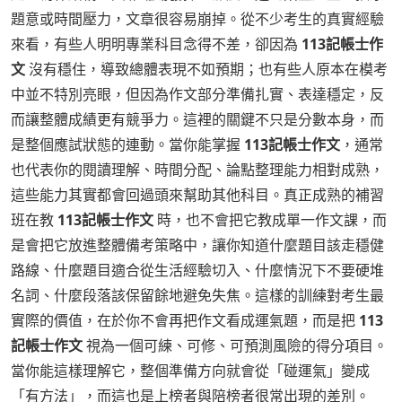
題意或時間壓力，文章很容易崩掉。從不少考生的真實經驗
來看，有些人明明專業科目念得不差，卻因為
113記帳士作
文
沒有穩住，導致總體表現不如預期；也有些人原本在模考
中並不特別亮眼，但因為作文部分準備扎實、表達穩定，反
而讓整體成績更有競爭力。這裡的關鍵不只是分數本身，而
是整個應試狀態的連動。當你能掌握
113記帳士作文
，通常
也代表你的閱讀理解、時間分配、論點整理能力相對成熟，
這些能力其實都會回過頭來幫助其他科目。真正成熟的補習
班在教
113記帳士作文
時，也不會把它教成單一作文課，而
是會把它放進整體備考策略中，讓你知道什麼題目該走穩健
路線、什麼題目適合從生活經驗切入、什麼情況下不要硬堆
名詞、什麼段落該保留餘地避免失焦。這樣的訓練對考生最
實際的價值，在於你不會再把作文看成運氣題，而是把
113
記帳士作文
視為一個可練、可修、可預測風險的得分項目。
當你能這樣理解它，整個準備方向就會從「碰運氣」變成
「有方法」，而這也是上榜者與陪榜者很常出現的差別。