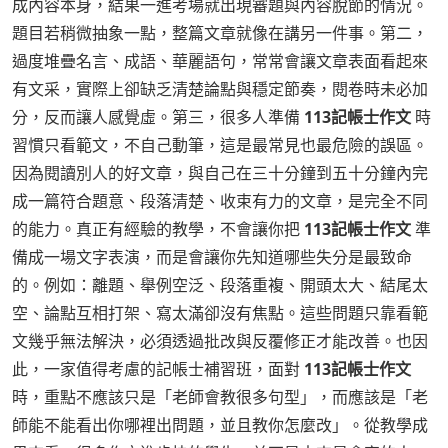
成內容本身，結果一進考場就出現審題與內容脫節的情況。
題目若稍微抽象一點，整篇文章就像在講另一件事。第二，
過度堆疊名言、成語、華麗語句，常常會讓文章表面看起來
有文采，實際上卻缺乏清楚論點與穩定節奏，閱卷時未必加
分，反而讓人感覺虛。第三，很多人準備
113記帳士作文
時
習慣只看範文，不自己動筆，這是最常見也最危險的誤區。
因為閱讀別人的好文章，與自己在三十分鐘到五十分鐘內完
成一篇符合題意、段落清楚、收束有力的文章，是完全不同
的能力。真正有經驗的教學，不會讓你把
113記帳士作文
準
備成一場文字表演，而是會讓你先知道哪些失分是最致命
的。例如：離題、舉例空泛、段落重複、開頭太大、結尾太
空、論點互相打架、寫太滿卻沒有焦點。這些問題只靠看範
文幾乎無法解決，必須透過批改與反覆修正才能改善。也因
此，一家值得考慮的記帳士補習班，面對
113記帳士作文
時，重點不應該只是「老師會教很多句型」，而應該是「老
師能不能看出你哪裡出問題，並且教你怎麼改」。從教學成