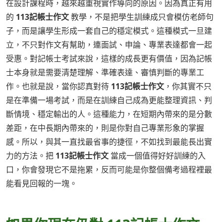
在設計課程時，越來越重視實作導向的原因。因為真正有用
的
113記帳士作文
教學，不是把學生訓練成只會模仿老師句
子，而是讓學生形成一套自己的穩定模式。這種模式一旦建
立，不只對作文有幫助，連面試、申論、專業表達都會一起
受惠。對記帳士考試來說，這樣的成長更有價值，因為記帳
士本身就是需要清楚理解、準確表達、審慎判斷的專業工
作。也就是說，當你認真對待
113記帳士作文
，你其實不只
是在準備一場考試，而是在訓練自己成為更能整理資訊、判
斷情境、穩定輸出的人。這種能力，在短期內帶來的是分數
差距，在中長期內帶來的，則是你對自己專業形象的掌握
感。所以，與其一直找最省事的捷徑，不如找到最能長出實
力的方法。把
113記帳士作文
當成一個值得好好訓練的入
口，你會發現它不是拖累，反而可能是你整個備考過程裡最
能看見回報的一塊。