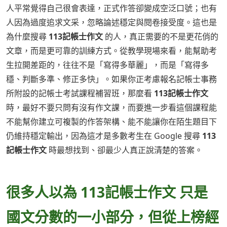
人平常覺得自己很會表達，正式作答卻變成空泛口號；也有
人因為過度追求文采，忽略論述穩定與閱卷接受度。這也是
為什麼搜尋
113記帳士作文
的人，真正需要的不是更花俏的
文章，而是更可靠的訓練方式。從教學現場來看，能幫助考
生拉開差距的，往往不是「寫得多華麗」，而是「寫得多
穩、判斷多準、修正多快」。如果你正考慮報名記帳士事務
所附設的記帳士考試課程補習班，那麼看
113記帳士作文
時，最好不要只問有沒有作文課，而要進一步看這個課程能
不能幫你建立可複製的作答架構、能不能讓你在陌生題目下
仍維持穩定輸出，因為這才是多數考生在 Google 搜尋
113
記帳士作文
時最想找到、卻最少人真正說清楚的答案。
很多人以為 113記帳士作文 只是
國文分數的一小部分，但從上榜經