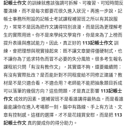
記帳士作文
的訓練就應該強調可拆解、可複習、可短時間反
覆演練，而不是每次都要花很久進入狀況。再進一步說，記
帳士事務所附設的記帳士考試課程補習班之所以有其說服
力，常常不是因為把作文講得特別浪漫，而是因為更理解考
生的實際用途。你不是來學純文學寫作，你是來為了上榜而
提升表達與應試能力。因此，真正好的
113記帳士作文
訓
練，會把理想與現實接起來：既不讓文章變得僵硬制式，也
不讓你為了追求特色而冒不必要的失分風險。很多考生報名
課程前只問「有沒有教作文」，其實還不夠，還要繼續問：
有沒有實際批改？是否能針對不同程度給不同修正建議？教
材是不是只適合看，不適合用？老師能不能把抽象題目拆成
可以落筆的幾個方向？這些問題，才是真正影響
113記帳士
作文
成效的因素。選補習班不是看誰講得最熱血，而是看誰
最能讓你在進入考場那一刻，腦中有路線、手上有方法、文
章有控制感。這樣的選擇，才不是花錢買安慰，而是把
113
記帳士作文
真的變成你的得分助力。