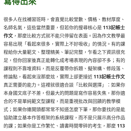
寫得出來
很多人在找補習班時，會直覺比較堂數、價格、教材厚度、
名師名氣，這些當然重要，但若你的搜尋核心是
113記帳士
作文
，那麼比較方式就不能只停留在表面。因為作文教學最
容易出現「看起來很多，實際上不好吸收」的情況。有的課
程給你大量範文、整理精美、筆記完整，乍看之下資訊很充
足，但你回家後真正能轉化成考場表現的內容卻不多；有的
課程則不靠堆資料，而是反覆帶你拆題、擬架構、修段落、
修論點，看起來沒那麼炫，實際上卻更接近
113記帳士作文
真正需要的能力。這裡就很適合談「比較與選擇」：如果你
本身國文底子不差，但最大的問題是寫作容易失焦，那你適
合的不是單純範文型課程，而是重視批改與回饋的教學模
式；如果你連開頭都常常不知道怎麼下筆，那你要找的是能
協助建立基本作答框架的系統課程，而不是只展示高分作品
的課；如果你是工作繁忙、讀書時間零碎的考生，那麼
113