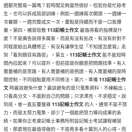
週都完整寫一篇嗎？若時間足夠當然很好，但若你是忙碌考
生，也可以拆成局部訓練，例如一週練兩次開頭、一週練一
次審題、一週完整成文一次，重點是持續而不是一口氣爆
量。第四，補習班教
113記帳士作文
最值得看的指標是什
麼？不是廣告說得多厲害，而是有沒有批改、有沒有針對不
同程度給出具體修正、有沒有讓學生從「不知道怎麼寫」走
到「看到題目有路徑」。第五，
113記帳士作文
能不能短時
間內拉起來？可以提升，但前提是你願意把問題找準。有人
需要補的是思路，有人需要補的是例證，有人需要補的是時
間控制，不同弱點要用不同修法。第六，準備
113記帳士作
文
時最該避免什麼？最該避免的是只蒐集資料、不練輸出；
只看高分文、不面對自己的問題；只求漂亮、不求穩定。說
到底，會一直反覆搜尋
113記帳士作文
的人，通常不是不努
力，而是太努力蒐集、卻少了一個能把努力導向成果的系
統。如果你正考慮記帳士事務所附設記帳士考試課程補習
班，那麼現在最值得做的，不是再多看十篇別人的心得，而