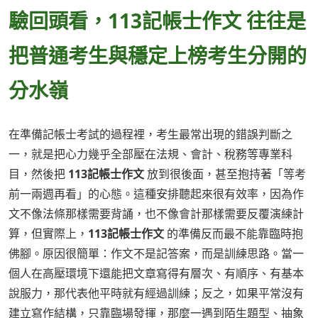
驗回頭看，113記帳士作文 往往是
把普通考生與穩定上榜考生分開的
分水嶺
在準備記帳士考試的過程裡，考生最常出現的錯誤判斷之
一，就是把心力幾乎全部壓在法規、會計、稅務等專業科
目，然後把
113記帳士作文
放到很後面，甚至抱持著「等考
前一兩週再看」的心態。這種安排聽起來很有效率，因為作
文不像法條那樣需要背誦，也不像會計那樣需要反覆演練計
算，但實際上，
113記帳士作文
的準備反而最不能靠臨時抱
佛腳。原因很簡單：作文不是記答案，而是訓練思路。當一
個人在高壓環境下還能把文章寫得有層次、有順序、有基本
說服力，那代表他平時就有經過訓練；反之，如果平常沒有
建立寫作結構，只靠臨場發揮，那麼一遇到陌生題型、抽象