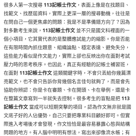
很多人第一次搜尋
113記帳士作文
，表面上像是在找題目、
找範文、找歷屆資料，實際上更深一層的搜尋動機，往往是
在問自己一個更焦慮的問題：我是不是準備錯方向了？因為
對多數考生來說，
113記帳士作文
並不只是國文科裡面的一
個小項目，它其實代表的是整體應試能力的縮影。你是否能
在有限時間內抓住題意、組織論點、穩定表達、避免失分，
這些能力看似是作文能力，實際上卻也反映出你在面對考試
壓力時的思考秩序。也因此，真正有經驗的記帳士補習班，
在面對
113記帳士作文
這類關鍵字時，不會只丟給你幾篇漂
亮範文，也不會只告訴你背幾個名言佳句就夠了，而是會先
協助你辨認：你是卡在審題、卡在開頭、卡在舉例，還是卡
在整篇文章寫到一半就失去控制。很多考生的盲點是把
113
記帳士作文
當成可以短期突擊的項目，認為作文無非就是國
文底子好的人佔優勢，自己只要把專業科目顧好即可。但實
際進入考場後才會發現，作文恰恰是最容易暴露心態與結構
問題的地方。有人腦中明明有想法，寫出來卻像流水帳；有