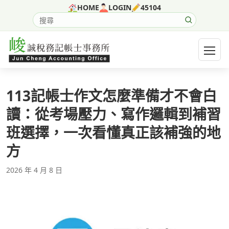
跳至主要內容
HOME
LOGIN
45104
搜尋網站內容
開啟選
113記帳士作文怎麼準備才不會白
讀：從考場壓力、寫作邏輯到補習
班選擇，一次看懂真正該補強的地
方
2026 年 4 月 8 日