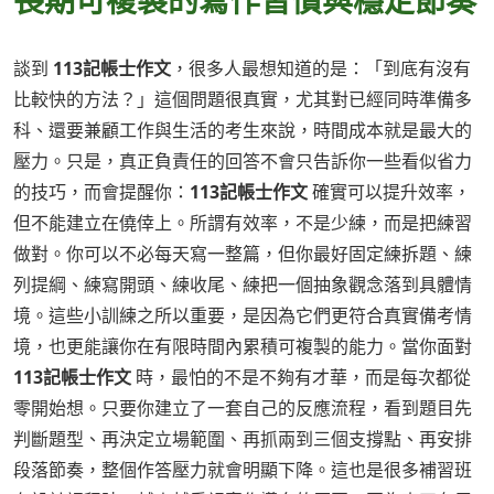
長期可複製的寫作習慣與穩定節奏
談到
113記帳士作文
，很多人最想知道的是：「到底有沒有
比較快的方法？」這個問題很真實，尤其對已經同時準備多
科、還要兼顧工作與生活的考生來說，時間成本就是最大的
壓力。只是，真正負責任的回答不會只告訴你一些看似省力
的技巧，而會提醒你：
113記帳士作文
確實可以提升效率，
但不能建立在僥倖上。所謂有效率，不是少練，而是把練習
做對。你可以不必每天寫一整篇，但你最好固定練拆題、練
列提綱、練寫開頭、練收尾、練把一個抽象觀念落到具體情
境。這些小訓練之所以重要，是因為它們更符合真實備考情
境，也更能讓你在有限時間內累積可複製的能力。當你面對
113記帳士作文
時，最怕的不是不夠有才華，而是每次都從
零開始想。只要你建立了一套自己的反應流程，看到題目先
判斷題型、再決定立場範圍、再抓兩到三個支撐點、再安排
段落節奏，整個作答壓力就會明顯下降。這也是很多補習班