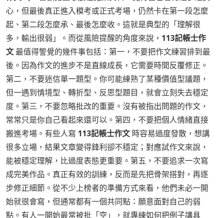
心，但最後真正進入模考或正式考場，仍然卡在第一段怎麼
起、第二段怎麼承、最後怎麼收。這就是典型的「理解很
多，輸出很弱」。而從風險提醒的角度來說，
113記帳士作
文
最值得警覺的幾件事包括：第一，不要把作文練習排到最
後。因為作文的進步不是直線成長，它需要時間反覆修正。
第二，不要迷信單一題型。你可能練熟了某種價值型議題，
但一遇到情境型、轉折型、反思型題目，就會立刻失去穩定
度。第三，不要忽略批改的重要。沒有被指出問題的作文，
常常只是你自己看起來還可以。第四，不要把個人情緒直接
搬進考場。有些人寫
113記帳士作文
時容易過度發散，想講
很多立場，結果文章變得鋒利卻不穩定；對應試作文來說，
能被穩定理解，比過度表態更重要。第五，不要追求一次寫
成完美作品。真正有效的訓練，反而是先把骨架搭對，再逐
步修正細節。從不少上榜者的準備方式來看，他們未必一開
始就很會寫，但通常都有一個共同點：願意面對自己的弱
點。有人一開始最常被批「空」，就專練如何把例子講具