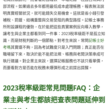
部流程。如果過去多年都用最低成本處理帳務，報表無法說
明真實經營狀況，就可能錯失交易機會。這就是省小錢引發
補稅、罰鍰、結構重整與交易受阻的典型路徑。記帳士事務
所附設課程的優勢，在於能把這些真實案例反向導入教學，
讓考生與企業主都看到同一件事：2023稅率級距不是孤立知
識，而是財稅判斷的一個節點。對考生來說，常問
記帳士好
考嗎
其實還不夠，因為考試難度只是入門問題；真正能否在
職場留下來，取決於能不能把法規、帳務與老闆決策串成可
執行建議。對企業主來說，選擇記帳服務也不該只看單價，
而要看對方是否能在稅務未爆彈形成之前提出提醒。
2023稅率級距常見問題FAQ：企
業主與考生都該把查表問題延伸到