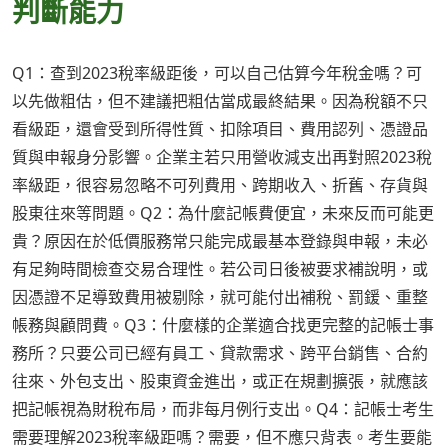
判斷能力
Q1：查到2023稅率級距後，可以自己估算今年稅金嗎？可
以先做粗估，但不建議把粗估當成最終結果。因為稅額不只
看級距，還會受到所得性質、扣除項目、費用認列、憑證品
質與申報身分影響。企業主若只用營收減支出再對照2023稅
率級距，很容易忽略不可列費用、跨期收入、折舊、存貨與
股東往來等問題。Q2：為什麼記帳費便宜，未來反而可能更
貴？原因在於低價服務常只能完成最基本登錄與申報，未必
有足夠時間檢查交易合理性。若公司日後被要求補說明，或
因憑證不足導致費用被剔除，就可能付出補稅、罰鍰、重整
帳務與顧問費。Q3：什麼樣的企業適合找更完整的記帳士事
務所？只要公司已經有員工、貸款需求、跨平台銷售、合約
往來、外包支出、股東資金進出，或正在規劃擴張，就應該
把記帳視為財稅布局，而非每月例行支出。Q4：記帳士考生
需要理解2023稅率級距嗎？需要，但不應只背表。考生要能