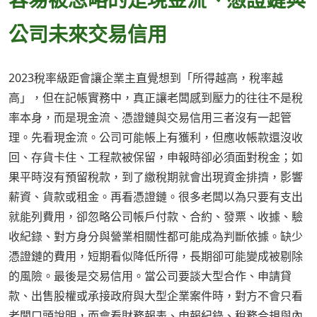
公司未來交易信用
2023稅率級距會讓企業主直覺想到「所得越高，稅率越
高」，但在記帳實務中，真正讓老闆感到壓力的往往不是稅
率本身，而是現金流、憑證鏈與交易信用三者沒有一起管
理。先看現金流。公司可能帳上有獲利，但應收帳款還沒收
回、存貨卡住、工程款被保留，申報時卻必須面對稅金；如
果平時沒有預留稅款，到了繳稅期就會出現資金排擠，影響
薪資、貨款或租金。再看憑證鏈。很多老闆以為只要有支出
就能列費用，卻忽略公司帳戶付款、合約、發票、收據、驗
收紀錄、對方身分與營業相關性都可能成為判斷依據。缺少
憑證鏈的費用，短期看似降低所得，長期卻可能變成被剔除
的風險。最後是交易信用。當公司要談大型合作、申請貸
款、出售股權或承接政府與大型企業案件時，對方不會只看
老闆口頭說明，而會看財務報表、申報紀錄、稅務合規與內