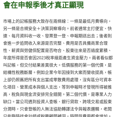
會在申報季後才真正顯現
市場上的記帳服務大致存在兩條線：一條是最低月費導向，
另一條是合規安全＋決策洞察導向。前者通常主打便宜、快
速、每月資料收一收、發票登一登、申報期送出去；後者則
會進一步追問收入來源是否完整、費用是否具備商業合理
性、薪資與勞健保配置是否吻合、股東往來是否過度累積、
年度所得是否會因2023稅率級距產生資金壓力。兩者看似都
叫記帳，但交付結果差異很大。低價服務的第一個代價，是
結構性稅務斷層。例如企業今年因接到大案而營收提高，帳
上卻仍照舊把所有支出當成零散費用處理，沒有區分可資本
化項目、營業成本與個人支出，等到申報時才發現所得被推
高，稅負與現金流安排完全錯開。第二個代價，是專業人力
缺口。當公司遇到投資人查帳、銀行貸款、跨境交易或股東
分潤時，只會登帳的人無法協助轉譯法令與報表邏輯，老闆
只能臨時找會計師或稅務顧問補洞，時間與費用都會增加。