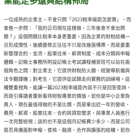
業能走多遠與結構佈局
一位成熟的企業主，不會只問「2023稅率級距怎麼算」，而
會進一步問：「我的公司現在這樣做，三年後會不會出問
題？」這個問題比稅率本身更重要。因為企業的財稅結構一
旦形成慣性，後續要修正往往不只是改幾張傳票，而是要重
新整理合約、金流、股東往來、薪資制度、成本分類與申報
邏輯。記帳士事務所附設記帳士考試課程補習班可以站在兩
個角色之間：對企業主，它提供財稅防火牆、經營導航儀與
法令翻譯機；對考生，它提供從試題走向實務的訓練場。這
種雙重視角，能讓一篇2023稅率級距內容不只是回答查詢，
而是引導讀者重新看待財稅專業的價值。若你是中小企業負
責人，現在最值得做的不是比價，而是拿出近一年的營收、
費用、薪資、股東往來、合約與貸款需求，與專業人員進行
一次完整檢視；談的也不是這個月記帳費少多少，而是公司
是否具備面對申報、查核、融資、合作與擴張的結構。若你