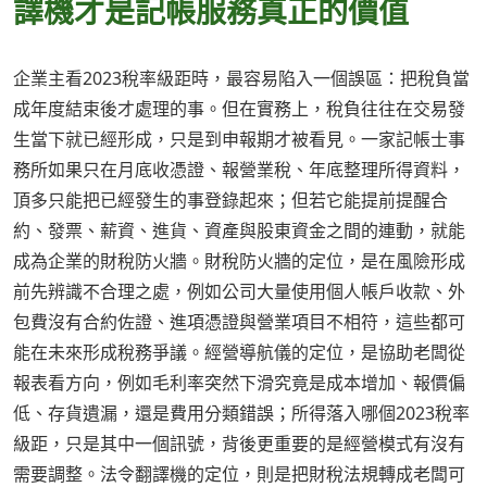
譯機才是記帳服務真正的價值
企業主看2023稅率級距時，最容易陷入一個誤區：把稅負當
成年度結束後才處理的事。但在實務上，稅負往往在交易發
生當下就已經形成，只是到申報期才被看見。一家記帳士事
務所如果只在月底收憑證、報營業稅、年底整理所得資料，
頂多只能把已經發生的事登錄起來；但若它能提前提醒合
約、發票、薪資、進貨、資產與股東資金之間的連動，就能
成為企業的財稅防火牆。財稅防火牆的定位，是在風險形成
前先辨識不合理之處，例如公司大量使用個人帳戶收款、外
包費沒有合約佐證、進項憑證與營業項目不相符，這些都可
能在未來形成稅務爭議。經營導航儀的定位，是協助老闆從
報表看方向，例如毛利率突然下滑究竟是成本增加、報價偏
低、存貨遺漏，還是費用分類錯誤；所得落入哪個2023稅率
級距，只是其中一個訊號，背後更重要的是經營模式有沒有
需要調整。法令翻譯機的定位，則是把財稅法規轉成老闆可