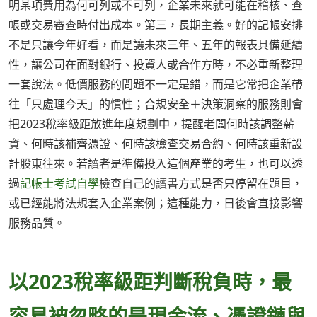
明某項費用為何可列或不可列，企業未來就可能在稽核、查
帳或交易審查時付出成本。第三，長期主義。好的記帳安排
不是只讓今年好看，而是讓未來三年、五年的報表具備延續
性，讓公司在面對銀行、投資人或合作方時，不必重新整理
一套說法。低價服務的問題不一定是錯，而是它常把企業帶
往「只處理今天」的慣性；合規安全＋決策洞察的服務則會
把2023稅率級距放進年度規劃中，提醒老闆何時該調整薪
資、何時該補齊憑證、何時該檢查交易合約、何時該重新設
計股東往來。若讀者是準備投入這個產業的考生，也可以透
過
記帳士考試自學
檢查自己的讀書方式是否只停留在題目，
或已經能將法規套入企業案例；這種能力，日後會直接影響
服務品質。
以2023稅率級距判斷稅負時，最
容易被忽略的是現金流、憑證鏈與