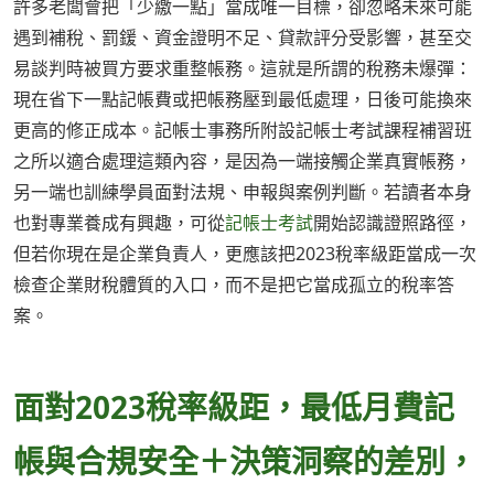
許多老闆會把「少繳一點」當成唯一目標，卻忽略未來可能
遇到補稅、罰鍰、資金證明不足、貸款評分受影響，甚至交
易談判時被買方要求重整帳務。這就是所謂的稅務未爆彈：
現在省下一點記帳費或把帳務壓到最低處理，日後可能換來
更高的修正成本。記帳士事務所附設記帳士考試課程補習班
之所以適合處理這類內容，是因為一端接觸企業真實帳務，
另一端也訓練學員面對法規、申報與案例判斷。若讀者本身
也對專業養成有興趣，可從
記帳士考試
開始認識證照路徑，
但若你現在是企業負責人，更應該把2023稅率級距當成一次
檢查企業財稅體質的入口，而不是把它當成孤立的稅率答
案。
面對2023稅率級距，最低月費記
帳與合規安全＋決策洞察的差別，