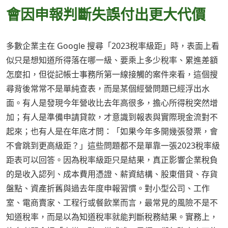
會因申報判斷失誤付出更大代價
多數企業主在 Google 搜尋「2023稅率級距」時，表面上看
似只是想知道所得落在哪一級、要乘上多少稅率、累進差額
怎麼扣，但從記帳士事務所第一線接觸的案件來看，這個搜
尋背後常常不是單純查表，而是某個經營問題已經浮出水
面。有人是發現今年營收比去年高很多，擔心所得稅突然增
加；有人是準備申請貸款，才意識到報表與實際現金流對不
起來；也有人是在年底才問：「如果今年多開幾張發票，會
不會跳到更高級距？」這些問題都不是單靠一張2023稅率級
距表可以回答。因為稅率級距只是結果，真正影響企業稅負
的是收入認列、成本費用憑證、薪資結構、股東借貸、存貨
盤點、資產折舊與過去年度申報習慣。對小型公司、工作
室、電商賣家、工程行或餐飲業而言，最常見的風險不是不
知道稅率，而是以為知道稅率就能判斷稅務結果。實務上，