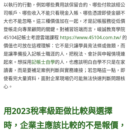
以執行的行動，例如哪些費用該保留合約、哪些付款該經公
司帳戶、哪些收入不能只看現金入帳、哪些憑證即使金額不
大也不能忽略。這三種價值加在一起，才是記帳服務從低價
登帳走向專業顧問的關鍵。對補習班端而言，峻誠教育學院
45104記帳士考證雲端課程
https://www.45104.com.tw/
的
價值也可放在這裡理解：它不是只讓學員背法條或做題，而
是讓準備投入記帳士職涯的人，把稅法、會計與申報情境連
起來。想採用
記帳士自學
的人，也應該明白自學不只是在家
讀書，而是要補足案例判斷與實務連接；若忽略這一點，即
使看完大量資料，面對企業現場仍可能無法快速判斷問題核
心。
用2023稅率級距做比較與選擇
時，企業主應該比較的不是報價，