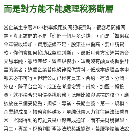
而是對方能不能處理稅務斷層
當企業主拿著2023稅率級距詢問記帳費時，很容易問錯問
題。真正該問的不是「你們一個月多少錢」，而是「如果我
今年營收增加、費用憑證不足、股東往來偏高、要申請貸
款，你們會如何協助我整理判斷」。最低月費方案通常適合
交易單純、憑證完整、營業規模小、短期沒有融資或擴張計
畫的業者；這類企業若能規律提供資料，低成本處理基本申
報未必不可行。但若公司已經有員工、合約、存貨、分潤、
外包、跨平台金流，或正在考慮增資、貸款、加盟、轉投
資，就不適合只用價格挑服務。此時比較與選擇的核心，應
該放在三個妥協點：規模、專業、長期主義。第一，規模。
企業越成長，帳務資料越多，單純低價人力往往無法細看異
常，老闆得到的可能只是申報完成通知，而不是財稅提醒。
第二，專業。稅務判斷牽涉法規與證據鏈，若服務端無法說