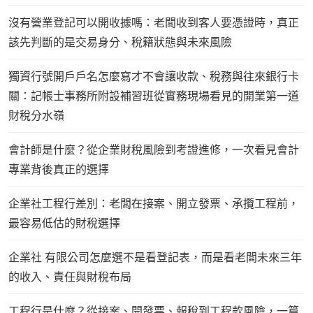
沒有營業登記可以開收據嗎：老闆收到客人要憑證時，真正
該先判斷的是交易身分、稅籍狀態與未來風險
獨資行號開戶戶名怎麼寫才不會讓收款、稅務與往來銀行卡
關：記帳士事務所附設補習班從實務現場看見的開業第一道
財稅分水嶺
會計師是什麼？從企業財稅風險到考證進修，一次看見會計
專業背後真正的選擇
企業社工程行差別：老闆在接案、開立發票、承攬工程前，
最容易低估的財稅選擇
企業社 有限公司怎麼選不是看登記表，而是看老闆未來三年
的收入、責任與財稅布局
工程行是什麼？從接案、開發票、報稅到工程款風險，一篇