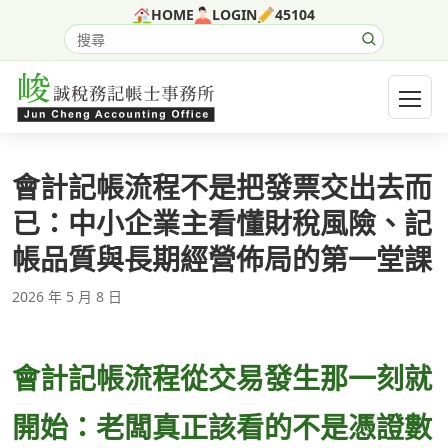
跳至主要內容
HOME
LOGIN
45104
搜尋網站內容
開啟選
會計記帳流程不是把發票交出去而
已：中小企業主看懂財稅風險、記
帳品質與長期經營佈局的第一堂課
2026 年 5 月 8 日
會計記帳流程從交易發生那一刻就
開始：老闆真正該看的不是憑證數