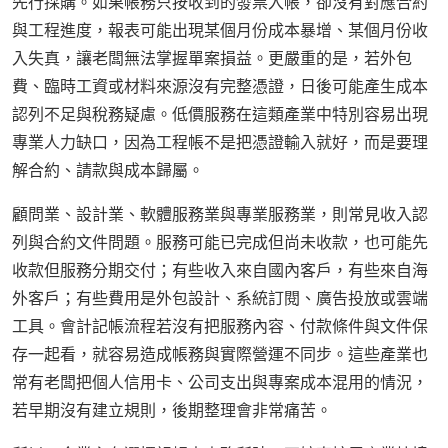
先行採購。如果帳務只按收到的發票入帳，卻沒有對應合約
與工程進度，報表可能出現某個月份成本暴增、某個月份收
入失真，讓老闆無法掌握單案損益。更嚴重的是，若外包
費、臨時工資或材料來源沒有完整憑證，日後可能產生成本
認列不足與稅務疑慮。低價服務在這類產業中特別容易出現
專業人力缺口，因為工程帳不是把憑證輸入就好，而是要理
解合約、請款與成本歸屬。
顧問業、設計業、軟體服務業與專業服務業，則常見收入認
列與合約文件問題。服務可能已完成但尚未收款，也可能先
收款但服務分期交付；有些收入來自國內客戶，有些來自海
外客戶；有些費用是外包設計、系統訂閱、廣告投放或雲端
工具。會計記帳流程若沒有把服務內容、付款條件與文件保
存一起看，就容易造成帳務與實際營運不同步。這些產業也
常有老闆把個人信用卡、公司支出與專案成本混用的情況，
若早期沒有建立規則，後期整理會非常痛苦。