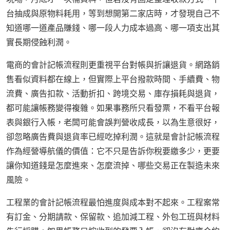
台抽成與原物料耗用，等到想開第二家店時，才發現自己不
知道哪一道產品賺錢、哪一段人力成本過高、哪一項支出其
實長期侵蝕利潤。
電商的會計記帳流程則更重視平台對帳與折讓退貨。網路銷
售看似資料都在線上，但實際上平台撥款時間、手續費、物
流費、廣告扣款、活動折扣、跨境交易、庫存損耗與退貨，
都可能讓帳務變得複雜。如果事務所只看發票，不看平台報
表與銀行入帳，老闆可能會誤判營收成長，以為生意很好，
卻忽略廣告費與退貨率已經吃掉利潤。這就是會計記帳流程
作為經營導航儀的價值：它不只是告訴你稅要繳多少，更要
讓你知道錢是怎麼進來、怎麼流掉、哪些交易正在製造未來
風險。
工程業的會計記帳流程最怕進度與成本對不起來。工程案常
有訂金、分期請款、保留款、追加減工程、外包工班與材料