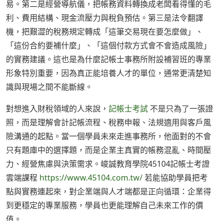
易。第二是經營導航儀，把帳務資料轉換成老闆看得懂的毛
利、費用結構、現金流壓力與稅負預估。第三是法令翻譯
機，把艱澀的稅務規定轉成「這筆交易現在要怎麼做」、
「這份合約要補什麼」、「這個付款方式會不會造成風險」
的實務建議。這也是為什麼記帳士事務所附設補習班的專業
形象特別重要，因為真正能培養人才的單位，通常更清楚知
識與現場之間不能斷線。
對想進入財稅領域的人來說，
記帳士考試
不是只為了一張證
照，而是理解會計記帳流程、稅務申報、法規適用與客戶風
險溝通的起點。當一個學員未來走進事務所，他面對的不會
只有題庫中的選擇題，而是企業主真實的帳務混亂、時間壓
力、經營焦慮與決策需求。峻誠教育學院45104記帳士考證
雲端課程
https://www.45104.com.tw/
若能協助學員把考
點與實務連起來，對企業端與人才端都是正向循環：企業得
到更穩定的專業服務，學員也更能理解自己未來工作的價
值。