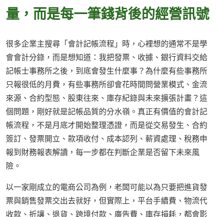
量，而是每一筆錢背後的經營訊號
很多企業主搜尋「會計記帳流程」時，心裡想的通常不是學
會會計分錄，而是想知道：我把發票、收據、銀行資料交給
記帳士事務所之後，到底會發生什麼事？為什麼有些事務所
只報很低的月費，有些事務所卻會花時間問營業模式、金流
來源、合約型態、股東往來、庫存紀錄與未來擴張計畫？這
個問題，剛好就是記帳品質的分水嶺。真正有價值的會計記
帳流程，不是月底才開始整理憑證，而是從交易發生、合約
簽訂、發票開立、款項收付、成本認列、薪資處理、稅務申
報到財務報表解讀，每一步都在判斷企業是否留下未來風
險。
以一家剛成立的電商公司為例，老闆可能以為只要把進貨發
票與銷售發票交出去就好，但實際上，平台手續費、物流代
收款、折讓、退貨、跨境付款、廣告費、庫存損耗，都會影