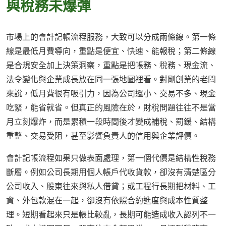
與稅務未爆彈
市場上的會計記帳流程服務，大致可以分成兩條線。第一條
線是最低月費導向，重點是便宜、快速、能報稅；第二條線
是合規安全加上決策洞察，重點是把帳務、稅務、現金流、
法令變化與企業成長放在同一張地圖裡看。對剛創業的老闆
來說，低月費很有吸引力，因為公司還小、交易不多、現金
吃緊，能省就省。但真正的風險在於，財稅問題往往不是當
月立刻爆炸，而是累積一段時間後才變成補稅、罰鍰、結構
重整、交易受阻，甚至影響負責人的信用與企業評價。
會計記帳流程如果只做表面處理，第一個代價是結構性稅務
斷層。例如公司長期用個人帳戶代收貨款，卻沒有清楚區分
公司收入、股東往來與私人借貸；或工程行長期把材料、工
資、外包款混在一起，卻沒有依照合約進度與成本性質整
理。短期看起來只是帳比較亂，長期可能造成收入認列不一