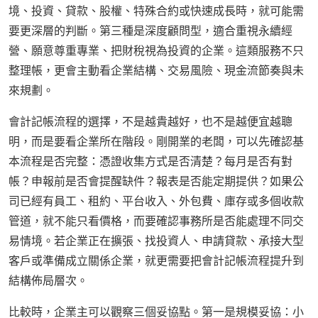
境、投資、貸款、股權、特殊合約或快速成長時，就可能需
要更深層的判斷。第三種是深度顧問型，適合重視永續經
營、願意尊重專業、把財稅視為投資的企業。這類服務不只
整理帳，更會主動看企業結構、交易風險、現金流節奏與未
來規劃。
會計記帳流程的選擇，不是越貴越好，也不是越便宜越聰
明，而是要看企業所在階段。剛開業的老闆，可以先確認基
本流程是否完整：憑證收集方式是否清楚？每月是否有對
帳？申報前是否會提醒缺件？報表是否能定期提供？如果公
司已經有員工、租約、平台收入、外包費、庫存或多個收款
管道，就不能只看價格，而要確認事務所是否能處理不同交
易情境。若企業正在擴張、找投資人、申請貸款、承接大型
客戶或準備成立關係企業，就更需要把會計記帳流程提升到
結構佈局層次。
比較時，企業主可以觀察三個妥協點。第一是規模妥協：小