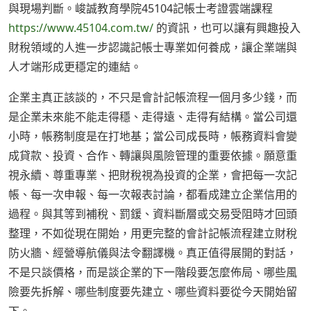
與現場判斷。峻誠教育學院45104記帳士考證雲端課程
https://www.45104.com.tw/
的資訊，也可以讓有興趣投入
財稅領域的人進一步認識記帳士專業如何養成，讓企業端與
人才端形成更穩定的連結。
企業主真正該談的，不只是會計記帳流程一個月多少錢，而
是企業未來能不能走得穩、走得遠、走得有結構。當公司還
小時，帳務制度是在打地基；當公司成長時，帳務資料會變
成貸款、投資、合作、轉讓與風險管理的重要依據。願意重
視永續、尊重專業、把財稅視為投資的企業，會把每一次記
帳、每一次申報、每一次報表討論，都看成建立企業信用的
過程。與其等到補稅、罰鍰、資料斷層或交易受阻時才回頭
整理，不如從現在開始，用更完整的會計記帳流程建立財稅
防火牆、經營導航儀與法令翻譯機。真正值得展開的對話，
不是只談價格，而是談企業的下一階段要怎麼佈局、哪些風
險要先拆解、哪些制度要先建立、哪些資料要從今天開始留