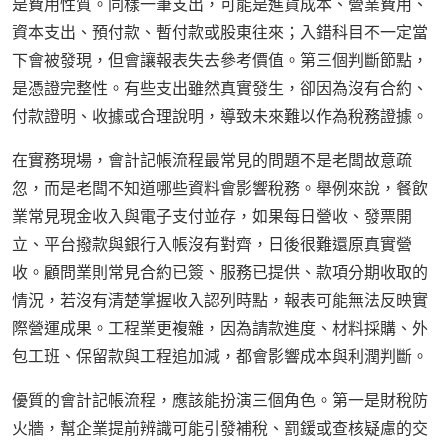
是費用性質。同樣一筆支出，可能是進貨成本、營業費用、
資本支出、預付款、暫付款或股東往來；入錯科目不一定當
下會被發現，但會讓報表失去參考價值。第三個判斷節點，
是憑證完整性。有些支出雖然真實發生，卻因為沒有合約、
付款證明、收據或合理說明，導致未來難以作為稅務證據。
在實務現場，會計記帳流程最常見的問題不是老闆故意疏
忽，而是老闆不知道哪些資料會影響稅務。舉例來說，餐飲
業常見現金收入與電子支付並存，如果每日營收、發票開
立、平台撥款與銀行入帳沒有對齊，日後很難還原真實營
收。顧問業則常見合約已簽、服務已提供、款項分期收取的
情況，若沒有清楚掌握收入認列時點，報表可能無法反映實
際營運成果。工程業更複雜，因為請款進度、材料採購、外
包工班、保留款與工程追加減，都會影響成本與利潤判斷。
優質的會計記帳流程，應該能扮演三個角色。第一是財稅防
火牆，幫企業提前辨識可能引發補稅、罰鍰或查核疑慮的交