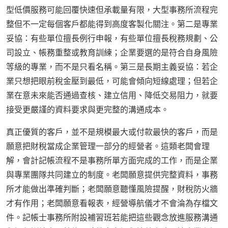
型低價服務可能回覆快速但承載量有限，大型事務所流程完
整但不一定每個客戶都能得到高度客製化關注。第二是專業
妥協：有些單位擅長例行申報，有些單位擅長稅務規劃、公
司設立、帳務重整或教育訓練；企業要選的是符合自身風險
等級的專業，而不是只看名稱。第三是長期主義妥協：若企
業只想把眼前稅金壓到最低，可能會傾向短線處理；但若企
業在意未來能否通過查核、建立信用、降低交易阻力，就要
接受更嚴謹的資料要求與更完整的溝通成本。
真正優質的客戶，並不是規模最大或付款最快的客戶，而是
願意把財稅當成企業管理一部分的經營者。這類老闆會理
解，會計記帳流程不是事務所單方面完成的工作，而是企業
與專業團隊共同建立的制度。老闆願意提供完整資料，事務
所才能做出準確判斷；老闆願意聽懂風險提醒，財稅防火牆
才有作用；老闆願意看報表，經營導航儀才不會淪為存檔文
件。記帳士事務所附設補習班若能把這些觀念放進服務溝通