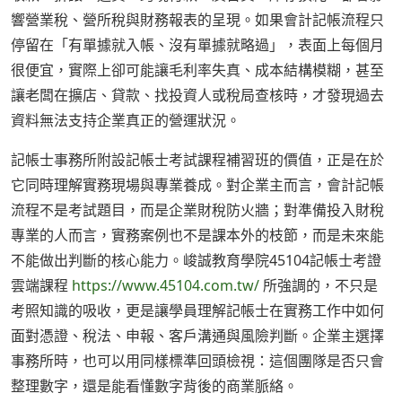
響營業稅、營所稅與財務報表的呈現。如果會計記帳流程只
停留在「有單據就入帳、沒有單據就略過」，表面上每個月
很便宜，實際上卻可能讓毛利率失真、成本結構模糊，甚至
讓老闆在擴店、貸款、找投資人或稅局查核時，才發現過去
資料無法支持企業真正的營運狀況。
記帳士事務所附設記帳士考試課程補習班的價值，正是在於
它同時理解實務現場與專業養成。對企業主而言，會計記帳
流程不是考試題目，而是企業財稅防火牆；對準備投入財稅
專業的人而言，實務案例也不是課本外的枝節，而是未來能
不能做出判斷的核心能力。峻誠教育學院45104記帳士考證
雲端課程
https://www.45104.com.tw/
所強調的，不只是
考照知識的吸收，更是讓學員理解記帳士在實務工作中如何
面對憑證、稅法、申報、客戶溝通與風險判斷。企業主選擇
事務所時，也可以用同樣標準回頭檢視：這個團隊是否只會
整理數字，還是能看懂數字背後的商業脈絡。