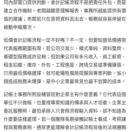
司內部窗口提供判斷。會計記帳流程不是把責任外包，而是
建立合作機制。老闆越願意理解報表，事務所越能提供有價
值的建議；老闆若只在意把資料丟出去，帳務就容易停留在
被動申報層次。
低價會計記帳流程一定不好嗎？不一定，但要知道低價通常
代表服務範圍有限。若公司交易少、模式單純、資料整齊，
基礎型服務或許足夠；但如果公司有多元收入、員工薪資、
租金扣繳、庫存、外包、工程進度、跨境交易或準備擴張，
只用最低價格選擇，就可能犧牲風險提醒與專業判斷。省小
錢造成稅務未爆彈，是中小企業最常見也最不划算的成本。
記帳士事務所附設補習班對企業主有什麼意義？它代表這個
單位不只做帳，也重視專業知識的傳承與人才培養。企業主
委託服務時，最怕承辦人只會照流程輸入資料，卻不知道為
什麼要這樣處理。若一個團隊長期接觸記帳士養成、考照課
程與實務案例，通常更能理解會計記帳流程背後的法規邏輯