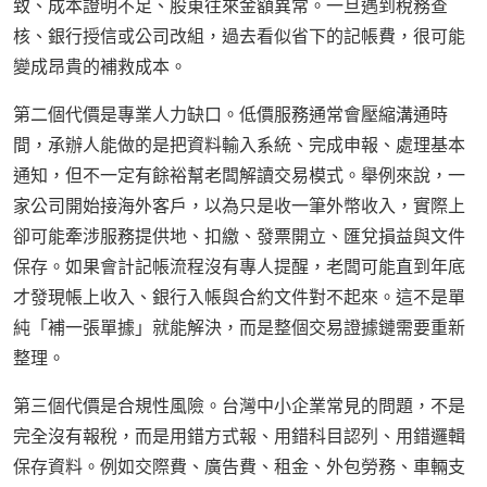
致、成本證明不足、股東往來金額異常。一旦遇到稅務查
核、銀行授信或公司改組，過去看似省下的記帳費，很可能
變成昂貴的補救成本。
第二個代價是專業人力缺口。低價服務通常會壓縮溝通時
間，承辦人能做的是把資料輸入系統、完成申報、處理基本
通知，但不一定有餘裕幫老闆解讀交易模式。舉例來說，一
家公司開始接海外客戶，以為只是收一筆外幣收入，實際上
卻可能牽涉服務提供地、扣繳、發票開立、匯兌損益與文件
保存。如果會計記帳流程沒有專人提醒，老闆可能直到年底
才發現帳上收入、銀行入帳與合約文件對不起來。這不是單
純「補一張單據」就能解決，而是整個交易證據鏈需要重新
整理。
第三個代價是合規性風險。台灣中小企業常見的問題，不是
完全沒有報稅，而是用錯方式報、用錯科目認列、用錯邏輯
保存資料。例如交際費、廣告費、租金、外包勞務、車輛支