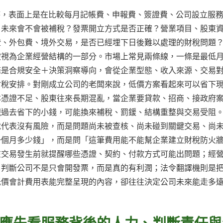
用」時，表面上是在比較每月記帳費、申報費、簽證費、公司設立服
，未來會不會被補稅？發票開立方式是否正確？營業項目、股東
證、外包費、境外交易，是否已經埋下日後難以處理的財稅問題
被視為企業經營結構的一部分。市場上常見兩條線，一條是最低
條是合規安全＋決策洞察導向，會從企業型態、收入來源、交易
財稅安排。對剛成立公司的老闆來說，低價方案看起來可以省下
本憑證不足、股東往來長期混亂，當企業要貸款、招商、接政府
現過去省下的小錢，可能換來補稅、罰鍰、結構重整與交易受阻
就代表沒有風險，而是問題尚未被查核、尚未碰到關鍵交易、尚
一個月多少錢」，而是問「這筆費用能不能幫企業建立財稅防火
在交易發生前就提醒哪些憑證、契約、付款方式可能出問題；經
，判斷公司不是只會開發票，而是真的有利潤；法令翻譯機則是
低價會計費用表能完整呈現的內容，卻往往決定公司未來能走多
應先看服務背後的人力、判斷責任與