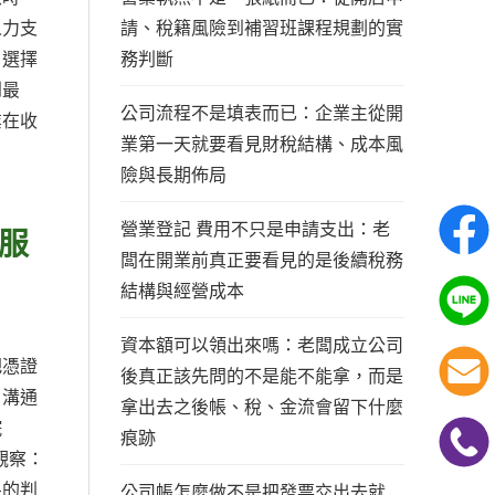
請、稅籍風險到補習班課程規劃的實
人力支
務判斷
；選擇
到最
公司流程不是填表而已：企業主從開
業在收
業第一天就要看見財稅結構、成本風
險與長期佈局
營業登記 費用不只是申請支出：老
服
闆在開業前真正要看見的是後續稅務
結構與經營成本
資本額可以領出來嗎：老闆成立公司
把憑證
後真正該先問的不是能不能拿，而是
、溝通
拿出去之後帳、稅、金流會留下什麼
院
痕跡
觀察：
果的判
公司帳怎麼做不是把發票交出去就