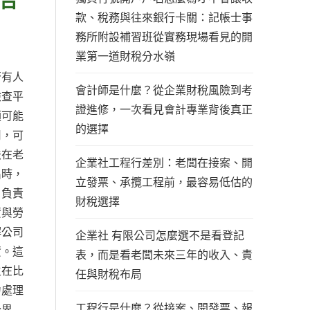
款、稅務與往來銀行卡關：記帳士事
務所附設補習班從實務現場看見的開
業第一道財稅分水嶺
否有人
會計師是什麼？從企業財稅風險到考
檢查平
證進修，一次看見會計專業背後真正
類可能
的選擇
用，可
法在老
企業社工程行差別：老闆在接案、開
出時，
立發票、承攬工程前，最容易低估的
：負責
財稅選擇
資與勞
解公司
企業社 有限公司怎麼選不是看登記
資。這
表，而是看老闆未來三年的收入、責
主在比
任與財稅布局
力處理
工程行是什麼？從接案、開發票、報
分界