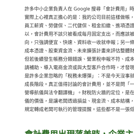
許多中小企業負責人在 Google 搜尋「會計費
實際上心裡真正擔心的是：我的公司目前這樣做帳
員工薪資、勞健保、二代健保、租金扣繳、進項憑
以，會計費用不該只被看成每月固定支出，而應該
向，只強調便宜、快速、資料收一收就申報；另一
成本憑證、股東資金流、未來擴張計畫來評估整體
但若後續發生帳務分類錯誤、營業稅申報不符、成
請補助、導入電商金流或與大型客戶合作時，才發
是許多企業忽略的「稅務未爆彈」：不是今天沒事
成長階段。真正值得討論的會計費用，並不是問「
營導航儀與法令翻譯機」。財稅防火牆的定位，是
儀的價值，是讓老闆透過損益、現金流、成本結構
規定轉成老闆可執行的管理提醒。這些都不是一張
會計費用出現落差時，企業主