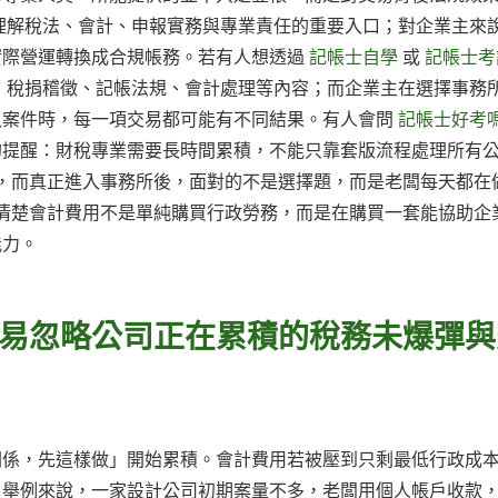
理解稅法、會計、申報實務與專業責任的重要入口；對企業主來
實際營運轉換成合規帳務。若有人想透過
記帳士自學
或
記帳士考
、稅捐稽徵、記帳法規、會計處理等內容；而企業主在選擇事務
入案件時，每一項交易都可能有不同結果。有人會問
記帳士好考
的提醒：財稅專業需要長時間累積，不能只靠套版流程處理所有
，而真正進入事務所後，面對的不是選擇題，而是老闆每天都在
清楚會計費用不是單純購買行政勞務，而是在購買一套能協助企
能力。
易忽略公司正在累積的稅務未爆彈與
關係，先這樣做」開始累積。會計費用若被壓到只剩最低行政成
。舉例來說，一家設計公司初期案量不多，老闆用個人帳戶收款