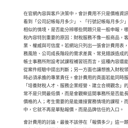
在官網內容與客戶決策中，會計費用不只是價格資
看到「公司記帳每月多少」、「行號記帳每月多少
相似的情境，是否能分辨哪些問題只是一般申報，哪些問
稅內容特別重要的原因：財稅服務不像一般商品，
業、權威與可信度。若網站只列出一張會計費用表
務風險、公司成長階段的需求差異、常見錯誤造成
帳士事務所附設考試課程補習班而言，這種內容還
從案件經驗中提出判斷；另一方面也讓想進入財稅
時必須承擔的專業責任。會計費用的頁面若能同時
「培養財稅人才、服務企業經營、建立合規觀念」
常不是只問最低價，而是會觀察這間事務所是否能
價格的人；考生需要的是能連接實務情境的課程，
中，它就不再是單點報價，而是品牌信任的入口。
會計費用的討論，最後不該停在「報價多少」這一