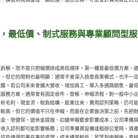
，最低價、制式服務與專業顧問型服
式拆解，而不是只把報價排成高低順序。第一種是最低價方案，
者，但它的限制也最明顯：通常不會深入檢查商業模式，也不一
提醒。若公司未來會擴大營收、增加員工、導入多通路銷售，最
式服務方案，通常會有固定收件、登帳、申報流程，對一般中小
分析毛利、現金流、稅負結構、股東往來、費用認列策略，仍可
常較高，但它的價值不只在申報，而是在企業做決策之前，先把
獎金、勞健保、退休金提撥、扣繳申報都會影響成本；公司準備
、收入認列都可能影響帳務；公司準備買設備或租辦公室時，資
。這些情境如果在事前處理，成本通常較低；若等到申報後、查