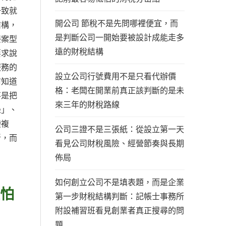
一致就
開公司 節稅不是先問哪裡便宜，而
結構，
是判斷公司一開始要被設計成能走多
接案型
遠的財稅結構
要求說
服務的
設立公司行號費用不是只看代辦價
前知道
格：老闆在開業前真正該判斷的是未
不是把
來三年的財稅路線
錄」、
變複
公司三證不是三張紙：從設立第一天
斷，而
看見公司財稅風險、經營節奏與長期
佈局
如何創立公司不是填表題，而是企業
最怕
第一步財稅結構判斷：記帳士事務所
附設補習班看見創業者真正搜尋的問
題