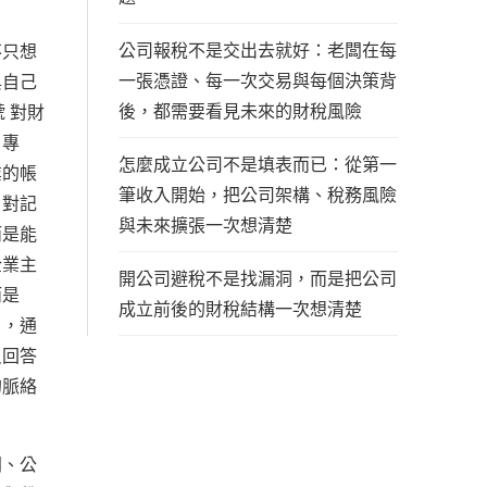
公司報稅不是交出去就好：老闆在每
不只想
一張憑證、每一次交易與每個決策背
與自己
後，都需要看見未來的財稅風險
 對財
、專
怎麼成立公司不是填表而已：從第一
業的帳
筆收入開始，把公司架構、稅務風險
。對記
與未來擴張一次想清楚
而是能
企業主
開公司避稅不是找漏洞，而是把公司
而是
成立前後的財稅結構一次想清楚
戶，通
只回答
的脈絡
闆、公