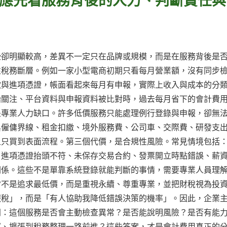
些卻明顯較高，差異不一定只在品牌或規模，而是在服務背後是
性稅務斷層。例如一家小型電商初期只看每月營業額，沒有同步
款與進項憑證，帳面看起來每月有申報，實際上收入與成本的分
始關注、平台資料與申報資料被比對時，過去每月省下的會計費
是專業人力缺口。許多低價服務只能處理例行登錄與申報，卻無
與僱傭界線、租金扣繳、境外服務費、公司車、交際費、研發支
上只買到表面流程。第三個代價，是合規性風險。常見情境包括
、進項憑證抬頭不符、未保存交易合約、發票開立時點錯誤、薪
關係。這些不是單靠系統登錄就能判斷的事情，需要專業人員理
常不是追求最低價，而是重視永續、尊重專業，並把財稅視為投
報稅」，而是「有人協助我降低錯誤決策的機率」。因此，企業
問：這個服務是否會主動檢查異常？是否能說明風險？是否有能
運、擴張到稅務整理一路前進？這些答案，才是會計費用真正的