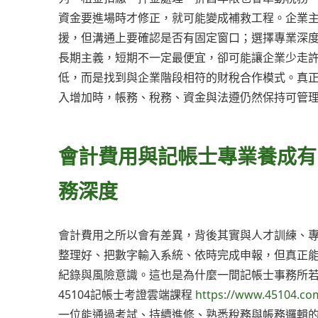
資金要進場時才修正，就可能變成補救工程。企業
援，但溝通上要確認是否有固定窗口；選擇專業深
長期主義，短期不一定最便宜，卻可能讓企業少走
低，而是找到與企業階段相符的財稅合作模式。真
入增加時，帳務、稅務、資金與法遵仍然保持可管
會計費用與記帳士專業養成有
務深度
會計費用之所以會有差異，背後其實與人才訓練、
整理好、把數字輸入系統、依時完成申報，但真正
紀錄與風險意識。這也是為什麼一間記帳士事務所
45104記帳士考證雲端課程
https://www.45104.co
一位能通過考試、持續進修、熟悉稅務與帳務邏輯