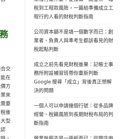
稅到工程款風險，一篇給準備成立工
程行的人看的財稅判斷指南
務
公司資本額不是填一個數字而已：創
業者、負責人與準考生都該看見的財
稅起點判斷
成立之前先看見財稅後果：記帳士事
適合交
務所附設補習班帶你重新判斷
定能在
Google 搜尋「成立」背後真正想解
低價方
決的問題
企業來
能需要
一個人可以申請幾個行號：從多品牌
財稅後
經營、稅籍風險到長期財稅布局的判
與大型
斷指南
產認
營業執照不是一張紙而已：從開店申
核時、