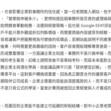
訊，也會影響企業對事務所的信任感。當一位老闆進入網站，他
」、「營業稅申報多少」，更想知道這個事務所是否真的處理過
題會牽動稅務、法遵與經營策略。這也是 Google EEAT訊號
客戶不能只靠外觀或折扣判斷價值，而需要透過內容感受到經驗
，容易讓客戶把服務視為可替換的低價品；若網站能說明不同產
的後果、何時需要更高層級的諮詢，客戶就會開始理解專業差距
能形成雙重價值：一方面讓企業主知道，事務所不是只做申報，
領域的考生看見，記帳士證照背後不是單純考科，而是未來面對
服務企業主與潛在學員，就能讓品牌不只是「提供便宜記帳」，
的專業平台。這對客戶轉換很重要，因為真正願意合作的優質客
長期陪伴公司成長。企業主需要的是能說清楚風險的人，而不是
而不是只背公式的學習。當會計費用被放回企業經營與人才養成
題，而要回到企業能不能建立可延續的財稅結構。對中小企業老