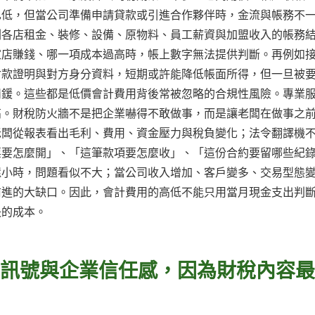
也低，但當公司準備申請貸款或引進合作夥伴時，金流與帳務不
劃各店租金、裝修、設備、原物料、員工薪資與加盟收入的帳務
家店賺錢、哪一項成本過高時，帳上數字無法提供判斷。再例如
付款證明與對方身分資料，短期或許能降低帳面所得，但一旦被
罰鍰。這些都是低價會計費用背後常被忽略的合規性風險。專業
高。財稅防火牆不是把企業嚇得不敢做事，而是讓老闆在做事之
老闆從報表看出毛利、費用、資金壓力與稅負變化；法令翻譯機
票要怎麼開」、「這筆款項要怎麼收」、「這份合約要留哪些紀
還小時，問題看似不大；當公司收入增加、客戶變多、交易型態
前進的大缺口。因此，會計費用的高低不能只用當月現金支出判
失的成本。
EAT訊號與企業信任感，因為財稅內容