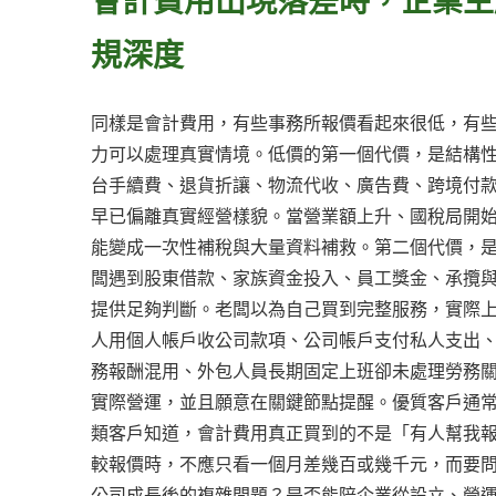
規深度
同樣是會計費用，有些事務所報價看起來很低，有
力可以處理真實情境。低價的第一個代價，是結構
台手續費、退貨折讓、物流代收、廣告費、跨境付
早已偏離真實經營樣貌。當營業額上升、國稅局開
能變成一次性補稅與大量資料補救。第二個代價，
闆遇到股東借款、家族資金投入、員工獎金、承攬
提供足夠判斷。老闆以為自己買到完整服務，實際
人用個人帳戶收公司款項、公司帳戶支付私人支出
務報酬混用、外包人員長期固定上班卻未處理勞務
實際營運，並且願意在關鍵節點提醒。優質客戶通
類客戶知道，會計費用真正買到的不是「有人幫我
較報價時，不應只看一個月差幾百或幾千元，而要
公司成長後的複雜問題？是否能陪企業從設立、營