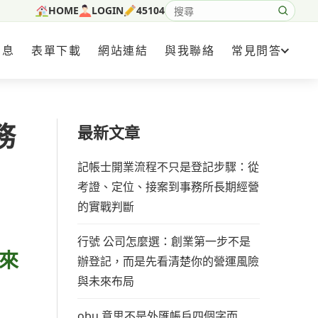
HOME
LOGIN
45104
搜尋網站內容
消息
表單下載
網站連結
與我聯絡
常見問答
務
最新文章
記帳士開業流程不只是登記步驟：從
考證、定位、接案到事務所長期經營
的實戰判斷
行號 公司怎麼選：創業第一步不是
來
辦登記，而是先看清楚你的營運風險
與未來布局
obu 意思不是外匯帳戶四個字而