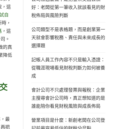
說，這
好：老闆從第一筆收入就該看見的財
試自
稅佈局與風險判斷
所時，
公司類型不是表格題，而是創業第一
嗎
，這
天就會影響稅務、責任與未來成長的
公司。
選擇題
做的真
業降低
記帳人員工作內容不只是輸入憑證：
從職涯現場看見財稅判斷力如何被養
成
交
會計公司不只處理發票與報稅：企業
主搜尋會計公司時，真正想知道的是
誰能陪你看見財稅風險與成長佈局
本，最
營業項目是什麼：新創老闆在公司登
，再把
記前最容易低估的財稅分岔點