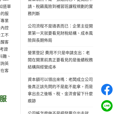
請、稅籍風險到補習班課程規劃的實
只知道單
務判斷
格的服
「專業
公司流程不是填表而已：企業主從開
、內控
業第一天就要看見財稅結構、成本風
分工不
險與長期佈局
提醒客
士考證
營業登記 費用不只是申請支出：老
科難、
闆在開業前真正要看見的是後續稅務
諮詢英
結構與經營成本
麼在客
資本額可以領出來嗎：老闆成立公司
後真正該先問的不是能不能拿，而是
拿出去之後帳、稅、金流會留下什麼
服
痕跡
公司帳怎麼做不是把發票交出去就