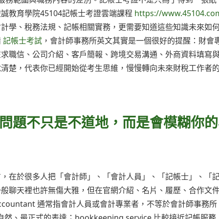
誠教育學院45104記帳士考證雲端課程
https://www.45104.co
會計學、稅務法規、記帳相關實務，更需要知道這些知識未來如
備
記帳士考試
，會計師事務所英文其實是一個很好的提醒：財會
在求職信、公司介紹、客戶簡報、跨境交易溝通、外商資料填寫
說清楚，代表你已經開始從考生思維，慢慢轉向未來財稅工作者
問題不只是不道地，而是會模糊你的
方，在於很多人把「會計師」、「會計人員」、「記帳士」、「
一般聊天裡也許無傷大雅，但在官網介紹、名片、履歷、合作文
ountant 通常指會計人員或會計專業者，不等於會計師事務所
最自然、最正式的表達；bookkeeping service 比較接近記帳服務；