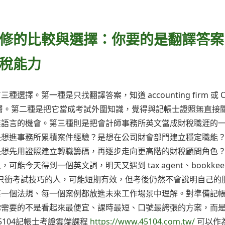
修的比較與選擇：你要的是翻譯答案
稅能力
。第一種是只找翻譯答案，知道 accounting firm 或 C
表層。第二種是把它當成考試外圍知識，覺得與記帳士證照無直接
業語言的機會。第三種則是把會計師事務所英文當成財稅職涯的
是想進事務所累積案件經驗？是想在公司財會部門建立穩定職能
是想先用證照建立轉職籌碼，再逐步走向更高階的財稅顧問角色
今天得到一個英文詞，明天又遇到 tax agent、bookkee
e 時繼續混亂；只衝考試技巧的人，可能短期有效，但考後仍然不會說明自己
每一個法規、每一個案例都放進未來工作場景中理解。對準備記
你需要的不是看起來最便宜、課時最短、口號最誇張的方案，而
104記帳士考證雲端課程
https://www.45104.com.tw/
可以作