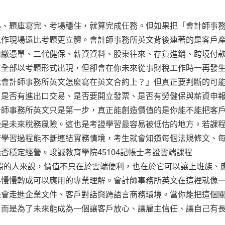
熟、題庫寫完、考場穩住，就算完成任務。但如果把「會計師事
工作現場遠比考題更立體。會計師事務所英文背後連著的是客戶
扣繳憑單、二代健保、薪資資料、股東往來、存貨進銷、跨境付
會全部以考題形式出現，但卻會在你未來從事財稅工作時一再發
找會計師事務所英文怎麼寫在英文合約上？」但真正要判斷的可
、是否有進出口交易、是否要開立發票、是否有勞健保與薪資申
計師事務所英文只是第一步，真正能創造價值的是你能不能把客
些是未來稅務風險。這也是考證學習最容易被低估的地方。若課
若學習過程能不斷連結實務情境，考生就會知道每個法規條文、
否穩定經營。峻誠教育學院45104記帳士考證雲端課程
照的人來說，價值不只在於雲端便利，也在於它可以讓上班族、
科慢慢轉成可以應用的專業理解。會計師事務所英文在這裡就像
是會走進企業文件、客戶對話與跨語言商務環境。當你能把這個
，而是為了未來能成為一個讓客戶放心、讓雇主信任、讓自己有