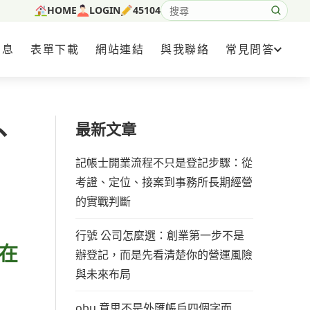
HOME
LOGIN
45104
搜尋網站內容
消息
表單下載
網站連結
與我聯絡
常見問答
、
最新文章
記帳士開業流程不只是登記步驟：從
考證、定位、接案到事務所長期經營
的實戰判斷
行號 公司怎麼選：創業第一步不是
在
辦登記，而是先看清楚你的營運風險
與未來布局
obu 意思不是外匯帳戶四個字而