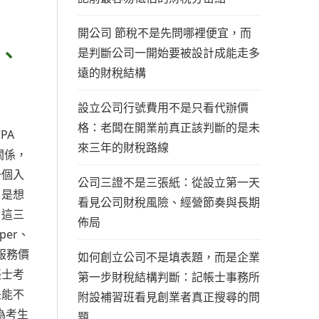
開公司 節稅不是先問哪裡便宜，而
、
是判斷公司一開始要被設計成能走多
遠的財稅結構
設立公司行號費用不是只看代辦價
格：老闆在開業前真正該判斷的是未
PA
來三年的財稅路線
關係，
一個入
公司三證不是三張紙：從設立第一天
？是想
看見公司財稅風險、經營節奏與長期
？這三
佈局
per、
的服務價
如何創立公司不是填表題，而是企業
帳士考
第一步財稅結構判斷：記帳士事務所
是能不
附設補習班看見創業者真正搜尋的問
為考生
題