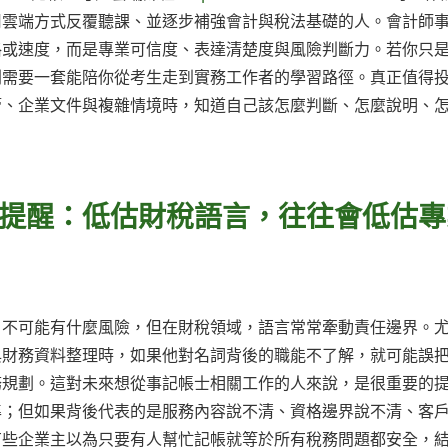
用雲端方式反覆聽課、並逐步補強會計與稅法基礎的人。會計師
格或速度，而是專業可信度、表達清楚度與風險判斷力。若你只
則需要一套能陪你從考生走到實務工作者的學習路徑。真正值得
管、企業文件與複雜情境時，知道自己該怎麼判斷、怎麼說明、
提醒：低估財稅語言，往往會低估專
，不可能有什麼風險，但在財稅領域，語言常常牽動責任邊界。
與財務資料整理時，如果他對名詞背後的職能不了解，就可能誤
務規劃。這對未來想從事記帳士相關工作的人來說，是很重要的
準；但如果背後代表的是服務內容說不清、資格邊界說不清、客
有些企業主以為只要有人幫忙記帳就等於所有稅務問題都安全，