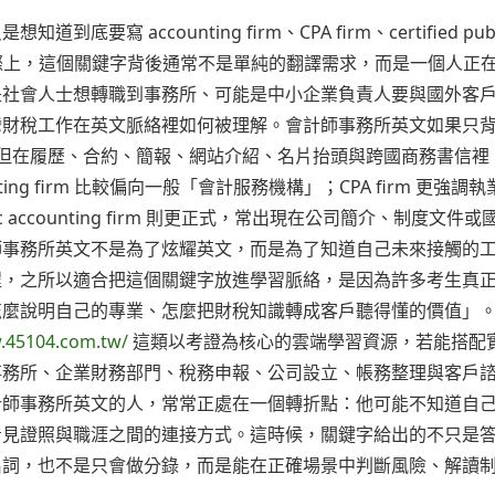
accounting firm、CPA firm、certified publ
office，但實際上，這個關鍵字背後通常不是單純的翻譯需求，而是一個人正
是社會人士想轉職到事務所、可能是中小企業負責人要與國外客
灣財稅工作在英文脈絡裡如何被理解。會計師事務所英文如果只
常用法，但在履歷、合約、簡報、網站介紹、名片抬頭與跨國商務書信
ng firm 比較偏向一般「會計服務機構」；CPA firm 更強調
ic accounting firm 則更正式，常出現在公司簡介、制度文件
師事務所英文不是為了炫耀英文，而是為了知道自己未來接觸的
程，之所以適合把這個關鍵字放進學習脈絡，是因為許多考生真
怎麼說明自己的專業、怎麼把財稅知識轉成客戶聽得懂的價值」
.45104.com.tw/
這類以考證為核心的雲端學習資源，若能搭配
事務所、企業財務部門、稅務申報、公司設立、帳務整理與客戶
計師事務所英文的人，常常正處在一個轉折點：他可能不知道自
看見證照與職涯之間的連接方式。這時候，關鍵字給出的不只是
名詞，也不是只會做分錄，而是能在正確場景中判斷風險、解讀