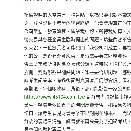
準備證照的人常常有一種盲點：以為只要把課本讀
文」放進記帳士考證的學習脈絡，你會發現真正的
公司型態、發票流程、營業稅申報、所得稅結算、
幣交易與各種企業主臨時提出的問題。這些內容不
例來說，一位創業者可能只問「我公司剛成立，要
他的公司是否有外資股東、是否需要英文財務資料
否需要事務所協助建立帳務分類。這時候，懂得會
拆開，判斷哪些是翻譯問題、哪些是合規問題、哪
練考生記答案，考過後面對真實客戶仍然會慌；但
報期限、每個帳務科目背後，都可能影響一家公司能
https://www.45104.com.tw/
對有志考取記帳士證
業生、轉職者依照自己的時間反覆學習，把抽象考
切口，讓考生看見財會專業不是封閉在課本裡，而
背後的現場看清楚，讀書就不再只是為了通過考試
展空間的財稅專業人員。