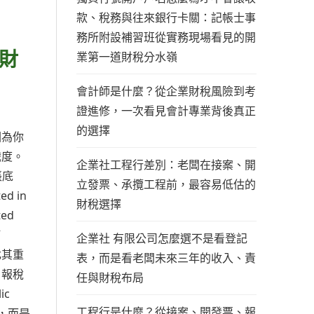
款、稅務與往來銀行卡關：記帳士事
務所附設補習班從實務現場看見的開
財
業第一道財稅分水嶺
會計師是什麼？從企業財稅風險到考
證進修，一次看見會計專業背後真正
的選擇
因為你
識度。
企業社工程行差別：老闆在接案、開
帳底
立發票、承攬工程前，最容易低估的
 in
財稅選擇
ted
打
企業社 有限公司怎麼選不是看登記
尤其重
表，而是看老闆未來三年的收入、責
、報稅
任與財稅布局
ic
工程行是什麼？從接案、開發票、報
紙，而是