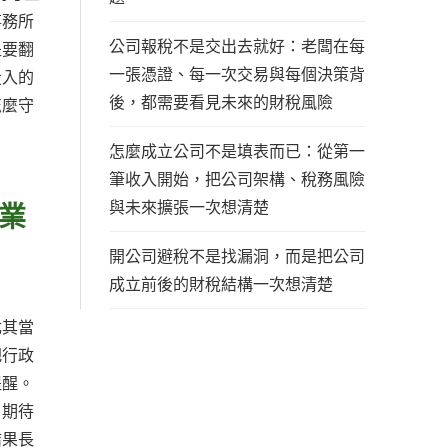
事務所
公司報稅不是交出去就好：老闆在每
是要翻
一張憑證、每一次交易與每個決策背
投入的
後，都需要看見未來的財稅風險
怎麼守
怎麼成立公司不是填表而已：從第一
筆收入開始，把公司架構、稅務風險
與未來擴張一次想清楚
業
開公司避稅不是找漏洞，而是把公司
成立前後的財稅結構一次想清楚
尤其當
把行政
提醒。
戶期待
結果長