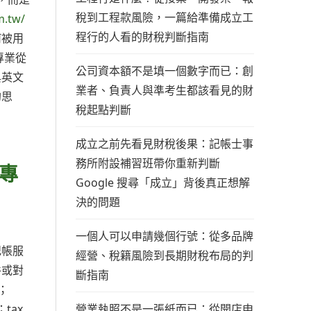
稅到工程款風險，一篇給準備成立工
m.tw/
程行的人看的財稅判斷指南
何被用
專業從
公司資本額不是填一個數字而已：創
與英文
業者、負責人與準考生都該看見的財
的思
稅起點判斷
成立之前先看見財稅後果：記帳士事
務所附設補習班帶你重新判斷
專
Google 搜尋「成立」背後真正想解
決的問題
一個人可以申請幾個行號：從多品牌
記帳服
經營、稅籍風險到長期財稅布局的判
件或對
斷指南
；
營業執照不是一張紙而已：從開店申
tax