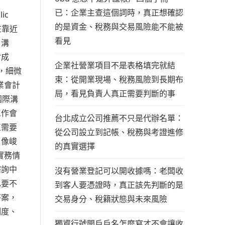
已：企業主查這個詞時，真正想確認
ic
的是資金、稅務與交易風險能不能被
在靠近
看見
戶溝
背成
企業社營業項目不是表格填完就結
裡，細微
束：從開業現場、稅務風險到長期布
執業會計
局，看見負責人真正需要判斷的事
或國際溝
工作會
台北成立公司推薦不只是代辦名單：
正需要
從公司設立到記帳、稅務與考證進修
。像峻
的真實選擇
實務情
諮詢中
沒有營業登記可以開收據嗎：老闆收
己要不
到客人要憑證時，真正該先判斷的是
答案，
交易身分、稅籍狀態與未來風險
制度、
獨資行號開戶戶名怎麼寫才不會讓收