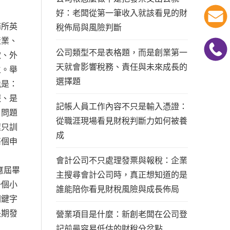
好：老闆從第一筆收入就該看見的財
務所英
稅佈局與風險判斷
產業、
公司類型不是表格題，而是創業第一
款、外
天就會影響稅務、責任與未來成長的
生。舉
選擇題
能是：
報、是
記帳人員工作內容不只是輸入憑證：
戶問題
從職涯現場看見財稅判斷力如何被養
程只訓
成
每個申
會計公司不只處理發票與報稅：企業
應屆畢
主搜尋會計公司時，真正想知道的是
一個小
誰能陪你看見財稅風險與成長佈局
關鍵字
長期發
營業項目是什麼：新創老闆在公司登
記前最容易低估的財稅分岔點