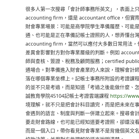
很多人第一次搜尋「會計師事務所英文」，表面上只是想知道到底要寫 
accounting firm，還是 accountant 
財會專業場景：可能是商學院學生準備履歷、可能
通、也可能是正在準備記帳士證照的人，想弄懂台
accounting firm，當然可以應付大多數日
差異會影響對方對你專業層級的判斷。例如 accounti
師與查核、簽證、稅務及顧問服務；certified publ
通場合。對準備進入財會產業的人來說，理解會計
落在哪個專業坐標上。記帳士事務所附設的考證課
的並不只是考過，而是知道「考過之後能做什麼、
誠教育學院45104記帳士考證雲端課程
https://www
境理解，就不只是把會計科目讀完，而是把未來在
會遇到的語言、制度與判斷一併建立起來。搜尋會
要走財會路線，也可能已經知道要考證照，卻還沒
而是一個入口，帶你看見財會專業不是背幾個英文