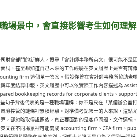
職場景中，會直接影響考生如何理解
公司財會部門的新鮮人，搜尋「會計師事務所英文」很可能不是
備面試，甚至想知道自己未來的工作經驗在英文履歷上是否有辨
unting firm 這個單一答案。假設你曾在會計師事務所協助查
度結算申報，英文履歷中可以依實際工作內容描述為 assisted
repared bookkeeping records for corporate clients、suppor
upervision。這些句子背後代表的是一種職場理解：你不是只在「某個辦公室
與風險控管的鏈條裡累積經驗。對準備考記帳士的人來說，這點
計算，卻忽略取得證照後，真正要面對的是客戶問題、文件邏輯
景裡可能寫成 accounting firm、CPA firm、publ
所類型、服務範圍與職務內容的差別。記帳士考證不是只為了得到一張