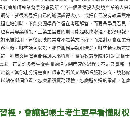
 才比較接近具有會計師執業背景的事務所。若一個準備投入財稅產業的人
戶期待，就很容易把自己的職涯說得太小，或把自己沒有執業資
課程在培訓時，不能只讓學員停留在考題解答，而要帶學員看見
師也有其專業職能，企業主需要的則可能是帳務處理、稅務申報
文如果被錯用，背後反映的常常不是英文不好，而是對財會產業
對客戶時，哪些話可以說，哪些服務要說明清楚，哪些情況應該
背一組英文翻譯更能保護未來職涯。峻誠教育學院45104記帳
需求，正是許多考生從零開始建立制度感的過程：不是只問哪一
被定義。當你能分清楚會計師事務所英文與記帳服務英文、稅務
可以站在哪個位置，怎麼累積實務經驗，怎麼避免過度承諾，怎
習裡，會讓記帳士考生更早看懂財稅