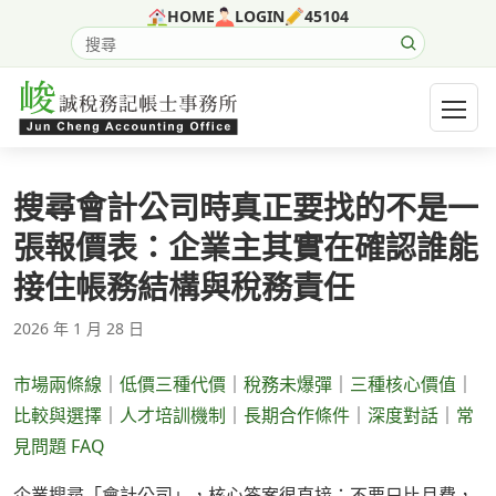
跳至主要內容
HOME
LOGIN
45104
搜尋網站內容
開啟選
搜尋會計公司時真正要找的不是一
張報價表：企業主其實在確認誰能
接住帳務結構與稅務責任
2026 年 1 月 28 日
市場兩條線
｜
低價三種代價
｜
稅務未爆彈
｜
三種核心價值
｜
比較與選擇
｜
人才培訓機制
｜
長期合作條件
｜
深度對話
｜
常
見問題 FAQ
企業搜尋「會計公司」，核心答案很直接：不要只比月費，