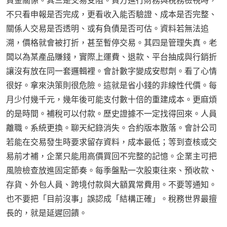
資金關係。其三是交易受阻。買方進行財務與稅務檢視時，
不只看申報是否完成，更看收入能否驗證、成本是否完整、
關係人交易是否透明、或有負債是否可估。資料若無法追
溯，價格就會被打折，甚至暫停交易。其四是管理失真。老
闆以為某產品賺錢，實際上運費、退款、平台抽成與行銷折
讓沒有放在同一套邏輯裡。會計數字變成安慰劑。看了心情
很好。拿來決策則很危險。這就是省小錢的非線性代價。每
月少付幾千元，幾年後可能支付數十倍的重建成本。更麻煩
的是時間。補稅可以付款。歷史證據不一定找得回來。人員
離職。系統更換。聊天紀錄消失。合約版本散落。會計公司
若能在交易發生時要求留存資料，成本最低；等到查核或交
易前才補，企業只能用高價買回不完整的記憶。企業主可把
風險檢查放進固定節奏。每季盤點一次股東往來、預收款、
存貨、外包人員、跨境付款與大額異常費用。不要等通知。
也不要把「目前沒事」誤認成「結構正確」。稅務世界最擅
長的，就是延遲回饋。