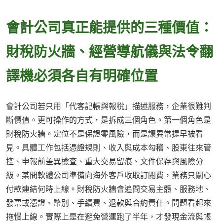
會計公司真正能提供的三種價值：
財稅防火牆、經營導航儀與法令翻
譯機必須各自有明確位置
會計公司若只用「代客記帳與報稅」描述服務，企業很難判
斷價值。更可操作的方式，是拆成三個角色。第一個角色是
財稅防火牆。定位不是保證零風險，而是讓異常提早被看
見。具體工作包括憑證規則、收入與成本勾稽、股東往來管
控、申報前差異檢查、重大交易留痕、文件保存與風險分
級。某間軟體公司準備向海外客戶收取訂閱費，業務只關心
付款連結何時上線。財稅防火牆會追問交易主體、服務地、
發票或憑證、幣別、手續費、退款與合約責任。問題看起來
拖慢上線。實際上是在避免營運跑了半年，才發現金流與帳