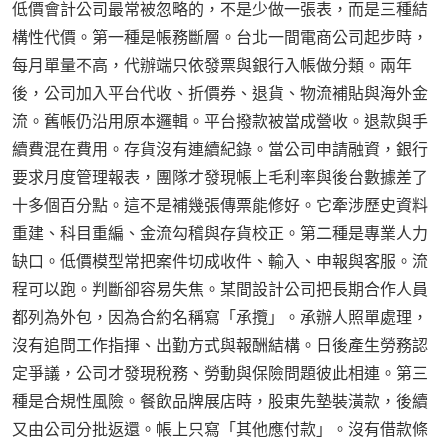
低價會計公司最常被忽略的，不是少做一張表，而是三種結
構性代價。第一種是帳務斷層。台北一間電商公司起步時，
每月單量不高，代辦端只依發票與銀行入帳做分類。兩年
後，公司加入平台代收、折價券、退貨、物流補貼與海外金
流。舊帳仍沿用原本邏輯。平台撥款被當成營收。退款與手
續費混在費用。存貨沒有連續紀錄。當公司申請融資，銀行
要求月度管理報表，團隊才發現帳上毛利率與後台數據差了
十多個百分點。這不是補幾張傳票能修好。它牽涉歷史資料
重建、科目重編、金流勾稽與存貨校正。第二種是專業人力
缺口。低價模型常把案件切成收件、輸入、申報與客服。流
程可以跑。判斷卻容易失焦。某間設計公司把長期合作人員
都列為外包，因為合約名稱寫「承攬」。承辦人照單處理，
沒有追問工作指揮、出勤方式與報酬結構。日後產生勞務認
定爭議，公司才發現稅務、勞動與保險問題彼此相連。第三
種是合規性風險。餐飲品牌展店時，股東先墊裝潢款，後續
又由公司分批返還。帳上只寫「其他應付款」。沒有借款條