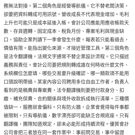
務無法對接。第二個角色是經營導航儀。它不替老闆決策，
卻要把資料轉成可用訊號。營收成長不代表現金增加。毛利
上升也可能只是成本延後入帳。會計公司應能用應收帳款天
數、存貨週轉、固定成本、稅負月份、專案毛利與現金缺
口，協助企業判讀下一季會發生什麼。報表若只能看過去，
價值有限。能指出變化來源，才接近管理工具。第三個角色
是法令翻譯機。法規文字通常不替企業設計流程。它只描述
義務與責任。會計公司要把規則轉成誰在何時收什麼文件、
系統欄位怎麼填、哪些交易要升級確認、哪一類款項不能用
口頭說明帶過。某家內容公司聘用多位自由工作者，負責人
看到的是稿費與專案費，法令翻譯機則要把付款身分、扣
繳、補充保費、合約關係與境外收款拆成執行清單。三種價
值缺一，服務就會偏科。只有防火牆，企業會覺得每件事都
被限制。只有導航儀，數字漂亮卻可能缺乏合規底座。只有
翻譯機，團隊知道規定，卻未必能形成持續流程。優質會計
公司會把三者放在同一套作業中：事前問交易，事中留證