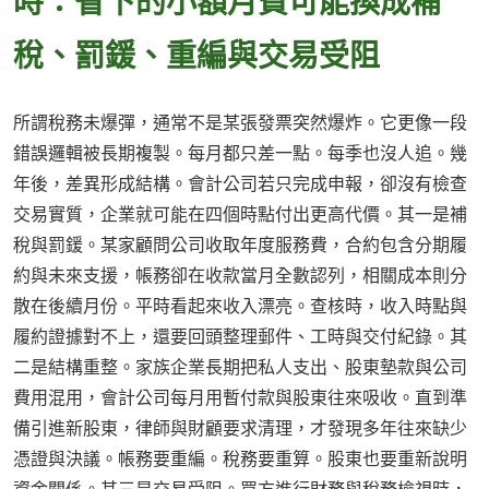
時：省下的小額月費可能換成補
稅、罰鍰、重編與交易受阻
所謂稅務未爆彈，通常不是某張發票突然爆炸。它更像一段
錯誤邏輯被長期複製。每月都只差一點。每季也沒人追。幾
年後，差異形成結構。會計公司若只完成申報，卻沒有檢查
交易實質，企業就可能在四個時點付出更高代價。其一是補
稅與罰鍰。某家顧問公司收取年度服務費，合約包含分期履
約與未來支援，帳務卻在收款當月全數認列，相關成本則分
散在後續月份。平時看起來收入漂亮。查核時，收入時點與
履約證據對不上，還要回頭整理郵件、工時與交付紀錄。其
二是結構重整。家族企業長期把私人支出、股東墊款與公司
費用混用，會計公司每月用暫付款與股東往來吸收。直到準
備引進新股東，律師與財顧要求清理，才發現多年往來缺少
憑證與決議。帳務要重編。稅務要重算。股東也要重新說明