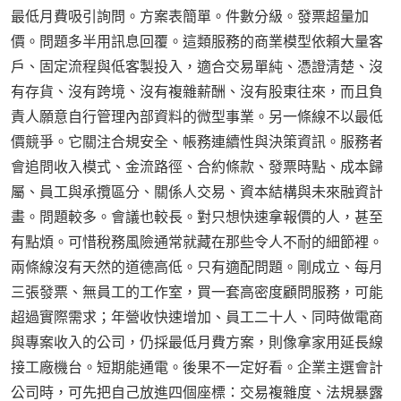
最低月費吸引詢問。方案表簡單。件數分級。發票超量加
價。問題多半用訊息回覆。這類服務的商業模型依賴大量客
戶、固定流程與低客製投入，適合交易單純、憑證清楚、沒
有存貨、沒有跨境、沒有複雜薪酬、沒有股東往來，而且負
責人願意自行管理內部資料的微型事業。另一條線不以最低
價競爭。它關注合規安全、帳務連續性與決策資訊。服務者
會追問收入模式、金流路徑、合約條款、發票時點、成本歸
屬、員工與承攬區分、關係人交易、資本結構與未來融資計
畫。問題較多。會議也較長。對只想快速拿報價的人，甚至
有點煩。可惜稅務風險通常就藏在那些令人不耐的細節裡。
兩條線沒有天然的道德高低。只有適配問題。剛成立、每月
三張發票、無員工的工作室，買一套高密度顧問服務，可能
超過實際需求；年營收快速增加、員工二十人、同時做電商
與專案收入的公司，仍採最低月費方案，則像拿家用延長線
接工廠機台。短期能通電。後果不一定好看。企業主選會計
公司時，可先把自己放進四個座標：交易複雜度、法規暴露