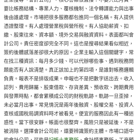
要比帳務結構、專業人力、覆核機制、法令轉譯能力與出事
後由誰處理。市場把很多服務都包進同一個名稱。有人提供
憑證整理。有人處理營業稅與營所稅。有人協助薪資、扣
繳、股東往來、資本額、境外交易與融資資料。表面都叫會
計公司。責任密度卻完全不同。這也是搜尋結果看似相近，
簽約後體感落差卻很大的原因。企業主輸入這個關鍵字，常
在找三種資訊：每月多少錢、可以代辦哪些事、遇到稅務問
題能否有人說清楚。真正該加上的第四項，是誰對帳務邏輯
負責。報表不是排版成果。申報也不是把數字送出去。收入
認列、費用歸屬、股東借款、存貨差異、預收款、跨期費用
與發票時點，都會累積成公司的財稅軌跡。軌跡一旦歪掉，
未必當月出事。常見情況是兩年後融資、股權交易、投資人
查核或國稅局調資料時才被看見。便宜的服務因此有一種迷
惑性。當下很安靜。帳面也很整齊。風險只是被延後，不是
被消除。選擇會計公司前，還要辨識簽約主體。市場口語中
的會計公司，可能是
記帳士事務所
、會計師事務所、工商顧