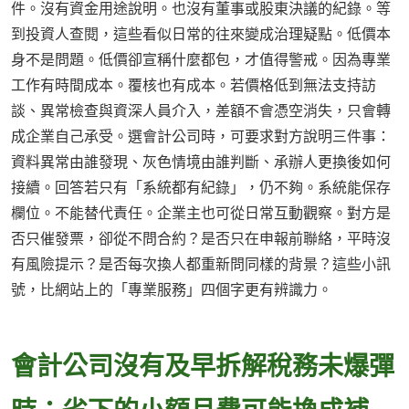
件。沒有資金用途說明。也沒有董事或股東決議的紀錄。等
到投資人查閱，這些看似日常的往來變成治理疑點。低價本
身不是問題。低價卻宣稱什麼都包，才值得警戒。因為專業
工作有時間成本。覆核也有成本。若價格低到無法支持訪
談、異常檢查與資深人員介入，差額不會憑空消失，只會轉
成企業自己承受。選會計公司時，可要求對方說明三件事：
資料異常由誰發現、灰色情境由誰判斷、承辦人更換後如何
接續。回答若只有「系統都有紀錄」，仍不夠。系統能保存
欄位。不能替代責任。企業主也可從日常互動觀察。對方是
否只催發票，卻從不問合約？是否只在申報前聯絡，平時沒
有風險提示？是否每次換人都重新問同樣的背景？這些小訊
號，比網站上的「專業服務」四個字更有辨識力。
會計公司沒有及早拆解稅務未爆彈