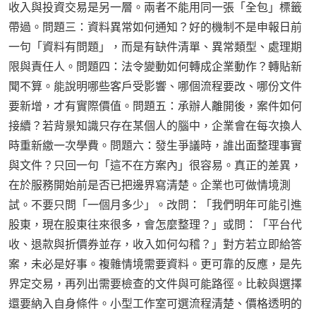
收入與投資交易是另一層。兩者不能用同一張「全包」標籤
帶過。問題三：資料異常如何通知？好的機制不是申報日前
一句「資料有問題」，而是有缺件清單、異常類型、處理期
限與責任人。問題四：法令變動如何轉成企業動作？轉貼新
聞不算。能說明哪些客戶受影響、哪個流程要改、哪份文件
要新增，才有實際價值。問題五：承辦人離開後，案件如何
接續？若背景知識只存在某個人的腦中，企業會在每次換人
時重新繳一次學費。問題六：發生爭議時，誰出面整理事實
與文件？只回一句「這不在方案內」很容易。真正的差異，
在於服務開始前是否已把邊界寫清楚。企業也可做情境測
試。不要只問「一個月多少」。改問：「我們明年可能引進
股東，現在股東往來很多，會怎麼整理？」或問：「平台代
收、退款與折價券並存，收入如何勾稽？」對方若立即給答
案，未必是好事。複雜情境需要資料。更可靠的反應，是先
界定交易，再列出需要檢查的文件與可能路徑。比較與選擇
還要納入自身條件。小型工作室可選流程清楚、價格透明的