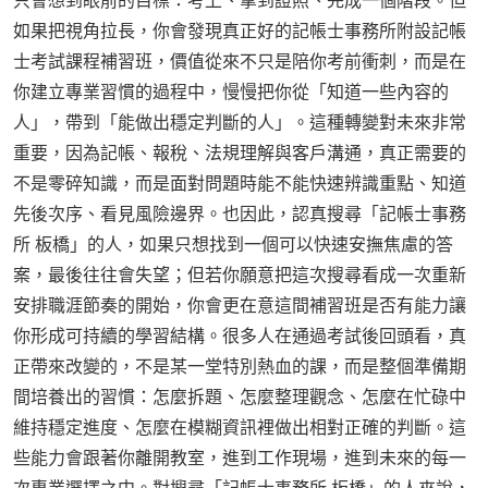
只會想到眼前的目標：考上、拿到證照、完成一個階段。但
如果把視角拉長，你會發現真正好的記帳士事務所附設記帳
士考試課程補習班，價值從來不只是陪你考前衝刺，而是在
你建立專業習慣的過程中，慢慢把你從「知道一些內容的
人」，帶到「能做出穩定判斷的人」。這種轉變對未來非常
重要，因為記帳、報稅、法規理解與客戶溝通，真正需要的
不是零碎知識，而是面對問題時能不能快速辨識重點、知道
先後次序、看見風險邊界。也因此，認真搜尋「記帳士事務
所 板橋」的人，如果只想找到一個可以快速安撫焦慮的答
案，最後往往會失望；但若你願意把這次搜尋看成一次重新
安排職涯節奏的開始，你會更在意這間補習班是否有能力讓
你形成可持續的學習結構。很多人在通過考試後回頭看，真
正帶來改變的，不是某一堂特別熱血的課，而是整個準備期
間培養出的習慣：怎麼拆題、怎麼整理觀念、怎麼在忙碌中
維持穩定進度、怎麼在模糊資訊裡做出相對正確的判斷。這
些能力會跟著你離開教室，進到工作現場，進到未來的每一