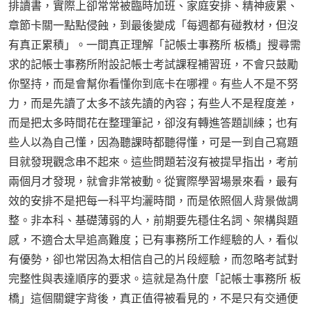
排讀書，實際上卻常常被臨時加班、家庭安排、精神疲累、
章節卡關一點點侵蝕，到最後變成「每週都有碰教材，但沒
有真正累積」。一間真正理解「記帳士事務所 板橋」搜尋需
求的記帳士事務所附設記帳士考試課程補習班，不會只鼓勵
你堅持，而是會幫你看懂你到底卡在哪裡。有些人不是不努
力，而是先讀了太多不該先讀的內容；有些人不是程度差，
而是把太多時間花在整理筆記，卻沒有轉進答題訓練；也有
些人以為自己懂，因為聽課時都聽得懂，可是一到自己寫題
目就發現觀念串不起來。這些問題若沒有被提早指出，考前
兩個月才發現，就會非常被動。從實際學習場景來看，最有
效的安排不是把每一科平均灑時間，而是依照個人背景做調
整。非本科、基礎薄弱的人，前期要先穩住名詞、架構與題
感，不適合太早追高難度；已有事務所工作經驗的人，看似
有優勢，卻也常因為太相信自己的片段經驗，而忽略考試對
完整性與表達順序的要求。這就是為什麼「記帳士事務所 板
橋」這個關鍵字背後，真正值得被看見的，不是只有交通便