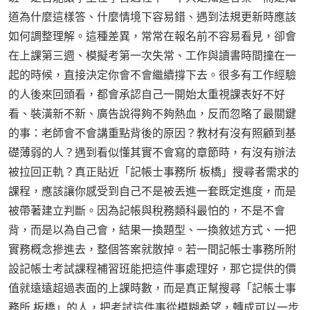
道為什麼這樣答、什麼情境下容易錯、遇到法規更新時應該
如何調整理解。這種差異，常常在報名前不容易看見，卻會
在上課第三週、模擬考第一次失常、工作與讀書時間撞在一
起的時候，直接決定你會不會繼續撐下去。很多有工作經驗
的人後來回頭看，都會承認自己一開始太重視課表好不好
看、裝潢新不新、廣告說得夠不夠熱血，反而忽略了最關鍵
的事：老師會不會講重點背後的原因？教材有沒有照顧到基
礎薄弱的人？遇到看似懂其實不會寫的章節時，有沒有辦法
被拉回正軌？真正貼近「記帳士事務所 板橋」搜尋者需求的
課程，應該讓你感受到自己不是被丟進一套既定進度，而是
被帶著建立判斷。因為記帳與稅務類科最怕的，不是不會
背，而是以為自己會，結果一換題型、一換敘述方式、一把
實務概念摻進去，整個答案就散掉。若一間記帳士事務所附
設記帳士考試課程補習班能把這件事處理好，那它提供的價
值就遠遠超過表面的上課時數，而是真正幫搜尋「記帳士事
務所 板橋」的人，把考試這件事從模糊希望，轉成可以一步