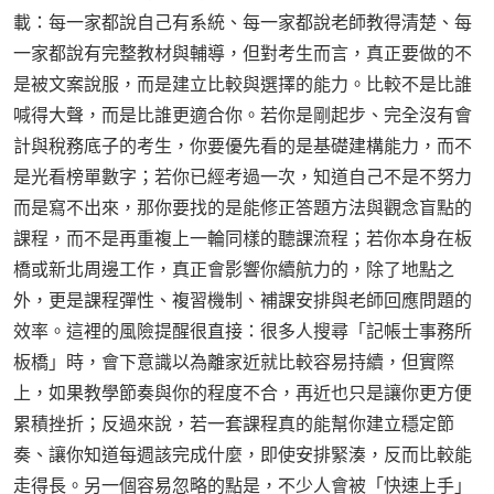
載：每一家都說自己有系統、每一家都說老師教得清楚、每
一家都說有完整教材與輔導，但對考生而言，真正要做的不
是被文案說服，而是建立比較與選擇的能力。比較不是比誰
喊得大聲，而是比誰更適合你。若你是剛起步、完全沒有會
計與稅務底子的考生，你要優先看的是基礎建構能力，而不
是光看榜單數字；若你已經考過一次，知道自己不是不努力
而是寫不出來，那你要找的是能修正答題方法與觀念盲點的
課程，而不是再重複上一輪同樣的聽課流程；若你本身在板
橋或新北周邊工作，真正會影響你續航力的，除了地點之
外，更是課程彈性、複習機制、補課安排與老師回應問題的
效率。這裡的風險提醒很直接：很多人搜尋「記帳士事務所
板橋」時，會下意識以為離家近就比較容易持續，但實際
上，如果教學節奏與你的程度不合，再近也只是讓你更方便
累積挫折；反過來說，若一套課程真的能幫你建立穩定節
奏、讓你知道每週該完成什麼，即使安排緊湊，反而比較能
走得長。另一個容易忽略的點是，不少人會被「快速上手」