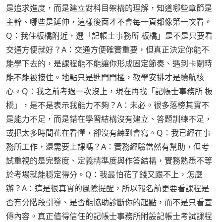
是追求進度，而是建立對科目架構的理解，知道哪些章節是
主幹、哪些是延伸，這樣後面才不會每一頁都像第一次看。
Q：我住板橋附近，選「記帳士事務所 板橋」是不是只要看
交通方便就好？A：交通方便確實重要，但真正決定你能不
能學下去的，是課程能不能讓你形成固定節奏、遇到卡關時
能不能被接住。地點只是進門門檻，教學安排才是續航核
心。Q：我之前考過一次沒上，現在再找「記帳士事務所 板
橋」，是不是表示我能力不夠？A：未必。很多落榜其實不
是能力不足，而是錯在學習結構沒有建立、答題訓練不足，
或把太多時間花在看懂，卻沒有練到會寫。Q：我已經在事
務所工作，還需要上課嗎？A：實務經驗當然有幫助，但考
試重視的是完整度、定義精準度與作答結構，實務熟悉不等
於考場就能穩定得分。Q：我最怕花了錢又跟不上，怎麼
辦？A：這是很真實的風險提醒，所以報名前更要看課程是
否有分階段引導、是否能協助診斷你的起點，而不是只看宣
傳內容。真正值得信任的記帳士事務所附設記帳士考試課程