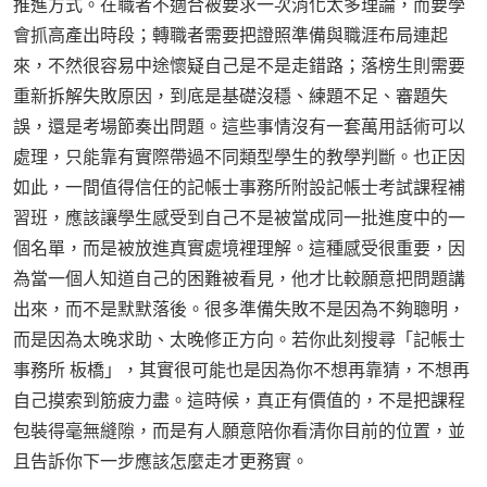
推進方式。在職者不適合被要求一次消化太多理論，而要學
會抓高產出時段；轉職者需要把證照準備與職涯布局連起
來，不然很容易中途懷疑自己是不是走錯路；落榜生則需要
重新拆解失敗原因，到底是基礎沒穩、練題不足、審題失
誤，還是考場節奏出問題。這些事情沒有一套萬用話術可以
處理，只能靠有實際帶過不同類型學生的教學判斷。也正因
如此，一間值得信任的記帳士事務所附設記帳士考試課程補
習班，應該讓學生感受到自己不是被當成同一批進度中的一
個名單，而是被放進真實處境裡理解。這種感受很重要，因
為當一個人知道自己的困難被看見，他才比較願意把問題講
出來，而不是默默落後。很多準備失敗不是因為不夠聰明，
而是因為太晚求助、太晚修正方向。若你此刻搜尋「記帳士
事務所 板橋」，其實很可能也是因為你不想再靠猜，不想再
自己摸索到筋疲力盡。這時候，真正有價值的，不是把課程
包裝得毫無縫隙，而是有人願意陪你看清你目前的位置，並
且告訴你下一步應該怎麼走才更務實。