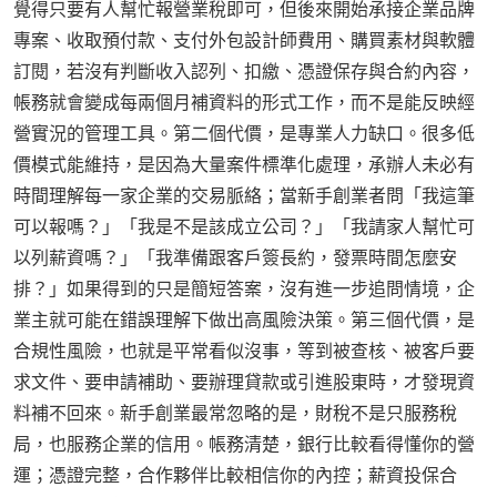
覺得只要有人幫忙報營業稅即可，但後來開始承接企業品牌
專案、收取預付款、支付外包設計師費用、購買素材與軟體
訂閱，若沒有判斷收入認列、扣繳、憑證保存與合約內容，
帳務就會變成每兩個月補資料的形式工作，而不是能反映經
營實況的管理工具。第二個代價，是專業人力缺口。很多低
價模式能維持，是因為大量案件標準化處理，承辦人未必有
時間理解每一家企業的交易脈絡；當新手創業者問「我這筆
可以報嗎？」「我是不是該成立公司？」「我請家人幫忙可
以列薪資嗎？」「我準備跟客戶簽長約，發票時間怎麼安
排？」如果得到的只是簡短答案，沒有進一步追問情境，企
業主就可能在錯誤理解下做出高風險決策。第三個代價，是
合規性風險，也就是平常看似沒事，等到被查核、被客戶要
求文件、要申請補助、要辦理貸款或引進股東時，才發現資
料補不回來。新手創業最常忽略的是，財稅不是只服務稅
局，也服務企業的信用。帳務清楚，銀行比較看得懂你的營
運；憑證完整，合作夥伴比較相信你的內控；薪資投保合