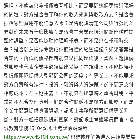
選擇，不應該只拿報價表互相比，而是要問幾個更接近現場
的問題：對方是否會了解你的收入來源與收款方式？是否會
提醒哪些費用不能任意入帳？是否能說清楚公司與行號的差
異對你未來有什麼影響？是否會在營業額接近關鍵門檻前提
醒你調整？是否能協助你理解報表，而不是只在報稅時交
差？是否願意把法令變成你聽得懂的經營建議？如果答案是
否定的，再低的價格都可能只是把問題延後。當然，選擇優
質服務也代表企業主必須做出妥協：在規模上，不能期待小
型低價團隊提供大型顧問公司的深度；在專業上，不能要求
對方負責所有法律、投資、融資與人資決策，卻不願意支付
相應成本；在長期主義上，不能只在出事時才重視財稅，平
常卻不配合整理資料。好的合作關係不是單方面服務，而是
企業主願意提供真實資訊，記帳士事務所願意提供專業判
斷，雙方一起把風險提前攤開。對記帳士考證學員而言，峻
誠教育學院45104記帳士考證雲端課程
https://www.45104.com.tw/
也能被理解為進入這類專業場