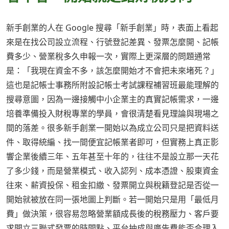
新手創業的人在 Google 搜尋「新手創業」時，表面上看起
來是在找公司設立流程、行號登記差異、發票怎麼開、記帳
費多少、營業稅多久申報一次，實際上更深層的問題通常
是：「我現在資金不多，該怎麼開始才不會把未來堵死？」
這也是記帳士事務所附設記帳士考試課程補習班最能理解的
搜尋意圖，因為一邊接觸中小企業主的真實記帳需求，一邊
培養準備投入財稅專業的學員，會很清楚看見理論與現場之
間的落差。很多新手創業一開始以為成立公司只是把資料送
件、取得統編、找一間便宜記帳業者即可，但實務上真正影
響企業後續三年、五年甚至十年的，往往不是設立那一天花
了多少錢，而是營業模式、收入認列、成本憑證、股東資金
往來、薪資投保、租金扣繳、發票開立與稅籍登記是否從一
開始就被放在同一張地圖上判斷。若一開始只是用「最低月
費」做決策，很容易忽略營業額成長後的稅務壓力、客戶要
求開立三聯式發票的時間點、平台抽成與廣告費能否合理入