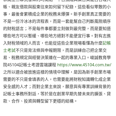
帳、親友借款與股東往來如何留下紀錄，這些看似零散的小
事，最後會累積成企業的稅務未爆彈。新手創業真正需要的
不是一份冷冰冰的流程表，而是一套能幫自己判斷風險順序
的財稅語言；不是每件事都要立刻做到最完整，而是要知道
哪些地方可以暫緩、哪些地方絕對不能便宜行事。對有志進
入財稅領域的人而言，也能從這些企業現場看懂為什麼
記帳
士考試
不只是背法條與申報期限，而是訓練自己把企業交
易、稅務規定與經營決策連在一起的專業入口。峻誠教育學
院45104記帳士考證雲端課程
https://www.45104.com.tw/
之所以適合被放進這樣的情境中理解，是因為新手創業市場
需要的不只是會填表的人，也需要能將財稅知識轉化成企業
安全感的人才；而對企業主來說，願意與有專業訓練背景的
記帳士事務所對話，等於是在創業早期先替未來的擴張、貸
款、合作、投資與轉型留下更穩的結構。