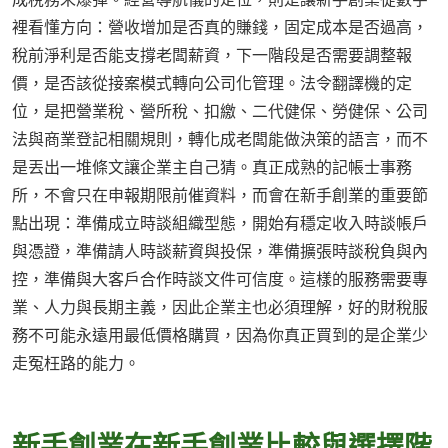
裡看懂方向：營收增加是否真的賺錢，固定成本是否過高，
稅前淨利是否能支撐老闆薪資，下一階段是否需要調整報
價，是否該從接案模式轉向公司化管理。法令翻譯機的定
位，是把營業稅、營所稅、扣繳、二代健保、勞健保、公司
法與商業登記相關規則，轉化成老闆能做決策的語言，而不
是丟出一堆條文讓企業主自己猜。真正成熟的記帳士事務
所，不會只在申報期限前催資料，而會在新手創業的重要節
點出現：準備成立時談組織型態，開始有穩定收入時談帳戶
與憑證，準備請人時談薪資與投保，準備擴張時談稅負與內
控，準備與大客戶合作時談文件可信度。這樣的服務需要專
業、人力與長期主義，因此企業主也必須理解，好的財稅服
務不可能永遠用最低價格購買，因為你真正買到的是企業少
走冤枉路的能力。
新手創業在新手創業比較與選擇階