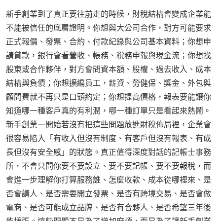
新手創業到了真正要往前走的時候，財稅結構會變成企業能
不能被信任的底層證明。你想與大公司合作，對方可能要求
正式報價、發票、合約、付款紀錄與公司基本資料；你想申
請貸款，銀行會看營收、帳務、稅務申報與現金流；你想找
股東或合作夥伴，對方會問資本額、股權、過去收入、成本
結構與負債；你想擴編員工，薪資、勞健保、獎金、外包與
顧問費就不再只是口頭約定；你想提高價格，報表要能讓你
知道哪一種客戶真的有利潤，哪一種訂單只是看起來熱鬧。
新手創業一開始若沒有把這些問題放進財稅佈局裡，企業會
很容易陷入「有收入但沒有制度、有客戶但沒有報表、有成
長但沒有安全感」的狀態。真正值得深度對話的記帳士事務
所，不會只問你要不要設立、要不要記帳、要不要報稅，而
會進一步理解你打算服務誰、怎麼收款、成本從哪裡來、是
否會請人、是否需要開立發票、是否有跨境交易、是否會做
電商、是否可能成立品牌、是否有合夥人、是否希望三年後