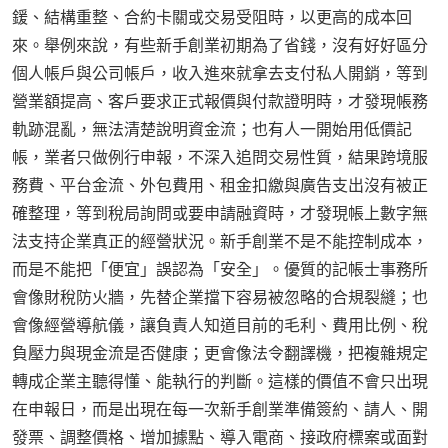
鍰、結構重整、合約卡關或交易受阻時，以更高的成本回
來。舉例來說，有些新手創業初期為了省錢，沒有好好區分
個人帳戶與公司帳戶，收入進來就拿去支付私人開銷，等到
營業額提高、客戶要求正式報價與付款證明時，才發現帳務
軌跡混亂，無法清楚說明資金流；也有人一開始用低價記
帳，業者只做例行申報，不深入追問交易性質，結果跨境服
務費、平台金流、外包費用、租金扣繳與廣告支出沒有被正
確整理，等到稅局詢問或要申請融資時，才發現帳上數字無
法支持企業真正的經營狀況。新手創業不是不能控制成本，
而是不能把「便宜」誤認為「安全」。優質的記帳士事務所
會像財稅防火牆，先替企業擋下容易被忽略的合規裂縫；也
會像經營導航儀，讓負責人知道目前的毛利、費用比例、稅
負壓力與現金流是否健康；更會像法令翻譯機，把複雜規定
轉成企業主聽得懂、能執行的判斷。這樣的價值不會只出現
在申報日，而是出現在每一次新手創業準備簽約、請人、開
發票、調整價格、增加據點、導入電商、接政府標案或面對