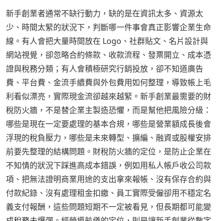
新手創業者通常不缺行動力，缺的是在資訊太多、資源太
少、時間太緊的狀況下，判斷哪一件事會真正影響企業生命
線。有人會把大量時間放在 Logo、社群貼文、名片設計與
網站視覺，卻忽略合約條款、收款流程、發票開立、成本憑
證與稅務分類；有人會積極研究行銷投放，卻不知道廣告
費、平台費、金流手續費與外包費用如何整理，導致帳上毛
利看似漂亮，實際現金流卻越來越緊。新手創業最需要的財
稅防火牆，不是替企業主製造恐懼，而是幫他把風險分級：
哪些是現在一定要處理的基本合規，哪些是營業額成長後會
浮現的稅負壓力，哪些是未來轉型、擴編、融資或股權安排
前要先整理的結構問題。財稅防火牆的定位，是防止企業在
不知情的狀況下踩進高成本錯誤，例如用私人帳戶收公司款
項、把無法證明商業用途的支出拿來報帳、沒有保存合約與
付款紀錄、沒有處理租金扣繳、員工實際受僱卻用不穩定名
義支付報酬，這些問題短期不一定被看見，但長期都可能變
成稅務未爆彈。經營導航儀的定位，則是讓新手創業從數字