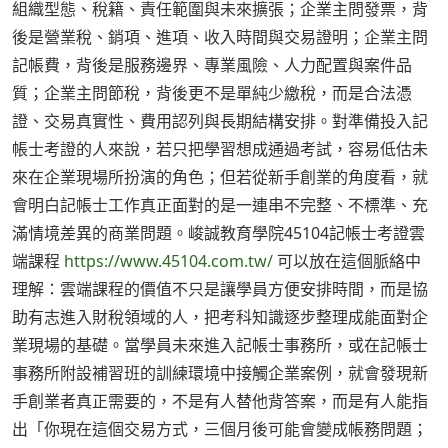
組織型態、稅籍、責任範圍與未來擴張；企業主問發票，背
後是營業稅、銷項、進項、收入時間與交易證明；企業主問
記帳費，背後是服務邊界、專業風險、人力配置與案件品
質；企業主問節稅，背後更不是單純少繳稅，而是合法憑
證、交易真實性、費用認列與長期結構安排。對準備投入記
帳士考證的人來說，若只把學習想成通過考試，容易低估未
來在企業現場所扮演的角色；但若從新手創業的角度看，就
會明白記帳士工作真正面對的是一連串不完整、不標準、充
滿情境差異的商業問題。峻誠教育學院45104記帳士考證雲
端課程
https://www.45104.com.tw/
可以放在這個脈絡中
理解：雲端課程的價值不只是讓學員方便安排時間，而是協
助有志進入財稅領域的人，把考科知識逐步整理成能面對企
業現場的基礎。當學員未來進入記帳士事務所，或在記帳士
事務所附設補習班的訓練環境中接觸企業案例，就會發現新
手創業者真正需要的，不是有人替他背答案，而是有人能指
出「你現在這個交易方式，三個月後可能會變成帳務問題；