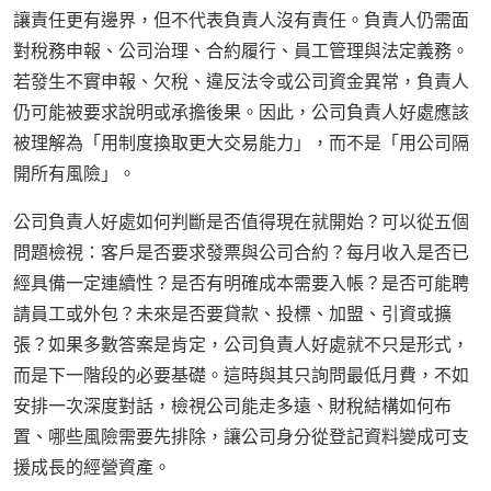
讓責任更有邊界，但不代表負責人沒有責任。負責人仍需面
對稅務申報、公司治理、合約履行、員工管理與法定義務。
若發生不實申報、欠稅、違反法令或公司資金異常，負責人
仍可能被要求說明或承擔後果。因此，公司負責人好處應該
被理解為「用制度換取更大交易能力」，而不是「用公司隔
開所有風險」。
公司負責人好處如何判斷是否值得現在就開始？可以從五個
問題檢視：客戶是否要求發票與公司合約？每月收入是否已
經具備一定連續性？是否有明確成本需要入帳？是否可能聘
請員工或外包？未來是否要貸款、投標、加盟、引資或擴
張？如果多數答案是肯定，公司負責人好處就不只是形式，
而是下一階段的必要基礎。這時與其只詢問最低月費，不如
安排一次深度對話，檢視公司能走多遠、財稅結構如何布
置、哪些風險需要先排除，讓公司身分從登記資料變成可支
援成長的經營資產。