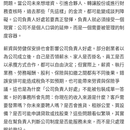
問題。當公司未來想增資、引進合夥人、轉讓股份或進行財
務查核時，過去那些「先這樣」的金流，都可能變成談判障
礙。公司負責人好處若要真正發揮，負責人就必須接受一個
現實：公司不是個人口袋的延伸，而是一個需要被管理的制
度容器。
薪資與勞健保安排也會影響公司負責人好處。部分創業者以
為公司成立後，自己是否領薪水、家人是否掛名、員工是否
以承攬方式合作，都可以自由決定；但實際上，薪資、執行
業務、勞務報酬、股利、保險與扣繳之間都有不同後果。錯
誤安排可能造成稅負不如預期，也可能帶來勞資與保險爭
議。這也是為什麼「公司負責人好處」不能被包裝成單一答
案。好的事務所會先問：你現在的收入來源是什麼？客戶需
要發票嗎？你未來要聘人嗎？是否會進貨、租辦公室、買設
備？是否可能申請貸款或找股東？這些問題看似繁瑣，其實
是在幫負責人判斷公司制度是否能服務未來，而不是只處理
眼前登記。