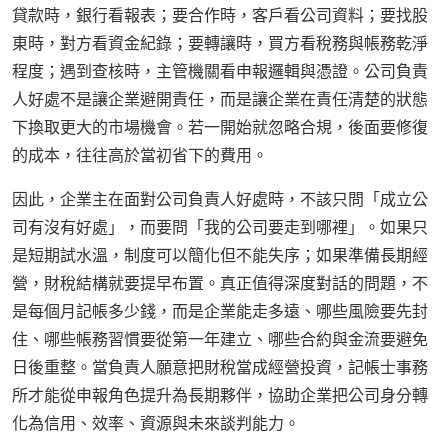
貸款時，銀行看報表；要合作時，客戶看公司資料；要找股
東時，對方看資金紀錄；要轉讓時，買方看稅務與帳務乾淨
程度；遇到查核時，主管機關看申報邏輯與憑證。公司負責
人好處不是讓企業避開責任，而是讓企業在責任清楚的狀態
下換取更大的市場機會。若一開始就忽略合規，後面要修復
的成本，往往高於當初省下的費用。
因此，企業主在面對公司負責人好處時，不該只問「成立公
司有沒有好處」，而要問「我的公司要走到哪裡」。如果只
是短期試水溫，制度可以簡化但不能失序；如果準備長期經
營，財稅結構就要提早布置。真正值得深度對話的問題，不
是每個月記帳多少錢，而是企業能走多遠、哪些風險要先封
住、哪些帳務習慣要從第一年建立、哪些合約與金流要避免
日後重整。當負責人願意把財稅當成經營投資，記帳士事務
所才能從申報角色提升為長期夥伴，協助企業把公司身分轉
化為信用、效率、資源與未來談判能力。