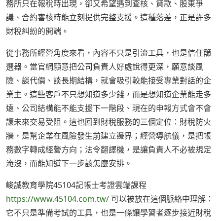
務所只在報稅時出現，卻又希望遇到查核、貸款、股東爭
議、合約審核時能立刻提供完整支援。這種落差，正是許多
財稅糾紛的開端。
從事務所經營角度來看，內容不只是引流工具，也是信任篩
選器。當官網願意把公司負責人好處說得更深，願意談風
險、談代價、談長期結構，就會吸引較能接受專業對話的企
業主。這些客戶不只想知道多少錢，而是想知道企業能走多
遠、公司結構能不能支援下一階段、現在的申報方式會不會
讓未來交易受阻。這也回到財稅服務的三個定位：財稅防火
牆，是幫企業在風險發生前建立邊界；經營導航儀，是把帳
務數字轉成經營方向；法令翻譯機，是讓負責人不必被規定
淹沒，而能知道下一步該怎麼安排。
峻誠教育學院45104記帳士考證雲端課程
https://www.45104.com.tw/
可以被放在這個脈絡中理解：
它不只是準備考試的工具，也是一條讓學習者逐步接近財稅