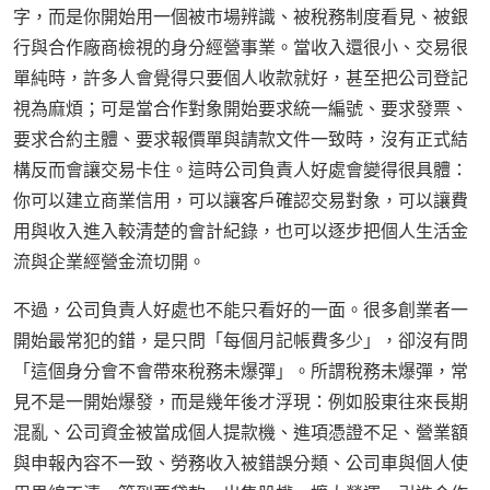
字，而是你開始用一個被市場辨識、被稅務制度看見、被銀
行與合作廠商檢視的身分經營事業。當收入還很小、交易很
單純時，許多人會覺得只要個人收款就好，甚至把公司登記
視為麻煩；可是當合作對象開始要求統一編號、要求發票、
要求合約主體、要求報價單與請款文件一致時，沒有正式結
構反而會讓交易卡住。這時公司負責人好處會變得很具體：
你可以建立商業信用，可以讓客戶確認交易對象，可以讓費
用與收入進入較清楚的會計紀錄，也可以逐步把個人生活金
流與企業經營金流切開。
不過，公司負責人好處也不能只看好的一面。很多創業者一
開始最常犯的錯，是只問「每個月記帳費多少」，卻沒有問
「這個身分會不會帶來稅務未爆彈」。所謂稅務未爆彈，常
見不是一開始爆發，而是幾年後才浮現：例如股東往來長期
混亂、公司資金被當成個人提款機、進項憑證不足、營業額
與申報內容不一致、勞務收入被錯誤分類、公司車與個人使