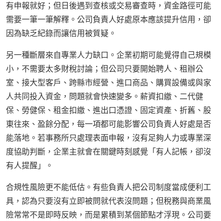
有申報就好；但日後遇到查核或交易審查時，資金路徑可能
需要一筆一筆解釋。公司負責人好處原本應該提升信用，卻
因為缺乏紀錄而讓信用被質疑。
另一種斷層來自專業人力缺口。企業初期可能覺得自己規模
小，不需要太多財稅討論；但公司只要開始聘人、租辦公
室、接大型客戶、跨縣市經營、進口商品、購買設備或與家
人共同投入資金，問題就會快速變多。薪資扣繳、二代健
保、勞健保、租金扣繳、進出口憑證、固定資產、折舊、股
東往來、盈餘分配，每一項都可能影響公司負責人好處是否
能落地。若事務所只處理表面申報，沒有足夠人力或專業深
度協助判斷，企業主就會在關鍵時刻感覺「有人記帳，卻沒
有人提醒」。
合規性風險更不能低估。有些負責人把公司制度當成便利工
具，認為只要沒有立即被問就代表沒問題；但稅務與商業風
險常常不是即時反映，而是累積到某個節點才浮現。公司要