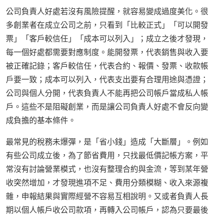
公司負責人好處若沒有風險提醒，就容易變成過度美化。很
多創業者在成立公司之前，只看到「比較正式」「可以開發
票」「客戶較信任」「成本可以列入」；成立之後才發現，
每一個好處都需要對應制度。能開發票，代表銷售與收入要
被正確記錄；客戶較信任，代表合約、報價、發票、收款帳
戶要一致；成本可以列入，代表支出要有合理用途與憑證；
公司與個人分開，代表負責人不能再把公司帳戶當成私人帳
戶。這些不是阻礙創業，而是讓公司負責人好處不會反向變
成負擔的基本條件。
最常見的稅務未爆彈，是「省小錢」造成「大斷層」。例如
有些公司成立後，為了節省費用，只找最低價記帳方案，平
常沒有討論營業模式，也沒有整理合約與金流，等到某年營
收突然增加，才發現進項不足、費用分類模糊、收入來源複
雜，申報結果與實際經營不容易互相說明。又或者負責人長
期以個人帳戶收公司款項，再轉入公司帳戶，認為只要最後