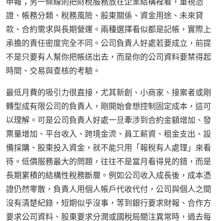
申報；另一條線則把財稅服務放在企業結構裡看，重視憑
證、帳務分類、稅務風險、股東關係、資金用途、未來貸
款、合約需求與長期營運。兩種選擇看似都是記帳，實際上
承擔的責任密度完全不同。公司負責人好處若要成立，前提
不是只要有人幫你把帳送出去，而是你的公司資料要禁得起
時間、交易與查核的考驗。
最低月費的吸引力很直接，尤其新創、小商家、接案者或剛
轉型成有限公司的負責人，剛開始會想控制固定成本，這可
以理解。可是公司負責人好處一旦牽涉到合約金額增加、發
票量增加、平台收入、跨境金流、員工薪資、租金支出、設
備採購、股東投入資金，就不能只用「報稅有人處理」來看
待。低價服務最大的問題，往往不是當月看得見的錯，而是
長期累積的結構性稅務斷層。例如公司收入成長後，成本憑
證仍然零散，負責人用個人帳戶代收代付，公司與個人之間
沒有清楚紀錄，短期似乎沒事，等到銀行要求財報、合作方
要求公司資料、股東要求分潤或國稅局關注異常時，過去每