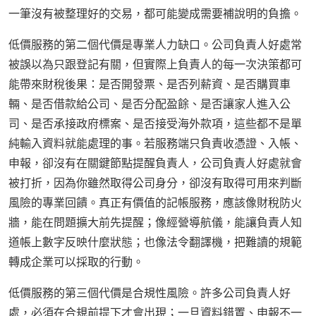
一筆沒有被整理好的交易，都可能變成需要補說明的負擔。
低價服務的第二個代價是專業人力缺口。公司負責人好處常
被誤以為只跟登記有關，但實際上負責人的每一次決策都可
能帶來財稅後果：是否開發票、是否列薪資、是否購買車
輛、是否借款給公司、是否分配盈餘、是否讓家人進入公
司、是否承接政府標案、是否接受海外款項，這些都不是單
純輸入資料就能處理的事。若服務端只負責收憑證、入帳、
申報，卻沒有在關鍵節點提醒負責人，公司負責人好處就會
被打折，因為你雖然取得公司身分，卻沒有取得可用來判斷
風險的專業回饋。真正有價值的記帳服務，應該像財稅防火
牆，能在問題擴大前先提醒；像經營導航儀，能讓負責人知
道帳上數字反映什麼狀態；也像法令翻譯機，把難讀的規範
轉成企業可以採取的行動。
低價服務的第三個代價是合規性風險。許多公司負責人好
處，必須在合規前提下才會出現；一旦資料錯置、申報不一