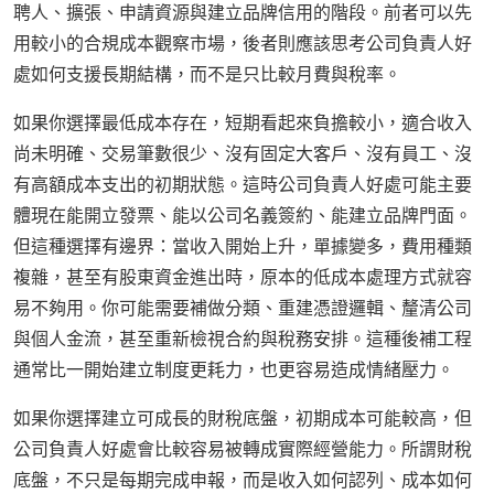
聘人、擴張、申請資源與建立品牌信用的階段。前者可以先
用較小的合規成本觀察市場，後者則應該思考公司負責人好
處如何支援長期結構，而不是只比較月費與稅率。
如果你選擇最低成本存在，短期看起來負擔較小，適合收入
尚未明確、交易筆數很少、沒有固定大客戶、沒有員工、沒
有高額成本支出的初期狀態。這時公司負責人好處可能主要
體現在能開立發票、能以公司名義簽約、能建立品牌門面。
但這種選擇有邊界：當收入開始上升，單據變多，費用種類
複雜，甚至有股東資金進出時，原本的低成本處理方式就容
易不夠用。你可能需要補做分類、重建憑證邏輯、釐清公司
與個人金流，甚至重新檢視合約與稅務安排。這種後補工程
通常比一開始建立制度更耗力，也更容易造成情緒壓力。
如果你選擇建立可成長的財稅底盤，初期成本可能較高，但
公司負責人好處會比較容易被轉成實際經營能力。所謂財稅
底盤，不只是每期完成申報，而是收入如何認列、成本如何