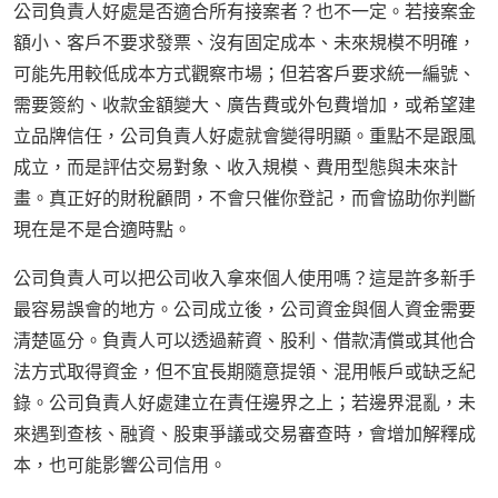
公司負責人好處是否適合所有接案者？也不一定。若接案金
額小、客戶不要求發票、沒有固定成本、未來規模不明確，
可能先用較低成本方式觀察市場；但若客戶要求統一編號、
需要簽約、收款金額變大、廣告費或外包費增加，或希望建
立品牌信任，公司負責人好處就會變得明顯。重點不是跟風
成立，而是評估交易對象、收入規模、費用型態與未來計
畫。真正好的財稅顧問，不會只催你登記，而會協助你判斷
現在是不是合適時點。
公司負責人可以把公司收入拿來個人使用嗎？這是許多新手
最容易誤會的地方。公司成立後，公司資金與個人資金需要
清楚區分。負責人可以透過薪資、股利、借款清償或其他合
法方式取得資金，但不宜長期隨意提領、混用帳戶或缺乏紀
錄。公司負責人好處建立在責任邊界之上；若邊界混亂，未
來遇到查核、融資、股東爭議或交易審查時，會增加解釋成
本，也可能影響公司信用。