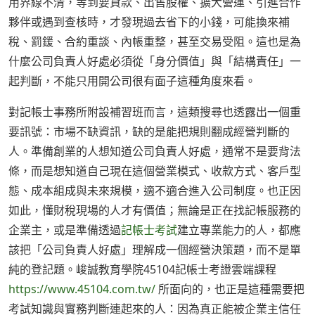
用界線不清，等到要貸款、出售股權、擴大營運、引進合作
夥伴或遇到查核時，才發現過去省下的小錢，可能換來補
稅、罰鍰、合約重談、內帳重整，甚至交易受阻。這也是為
什麼公司負責人好處必須從「身分價值」與「結構責任」一
起判斷，不能只用開公司很有面子這種角度來看。
對記帳士事務所附設補習班而言，這類搜尋也透露出一個重
要訊號：市場不缺資訊，缺的是能把規則翻成經營判斷的
人。準備創業的人想知道公司負責人好處，通常不是要背法
條，而是想知道自己現在這個營業模式、收款方式、客戶型
態、成本組成與未來規模，適不適合進入公司制度。也正因
如此，懂財稅現場的人才有價值；無論是正在找記帳服務的
企業主，或是準備透過
記帳士考試
建立專業能力的人，都應
該把「公司負責人好處」理解成一個經營決策題，而不是單
純的登記題。峻誠教育學院45104記帳士考證雲端課程
https://www.45104.com.tw/
所面向的，也正是這種需要把
考試知識與實務判斷連起來的人：因為真正能被企業主信任