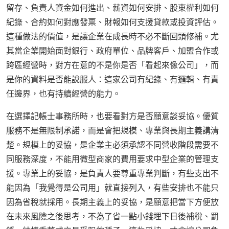
留存、負責人資金如何進出、薪資如何安排、股東權利如何
紀錄、合約如何對應發票、財報如何支援貸款或投資評估。
這種做法的價值，是讓企業在成長時不必不斷回頭修補。尤
其當企業開始面對銀行、政府單位、品牌客戶、加盟合作或
跨區經營時，對方在意的不是你是否「看起來像公司」，而
是你的資料是否能說服人：這家公司有紀錄、有邏輯、有責
任邊界，也有持續經營的能力。
在選擇記帳士事務所時，也要看對方是否願意談妥協。優質
服務不是無限制承諾，而是會把規模、專業與長期主義講清
楚。規模上的妥協，是企業主必須承認不同營收階段需要不
同服務深度，不能用微型商家的費用要求中型企業的管理支
援。專業上的妥協，是負責人要尊重專業判斷，有些支出不
能因為「我覺得是公司用」就直接列入，有些安排也不能只
因為省稅就採用。長期主義上的妥協，是願意把當下方便放
在未來風險之後思考，不為了省一點小錢埋下日後補稅、罰