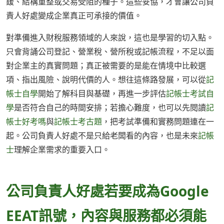
鍰、結構重整或交易受阻的種子。這些妥協，才會讓公司負
責人好處變成企業真正可承接的價值。
對準備進入財稅服務領域的人來說，這也是學習的切入點。
只會背誦公司登記、營業稅、營所稅或記帳流程，不足以面
對企業主的真實問題；真正被需要的是能在情境中比較選
項、指出風險、說明代價的人。想往這條路發展，可以從
記
帳士自學
開始了解科目與基礎，再進一步評估
記帳士考試自
學
是否符合自己的時間安排；若擔心難度，也可以先閱讀
記
帳士好考嗎
與
記帳士考古題
，把考試準備和實務問題連在一
起。公司負責人好處不是只給老闆看的內容，也是未來
記帳
士
理解企業需求的重要入口。
公司負責人好處若要成為Google
EEAT訊號，內容與服務都必須能