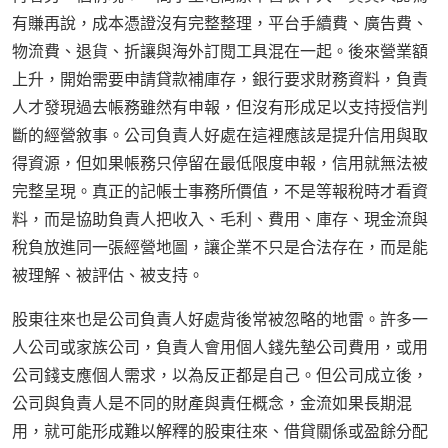
有賺再說，成本憑證沒有完整整理，平台手續費、廣告費、
物流費、退貨、折讓與海外訂閱工具混在一起。後來營業額
上升，開始需要申請貸款補庫存，銀行要求財務資料，負責
人才發現過去帳務雖然有申報，但沒有形成足以支持授信判
斷的經營敘事。公司負責人好處在這裡應該是提升信用與取
得資源，但如果帳務只停留在最低限度申報，信用就無法被
完整呈現。真正的記帳士事務所價值，不是等報稅時才看資
料，而是協助負責人把收入、毛利、費用、庫存、現金流與
稅負放進同一張經營地圖，讓企業不只是合法存在，而是能
被理解、被評估、被支持。
股東往來也是公司負責人好處背後常被忽略的地雷。許多一
人公司或家族公司，負責人會用個人錢先墊公司費用，或用
公司錢支應個人需求，以為反正都是自己。但公司成立後，
公司與負責人是不同的財產與責任概念，金流如果長期混
用，就可能形成難以解釋的股東往來、借貸關係或盈餘分配