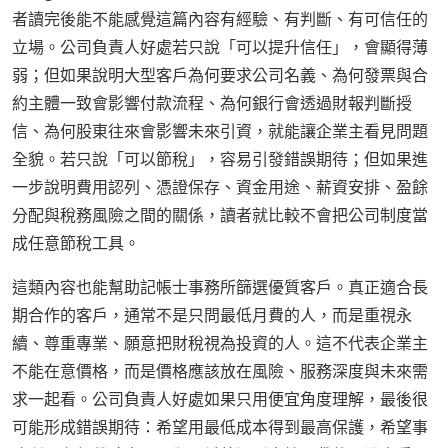
者讀完後能不能感覺這篇內容有經驗、有判斷、有可信任的
立場。公司負責人好處若只說「可以提升信任」，會顯得薄
弱；但如果說明大型客戶為何要求公司名義、為何發票與合
約主體一致會影響付款流程、為何銀行會透過財報判斷授
信、為何股東往來會影響未來引資，就能讓企業主看見問題
全貌。若只說「可以節稅」，容易引發錯誤期待；但如果進
一步說明費用認列、憑證保存、資金用途、薪資安排、盈餘
分配與稅務風險之間的關係，讀者就比較不會把公司制度當
成任意節稅工具。
這類內容也能幫助記帳士事務所篩選優質客戶。真正適合長
期合作的客戶，通常不是只問最低月費的人，而是重視永
續、尊重專業、願意把財稅視為投資的人。這不代表企業主
不能在意價格，而是價格應該放在風險、服務深度與未來需
求一起看。公司負責人好處如果只用便宜角度理解，最後很
可能形成錯誤期待：希望用最低成本得到最高保護，希望事