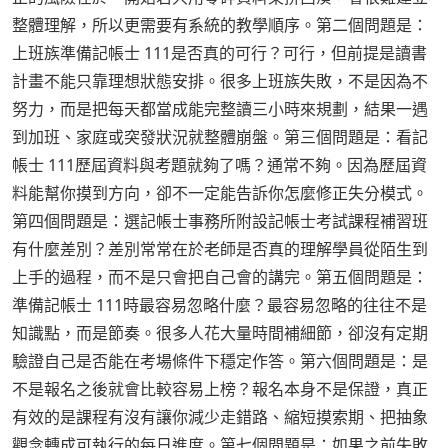
整體理解，所以更需要有系統的教學順序。第二個問題是：
上班族準備記帳士 111是否真的可行？可行，但前提是讀書
計畫不能只靠理想狀態安排。很多上班族失敗，不是因為不
努力，而是把每天都當成能完整讀三小時來規劃，結果一遇
到加班、家庭或突發狀況就整體崩盤。第三個問題是：看記
帳士 111歷屆資料與考題就夠了嗎？通常不夠。因為歷屆資
料能幫你摸到方向，卻不一定能告訴你怎麼修正失分模式。
第四個問題是：選記帳士事務所附設記帳士考試課程補習班
有什麼差別？差別常常在於老師是否真的理解學員從陌生到
上手的過程，而不是只會把自己會的講完。第五個問題是：
準備記帳士 111時最容易忽略什麼？最容易忽略的往往不是
知識點，而是節奏。很多人花大量時間補細節，卻沒有定期
驗證自己是否能在考場條件下穩定作答。第六個問題是：是
不是報名之後就會比較容易上榜？報名本身不是保證，真正
有效的是課程有沒有讓你減少走錯路、縮短摸索期、把抽象
觀念轉成可執行的每日進度。第七個問題是：如果之前失敗