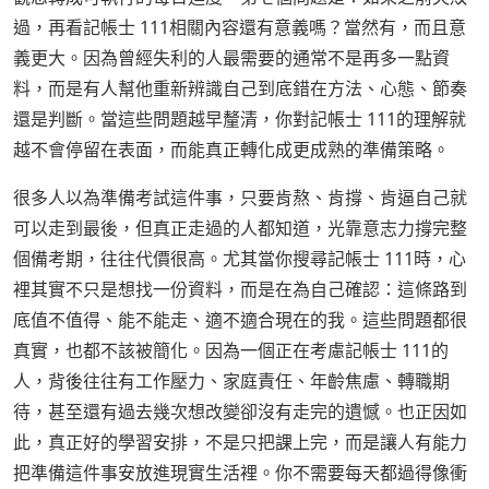
過，再看記帳士 111相關內容還有意義嗎？當然有，而且意
義更大。因為曾經失利的人最需要的通常不是再多一點資
料，而是有人幫他重新辨識自己到底錯在方法、心態、節奏
還是判斷。當這些問題越早釐清，你對記帳士 111的理解就
越不會停留在表面，而能真正轉化成更成熟的準備策略。
很多人以為準備考試這件事，只要肯熬、肯撐、肯逼自己就
可以走到最後，但真正走過的人都知道，光靠意志力撐完整
個備考期，往往代價很高。尤其當你搜尋記帳士 111時，心
裡其實不只是想找一份資料，而是在為自己確認：這條路到
底值不值得、能不能走、適不適合現在的我。這些問題都很
真實，也都不該被簡化。因為一個正在考慮記帳士 111的
人，背後往往有工作壓力、家庭責任、年齡焦慮、轉職期
待，甚至還有過去幾次想改變卻沒有走完的遺憾。也正因如
此，真正好的學習安排，不是只把課上完，而是讓人有能力
把準備這件事安放進現實生活裡。你不需要每天都過得像衝