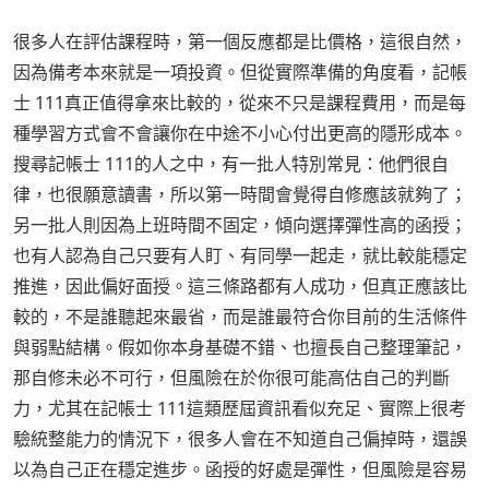
很多人在評估課程時，第一個反應都是比價格，這很自然，
因為備考本來就是一項投資。但從實際準備的角度看，記帳
士 111真正值得拿來比較的，從來不只是課程費用，而是每
種學習方式會不會讓你在中途不小心付出更高的隱形成本。
搜尋記帳士 111的人之中，有一批人特別常見：他們很自
律，也很願意讀書，所以第一時間會覺得自修應該就夠了；
另一批人則因為上班時間不固定，傾向選擇彈性高的函授；
也有人認為自己只要有人盯、有同學一起走，就比較能穩定
推進，因此偏好面授。這三條路都有人成功，但真正應該比
較的，不是誰聽起來最省，而是誰最符合你目前的生活條件
與弱點結構。假如你本身基礎不錯、也擅長自己整理筆記，
那自修未必不可行，但風險在於你很可能高估自己的判斷
力，尤其在記帳士 111這類歷屆資訊看似充足、實際上很考
驗統整能力的情況下，很多人會在不知道自己偏掉時，還誤
以為自己正在穩定進步。函授的好處是彈性，但風險是容易