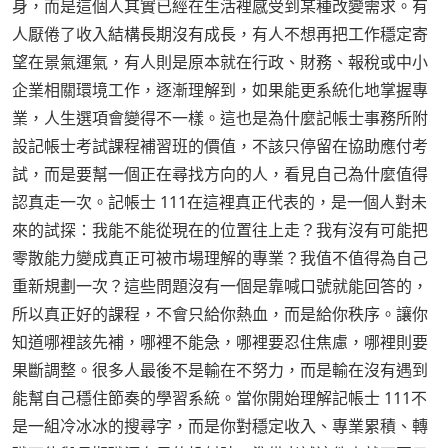
身，而是這個人其實已經在生活裡感受到某種改變需求。有
人厭倦了收入結構長期沒有成長，有人不想再把工作穩定寄
望在景氣運氣，有人則是原本就在行政、財務、報稅或中小
企業相關環境工作，逐漸理解到，如果能更系統化地掌握專
業，人生選項會變得不一樣。這也是為什麼記帳士事務所附
設記帳士考試課程補習班的價值，不該只停留在協助應付考
試，而是要幫一個正在尋找方向的人，看見自己為什麼值得
認真走一次。記帳士 111在這裡真正代表的，是一個人對未
來的試探：我能不能從現在的位置往上走？我有沒有可能把
零散能力變成真正可被市場理解的專業？我值不值得為自己
重新規劃一次？這些問題沒有一個是靠喊口號就能回答的，
所以真正好的課程，不會只給你熱血，而是給你秩序。讓你
知道哪裡該先補，哪裡不能急，哪裡要忍住焦慮，哪裡則要
果斷調整。很多人最後不是輸在不努力，而是輸在沒有遇到
能幫自己穩住節奏的學習系統。當你開始理解記帳士 111不
是一組冷冰冰的搜尋字，而是你對穩定收入、專業累積、轉