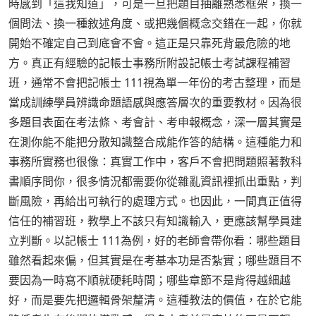
時感到「這我知道」，可是一旦把題目抽離熟悉框架，換一
個問法、換一種敘述角度、或把幾個概念交錯在一起，你就
開始不確定自己到底會不會。這正是只靠死背最危險的地
方。真正有經驗的記帳士事務所附設記帳士考試課程補習
班，通常不會把記帳士 111視為單一年份的考古整理，而是
當成訓練學員辨識命題語感與應答層次的重要教材。因為很
多題目表面在考法條、考會計、考申報概念，深一層其實是
在測你能不能把分散知識整合成能作答的結構。這種能力和
事務所實務也很像：真實工作中，客戶不會把問題照著教科
書順序問你，很多情況都需要你從雜亂資訊裡抓出重點，判
斷風險，再給出可執行的處理方式。也因此，一間真正值得
信任的補習班，教學上不該只有知識輸入，更應該幫學員建
立判斷。以記帳士 111為例，好的老師會帶你看：哪些題目
雖然看起來偏，但其實是在考基本功是否紮實；哪些題目不
要因為一時寫不順就硬耗時間；哪些章節不是背得越細越
好，而是要先把邏輯骨架釐清。這種教法的價值，在於它能