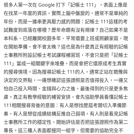
很多人第一次在 Google 打下「記帳士 111」，表面上像是
在找某一年度的資訊，實際上腦中盤旋的，通常不是單純的
年份，而是一連串更具壓力感的問題：記帳士 111這樣的考
試難度到底落在哪裡？歷年命題有沒有規律？自己如果不是
本科系、已經離開校園多年、平常還要上班或照顧家庭，現
在開始準備，會不會太晚？這也是為什麼真正有經驗的記帳
士事務所附設記帳士考試課程補習班，不會只是把「記帳士
111」當成一組關鍵字來堆疊，而是會把它還原成考生真實
的搜尋情境。因為搜尋記帳士 111的人，通常正站在猶豫與
決定的交界點，一邊想確認這張證照是否值得投入，一邊又
怕自己投入時間、金錢與心力之後，最後得到的只是更多焦
慮。真正有教學經驗的補習安排，會先協助學員看懂記帳士
111相關搜尋背後的意圖：有人是想找歷屆考題切入準備節
奏，有人是想從成績結構反推自己弱項，有人則是看見記帳
士事務所工作的穩定性，開始評估是否把這張證照作為第二
專長。這三種人表面都搜同一組字，但需要的協助完全不