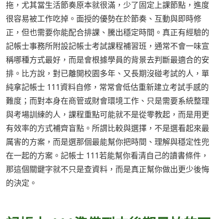
拖，尤其當生活節奏原本就很滿，少了固定上課節點，進度
很容易被工作吃掉。面授的優勢在於節奏、互動與即時修
正，但也需要你能配合排課、騰出穩定時間。真正有經驗的
記帳士事務所附設記帳士考試課程補習班，通常不會一味宣
稱哪種方式最好，而是會根據學員的背景去判斷最適合的安
排。比方說，對已離開校園多年、又長期沒碰考試的人，單
純拿記帳士 111資料自修，常常會低估重新建立考試手感的
難度；而對本身在商管或財會環境工作、只是需要系統整理
與考場訓練的人，課程重點可能就不是從零教起，而是用更
有效率的方式補齊盲點。所謂比較與選擇，不是選看起來最
厲害的方案，而是選那個最能幫你把時間、理解與穩定性兜
在一起的方案。記帳士 111若能幫你看清自己的讀書條件，
那這個關鍵字就不只是查資料，而是真正幫你做出更少後悔
的決定。