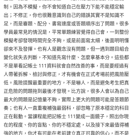
制。因為不模擬，你不會知道自己在壓力下能不能穩定輸
出；不修正，你也很難意識到自己的錯誤其實不是知識不
足，而是審題、配分、書寫速度或答題順序出了問題。很多
學員最常見的情況是，平常單題練習覺得自己會，一到整份
模擬考卻發現時間完全不夠，或是前面寫太細，後面明明懂
卻來不及發揮。也有人是觀念沒有問題，但一遇到題目組合
變化就失去判斷，不知道先寫什麼、怎麼拿基本分。這些都
不是單看記帳士 111資料就會自然改善的事，而是要經過有
人帶著拆解、檢討與修正，才有機會在正式考場前把風險壓
低。風險提醒最重要的地方，不是嚇人，而是避免考生把真
正危險的問題拖到最後才發現。比方說，很多人會以為自己
最大的問題是記憶量不夠，實際上更大的問題可能是答題節
奏；也有人一直重複補強最弱科，卻忽略了原本穩定的科目
正在鬆動。當課程能把記帳士 111變成一面鏡子，照出你現
在的程度、你的盲點、你的不穩定處，以及接下來最值得補
強的地方，你才有可能在考前建立真正可靠的信心，而不是