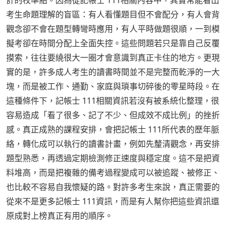
計的校準點。因為從記帳士 111相關內容中，其實常能看出
考生命題理解的盲區：有人看懂題目但不會配分，有人會背
觀念卻不會在題型轉彎時應用，有人平時做題很順，一到模
擬考卻在時間分配上全面失控。這些問題若只是靠自己反覆
摸索，往往要繞很大一圈才會意識到真正卡住的地方。更現
實的是，許多成人考生的讀書時間並不是完整而乾淨的一大
塊，而是被工作、通勤、家庭與瑣事切碎後的零星時段。在
這種條件下，記帳士 111相關資訊若沒有被系統化整理，很
容易造成「看了很多、記了不少、但成效不成比例」的挫折
感。真正成熟的課程安排，會把記帳士 111所代表的歷年脈
絡，轉化成可以執行的讀書計畫，例如先釐清觀念，再安排
題型熟悉，再透過定期檢測修正速度與穩定度。這不是把資
料堆高，而是把複雜的備考過程變成可以被追蹤、被修正、
也比較不容易自我懷疑的路。對許多考生來說，真正需要的
從來不是更多記帳士 111資訊，而是有人幫你把這些資訊還
原成對上榜真正有用的順序。