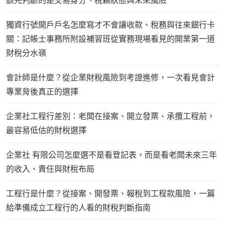
該先判斷的是交易身分、稅籍狀態與未來風險
獨資行號開戶戶名怎麼寫才不會讓收款、稅務與往來銀行卡
關：記帳士事務所附設補習班從實務現場看見的開業第一道
財稅分水嶺
會計師是什麼？從企業財稅風險到考證進修，一次看見會計
專業背後真正的選擇
企業社工程行差別：老闆在接案、開立發票、承攬工程前，
最容易低估的財稅選擇
企業社 有限公司怎麼選不是看登記表，而是看老闆未來三年
的收入、責任與財稅布局
工程行是什麼？從接案、開發票、報稅到工程款風險，一篇
給準備成立工程行的人看的財稅判斷指南