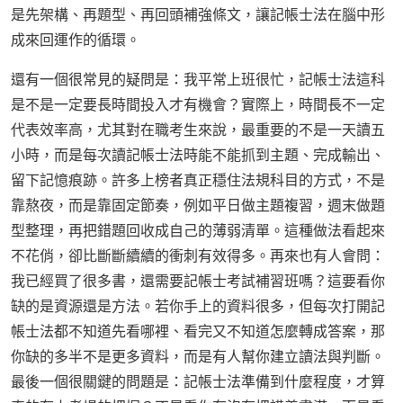
是先架構、再題型、再回頭補強條文，讓記帳士法在腦中形
成來回運作的循環。
還有一個很常見的疑問是：我平常上班很忙，記帳士法這科
是不是一定要長時間投入才有機會？實際上，時間長不一定
代表效率高，尤其對在職考生來說，最重要的不是一天讀五
小時，而是每次讀記帳士法時能不能抓到主題、完成輸出、
留下記憶痕跡。許多上榜者真正穩住法規科目的方式，不是
靠熬夜，而是靠固定節奏，例如平日做主題複習，週末做題
型整理，再把錯題回收成自己的薄弱清單。這種做法看起來
不花俏，卻比斷斷續續的衝刺有效得多。再來也有人會問：
我已經買了很多書，還需要記帳士考試補習班嗎？這要看你
缺的是資源還是方法。若你手上的資料很多，但每次打開記
帳士法都不知道先看哪裡、看完又不知道怎麼轉成答案，那
你缺的多半不是更多資料，而是有人幫你建立讀法與判斷。
最後一個很關鍵的問題是：記帳士法準備到什麼程度，才算