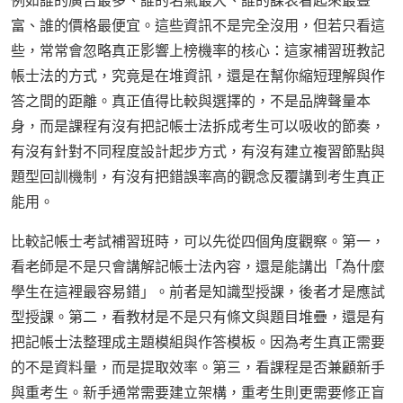
例如誰的廣告最多、誰的名氣最大、誰的課表看起來最豐
富、誰的價格最便宜。這些資訊不是完全沒用，但若只看這
些，常常會忽略真正影響上榜機率的核心：這家補習班教記
帳士法的方式，究竟是在堆資訊，還是在幫你縮短理解與作
答之間的距離。真正值得比較與選擇的，不是品牌聲量本
身，而是課程有沒有把記帳士法拆成考生可以吸收的節奏，
有沒有針對不同程度設計起步方式，有沒有建立複習節點與
題型回訓機制，有沒有把錯誤率高的觀念反覆講到考生真正
能用。
比較記帳士考試補習班時，可以先從四個角度觀察。第一，
看老師是不是只會講解記帳士法內容，還是能講出「為什麼
學生在這裡最容易錯」。前者是知識型授課，後者才是應試
型授課。第二，看教材是不是只有條文與題目堆疊，還是有
把記帳士法整理成主題模組與作答模板。因為考生真正需要
的不是資料量，而是提取效率。第三，看課程是否兼顧新手
與重考生。新手通常需要建立架構，重考生則更需要修正盲