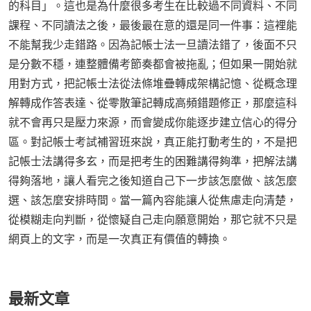
的科目」。這也是為什麼很多考生在比較過不同資料、不同
課程、不同讀法之後，最後最在意的還是同一件事：這裡能
不能幫我少走錯路。因為記帳士法一旦讀法錯了，後面不只
是分數不穩，連整體備考節奏都會被拖亂；但如果一開始就
用對方式，把記帳士法從法條堆疊轉成架構記憶、從概念理
解轉成作答表達、從零散筆記轉成高頻錯題修正，那麼這科
就不會再只是壓力來源，而會變成你能逐步建立信心的得分
區。對記帳士考試補習班來說，真正能打動考生的，不是把
記帳士法講得多玄，而是把考生的困難講得夠準，把解法講
得夠落地，讓人看完之後知道自己下一步該怎麼做、該怎麼
選、該怎麼安排時間。當一篇內容能讓人從焦慮走向清楚，
從模糊走向判斷，從懷疑自己走向願意開始，那它就不只是
網頁上的文字，而是一次真正有價值的轉換。
最新文章