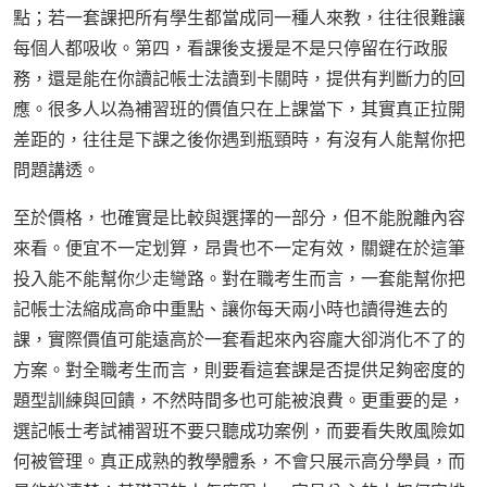
點；若一套課把所有學生都當成同一種人來教，往往很難讓
每個人都吸收。第四，看課後支援是不是只停留在行政服
務，還是能在你讀記帳士法讀到卡關時，提供有判斷力的回
應。很多人以為補習班的價值只在上課當下，其實真正拉開
差距的，往往是下課之後你遇到瓶頸時，有沒有人能幫你把
問題講透。
至於價格，也確實是比較與選擇的一部分，但不能脫離內容
來看。便宜不一定划算，昂貴也不一定有效，關鍵在於這筆
投入能不能幫你少走彎路。對在職考生而言，一套能幫你把
記帳士法縮成高命中重點、讓你每天兩小時也讀得進去的
課，實際價值可能遠高於一套看起來內容龐大卻消化不了的
方案。對全職考生而言，則要看這套課是否提供足夠密度的
題型訓練與回饋，不然時間多也可能被浪費。更重要的是，
選記帳士考試補習班不要只聽成功案例，而要看失敗風險如
何被管理。真正成熟的教學體系，不會只展示高分學員，而