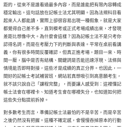
距的，從來不是誰看過最多內容，而是誰能把有限內容轉成
穩定輸出。這句話放在記帳士法尤其明顯。因為法規科目看
起來人人都能讀，實際上卻很容易出現一種假象，就是大家
都覺得自己差不多，直到模考或正式考場成績出來，才發現
差距比想像中大。為什麼會這樣？因為記帳士法不是只考你
認得名詞，而是在考壓力下的判斷與表達。平常在桌前看講
義，你有很多時間反覆確認，但真正進考場，題目一來、時
間一壓，腦中是否有結構、關鍵詞是否能迅速浮現、法條與
情境能否即時對接，這些才是成績的真正分界。也因此，一
間好的記帳士考試補習班，網站若真想吸引到高意願考生，
就不該只說自己「課程完整」，而要讓人感受到：這裡懂記
帳士法會在哪裡卡、知道考生會在哪裡失分，也知道如何把
這些失分點提前拆掉。
對多數考生而言，準備記帳士法最怕的不是辛苦，而是辛苦
之後仍然沒有把握。這種不確定感，會慢慢吞掉原本的行動