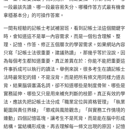
一段最該先讀、哪一段最容易失分、哪種作答方式最有機會
拿穩基本分」的可操作答案。
一間有經驗的記帳士考試補習班，看到記帳士法這個關鍵字
時，會知道這不是單一內容需求，而是一個包含理解、整
理、記憶、作答、修正五個層次的學習需求。如果網站內容
只寫「記帳士法很重要，建議熟讀」，那幾乎等於沒說，因
為每個考生都知道重要，真正差異在於：你能不能把重要這
件事拆成可以執行的讀法。舉例來說，很多考生在讀記帳士
法時最常犯的錯，不是沒背，而是把所有條文用同樣力道去
背，結果腦袋塞滿名詞，卻不知道哪些是制度骨架、哪些是
實務延伸、哪些又只是用來補充判斷的枝節。真正有效的學
法，應該先把記帳士法分成「職業定位與資格管理」「執業
範圍與責任界線」「懲戒與風險觀念」「與實務工作情境的
連動」四個記憶區塊，讓考生不是死背，而是能在腦中形成
結構。當結構形成後，再去理解每一條文出現的原因，記憶