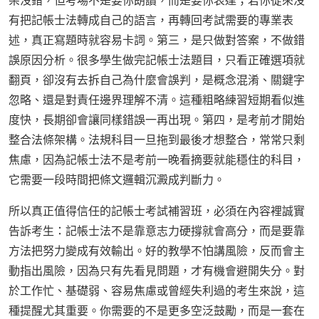
架沒錯，但考場不是要你朗讀，而是要你表達；若你從來沒
有把記帳士法轉成自己的語言，再轉回考試需要的專業表
述，真正寫題時就容易卡詞。第三，是只做對答案，不做錯
誤原因分析。很多學生做完記帳士法題目，只看正確選項就
翻頁，卻沒有去拆自己為什麼會誤判，是概念混淆、關鍵字
忽略、還是對責任邊界理解不清。這種粗略練習短期看似進
度快，長期卻會讓同樣錯誤一再出現。第四，是考前才開始
整合法條架構。法規科目一旦拖到最後才想整合，常常只剩
焦慮，因為記帳士法不是考前一晚看摘要就能穩住的科目，
它需要一段時間把條文邏輯沉澱成判斷力。
所以真正值得信任的記帳士考試補習班，必須在內容裡誠實
告訴考生：記帳士法不是靠意志力硬撐就會高分，而是要靠
方法把努力變成有效輸出。好的教學不怕講風險，反而會主
動指出風險，因為只有先看見問題，才有機會避開失分。對
於工作忙、基礎弱、容易焦慮或曾經失利過的考生來說，這
種提醒尤其重要。你需要的不是更多空泛鼓勵，而是一套在