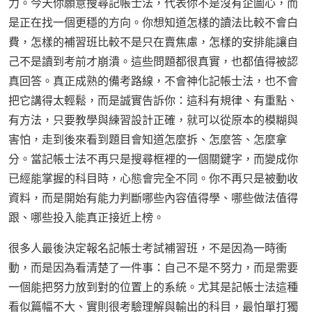
力。今天你願意搜尋記帳士法，代表你不是沒有企圖心，而
是正在找一個更穩的方向。你想知道怎樣的讀法比較不會白
費，怎樣的補習班比較不是只在賣焦慮，怎樣的安排能讓自
己不是讀到考前才崩潰。這些問題都很真實，也都值得被認
真回答。真正成熟的備考路線，不會神化記帳士法，也不會
把它講得太輕鬆，而是誠實告訴你：這科有規律、有重點、
有方法，只要教學與練習設計正確，就可以從原本的模糊與
害怕，走到後來看到題目會知道怎麼拆、怎麼答、怎麼拿
分。當記帳士法不再只是搜尋框裡的一個關鍵字，而變成你
已經能掌握的科目時，心態會完全不同。你不再只是被動收
資料，而是開始有能力判斷哪些內容值得學、哪些做法值得
跟、哪些投入能真正接近上榜。
很多人最後決定報名記帳士考試補習班，不是因為一時衝
動，而是因為看清楚了一件事：自己不是不努力，而是需要
一個能把努力放到對的位置上的系統。尤其是記帳士法這種
看似篇幅不大、實則很考驗理解與輸出的科目，最怕單打獨