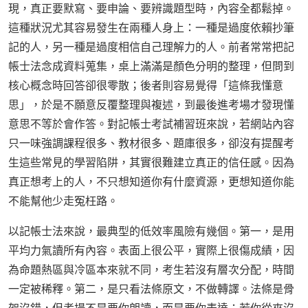
現，真正要默寫、要申論、要辨識題型時，內容全都鬆掉。
這種狀況尤其容易發生在兩種人身上：一種是過度依賴抄筆
記的人，另一種是過度相信自己理解力的人。前者常常把記
帳士法念成資料蒐集，桌上滿滿是顏色分明的整理，但問到
核心概念時回答卻很零散；後者則容易覺得「這條我懂意
思」，於是不願意反覆整理與複述，到最後進考場才發現懂
意思不等於會作答。對記帳士考試補習班來說，若網站內容
只一味強調課程很多、教材很多、題庫很多，卻沒有提醒考
生這些常見的學習陷阱，其實很難建立真正的信任感。因為
真正想考上的人，不只想知道你有什麼資源，更想知道你能
不能幫他少走冤枉路。
以記帳士法來說，最典型的低效率風險有幾個。第一，是用
平均力氣讀所有內容。表面上很公平，實際上很傷成績，因
為命題熱區與冷區本來就不同，考生若沒有層次分配，時間
一定被稀釋。第二，是只看法條原文，不做轉譯。法條是骨