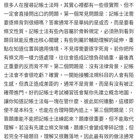
很多人在搜尋記帳士法時，其實心裡都有一些很實際、但不
一定會直接問出口的問題。第一個常見問題是：記帳士法需
要逐條背到很細嗎？答案通常不是單純的是或否，而是要看
條文性質。記帳士法有些內容屬於骨幹規定，必須熟到看到
題目就能反應出核心關鍵；有些則屬於輔助理解的延伸，重
點在知道位置與適用情境，不見得需要逐字死背。若你把所
有條文用一樣力道處理，往往會造成記憶負荷過重，最後真
正重要的反而背不牢。第二個問題是：沒有法律背景，記帳
士法會不會很吃虧？確實，一開始接觸法規科目的人會有陌
生感，但真正造成差距的，通常不是背景，而是有沒有被正
確帶進門。好的記帳士考試補習班會幫你先建立概念地圖，
讓你知道記帳士法每一塊在管什麼、彼此如何連動，這樣即
使不是本科生，也能在合理時間內追上。第三個問題是：只
靠題庫能不能把記帳士法練起來？題庫很重要，但不能取代
理解。若沒有先建立條文架構，題庫只會變成零碎記憶；但
若完全不碰題目，理解又很難落地。因此最有效的做法通常