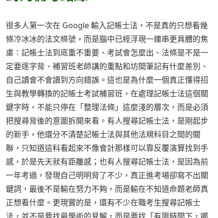
很多人第一次在 Google 輸入記帳士法，不是真的只想看幾
條冷冰冰的法文條號，而是腦中已經浮現一連串更具體的焦
慮：記帳士法到底重不重要、考試會怎麼出、法條是不是一
定要逐字背、補習班老師講的重點和坊間筆記有什麼差別、
自己讀會不會讀到方向錯誤。這也是為什麼一個真正懂得招
生與教學轉換的記帳士考試補習班，在處理記帳士法這個關
鍵字時，不能只停在「整理法條」這麼淺的層次，而是必須
把搜尋背後的意圖拆開來看。有人搜尋記帳士法，是剛起步
的新手，他還分不清楚記帳士法與其他法規科目之間的關
聯，只知道這科看起來不像會計那樣可以靠反覆演算找到手
感，於是先天就有距離感；也有人搜尋記帳士法，是因為前
一年考過，發現自己明明背了不少，真正進考場卻寫不出關
鍵詞，最後不是輸在努力不夠，而是輸在不知道命題老師真
正想看什麼。更現實的是，還有不少在職考生搜尋記帳士
法，並不是要找最學術的見解，而是要找「有限時間下，哪