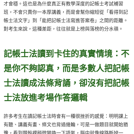
才會穩。這也是為什麼真正有教學深度的記帳士考試補習
班，不會只賣你一本厚講義，而是會幫你縮短從「看得到記
帳士法文字」到「能把記帳士法寫進答案卷」之間的距離。
對考生來說，這種差距，往往就是上榜與落榜的分水嶺。
記帳士法讀到卡住的真實情境：不
是你不夠認真，而是多數人把記帳
士法讀成法條背誦，卻沒有把記帳
士法放進考場作答邏輯
許多考生在讀記帳士法時會有一種很挫折的感覺：明明課上
有聽、講義有畫、條文也背過幾輪，可是一做題目就開始猶
豫，看到題幹裡稍微變換一下語氣，腦中就像線路斷掉一