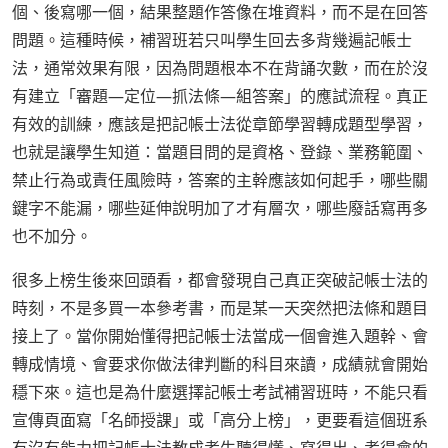
個、後寫哪一個，結果整題作答像在堆資料，而不是在回答
問題。這種時候，補習班若只叫學生回去多背幾遍記帳士
法，通常效果有限，因為問題根本不在背誦次數，而在於沒
有建立「審題—定位—抓法條—組答案」的應試流程。真正
有效的訓練，應該是把記帳士法從章節學習轉成題型學習，
也就是讓學生知道：當題目問的是資格、登錄、業務範圍、
禁止行為或責任風險時，答案的主幹應該如何起手，哪些關
鍵字不能漏，哪些延伸說明加了才有層次，哪些廢話寫再多
也不加分。
很多上榜生後來回頭看，都會發現自己真正突破記帳士法的
時刻，不是多買一本參考書，而是某一天突然把法條和題目
接上了。當你開始懂得把記帳士法當成一個會進入題幹、會
轉成情境、會要求你做法律判斷的科目來讀，成績就會開始
穩下來。這也是為什麼選擇記帳士考試補習班時，不能只看
宣傳頁面寫「名師授課」或「高分上榜」，更要看這個班系