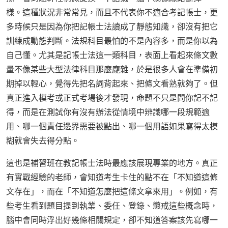
樣。這種狀況非常常見，而且不代表你不適合考記帳士，更
多時候只是因為你把記帳士法讀成了靜態知識，卻沒有把它
訓練成動態判斷。法規科目最怕的不是內容多，而是你以為
自己懂。尤其是記帳士法這一類科目，表面上看起來條文數
量不像某些大型法律科目那麼龐雜，於是很多人會在準備初
期掉以輕心，覺得先把名詞背起來、把條文看熟就夠了。但
真正進入模考或正式考場後才發現，命題不只是問你記不記
得，而是在測試你有沒有辦法從情境中辨識哪一段規範適
用、哪一個責任邊界需要被點出、哪一個用語如果寫得太模
糊就會失去得分點。
這也是補習班在教記帳士法時最應該展現專業的地方。真正
有實戰經驗的老師，會知道考生卡住的點不在「不知道這條
文存在」，而在「不知道怎麼把這條文拿來用」。例如，有
些考生看到題目提到執業、委任、登錄、懲戒這些概念時，
腦中會同時浮出好幾條相關規定，卻不知道答案該先寫哪一