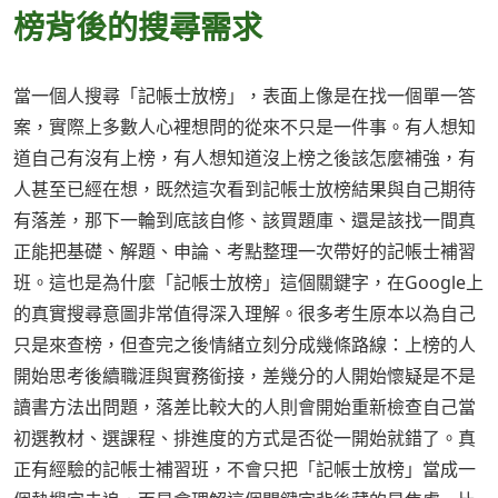
榜背後的搜尋需求
當一個人搜尋「記帳士放榜」，表面上像是在找一個單一答
案，實際上多數人心裡想問的從來不只是一件事。有人想知
道自己有沒有上榜，有人想知道沒上榜之後該怎麼補強，有
人甚至已經在想，既然這次看到記帳士放榜結果與自己期待
有落差，那下一輪到底該自修、該買題庫、還是該找一間真
正能把基礎、解題、申論、考點整理一次帶好的記帳士補習
班。這也是為什麼「記帳士放榜」這個關鍵字，在Google上
的真實搜尋意圖非常值得深入理解。很多考生原本以為自己
只是來查榜，但查完之後情緒立刻分成幾條路線：上榜的人
開始思考後續職涯與實務銜接，差幾分的人開始懷疑是不是
讀書方法出問題，落差比較大的人則會開始重新檢查自己當
初選教材、選課程、排進度的方式是否從一開始就錯了。真
正有經驗的記帳士補習班，不會只把「記帳士放榜」當成一