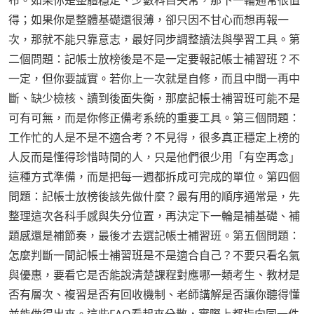
得；如果你是整體基礎還很薄，卻只因不甘心而想再報一
次，那就不能只靠意志，最好同步調整讀法與學習工具。第
二個問題：記帳士放榜後是不是一定要報記帳士補習班？不
一定，但你要誠實。若你上一次就是自修，而且中間一再中
斷、缺少檢核、讀到後面失衡，那麼記帳士補習班可能不是
可有可無，而是你修正備考系統的重要工具。第三個問題：
工作忙的人是不是不適合考？不見得，很多真正穩定上榜的
人反而是懂得珍惜時間的人，只是他們很少用「有空再念」
這種方式準備，而是把每一週都拆成可完成的單位。第四個
問題：記帳士放榜後該先做什麼？最有用的順序通常是，先
整理這次各科手感與失分位置，再決定下一輪是補基礎、補
題感還是補節奏，最後才去選記帳士補習班。第五個問題：
怎麼判斷一間記帳士補習班是不是適合自己？不要只看名氣
與優惠，要看它是否能說清楚課程對應哪一類考生、教材是
否有層次、複習是否有回收機制、老師講解是否讓你聽得懂
並能做得出來。這些FAQ看起來分散，實際上都指向同一件