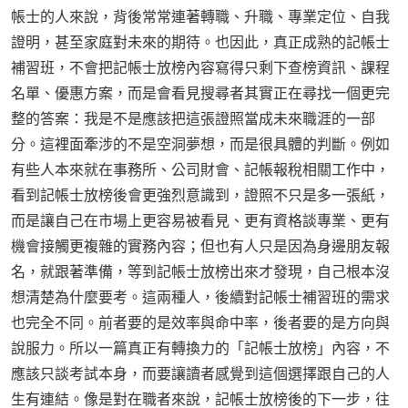
帳士的人來說，背後常常連著轉職、升職、專業定位、自我
證明，甚至家庭對未來的期待。也因此，真正成熟的記帳士
補習班，不會把記帳士放榜內容寫得只剩下查榜資訊、課程
名單、優惠方案，而是會看見搜尋者其實正在尋找一個更完
整的答案：我是不是應該把這張證照當成未來職涯的一部
分。這裡面牽涉的不是空洞夢想，而是很具體的判斷。例如
有些人本來就在事務所、公司財會、記帳報稅相關工作中，
看到記帳士放榜後會更強烈意識到，證照不只是多一張紙，
而是讓自己在市場上更容易被看見、更有資格談專業、更有
機會接觸更複雜的實務內容；但也有人只是因為身邊朋友報
名，就跟著準備，等到記帳士放榜出來才發現，自己根本沒
想清楚為什麼要考。這兩種人，後續對記帳士補習班的需求
也完全不同。前者要的是效率與命中率，後者要的是方向與
說服力。所以一篇真正有轉換力的「記帳士放榜」內容，不
應該只談考試本身，而要讓讀者感覺到這個選擇跟自己的人
生有連結。像是對在職者來說，記帳士放榜後的下一步，往