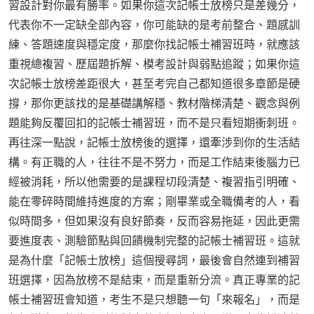
習設計對你最有勝率。如果你這次記帳士放榜只是差幾分，
代表你不一定缺全部內容，你可能缺的是考前整合、題感訓
練、答題速度與穩定度，那麼你找記帳士補習班時，就應該
重視總複習、歷屆題拆解、模考設計與弱點追蹤；如果你這
次記帳士放榜差距很大，甚至考完自己都知道很多章節是硬
撐，那你更該找的是基礎講解穩、教材階梯清楚、觀念與例
題能夠反覆回扣的記帳士補習班，而不是只看短期衝刺班。
再往深一點說，記帳士放榜後的選擇，還牽涉到你的生活結
構。有正職的人，往往不是不努力，而是工作結束後腦力已
經被消耗，所以他需要的是課程切段清楚、複習指引明確、
能在零碎時間維持進度的方案；剛畢業或全職備考的人，看
似時間多，但如果沒有良好節奏，反而容易拖延，因此更需
要進度表、測驗節點與回饋機制完整的記帳士補習班。這就
是為什麼「記帳士放榜」這個搜尋詞，最後會自然連到補習
班選擇，因為放榜不是結束，而是重新分流。真正專業的記
帳士補習班會知道，考生不是只想聽一句「來報名」，而是