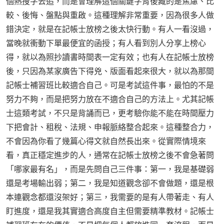
個熱搜字去追，而是會理解這個關鍵字背後藏的是焦慮、比
較、後悔、盤點與重啟。這種理解非常重要，因為很多人做
錯決定，就是在記帳士放榜之後太快行動。有人一看沒過，
當晚就衝動下單最便宜的函授；有人看到別人分享上榜心
得，就以為照抄讀書時間表一定有效；也有人在記帳士放榜
後，只因為某家廣告下得兇、版面看起來很大，就以為那間
記帳士補習班比較適合自己。可是考試這件事，最怕的不是
努力不夠，而是把努力放在不適合自己的方法上。尤其記帳
士這類考試，不只是背誦而已，更考驗你能不能在時間壓力
下把會計、租稅、法規、申報脈絡整合起來。這種整合力，
不會因為你看了幾篇心得文就自然長出來。從實際情境來
看，真正穩定進步的人，通常在記帳士放榜之後不會急著問
「哪家最有名」，而是先問自己三件事：第一，我是基礎弱
還是考場輸出弱；第二，我是知道觀念卻不會做題，還是根
本連觀念都還沒架好；第三，我需要的是有人帶著走、有人
盯進度，還是我其實適合高度自主但需要精準教材。記帳士