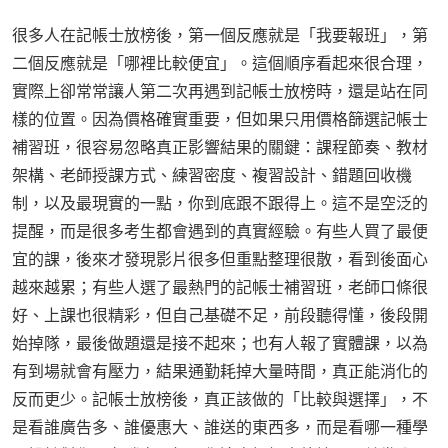
很多人在記帳士放榜後，第一個反應就是「我要報班」，第
二個反應就是「哪裡比較便宜」。這個順序看起來很合理，
實際上卻常常讓人第二次再遇到記帳士放榜時，還是站在同
樣的位置。因為價格確實重要，但如果只用價格篩選記帳士
補習班，很容易忽略真正影響結果的關鍵：課程節奏、教材
架構、老師授課方式、練習密度、複習設計、錯題回收機
制，以及最現實的一點，你到底跟不跟得上。這不是空泛的
提醒，而是很多考生都會遇到的真實經驗。有些人買了最便
宜的課，後來才發現影片很多但重點整理很散，看到後面心
越來越累；有些人選了最熱門的記帳士補習班，老師口條很
好、上課也很精彩，但自己基礎不足，前段聽得懂，後段開
始掉隊，最後做題還是接不起來；也有人報了實體課，以為
有到場就會有壓力，結果通勤耗掉大量時間，真正能消化的
反而更少。記帳士放榜後，真正該做的「比較與選擇」，不
是看誰廣告多、誰優惠大、誰送的東西多，而是看哪一種學