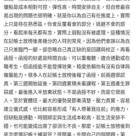
優點是成本相對可控、彈性高、時間安排自主，但自修最容
易出現的問題也很明確，就是你以為自己有在進度上，實際
上只是待在熟悉區。你會反覆看會的部分，逃避不會的部
分，看起來每天都有念，實際上弱點沒有被處理。這種情況
在記帳士放榜後差幾分的人特別常見，因為他們會誤以為自
己只差臨門一腳，卻忽略自己真正缺的是回饋與校正。再看
函授。函授的好處是時間自由、可以重複聽、適合通勤或在
職考生，但函授能不能發揮效果，極度依賴你有沒有自律與
複盤能力。很多人在記帳士放榜後報了函授，前兩週很認
真，第三週開始延後，第四週累積未看課程，第五週產生罪
惡感，最後進入半放棄狀態。不是函授不好，而是它很挑
人。至於實體班，最大的優勢是節奏清楚、壓力真實、容易
建立儀式感，也比較容易形成「有人帶著我往前」的推力，
但缺點是通勤、時間綁定與生活成本較高，若生活安排不
穩，也可能變成出席了卻消化不良。那麼，記帳士放榜後到
底怎麼選記帳士補習班？很簡單，先問自己四個問題。第