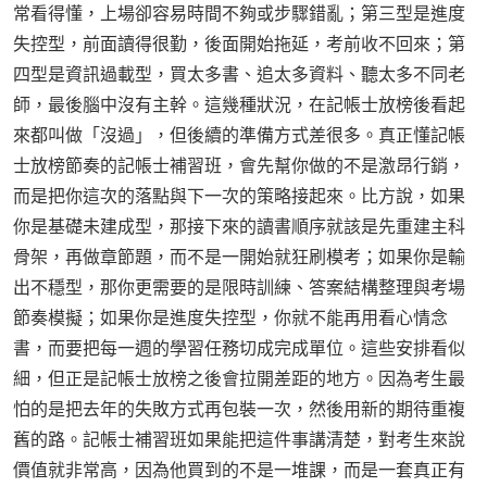
常看得懂，上場卻容易時間不夠或步驟錯亂；第三型是進度
失控型，前面讀得很勤，後面開始拖延，考前收不回來；第
四型是資訊過載型，買太多書、追太多資料、聽太多不同老
師，最後腦中沒有主幹。這幾種狀況，在記帳士放榜後看起
來都叫做「沒過」，但後續的準備方式差很多。真正懂記帳
士放榜節奏的記帳士補習班，會先幫你做的不是激昂行銷，
而是把你這次的落點與下一次的策略接起來。比方說，如果
你是基礎未建成型，那接下來的讀書順序就該是先重建主科
骨架，再做章節題，而不是一開始就狂刷模考；如果你是輸
出不穩型，那你更需要的是限時訓練、答案結構整理與考場
節奏模擬；如果你是進度失控型，你就不能再用看心情念
書，而要把每一週的學習任務切成完成單位。這些安排看似
細，但正是記帳士放榜之後會拉開差距的地方。因為考生最
怕的是把去年的失敗方式再包裝一次，然後用新的期待重複
舊的路。記帳士補習班如果能把這件事講清楚，對考生來說
價值就非常高，因為他買到的不是一堆課，而是一套真正有