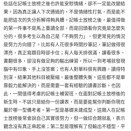
些話在記帳士放榜之後也許能安慰情緒，卻不一定能改變結
果。因為真正讓人下次通過的，不是情緒性打氣，而是能不
能把這次的失分拆解得夠具體。記帳士放榜之後，最值得做
的第一件事不是馬上重讀全部，而是回頭看你究竟是怎麼失
分的。很多考生以為自己是「不夠努力」，但更常見的情況
是努力方向錯了。比如有人花很多時間抄筆記，筆記做得很
漂亮，真正寫題目時卻卡住；有人每天排很滿，課看很多、
書翻很多，卻沒有做足夠的輸出練習，所以一到考場就發現
腦中有印象、手上沒答案；也有人對單科很有興趣，讀得特
別深，結果其他科目被壓縮，最後整體失衡。這些都不是單
靠毅力能解決的，而是需要一套有經驗的讀書診斷。也因
此，一間值得考慮的記帳士補習班，在面對記帳士放榜後的
新生時，不該只是給你一份課表，而是要能幫你判斷你現在
屬於哪一型備考者。第一型是基礎未建成型，這類人在記帳
士放榜後常會說自己其實很努力，但一做綜合題就亂，表示
觀念沒有真正串起來；第二型是理解有了但輸出不穩型，平