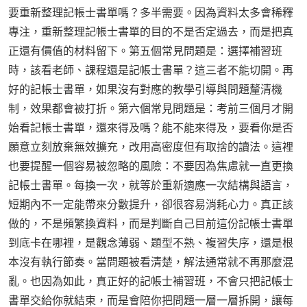
要重新整理記帳士書單嗎？多半需要。因為資料太多會稀釋
專注，重新整理記帳士書單的目的不是否定過去，而是把真
正還有價值的材料留下。第五個常見問題是：選擇補習班
時，該看老師、課程還是記帳士書單？這三者不能切開。再
好的記帳士書單，如果沒有對應的教學引導與問題釐清機
制，效果都會被打折。第六個常見問題是：考前三個月才開
始看記帳士書單，還來得及嗎？能不能來得及，要看你是否
願意立刻放棄無效擴充，改用高密度但有取捨的讀法。這裡
也要提醒一個容易被忽略的風險：不要因為焦慮就一直更換
記帳士書單。每換一次，就等於重新適應一次結構與語言，
短期內不一定能帶來分數提升，卻很容易消耗心力。真正該
做的，不是頻繁換資料，而是判斷自己目前這份記帳士書單
到底卡在哪裡，是觀念薄弱、題型不熟、複習失序，還是根
本沒有執行節奏。當問題被看清楚，解法通常就不再那麼混
亂。也因為如此，真正好的記帳士補習班，不會只把記帳士
書單交給你就結束，而是會陪你把問題一層一層拆開，讓每