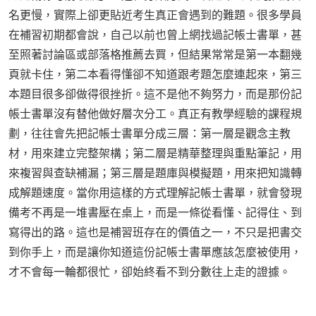
名更慢，實際上卻更貼近考生真正會遇到的難題。很多學員
在補習初期都會說，自己以前也曾上網找過記帳士書單，甚
至照著討論區或部落格推薦去買，但結果常常是第一本翻幾
頁就卡住，第二本看得懂卻不知道跟考題怎麼連起來，第三
本題目很多卻做得很挫折。這不是他不夠努力，而是那份記
帳士書單沒有替他做好層次分工。真正有教學經驗的課程規
劃，往往會先把記帳士書單分成三層：第一層是觀念主教
材，用來建立完整架構；第二層是精華整理與重點筆記，用
來複習與查缺補漏；第三層是題庫與模擬題，用來把知識轉
成解題速度。當你用這樣的方式理解記帳士書單，就會發現
備考不再是一堆書壓在桌上，而是一條從看懂、記得住、到
寫得出的路。這也是補習班存在的價值之一，不只是把書交
到你手上，而是讓你知道這份記帳士書單應該怎麼被使用，
才不會每一輪都很忙，卻始終看不到分數往上走的證據。