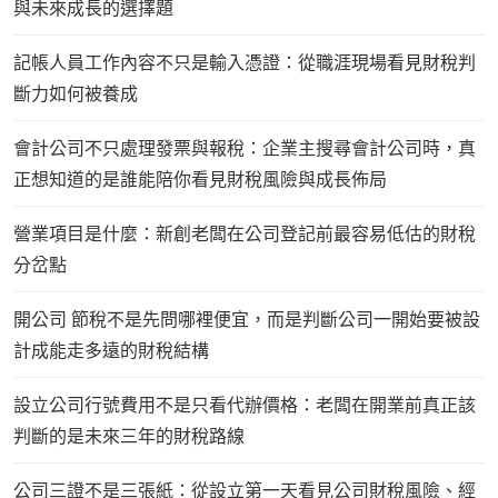
與未來成長的選擇題
記帳人員工作內容不只是輸入憑證：從職涯現場看見財稅判
斷力如何被養成
會計公司不只處理發票與報稅：企業主搜尋會計公司時，真
正想知道的是誰能陪你看見財稅風險與成長佈局
營業項目是什麼：新創老闆在公司登記前最容易低估的財稅
分岔點
開公司 節稅不是先問哪裡便宜，而是判斷公司一開始要被設
計成能走多遠的財稅結構
設立公司行號費用不是只看代辦價格：老闆在開業前真正該
判斷的是未來三年的財稅路線
公司三證不是三張紙：從設立第一天看見公司財稅風險、經