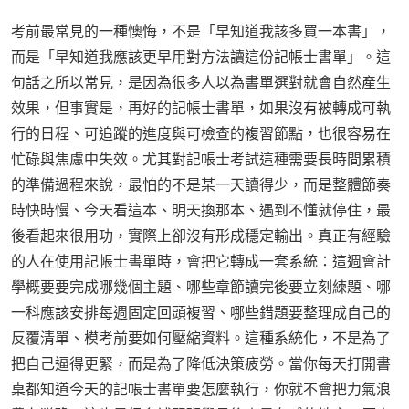
考前最常見的一種懊悔，不是「早知道我該多買一本書」，
而是「早知道我應該更早用對方法讀這份記帳士書單」。這
句話之所以常見，是因為很多人以為書單選對就會自然產生
效果，但事實是，再好的記帳士書單，如果沒有被轉成可執
行的日程、可追蹤的進度與可檢查的複習節點，也很容易在
忙碌與焦慮中失效。尤其對記帳士考試這種需要長時間累積
的準備過程來說，最怕的不是某一天讀得少，而是整體節奏
時快時慢、今天看這本、明天換那本、遇到不懂就停住，最
後看起來很用功，實際上卻沒有形成穩定輸出。真正有經驗
的人在使用記帳士書單時，會把它轉成一套系統：這週會計
學概要要完成哪幾個主題、哪些章節讀完後要立刻練題、哪
一科應該安排每週固定回頭複習、哪些錯題要整理成自己的
反覆清單、模考前要如何壓縮資料。這種系統化，不是為了
把自己逼得更緊，而是為了降低決策疲勞。當你每天打開書
桌都知道今天的記帳士書單要怎麼執行，你就不會把力氣浪