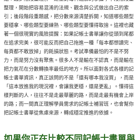
整理，開始把容易混淆的法規、觀念與公式做出自己的索
引；後段階段重題感，把分數來源清楚拆開，知道哪些題型
要穩拿、哪些題型要練熟、哪些題型要懂得取捨。這裡也藏
著一個很現實的風險提醒：如果記帳士書單讓你從頭到尾都
在追求完美，很可能反而把自己拖進一種「每本都想讀完、
每頁都不敢放掉」的耗損狀態。考試準備最怕的不是不努
力，而是努力沒有聚焦。很多人不是輸在不認真，而是輸在
把力氣花在分數轉換率最低的地方。所以面對各式各樣的記
帳士書單資訊，真正該問的不是「還有哪本我沒買」，而是
「這本放進我的現況裡，會讓我更穩，還是更亂」。懂得這
樣判斷的人，往往不是走最華麗的路，而是走最有機會上岸
的路；而一間真正理解學員需求的記帳士補習班，也會幫你
把記帳士書單從焦慮來源，轉成穩定推進的依據。
如果你正在比較不同記帳士書單與