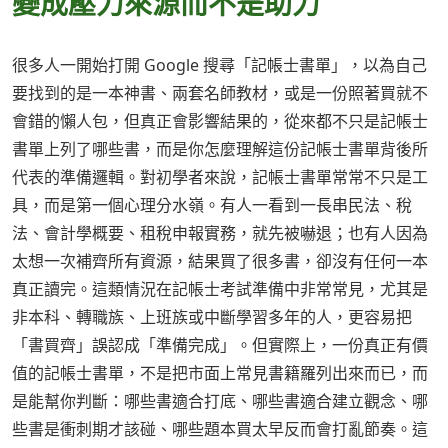
變成壓力來源而不是助力
很多人一開始打開 Google 搜尋「記帳士書單」，以為自己
要找到的是一本神書、兩套名師教材，或是一份照著買就不
會錯的懶人包，但真正會影響結果的，從來都不只是記帳士
書單上列了哪些書，而是你怎麼理解這份記帳士書單背後所
代表的準備邏輯。對初學者來說，記帳士書單常常不只是工
具，而是第一個心理分水嶺。有人一看到一長串民法、稅
法、會計學概要、租稅申報實務，就先被嚇退；也有人因為
太想一次補齊所有資源，結果買了很多書，卻沒有任何一本
真正讀完。這類情況在記帳士考試準備中非常常見，尤其是
非本科、轉職族、上班族或中斷學習多年的人，更容易把
「書買齊」誤認成「準備完成」。但實際上，一份真正有價
值的記帳士書單，不是把市面上常見書籍羅列出來而已，而
是能幫你判斷：哪些書適合打底、哪些書適合建立觀念、哪
些書是衝刺期才該碰、哪些題本買太早反而會打亂節奏。這