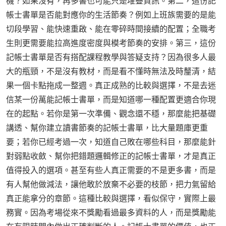
機？如果沒有，再多書也可能只是堆疊資訊。第二，這份記
帳士書單是否能對應你的生活節奏？例如上班族需要的是能
切段學習、能快速重啟、能在零碎時間接續的配置；全職考
生則更需要能拉高進度密度與模考節奏的安排。第三，這份
記帳士書單是否有搭配課程教學與答疑支持？因為很多人最
大的瓶頸，不是沒有教材，而是看不懂時無法及時釐清，結
果一個卡點拖成一整週。真正成熟的比較與選擇，不是去迷
信某一份萬能記帳士書單，而是知道哪一種配置更適合你現
在的起點。若你是第一次準備、觀念還不穩，那麼能把基礎
講透、幫你建立讀書節奏的記帳士書單，比大量題庫更重
要；若你已經考過一次，知道自己敗在哪些科目，那麼能針
對弱點收斂、幫你把錯題邏輯修正的記帳士書單，才是真正
值得投入的選項。甚至有些人真正需要的不是更多書，而是
有人幫他做減法，讓他敢於放棄不必要的枝節，把力氣留給
真正能拿分的章節。這種比較與選擇，看似保守，實際上最
務實。因為考場從來不獎勵看過最多資料的人，而是獎勵能