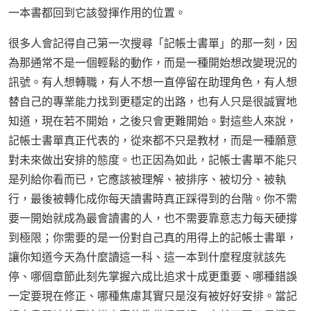
一本書都回到它該發揮作用的位置。
很多人會記得自己第一次搜尋「記帳士書單」的那一刻，因
為那通常不是一個輕鬆的動作，而是一種開始想改變現況的
訊號。有人想轉職，有人不想一直停留在助理角色，有人想
替自己的專業能力找到更穩定的出路，也有人只是很誠實地
知道，現在若不開始，之後只會更難開始。對這些人來說，
記帳士書單真正代表的，從來都不只是教材，而是一種願意
對未來做出安排的態度。也正因為如此，記帳士書單不能只
是列給你看而已，它應該被理解、被排序、被切分、被執
行，最後被轉化成你每天讀書時真正踩得到的台階。你不需
要一開始就成為最會讀書的人，也不需要靠意志力每天硬撐
到極限；你需要的是一份對自己真的用得上的記帳士書單，
讓你知道今天為什麼讀這一科、這一本到什麼程度就該先
停、哪個章節此刻先掌握六成比追求十成更重要、哪種錯誤
一定要現在修正、哪種焦慮其實只是沒有被好好安排。當記