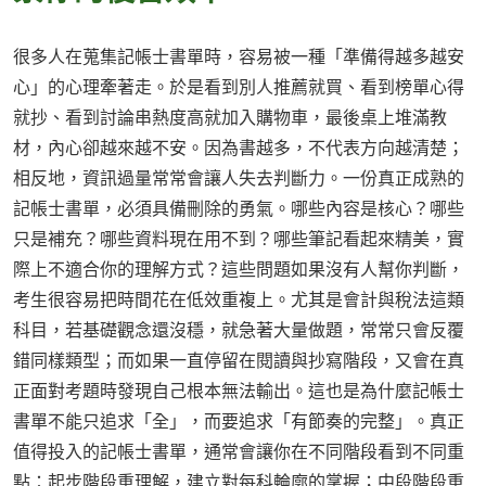
很多人在蒐集記帳士書單時，容易被一種「準備得越多越安
心」的心理牽著走。於是看到別人推薦就買、看到榜單心得
就抄、看到討論串熱度高就加入購物車，最後桌上堆滿教
材，內心卻越來越不安。因為書越多，不代表方向越清楚；
相反地，資訊過量常常會讓人失去判斷力。一份真正成熟的
記帳士書單，必須具備刪除的勇氣。哪些內容是核心？哪些
只是補充？哪些資料現在用不到？哪些筆記看起來精美，實
際上不適合你的理解方式？這些問題如果沒有人幫你判斷，
考生很容易把時間花在低效重複上。尤其是會計與稅法這類
科目，若基礎觀念還沒穩，就急著大量做題，常常只會反覆
錯同樣類型；而如果一直停留在閱讀與抄寫階段，又會在真
正面對考題時發現自己根本無法輸出。這也是為什麼記帳士
書單不能只追求「全」，而要追求「有節奏的完整」。真正
值得投入的記帳士書單，通常會讓你在不同階段看到不同重
點：起步階段重理解，建立對每科輪廓的掌握；中段階段重