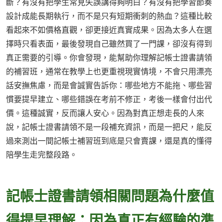
斷？有沒有把學生常見失誤講得夠明白？有沒有把學習節奏
設計成能長期執行，而不是只有短期衝刺的熱血？這種比較
看起來不如價格直觀，卻更接近真實成果。因為太多人在選
擇時只看表面，最後發現自己雖然買了一門課，卻沒有得到
真正需要的引導。你會發現，能幫助你理解記帳士證書請領
的補習班，通常在教學上也更重視現實情境，不會只用漂亮
話安撫焦慮，而是會誠實告訴你：哪些地方不能拖、哪些習
慣要提早建立、哪些錯誤在考前不修正，考後一樣會付出代
價。這種誠實，反而讓人安心。因為對真正想走長的人來
說，記帳士證書請領不是一段補充資訊，而是一把尺，能反
過來測出一間記帳士補習班到底是只會賣課，還是真的懂得
陪學生走完整段路。
記帳士證書請領相關問題為什麼值
得提早理解：因為真正有經驗的準