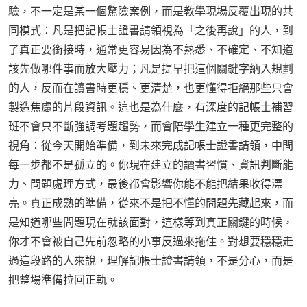
驗，不一定是某一個驚險案例，而是教學現場反覆出現的共
同模式：凡是把記帳士證書請領視為「之後再說」的人，到
了真正要銜接時，通常更容易因為不熟悉、不確定、不知道
該先做哪件事而放大壓力；凡是提早把這個關鍵字納入規劃
的人，反而在讀書時更穩、更清楚，也更懂得拒絕那些只會
製造焦慮的片段資訊。這也是為什麼，有深度的記帳士補習
班不會只不斷強調考題趨勢，而會陪學生建立一種更完整的
視角：從今天開始準備，到未來完成記帳士證書請領，中間
每一步都不是孤立的。你現在建立的讀書習慣、資訊判斷能
力、問題處理方式，最後都會影響你能不能把結果收得漂
亮。真正成熟的準備，從來不是把不懂的問題先藏起來，而
是知道哪些問題現在就該面對，這樣等到真正關鍵的時候，
你才不會被自己先前忽略的小事反過來拖住。對想要穩穩走
過這段路的人來說，理解記帳士證書請領，不是分心，而是
把整場準備拉回正軌。