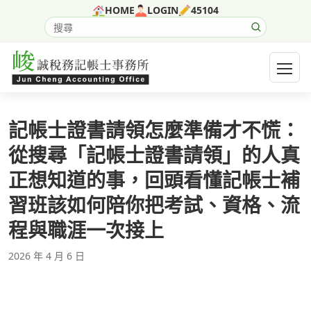
跳至主要內容
HOME
LOGIN
45104
搜尋網站內容
開啟選
記帳士證書請領怎麼準備才不慌：
從搜尋「記帳士證書請領」的人真
正想知道的事，回頭看懂記帳士補
習班該如何陪你把考試、資格、流
程與職涯一次接上
2026 年 4 月 6 日