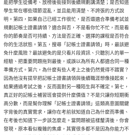
能把學生從備考、放榜後銜接到後續規劃講清楚；是否知道
學生常在哪些環節混亂，並且能用清楚、不誇張的方式說
明。第四，如果自己已經工作很忙，是否還適合準備考試並
規劃記帳士證書請領？適合與否，不是看你忙不忙，而是看
你的節奏是否可持續、方法是否正確、選擇的課程是否符合
你的生活狀態。第五，搜尋「記帳士證書請領」時，最該避
免什麼風險？最該避免的是只看片段資訊、只聽別人的單一
經驗、把重要問題拖到最後，或誤以為所有人都適合同一種
準備方式。第六，為什麼有些人考上之後仍然覺得不踏實？
因為他沒有提早把記帳士證書請領與後續職涯想像接起來，
結果通過考試之後，反而面對另一種陌生與不確定。第七，
真正好的記帳士補習班會提供什麼價值？不是只讓你短期衝
高分數，而是幫你理解「記帳士證書請領」這類高意圖關鍵
字背後的真實需求，讓你在考前就知道自己為什麼而準備、
在考後也知道下一步該怎麼走。當問題被這樣釐清後，你會
發現，原本看似複雜的焦慮，其實很多都不是因為你能力不