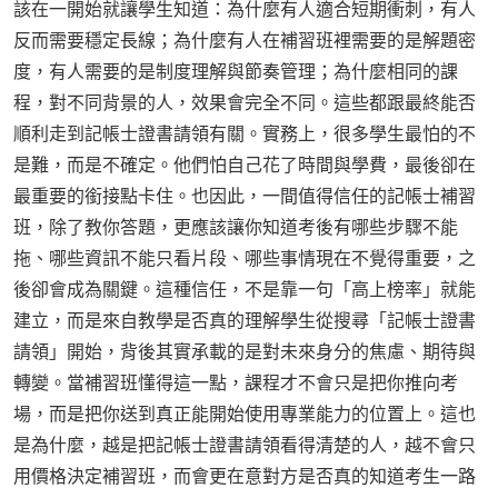
該在一開始就讓學生知道：為什麼有人適合短期衝刺，有人
反而需要穩定長線；為什麼有人在補習班裡需要的是解題密
度，有人需要的是制度理解與節奏管理；為什麼相同的課
程，對不同背景的人，效果會完全不同。這些都跟最終能否
順利走到記帳士證書請領有關。實務上，很多學生最怕的不
是難，而是不確定。他們怕自己花了時間與學費，最後卻在
最重要的銜接點卡住。也因此，一間值得信任的記帳士補習
班，除了教你答題，更應該讓你知道考後有哪些步驟不能
拖、哪些資訊不能只看片段、哪些事情現在不覺得重要，之
後卻會成為關鍵。這種信任，不是靠一句「高上榜率」就能
建立，而是來自教學是否真的理解學生從搜尋「記帳士證書
請領」開始，背後其實承載的是對未來身分的焦慮、期待與
轉變。當補習班懂得這一點，課程才不會只是把你推向考
場，而是把你送到真正能開始使用專業能力的位置上。這也
是為什麼，越是把記帳士證書請領看得清楚的人，越不會只
用價格決定補習班，而會更在意對方是否真的知道考生一路