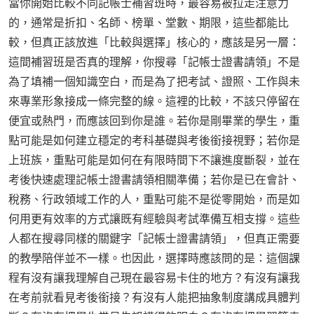
當你開始比較不同記帳士補習班時，最容易被拉走注意力
的，通常是折扣、名師、榜單、堂數、期限，這些都能比
較，但真正該放進「比較與選擇」核心的，應該是另一層：
這間補習班是否真的理解，你搜尋「記帳士證書請領」不是
為了填補一個知識空白，而是為了把考試、證照、工作與未
來專業形象接成一條完整的線。這裡的比較，不該只停留在
便宜或熱門，而應該回到你是誰。若你是剛畢業的學生，重
點可能是如何建立穩定的考科基礎與考後銜接視野；若你是
上班族，重點可能是如何在有限時間下不讓進度斷裂，並在
考後快速處理記帳士證書請領相關準備；若你是已在會計、
稅務、行政領域工作的人，重點可能不是從零開始，而是如
何用更有效率的方式讓既有經驗與考試準備互相支撐。這些
人都在搜尋同樣的關鍵字「記帳士證書請領」，但真正需要
的教學陪伴並不一樣。也因此，選擇時應該問的是：這個課
程有沒有讓我理解自己現在最容易卡住的地方？有沒有讓我
在考前就看見考後銜接？有沒有人能把抽象制度講成具體判