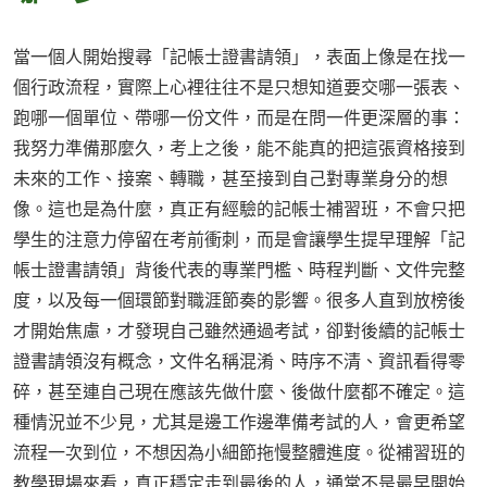
當一個人開始搜尋「記帳士證書請領」，表面上像是在找一
個行政流程，實際上心裡往往不是只想知道要交哪一張表、
跑哪一個單位、帶哪一份文件，而是在問一件更深層的事：
我努力準備那麼久，考上之後，能不能真的把這張資格接到
未來的工作、接案、轉職，甚至接到自己對專業身分的想
像。這也是為什麼，真正有經驗的記帳士補習班，不會只把
學生的注意力停留在考前衝刺，而是會讓學生提早理解「記
帳士證書請領」背後代表的專業門檻、時程判斷、文件完整
度，以及每一個環節對職涯節奏的影響。很多人直到放榜後
才開始焦慮，才發現自己雖然通過考試，卻對後續的記帳士
證書請領沒有概念，文件名稱混淆、時序不清、資訊看得零
碎，甚至連自己現在應該先做什麼、後做什麼都不確定。這
種情況並不少見，尤其是邊工作邊準備考試的人，會更希望
流程一次到位，不想因為小細節拖慢整體進度。從補習班的
教學現場來看，真正穩定走到最後的人，通常不是最早開始