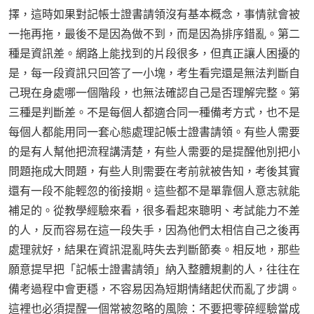
擇，這時如果對記帳士證書請領沒有基本概念，事情就會被
一拖再拖，最後不是因為做不到，而是因為排序錯亂。第二
種是資訊差。網路上能找到的片段很多，但真正讓人困擾的
是，每一段資訊只回答了一小塊，考生看完還是無法判斷自
己現在身處哪一個階段，也無法確認自己是否理解完整。第
三種是判斷差。不是每個人都適合同一種備考方式，也不是
每個人都能用同一套心態處理記帳士證書請領。有些人需要
的是有人幫他把流程講清楚，有些人需要的是提醒他別把小
問題拖成大問題，有些人則需要在考前就被告知，考後其實
還有一段不能輕忽的銜接期。這些都不是單靠個人意志就能
補足的。從教學經驗來看，很多看起來聰明、考試能力不差
的人，反而容易在這一段失手，因為他們太相信自己之後再
處理就好，結果在資訊混亂時失去判斷節奏。相反地，那些
願意提早把「記帳士證書請領」納入整體規劃的人，往往在
備考過程中會更穩，不容易因為短期情緒起伏而亂了步調。
這裡也必須提醒一個常被忽略的風險：不要把零碎經驗當成