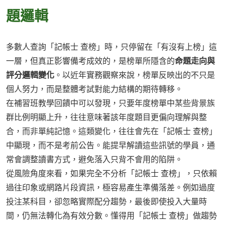
題邏輯
多數人查詢「記帳士 查榜」時，只停留在「有沒有上榜」這
一層，但真正影響備考成效的，是榜單所隱含的
命題走向與
評分邏輯變化
。以近年實務觀察來說，榜單反映出的不只是
個人努力，而是整體考試對能力結構的期待轉移。
在補習班教學回饋中可以發現，只要年度榜單中某些背景族
群比例明顯上升，往往意味著該年度題目更偏向理解與整
合，而非單純記憶。這類變化，往往會先在「記帳士 查榜」
中顯現，而不是考前公告。能提早解讀這些訊號的學員，通
常會調整讀書方式，避免落入只背不會用的陷阱。
從風險角度來看，如果完全不分析「記帳士 查榜」，只依賴
過往印象或網路片段資訊，極容易產生準備落差。例如過度
投注某科目，卻忽略實際配分趨勢，最後即使投入大量時
間，仍無法轉化為有效分數。懂得用「記帳士 查榜」做趨勢