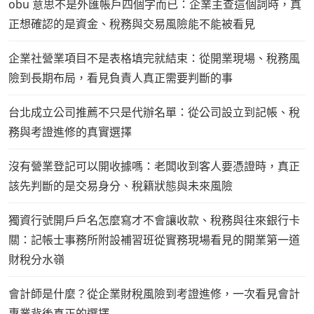
obu 意思不是外匯帳戶四個字而已：企業主查這個詞時，真
正想確認的是資金、稅務與交易風險能不能被看見
企業社營業項目不是表格填完就結束：從開業現場、稅務風
險到長期布局，看見負責人真正需要判斷的事
台北成立公司推薦不只是代辦名單：從公司設立到記帳、稅
務與考證進修的真實選擇
沒有營業登記可以開收據嗎：老闆收到客人要憑證時，真正
該先判斷的是交易身分、稅籍狀態與未來風險
獨資行號開戶戶名怎麼寫才不會讓收款、稅務與往來銀行卡
關：記帳士事務所附設補習班從實務現場看見的開業第一道
財稅分水嶺
會計師是什麼？從企業財稅風險到考證進修，一次看見會計
專業背後真正的選擇