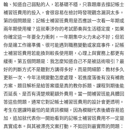
輪、知道自己弱點的人，若基礎不穩，只靠題庫去撐記帳士
補習班費用的投入，會很容易在檢討時發現觀念漏洞太多。
第四個問題是：記帳士補習班費用是否應該一次看一年期或
兩年期使用權？這就牽涉你的考試節奏與生活穩定度，如果
你確定這一年要全力衝刺，一年期集中火力未必不好；但若
你是邊工作邊準備、很可能遇到職務變動或家庭事件，記帳
士補習班費用若能換到較長使用期，心理上與實務上都更有
緩衝。第五個問題是：我怎麼知道自己不是被話術吸引？最
好的判斷方式不是聽對方講得多好，而是問細節：教材多久
更新一次、今年法規變動怎麼處理、若進度落後有沒有補救
方案、題目解析是給答案還是真的教你拆題、課程到期後能
否延長、是否有清楚規範額外費用。當一間補習班能具體回
答這些問題，通常它對記帳士補習班費用的設計會更透明。
考生在選課時最怕的是資訊模糊，因為模糊代表後續容易追
加，追加就代表你一開始看到的記帳士補習班費用不一定是
真實成本。與其被漂亮文案打動，不如回到最實際的問題：