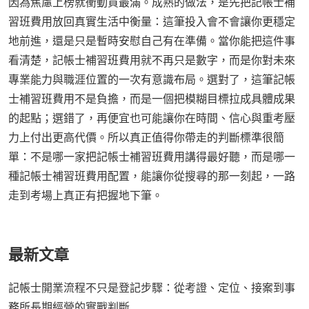
因為焦慮上榜就衝動買最滿。成熟的做法，是先把記帳士補
習班費用放回真實生活中衡量：這筆投入會不會讓你更穩定
地前進，還是只是暫時安慰自己有在準備。當你能把這件事
看清楚，記帳士補習班費用就不再只是數字，而是你對未來
專業能力與職涯位置的一次有意識布局。選對了，這筆記帳
士補習班費用不是負擔，而是一個把模糊目標拉成具體成果
的起點；選錯了，再便宜也可能讓你在時間、信心與重考壓
力上付出更高代價。所以真正值得你帶走的判斷標準很簡
單：不是哪一家把記帳士補習班費用講得最好聽，而是哪一
種記帳士補習班費用配置，能讓你從搜尋的那一刻起，一路
走到考場上真正有把握地下筆。
最新文章
記帳士開業流程不只是登記步驟：從考證、定位、接案到事
務所長期經營的實戰判斷