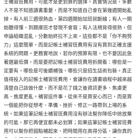
士補習班費用，可能才是更划算的選擇。真實情況是，多數
人不是不知道讀書重要，而是不知道自己會在第幾週開始亂
掉。有人前三週很熱血，第四週開始加班就斷線；有人一開
始聽得懂，到題庫班才發現不會寫；有人法規背得很熟，但
申論組織混亂，分數始終拉不上來。這些都不是「你不夠努
力」這麼簡單，而是記帳士補習班費用有沒有買到正確支援
系統的問題。更務實地說，若你的預算有限，也不要因此急
著選最低價，而是要把記帳士補習班費用拆開看：哪些是一
定要有，哪些是可後續補強，哪些只是招生話術包裝。真正
值得投入的記帳士補習班費用，會讓你在讀書過程中越來越
清楚自己該做什麼，而不是花了錢之後資訊更多、焦慮更
高、進度更亂。補習這件事，從來不是買安心而已，而是買
一個能把你從想考、準備、挫折、修正一路帶到上場的系
統。如果這筆記帳士補習班費用沒有辦法幫你降低中途放棄
的可能，那它再便宜都未必划算；如果這筆記帳士補習班費
用可以幫你把弱點補起來、把時間用在高得分區，讓你真的