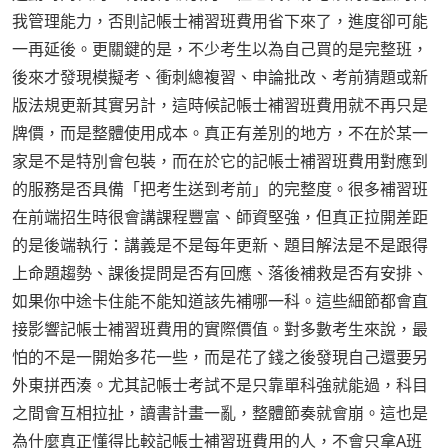
我管理能力，否則記帳士補習班費用省下來了，進度卻可能
一再延後。更關鍵的是，不少考生以為自己買的是完整班，
後來才發現模擬考、衝刺總複習、申論批改、考前猜題或新
版法規更新其實另計，這時候記帳士補習班費用就不再只是
牌價，而是整體使用成本。真正有差別的地方，不在於某一
家是不是特別會包裝，而在於它的記帳士補習班費用對應到
的服務是否具備「把考生送到考前」的完整度。很多補習班
在前端招生時很會講課程豐富、師資堅強，但真正拉開差距
的是後端執行：講義是不是每年更新、題目解法是不是跟得
上命題趨勢、課後提問是否有回應、落後補救是否有安排、
如果你中途卡住能不能知道該先補哪一科。這些細節都會直
接影響記帳士補習班費用的實際價值。對多數考生來說，最
怕的不是一開始多花一些，而是花了錢之後發現自己還要另
外東拼西湊。尤其記帳士考試不是只靠單科強就能過，科目
之間會互相拉扯，讀書計畫一亂，整體節奏就會崩。這也是
為什麼真正懂得比較記帳士補習班費用的人，不會只拿A班