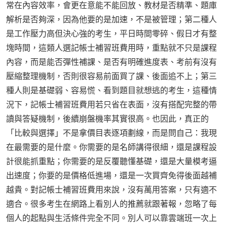
常在內容效率，會更在意能不能回放、教材是否精準、題庫
解析是否夠深，因為他要的是加速，不是被管理；第二種人
是工作壓力高但決心強的考生，平日時間零碎、假日才有整
塊時間，這類人選記帳士補習班費用時，重點就不只是課程
內容，而是能否彈性補課、是否有明確進度表、考前有沒有
壓縮整理機制，否則很容易前面買了課、後面追不上；第三
種人則是基礎弱、容易慌、看到題目就想逃的考生，這種情
況下，記帳士補習班費用若只省在表面，沒有搭配完整的帶
讀與答疑機制，後續崩盤機率其實很高。也因此，真正的
「比較與選擇」不是拿價目表逐項劃線，而是問自己：我現
在最需要的是什麼。你需要的是名師講得很細，還是課程設
計很能抓重點；你需要的是反覆聽懂基礎，還是大量模考逼
出速度；你要的是價格低進場，還是一次買齊免得後面越補
越貴。對記帳士補習班費用來說，沒有萬用答案，只有適不
適合。很多考生在網路上看別人的推薦就跟著報，忽略了每
個人的起點與生活條件完全不同。別人可以靠雲端班一次上