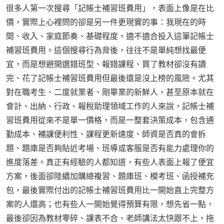
很多人第一次搜尋「記帳士補習班費用」，表面上像是在比
價，實際上心裡問的卻是另一件更現實的事：我現在的時
間、收入、家庭節奏、基礎程度，適不適合投入這筆記帳士
補習班費用。這個搜尋行為背後，往往不是單純想找最便
宜，而是想避開選錯班型、報錯課程、買了教材卻沒有讀
完、花了記帳士補習班費用但最後還是沒上榜的風險。尤其
對在職考生、二度就業者、剛畢業的新鮮人，甚至原本就在
會計、出納、行政、報稅助理領域工作的人來說，記帳士補
習班費用從來不是單一價格，而是一整套決策成本，包含通
勤成本、補課便利性、課程更新速度、師資是否真的會拆
題、題庫是否夠貼近考場、班導或客服是否有能力處理你的
進度落差。真正有經驗的人都知道，有些人表面上報了便宜
方案，後面卻陸續加購總複習、題庫班、模考班、函授補充
包，最後實際付出的記帳士補習班費用比一開始直上完整方
案的人還高；也有些人一開始覺得預算有限，想先省一點，
最後卻因為教材零碎、課表不合、老師講法太快跟不上，拖