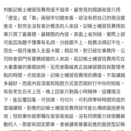
判斷記帳士補習班費用值不值得，最常見的錯誤就是只用
「便宜」或「貴」兩個字切開來看，卻沒有把自己的現況擺
進去。對完全沒有會計概念的人來說，記帳士補習班費用如
果只買了最基礎、最精簡的內容，表面上省到錢，實際上卻
可能因為聽不懂專有名詞、分錄跟不上、稅務法規記不住，
而在一個月後進入全面卡關；相反地，對已經在事務所、公
司財會部門有實務經驗的人來說，若記帳士補習班費用花在
大量重複的基礎說明，反而會壓縮真正該練習題目與整理考
點的時間。也就是說，記帳士補習班費用的價值，不是課越
多越好，而是內容深度和陪跑方式是否剛好打中你的短板。
有些考生白天上班，晚上回家只剩兩小時精神，這種情況
下，能反覆回看、可倍速、可切片、可利用零碎時間完成的
雲端課程，對應的記帳士補習班費用就可能比傳統面授更有
效；但如果你是那種在家容易拖延、沒有同儕壓力就很難啟
動的人，那麼有固定節奏、會被課表推著前進的面授型記帳