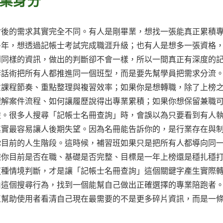
業身分
背後的需求其實完全不同。有人是剛畢業，想找一張能真正累積
多年，想透過記帳士考試完成職涯升級；也有人是想多一張資格
到同樣的資訊，做出的判斷卻不會一樣，所以一間真正有深度的
套話術把所有人都推進同一個班型，而是要先幫學員把需求分流
意課程節奏、重點整理與複習效率；如果你是想轉職，除了上榜
理解案件流程、如何讓履歷說得出專業累積；如果你想保留兼職
險。很多人搜尋「記帳士名冊查詢」時，會誤以為只要看到有人
其實最容易讓人後期失望。因為名冊能告訴你的，是行業存在與
你目前的人生階段。這時候，補習班如果只是把所有人都導向同
據你目前是否在職、基礎是否完整、目標是一年上榜還是穩扎穩
這種情境判斷，才是讓「記帳士名冊查詢」這個關鍵字產生實際
由這個搜尋行為，找到一個能幫自己做出正確選擇的專業陪跑者
正幫助使用者看清自己現在最需要的不是更多碎片資訊，而是一