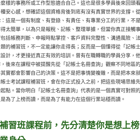
什麼樣的事務所或工作型態適合自己。這也是很多學員後來回頭
一種安心感，想確認這個資格背後到底有沒有真實世界的支撐。
你：這是一個有制度、有登錄、有責任、有專業分工的行業，不
想得太簡單，以為只是報稅、記帳、整理單據，但當你真正接觸
實包括帳務判斷、申報時點掌控、客戶資料完整性、溝通風險、
考題的補習班，不一定能讓你走得長；反而是一個懂得從「記帳
程設計，才更接近真正有效的培訓。曾有在職轉職的學員分享，
作，後來在課程中被提醒先從「記帳士名冊查詢」觀察不同地區
排其實都會影響自己的決策。這不是把事情變複雜，而是把本來
記帳士考試課程補習班，會在你正式投入之前，把這些現場思維
的起點。當你明白「記帳士名冊查詢」代表的是一個真實可對照
只是為了上榜而讀，而是為了有能力在這個行業站穩而讀。
補習班課程前，先分清楚你是想上榜