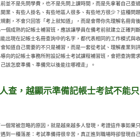
名前並不是先問學費，也不是先問上課時間，而是先拿著自己查
人開業、有些人掛名、有些地區人很多、有些地方很少？這種問
程規劃，不會只回答「考上就知道」，而是會帶你先理解名冊背
為一個成熟的記帳士補習班，應該讓學員在備考前就建立正確判
個能出現在記帳士名冊查詢中的名字，都代表相同的工作模式與
才會知道自己需要的不只是補習，而是一套從考試、理解產業到
為導向的記帳士事務所附設記帳士考試課程補習班，會把查詢需
自己該怎麼準備、準備完以後能往哪裡走」。
人查，越顯示準備記帳士考試不能只
有一個常被忽略的原因，就是越來越多人發現，考證這件事如果
會遇到一種落差：考試準備得很辛苦，真正進到職場時卻發現自