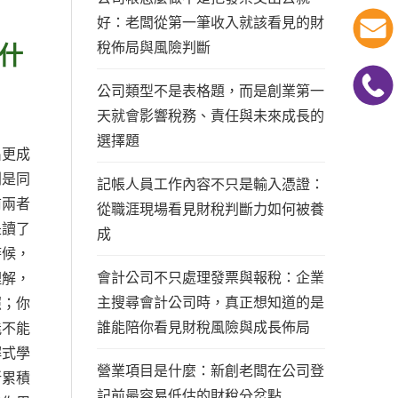
好：老闆從第一筆收入就該看見的財
稅佈局與風險判斷
什
公司類型不是表格題，而是創業第一
天就會影響稅務、責任與未來成長的
選擇題
出更成
則是同
記帳人員工作內容不只是輸入憑證：
前兩者
從職涯現場看見財稅判斷力如何被養
是讀了
成
時候，
會計公司不只處理發票與報稅：企業
理解，
主搜尋會計公司時，真正想知道的是
照；你
誰能陪你看見財稅風險與成長佈局
能不能
解式學
營業項目是什麼：新創老闆在公司登
所累積
記前最容易低估的財稅分岔點