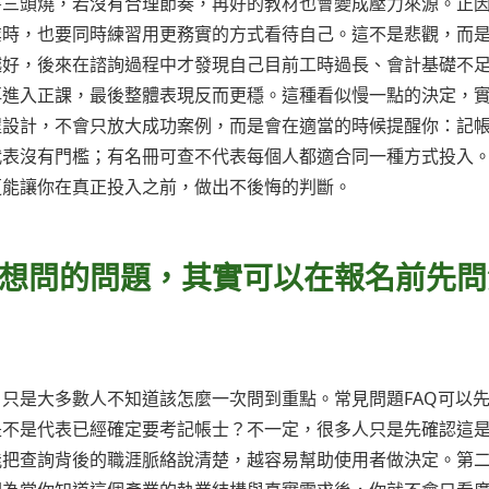
書三頭燒，若沒有合理節奏，再好的教材也會變成壓力來源。正
業時，也要同時練習用更務實的方式看待自己。這不是悲觀，而
越好，後來在諮詢過程中才發現自己目前工時過長、會計基礎不
再進入正課，最後整體表現反而更穩。這種看似慢一點的決定，
程設計，不會只放大成功案例，而是會在適當的時候提醒你：記
代表沒有門檻；有名冊可查不代表每個人都適合同一種方式投入
更能讓你在真正投入之前，做出不後悔的判斷。
想問的問題，其實可以在報名前先問
只是大多數人不知道該怎麼一次問到重點。常見問題FAQ可以
是不是代表已經確定要考記帳士？不一定，很多人只是先確認這
能把查詢背後的職涯脈絡說清楚，越容易幫助使用者做決定。第