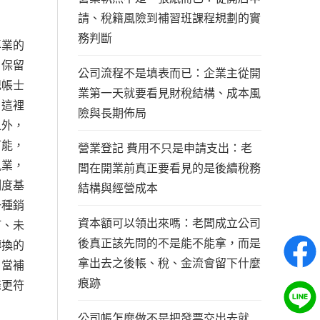
請、稅籍風險到補習班課程規劃的實
務判斷
專業的
，保留
公司流程不是填表而已：企業主從開
記帳士
業第一天就要看見財稅結構、成本風
。這裡
險與長期佈局
之外，
可能，
營業登記 費用不只是申請支出：老
執業，
闆在開業前真正要看見的是後續稅務
制度基
結構與經營成本
一種銷
資本額可以領出來嗎：老闆成立公司
打、未
後真正該先問的不是能不能拿，而是
轉換的
拿出去之後帳、稅、金流會留下什麼
。當補
痕跡
條更符
公司帳怎麼做不是把發票交出去就