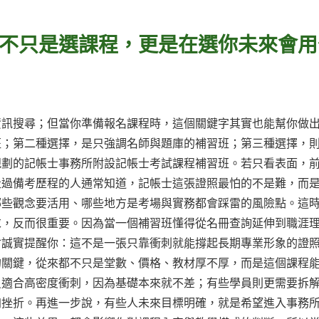
不只是選課程，更是在選你未來會用
資訊搜尋；但當你準備報名課程時，這個關鍵字其實也能幫你做
班；第二種選擇，是只強調名師與題庫的補習班；第三種選擇，
規劃的記帳士事務所附設記帳士考試課程補習班。若只看表面，
走過備考歷程的人通常知道，記帳士這張證照最怕的不是難，而
哪些觀念要活用、哪些地方是考場與實務都會踩雷的風險點。這
求，反而很重要。因為當一個補習班懂得從名冊查詢延伸到職涯
會誠實提醒你：這不是一張只靠衝刺就能撐起長期專業形象的證
的關鍵，從來都不只是堂數、價格、教材厚不厚，而是這個課程
員適合高密度衝刺，因為基礎本來就不差；有些學員則更需要拆
加挫折。再進一步說，有些人未來目標明確，就是希望進入事務