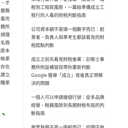
看，才
稅到工程款風險，一篇給準備成立工
從實務
程行的人看的財稅判斷指南
是看完
事務所
公司資本額不是填一個數字而已：創
法規理
業者、負責人與準考生都該看見的財
士名冊
稅起點判斷
他原本
的執業
成立之前先看見財稅後果：記帳士事
就存在
務所附設補習班帶你重新判斷
先建立
Google 搜尋「成立」背後真正想解
的職業
決的問題
一個人可以申請幾個行號：從多品牌
經營、稅籍風險到長期財稅布局的判
、
斷指南
營業執照不是一張紙而已：從開店申