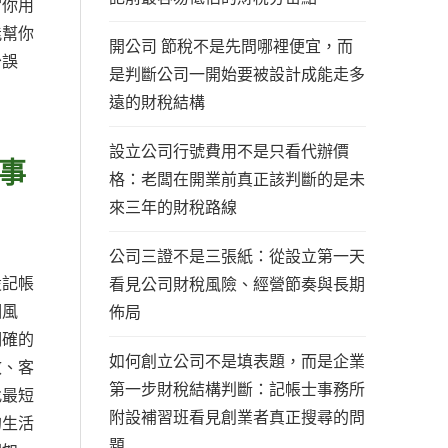
當你用
能幫你
開公司 節稅不是先問哪裡便宜，而
少誤
是判斷公司一開始要被設計成能走多
遠的財稅結構
設立公司行號費用不是只看代辦價
事
格：老闆在開業前真正該判斷的是未
來三年的財稅路線
公司三證不是三張紙：從設立第一天
設記帳
看見公司財稅風險、經營節奏與長期
個風
佈局
明確的
如何創立公司不是填表題，而是企業
效、客
第一步財稅結構判斷：記帳士事務所
找最短
附設補習班看見創業者真正搜尋的問
的生活
題