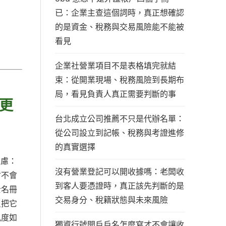
已：企業主查這個詞時，真正想確認
的是資金、稅務與交易風險能不能被
看見
企業社營業項目不是表格填完就結
束：從開業現場、稅務風險到長期布
局，看見負責人真正需要判斷的事
更
台北成立公司推薦不只是代辦名單：
從公司設立到記帳、稅務與考證進修
的真實選擇
焦慮：
沒有營業登記可以開收據嗎：老闆收
會不會
到客人要憑證時，真正該先判斷的是
士名冊
交易身分、稅籍狀態與未來風險
只把它
見度如
獨資行號開戶戶名怎麼寫才不會讓收