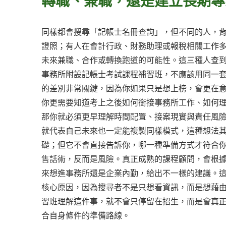
轉職、兼職，還是建立長期專
同樣都會搜尋「記帳士名冊查詢」，但不同的人，
證照；有人在會計行政、財務助理或報稅相關工作
未來兼職、合作或轉換跑道的可能性。這三種人查
事務所附設記帳士考試課程補習班，不應該用同一
的差別非常關鍵，因為你如果只是想上榜，會更在
你更需要知道考上之後如何銜接事務所工作、如何
那你就必須更早理解時間配置、接案現實與責任風
就代表自己未來也一定能複製同樣模式，這種想法
礎；但它不會直接告訴你，哪一種準備方式才符合
售話術，反而是風險。真正成熟的課程顧問，會根
來想進事務所還是企業內勤，給出不一樣的建議。
核心原因，因為搜尋者不是只想看資訊，而是想藉
習班理解這件事，就不會只停留在招生，而是會真
合自身條件的準備路線。