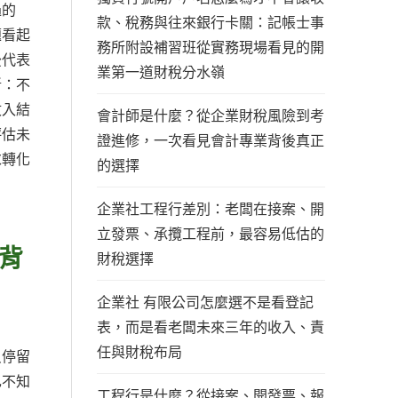
過的
款、稅務與往來銀行卡關：記帳士事
題看起
務所附設補習班從實務現場看見的開
後代表
業第一道財稅分水嶺
斷：不
收入結
會計師是什麼？從企業財稅風險到考
評估未
證進修，一次看見會計專業背後真正
求轉化
的選擇
企業社工程行差別：老闆在接案、開
立發票、承攬工程前，最容易低估的
背
財稅選擇
企業社 有限公司怎麼選不是看登記
表，而是看老闆未來三年的收入、責
任與財稅布局
只停留
己不知
工程行是什麼？從接案、開發票、報