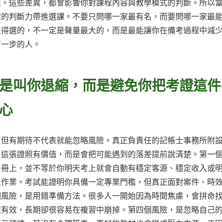
性。這些差異，都會影響你對課程內容與教學模式的判斷。所以
樣的判斷力帶進選課。不要只問哪一家最有名，而要問哪一家最
值得選的，不一定是聲量最大的，而是最能讓你在備考過程中減
下一步的人。
是叫你退縮，而是避免你把考證這件
心
，但有期待不代表就能忽略風險。真正負責任的記帳士事務所附
、這張證照有價值，而是會把可能遇到的落差提前說清楚。第一
名冊上，並不等於你明天考上就會自動有穩定客源、穩定收入或
立作業。考試能證明你具備一定專業門檻，但真正面對案件、時
個風險，是用錯準備方法。很多人一開始因為時間焦慮，會拼命
似有效，長期卻很容易在複習中崩掉。第四個風險，是忽略自己