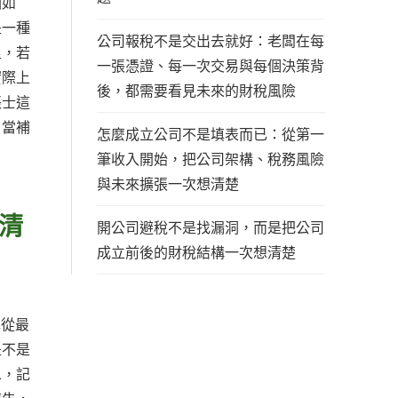
因如
是一種
公司報稅不是交出去就好：老闆在每
足，若
一張憑證、每一次交易與每個決策背
實際上
後，都需要看見未來的財稅風險
帳士這
。當補
怎麼成立公司不是填表而已：從第一
筆收入開始，把公司架構、稅務風險
與未來擴張一次想清楚
清
開公司避稅不是找漏洞，而是把公司
成立前後的財稅結構一次想清楚
先從最
是不是
二，記