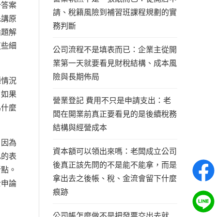
分答案
請、稅籍風險到補習班課程規劃的實
先講原
務判斷
論題解
這些細
公司流程不是填表而已：企業主從開
業第一天就要看見財稅結構、成本風
險與長期佈局
種情況
，如果
營業登記 費用不只是申請支出：老
為什麼
闆在開業前真正要看見的是後續稅務
。
結構與經營成本
。因為
資本額可以領出來嗎：老闆成立公司
己的表
後真正該先問的不是能不能拿，而是
折點。
拿出去之後帳、稅、金流會留下什麼
士申論
痕跡
公司帳怎麼做不是把發票交出去就