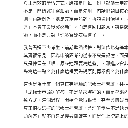
真正有效的學習方式，應該是把每一份「記帳士申
不是一開始就猛寫細節，而是先用一句話把題目核
則、再講例外，還是先定義名詞、再談適用情境，
答」不會在最後突然斷掉，而是會回扣題意，讓整
節，而不是只說「你多寫幾次就會了」。
我曾看過不少考生，前期準備很拚，對法條也有基
其實很常見。因為申論題考的從來不只是記憶，而
只是停留在「喔，原來這題要寫這些」，那進步會
先寫這一點？為什麼這裡要先講原則再舉例？為什
這也是為什麼一個真正有經驗的記帳士補習班，往
「記帳士申論題解答」不是拿來膜拜的，而是拿來
達方式。這個過程一開始會覺得很慢，甚至會懷疑
真正值得選擇的記帳士補習班，會理解學生不是缺
題解答」就不再只是搜尋關鍵字，而是你上榜路上