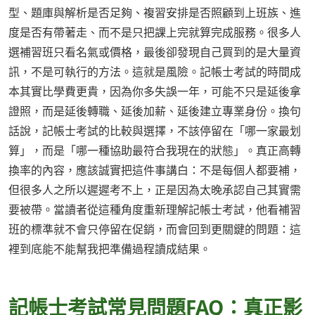
型、題庫與解析是否足夠、複習安排是否照顧到上班族、進
度是否有帶著走、而不是只把課上完就算完成服務。很多人
選補習班只看名氣或價格，最後卻發現自己買到的是大量資
訊，不是可執行的方法。這就是風險。記帳士考試的時間成
本其實比學費更貴，因為你多失誤一年，可能不只是延後拿
證照，而是延後轉職、延後加薪、延後建立專業身份。換句
話說，記帳士考試的比較與選擇，不該停留在「哪一家最划
算」，而是「哪一種協助最符合我現在的狀態」。真正高轉
換率的內容，應該誠實把這件事講白：不是每個人都要補，
但很多人之所以遲遲考不上，正是因為太晚承認自己其實需
要被帶。當讀者從這種角度重新理解記帳士考試，他看補習
班的標準就不會只停留在促銷，而會回到更關鍵的問題：這
裡到底能不能幫我把準備過程讀成結果。
記帳士考試常見問題FAQ：真正影