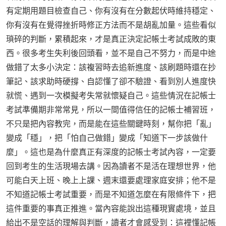
有定期用題目檢查自己、你有沒有在分數起伏時維持穩定、
你有沒有在覺得挫折時修正方法而不是胡亂加量。這些看似
瑣碎的判斷，累積起來，才是真正決定記帳士考試成敗的東
西。很多考生失利後回頭看，並不是自己不努力，而是中途
做錯了太多小決定：該複習時去追新進度、該刷題時還在抄
筆記、該求助時硬撐、自認懂了卻不驗證、看到別人進度快
就慌、遇到一次模擬考失常就懷疑自己。這些情況在記帳士
考試準備期非常常見，所以一間值得信任的記帳士補習班，
不只是把內容教完，而是能在這些關鍵時刻，幫你把「亂」
變成「穩」，把「怕自己做錯」變成「知道下一步該做什
麼」。這也是為什麼真正有深度的記帳士考試內容，一定要
回到考生的生活現場去講。因為讀者不是活在理想世界，他
可能白天上班、晚上上課、週末還要處理家庭安排；他不是
不知道記帳士考試重要，而是不知道怎麼在有限條件下，把
這件重要的事真正推進。當內容能說出這種現實處境，並且
給出不是空話的理解與判斷，讀者才會感受到：這裡懂記帳