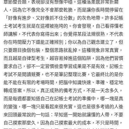
章節整合題，表現卻沒有想像中穩。這種落差感非常折磨
人，因為它不像完全不會那麼乾脆，而是讓你長時間停留在
「好像有進步、又好像抓不住分數」的灰色地帶。許多記帳
士考試考生就是在這裡被拖垮的。你會發現，自己看得懂老
師講解，不代表你寫得出來；你覺得某段法規很熟，不代表
你在時間壓力下還能正確辨別；你以為自己觀念建立了，但
只要題目換個包裝，整個思路就亂掉。這種現象非常真實，
而且越是自律型考生，越容易掉進這個陷阱，因為他們習慣
要求自己，卻不一定習慣檢查學習成果是不是有效。記帳士
考試不是閱讀競賽，也不是筆記整理比賽，它最終比的是你
能不能在有限的考場時間，把腦中知識快速、準確、穩定地
轉成答案。所以，真正成熟的備考方式，不是一天念多久，
而是每週都要知道自己在記帳士考試的準備中，哪一塊是真
的變強，哪一塊只是看起來很充實。這也是很多考過的人後
來回頭最常說的一句話：早知道一開始就讓懂的人帶，不要
自己摸索那麼久。因為自己摸索最大的成本，不只是時間，