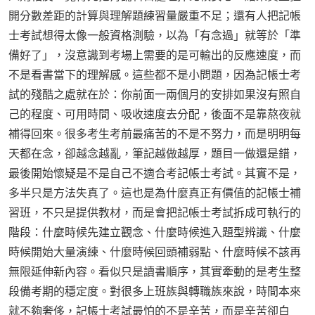
開分數差距的計算與理解題練習量嚴重不足；還有人把記帳
士考試想得太像一般資格測驗，以為「有念過」就等於「準
備好了」，沒意識到考場上需要的是可輸出的反應速度，而
不是看書當下的理解感。這些都不是小問題，因為記帳士考
試的殘酷之處就在於：你前面一兩個月的安排如果沒有照自
己的程度、可用時間、吸收速度去分配，後面不是靠熬夜就
補得回來。很多考生考前最痛苦的不是不努力，而是明明每
天都在念，卻越念越亂，筆記越做越厚，題目一做還是錯，
最後開始懷疑是不是自己不適合考記帳士考試。其實不是，
多半只是方法失真了。這也是為什麼真正有價值的記帳士補
習班，不只是提供教材，而是會把記帳士考試拆成可執行的
階段：什麼時候先建立觀念、什麼時候進入題型辨識、什麼
時候開始大量演練、什麼時候回頭補弱點、什麼時候不該再
無限延伸新內容。看似只是讀書順序，其實牽動的是考生整
段備考期的穩定度。對很多上班族與轉職族來說，時間本來
就不夠奢侈，記帳士考試最怕的不是辛苦，而是辛苦卻白