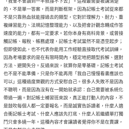
「我會不會讀到一半就撐不下去」。這裡最需要被講清楚
的，不是單一答案，而是判斷框架。因為記帳士考試從來都
不是只靠熱血就能撐過去的類型，它對於理解力、耐力、重
複練習能力、法規記憶整理能力、以及把會計觀念轉成作答
速度的能力，都有一定要求。若你本身有商科背景，或曾接
觸記帳、報稅、帳務處理，記帳士考試當然不是憑空起步；
但即使如此，也不代表你能用工作經驗直接取代考試訓練，
因為考場要求的是在有限時間內，穩定地把題型拆解、選對
方法、避開失分。反過來說，就算你是零基礎，記帳士考試
也不是不能準備，只是你不能再用「我自己慢慢看書應該也
可以」這種過度樂觀的方式安慰自己。很多人失敗不是因為
不聰明，而是因為沒有在一開始就承認：自己需要被系統化
帶過一遍。對記帳士補習班來說，真正能打動人的內容，不
是鼓吹每個人都一定要報名，而是誠實告訴讀者，什麼人適
合衝記帳士考試、什麼人應該先打底、什麼人若繼續單打獨
鬥只會多繞一年。這種內容才會讓讀者覺得你不是在賣課，