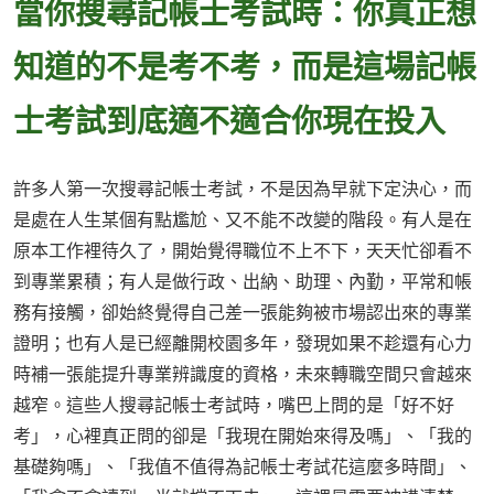
當你搜尋記帳士考試時：你真正想
知道的不是考不考，而是這場記帳
士考試到底適不適合你現在投入
許多人第一次搜尋記帳士考試，不是因為早就下定決心，而
是處在人生某個有點尷尬、又不能不改變的階段。有人是在
原本工作裡待久了，開始覺得職位不上不下，天天忙卻看不
到專業累積；有人是做行政、出納、助理、內勤，平常和帳
務有接觸，卻始終覺得自己差一張能夠被市場認出來的專業
證明；也有人是已經離開校園多年，發現如果不趁還有心力
時補一張能提升專業辨識度的資格，未來轉職空間只會越來
越窄。這些人搜尋記帳士考試時，嘴巴上問的是「好不好
考」，心裡真正問的卻是「我現在開始來得及嗎」、「我的
基礎夠嗎」、「我值不值得為記帳士考試花這麼多時間」、