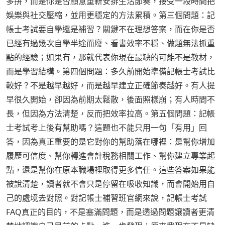
多拚，而是你是否願意重新安排生活節奏，接受一段時間把
娛樂與社交壓縮，並用更穩定的方法累積。第三個問題：記
帳士考試要自學還是補習？關鍵不在理想答案，而在你是否
已經有過幾次自學半途而廢、看書效率不穩、做題無法抓重
點的經驗；如果有，那就代表你現在最缺的可能不是教材，
而是學習結構。第四個問題：多久前開始準備記帳士考試比
較好？不是越早越好，而是越早建立正確節奏越好。有人提
早很久開始，卻因為前期太鬆散，後面照樣崩；有人時間不
長，但因為方法清楚，反而把效率拉高。第五個問題：記帳
士考試考上後有幫助嗎？這題也不能只用一句「有用」回
答，因為真正重要的是它對你的幫助落在哪裡：是幫你增加
履歷可信度、幫你轉進會計稅務相關工作、幫你建立專業起
點，還是幫你在原本職場裡取得更多信任。這些答案如果能
被說清楚，讀者就不會只是停留在吸收知識，而會開始用自
己的處境去對照。對記帳士補習班官網來說，記帳士考試
FAQ真正的目的，不是塞滿問題，而是透過問題讓讀者更清