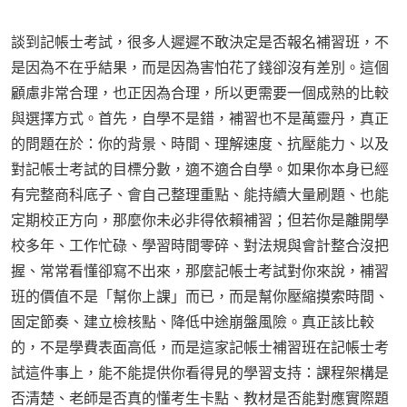
談到記帳士考試，很多人遲遲不敢決定是否報名補習班，不
是因為不在乎結果，而是因為害怕花了錢卻沒有差別。這個
顧慮非常合理，也正因為合理，所以更需要一個成熟的比較
與選擇方式。首先，自學不是錯，補習也不是萬靈丹，真正
的問題在於：你的背景、時間、理解速度、抗壓能力、以及
對記帳士考試的目標分數，適不適合自學。如果你本身已經
有完整商科底子、會自己整理重點、能持續大量刷題、也能
定期校正方向，那麼你未必非得依賴補習；但若你是離開學
校多年、工作忙碌、學習時間零碎、對法規與會計整合沒把
握、常常看懂卻寫不出來，那麼記帳士考試對你來說，補習
班的價值不是「幫你上課」而已，而是幫你壓縮摸索時間、
固定節奏、建立檢核點、降低中途崩盤風險。真正該比較
的，不是學費表面高低，而是這家記帳士補習班在記帳士考
試這件事上，能不能提供你看得見的學習支持：課程架構是
否清楚、老師是否真的懂考生卡點、教材是否能對應實際題