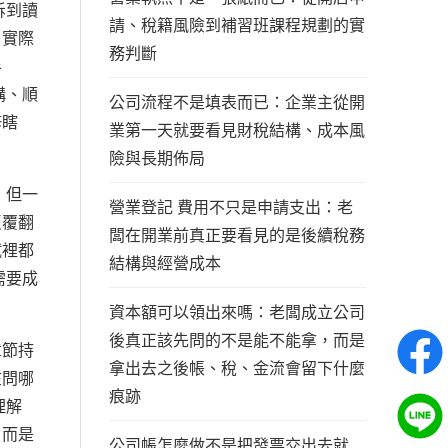
拆到讀
請、稅籍風險到補習班課程規劃的實
，實際
務判斷
半
構、順
公司流程不是填表而已：企業主從開
修瞎
業第一天就要看見財稅結構、成本風
險與長期佈局
，但一
營業登記 費用不只是申請支出：老
反覆翻
闆在開業前真正要看見的是後續稅務
試裡都
結構與經營成本
需要成
資本額可以領出來嗎：老闆成立公司
後真正該先問的不是能不能拿，而是
章節持
拿出去之後帳、稅、金流會留下什麼
在問哪
痕跡
理解
，而是
公司帳怎麼做不是把發票交出去就