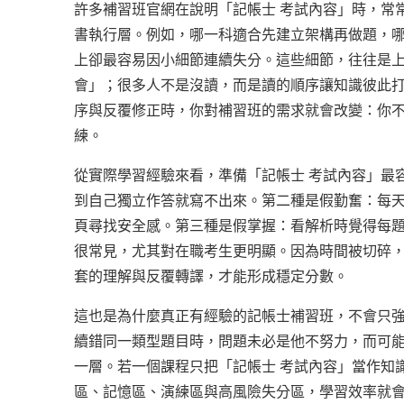
許多補習班官網在說明「記帳士 考試內容」時，常
書執行層。例如，哪一科適合先建立架構再做題，
上卻最容易因小細節連續失分。這些細節，往往是
會」；很多人不是沒讀，而是讀的順序讓知識彼此打
序與反覆修正時，你對補習班的需求就會改變：你
練。
從實際學習經驗來看，準備「記帳士 考試內容」最
到自己獨立作答就寫不出來。第二種是假勤奮：每
頁尋找安全感。第三種是假掌握：看解析時覺得每
很常見，尤其對在職考生更明顯。因為時間被切碎，
套的理解與反覆轉譯，才能形成穩定分數。
這也是為什麼真正有經驗的記帳士補習班，不會只
續錯同一類型題目時，問題未必是他不努力，而可
一層。若一個課程只把「記帳士 考試內容」當作知
區、記憶區、演練區與高風險失分區，學習效率就