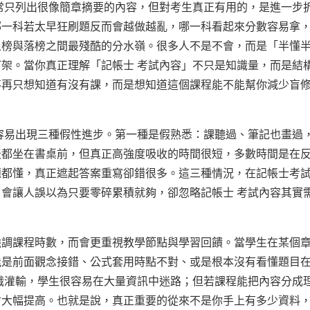
常只列出很像簡章摘要的內容，但對考生真正有用的，是進一步
哪一科若太早狂刷題反而會越做越亂，哪一科看起來分數容易拿
上榜與落榜之間最殘酷的分水嶺。很多人不是不會，而是「半懂
架。當你真正理解「記帳士 考試內容」不只是知識量，而是結
不再只想知道有沒有課，而是想知道這個課程能不能幫你減少盲
容易出現三種假性進步。第一種是假熟悉：課聽過、筆記也畫過
天都坐在書桌前，但真正高強度吸收的時間很短，多數時間是在
題都懂，真正遮起答案重寫卻錯很多。這三種情況，在記帳士考
會讓人誤以為只要零碎累積就夠，卻忽略記帳士 考試內容其實
強調課程時數，而會更重視教學節點與學習回饋。當學生在某個
能是前面觀念接錯、公式套用時點不對、或是根本沒有看懂題目
識灌輸，學生很容易在大量資訊中迷路；但若課程能把內容分成
會大幅提高。也就是說，真正重要的從來不是你手上有多少資料