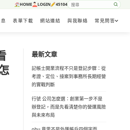
HOME
LOGIN
45104
搜尋網站內容
消息
表單下載
網站連結
與我聯絡
常見問答
看
最新文章
怎
記帳士開業流程不只是登記步驟：從
考證、定位、接案到事務所長期經營
的實戰判斷
行號 公司怎麼選：創業第一步不是
辦登記，而是先看清楚你的營運風險
與未來布局
obu 意思不是外匯帳戶四個字而