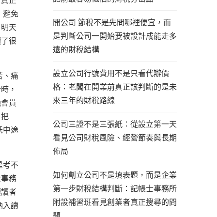
，真正
，避免
開公司 節稅不是先問哪裡便宜，而
、明天
是判斷公司一開始要被設計成能走多
讀了很
遠的財稅結構
設立公司行號費用不是只看代辦價
苦、痛
格：老闆在開業前真正該判斷的是未
計時，
來三年的財稅路線
融會貫
，把
公司三證不是三張紙：從設立第一天
低中途
看見公司財稅風險、經營節奏與長期
佈局
是考不
如何創立公司不是填表題，而是企業
進事務
第一步財稅結構判斷：記帳士事務所
讓讀者
附設補習班看見創業者真正搜尋的問
納入讀
題