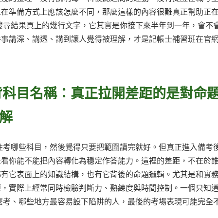
人在準備方式上應該怎麼不同，那麼這樣的內容很難真正幫助正
搜尋結果頁上的幾行文字，它其實是你接下來半年到一年，會不
件事講深、講透、講到讓人覺得被理解，才是記帳士補習班在官
背科目名稱：真正拉開差距的是對命
解
住考哪些科目，然後覺得只要把範圍讀完就好。但真正進入備考
是看你能不能把內容轉化為穩定作答能力。這裡的差距，不在於
都有它表面上的知識結構，也有它背後的命題邏輯。尤其是和實
題，實際上經常同時檢驗判斷力、熟練度與時間控制。一個只知
麼考、哪些地方最容易設下陷阱的人，最後的考場表現可能完全