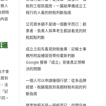
在做人
稅到工程款風險，一篇給準備成立工
會把時
程行的人看的財稅判斷指南
網內容
公司資本額不是填一個數字而已：創
業者、負責人與準考生都該看見的財
稅起點判斷
題邏
成立之前先看見財稅後果：記帳士事
務所附設補習班帶你重新判斷
Google 搜尋「成立」背後真正想解
決的問題
後才會
誰買到
一個人可以申請幾個行號：從多品牌
務、法
經營、稅籍風險到長期財稅布局的判
道「記
斷指南
不同。
營業執照不是一張紙而已：從開店申