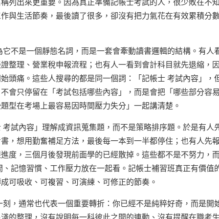
名稱列出來更重要。因為真正準備記帳士考試的人，很少敗在不
工作與生活節奏，最後讀了很多，卻沒有把力氣花在有效累積分
為它不是一個靜態名詞，而是一套會牽動讀書邏輯的結構。有人
憑證整理、營業稅申報流程；也有人一看到會計科目就先退縮，
始頭痛。這些人搜尋的都是同一個詞：「記帳士 考試內容」，
，不會只停留在「考試包括哪些內容」，而是會把「哪些部分容
些題型在考場上最容易因時間壓力失分」一起講清楚。
 考試內容」理解成資訊蒐集題，而不是策略排序題。於是有人
考書，想用勤奮補足方法，最後每一本到一半都停住；也有人先
跟進度，三個月後發現前面學的已經散掉。這些都不是不努力，
間、記憶習慣、工作壓力放在一起看。記帳士補習班真正有價值
轉成可吸收、可複習、可演練、可修正的節奏。
一刻，通常也代表一個重要轉折：你已經不是純粹好奇，而是開
很淺的整理，沒有說明每一科彼此之間的連動、沒有提醒在職考