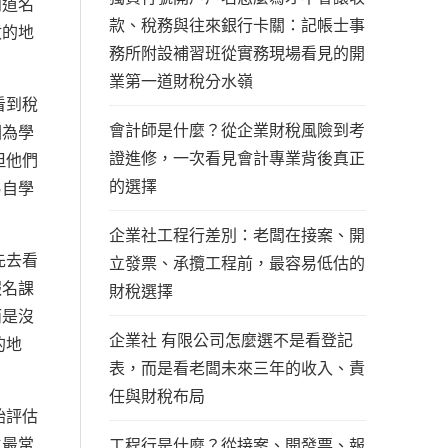
知道名
款、稅務與往來銀行卡關：記帳士事
數的地
務所附設補習班從實務現場看見的開
業第一道財稅分水嶺
看到稅
會計師是什麼？從企業財稅風險到考
因為學
證進修，一次看見會計專業背後真正
但他們
的選擇
易自學
企業社工程行差別：老闆在接案、開
先去看
立發票、承攬工程前，最容易低估的
報名課
財稅選擇
而是沒
企業社 有限公司怎麼選不是看登記
的地
表，而是看老闆未來三年的收入、責
任與財稅布局
始評估
生最常
工程行是什麼？從接案、開發票、報