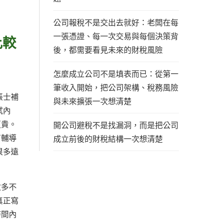
公司報稅不是交出去就好：老闆在每
一張憑證、每一次交易與每個決策背
比較
後，都需要看見未來的財稅風險
怎麼成立公司不是填表而已：從第一
筆收入開始，把公司架構、稅務風險
帳士補
與未來擴張一次想清楚
試內
更貴。
開公司避稅不是找漏洞，而是把公司
有輔導
成立前後的財稅結構一次想清楚
很多遠
數多不
真正寫
時間內