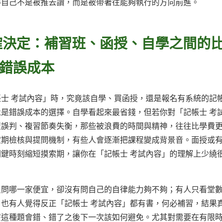
得自己不是被推去讀，而是被帶著往能夠執行的方向前進。
確決定：補習班、函授、自學之間的
錯誤成本
士 考試內容」時，究竟該自學、買函授，還是報名有系統的記
是錯誤成本的選擇。自學看起來最省錢，但若你對「記帳士 考
型誤判、複習節奏失衡，那些被浪費的時間與精神，往往比學費
定期檢核與提問機制，有些人會逐漸把課程變成背景音。面授或
鍵時刻縮短摸索期，讓你在「記帳士 考試內容」的理解上少繞
只問哪一家便宜，卻沒有問自己的自律能力夠不夠；有人只看堂
也有人覺得反正「記帳士 考試內容」都有書，何必補習，結果
麼這種題會錯、錯了之後下一次該如何避免。尤其對需要在有限