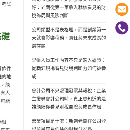
 考試
好：老闆從第一筆收入就該看見的財
稅佈局與風險判斷
公司類型不是表格題，而是創業第一
基礎
天就會影響稅務、責任與未來成長的
選擇題
記帳人員工作內容不只是輸入憑證：
從職涯現場看見財稅判斷力如何被養
實條件
成
難的地
庭，能
會計公司不只處理發票與報稅：企業
也有人
主搜尋會計公司時，真正想知道的是
都可能
誰能陪你看見財稅風險與成長佈局
營業項目是什麼：新創老闆在公司登
始很
記前最容易低估的財稅分岔點