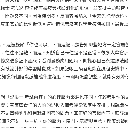
息，週末想一次補回來，結果又因為補太多而吸收失真。這時候
帳士 考試內容切成可被疲勞狀態消化的單位，並安排主題輪替
生，問題又不同。因為時間多，反而容易陷入「今天先整理資料
上真正寫題的比例偏低。這種情況若沒有教學者適時拉回，最後
的不是被鼓勵「你也可以」，而是被清楚告知哪些地方一定會痛
的，往往不是難，而是不知道自己卡住是不是正常。很多人學會
得條文很多記不起來；看到實務應用題時，則擔心自己永遠無法
沒有被設計好的學習階段感。如果記帳士補習班能在課程安排中
員知道每個階段該達成什麼程度、卡關時怎麼調整，就能有效降
對「記帳士 考試內容」的心理壓力來源也不同。年輕考生怕的
改變；有家庭責任的人怕的是投入備考後影響家中安排；想轉職
都不是單純列出科目就能回答的問題。真正好的官網內容，應該
知道你不是一張白紙，你的壓力、時間、基礎與目標，都應該被