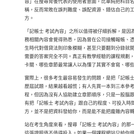
容」在搜尋背後代表的使用者意圖，比單純把科目
稱，反而常敗在誤判難度、誤配資源、錯估自己的
方。
「記帳士 考試內容」之所以值得被仔細拆解，是因
務相關內容會覺得熟悉，因為曾在公司接觸報帳、
生時代對借貸法則印象模糊，甚至只要翻到分錄就開
需要的答案完全不同。真正有教學經驗的課程規劃
卡關、哪些章節最常讓人以為懂了其實不會寫、哪
實際上，很多考生最容易發生的問題，是把「記帳士
歷屆試題，結果越看越慌；有人先買一本到三本參
程，但因為沒有人協助建立章節順序，只是一股腦
有把「記帳士 考試內容」跟自己的程度、可投入時
方，並不是把資料發給你，而是能不能把龐雜內容
站在考生角度來看，搜尋「記帳士 考試內容」的那
這張證照值不值得投入。如果一個課程網站只給你