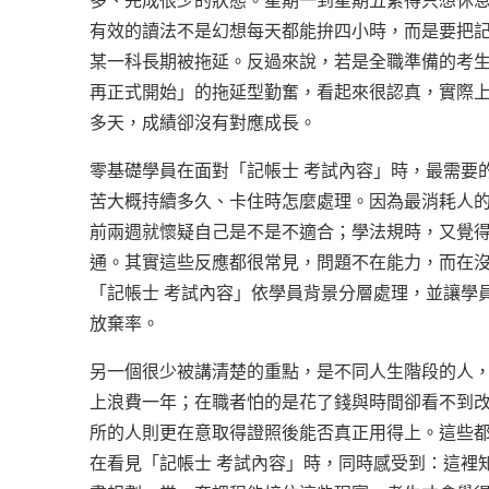
多、完成很少的狀態。星期一到星期五累得只想休
有效的讀法不是幻想每天都能拚四小時，而是要把記
某一科長期被拖延。反過來說，若是全職準備的考
再正式開始」的拖延型勤奮，看起來很認真，實際
多天，成績卻沒有對應成長。
零基礎學員在面對「記帳士 考試內容」時，最需要
苦大概持續多久、卡住時怎麼處理。因為最消耗人
前兩週就懷疑自己是不是不適合；學法規時，又覺
通。其實這些反應都很常見，問題不在能力，而在
「記帳士 考試內容」依學員背景分層處理，並讓學
放棄率。
另一個很少被講清楚的重點，是不同人生階段的人，
上浪費一年；在職者怕的是花了錢與時間卻看不到
所的人則更在意取得證照後能否真正用得上。這些
在看見「記帳士 考試內容」時，同時感受到：這裡