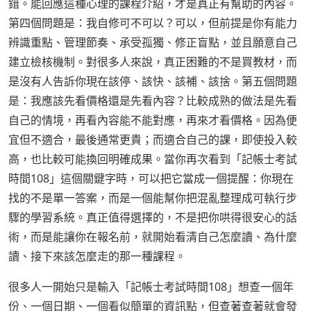
錯。能回應這種心理的課程介紹，才是真正有幫助的內容。
第四個問題是：我自修可不可以？可以，但前提是你有能力
辨識重點、管理節奏、承受孤獨、修正盲點，並且願意自己
建立檢核機制。對很多人來說，真正困難的不是買教材，而
是沒有人告訴你現在該停、該快、該補、該捨。第五個問題
是：我應該先看價格還是先看內容？比較成熟的做法是先看
自己的情境，再看內容能不能對應，再來才看價格。因為便
宜但不適合，最後通常更貴；而適合自己的課，即使投入較
高，也比較可能換回明確成果。當你再次看到「記帳士考試
時間108」這個關鍵字時，可以把它當成一個提醒：你現在
找的不是單一答案，而是一個能幫你把混亂整理成可執行步
驟的學習系統。真正值得選擇的，不是把你哄得很安心的話
術，而是能讓你在報名前，就開始看清自己怎麼讀、為什麼
讀、接下來該怎麼走的那一種課程。
很多人一開始只是輸入「記帳士考試時間108」想查一個年
份、一個日期、一個看似簡單的資訊點，但查著查著就會發