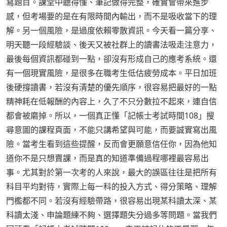
寫題目。課堂中聽得懂、筆記做得完整，確實會帶來進步
感，但考場要的是在有限時間內輸出，而不是吸收當下的理
解。另一個風險，是過度依賴零散資訊。今天看一篇分享、
明天聽一段經驗談、後天又被社群上的讀書法吸走注意力，
最後每個資訊都碰到一點，卻沒有形成自己的應考系統。還
有一個現實風險，是很多在職考生低估疲勞成本。平日加班
後硬撐讀書，若沒有清楚的優先順序，很容易把最好的一點
精神耗在低報酬的內容上，久了不只分數拉不起來，連自信
都會被磨掉。所以，一個真正懂「記帳士考試時間108」搜
尋意圖的課程頁面，不能只講希望與可能，而要誠實寫出風
險。當考生看到這些提醒，反而會更願意信任你，因為他知
道你不是只想賣課，而是真的知道準備過程哪裡最容易出
事。尤其對於第一次考的人來說，最大的誤區往往是把所有
科目平均對待，實際上每一科的投入方式、得分策略、理解
門檻都不同。若沒有經驗帶路，很容易出現某科讀太深、某
科讀太淺、申論題練不夠、選擇題失分過多等問題。當我們