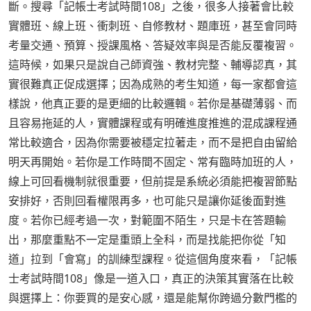
斷。搜尋「記帳士考試時間108」之後，很多人接著會比較
實體班、線上班、衝刺班、自修教材、題庫班，甚至會同時
考量交通、預算、授課風格、答疑效率與是否能反覆複習。
這時候，如果只是說自己師資強、教材完整、輔導認真，其
實很難真正促成選擇；因為成熟的考生知道，每一家都會這
樣說，他真正要的是更細的比較邏輯。若你是基礎薄弱、而
且容易拖延的人，實體課程或有明確進度推進的混成課程通
常比較適合，因為你需要被穩定拉著走，而不是把自由留給
明天再開始。若你是工作時間不固定、常有臨時加班的人，
線上可回看機制就很重要，但前提是系統必須能把複習節點
安排好，否則回看權限再多，也可能只是讓你延後面對進
度。若你已經考過一次，對範圍不陌生，只是卡在答題輸
出，那麼重點不一定是重頭上全科，而是找能把你從「知
道」拉到「會寫」的訓練型課程。從這個角度來看，「記帳
士考試時間108」像是一道入口，真正的決策其實落在比較
與選擇上：你要買的是安心感，還是能幫你跨過分數門檻的