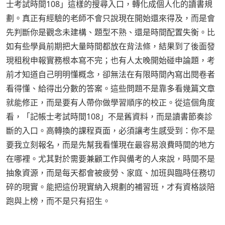
士考試時間108」這樣的搜尋入口，轉化成個人化的讀書規
劃。真正有經驗的老師不會只說現在開始還來得及，而是會
先判斷你是觀念未建構、題型不熟、還是時間配置失衡。比
如有些學員前期把大量時間都放在背法條，結果到了後面發
現租稅申報實務根本寫不完；也有人太晚開始碰申論題，考
前才知道自己明明懂概念，卻無法在有限時間內寫出閱卷者
看得懂、給得出分數的答案。這些問題不是靠多看幾篇文章
就能修正，而是要有人帶你做學習順序的校正。從這個角度
看，「記帳士考試時間108」不是舊資料，而是讀書節奏診
斷的入口。高轉換的課程頁面，必須讓考生感受到：你不是
要我立刻報名，而是先幫我看懂現在最容易浪費時間的地方
在哪裡。尤其對於需要兼顧工作與備考的人來說，時間不是
抽象資源，而是每天都會被疲勞、家庭、加班與臨時任務切
碎的現實。能把這份現實納入規劃的補習班，才有資格談陪
跑與上榜，而不是只有招生。