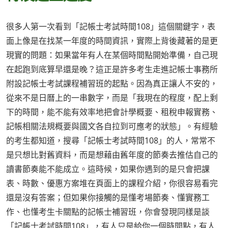
很多人第一次看到「記帳士考試時間108」這個關鍵字，表
面上像是在找某一年度的時間資訊，實際上背後藏著的是更
現實的問題：如果當年有人在某個時間點開始準備，自己現
在起跑到底算早還是晚？這正是許多考生走進記帳士事務所
附設記帳士考試課程補習班的起點。因為真正讓人不安的，
從來不是日曆上的一串數字，而是「我現在的程度，配上剩
下的時間，能不能有效率地把會計學概要、租稅申報實務、
記帳相關法規概要與國文各自拉到可應考的狀態」。有經驗
的考生都知道，搜尋「記帳士考試時間108」的人，常常不
是只想比對舊資料，而是想藉由舊年度的節奏去推估自己的
讀書節奏能不能成立。這時候，如果你遇到的是只會把課
表、時數、優惠方案堆在頁面上的課程介紹，你很容易看完
還是沒有答案；但如果你接觸的是懂考場節奏、懂實務工
作、也懂考生卡關點的記帳士補習班，你會發現同樣是談
「記帳士考試時間108」，有人只是給你一個時間點，有人