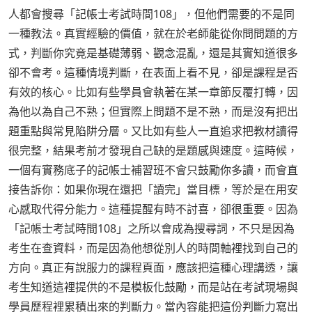
人都會搜尋「記帳士考試時間108」，但他們需要的不是同
一種教法。真實經驗的價值，就在於老師能從你問問題的方
式，判斷你究竟是基礎薄弱、觀念混亂，還是其實知道很多
卻不會考。這種情境判斷，在表面上看不見，卻是課程是否
有效的核心。比如有些學員會執著在某一章節反覆打轉，因
為他以為自己不熟；但實際上問題不是不熟，而是沒有把出
題重點與常見陷阱分層。又比如有些人一直追求把教材讀得
很完整，結果考前才發現自己缺的是題感與速度。這時候，
一個有實務底子的記帳士補習班不會只鼓勵你多讀，而會直
接告訴你：如果你現在還把「讀完」當目標，等於是在用安
心感取代得分能力。這種提醒有時不討喜，卻很重要。因為
「記帳士考試時間108」之所以會成為搜尋詞，不只是因為
考生在查資料，而是因為他想從別人的時間軸裡找到自己的
方向。真正有說服力的課程頁面，應該把這種心理講透，讓
考生知道這裡提供的不是模板化鼓勵，而是站在考試現場與
學員歷程裡累積出來的判斷力。當內容能把這份判斷力寫出