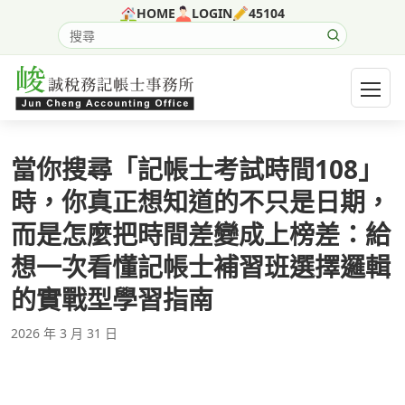
跳至主要內容
HOME
LOGIN
45104
搜尋網站內容
開啟選
當你搜尋「記帳士考試時間108」
時，你真正想知道的不只是日期，
而是怎麼把時間差變成上榜差：給
想一次看懂記帳士補習班選擇邏輯
的實戰型學習指南
2026 年 3 月 31 日