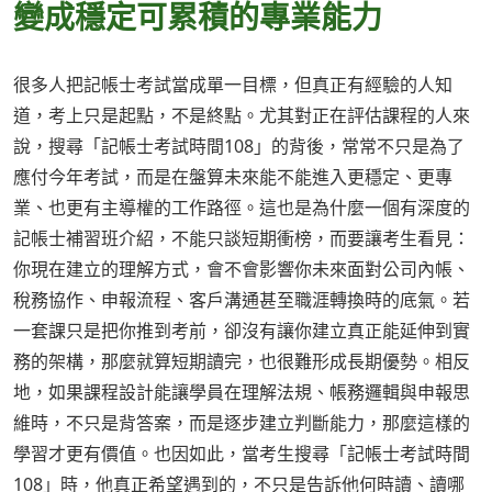
變成穩定可累積的專業能力
很多人把記帳士考試當成單一目標，但真正有經驗的人知
道，考上只是起點，不是終點。尤其對正在評估課程的人來
說，搜尋「記帳士考試時間108」的背後，常常不只是為了
應付今年考試，而是在盤算未來能不能進入更穩定、更專
業、也更有主導權的工作路徑。這也是為什麼一個有深度的
記帳士補習班介紹，不能只談短期衝榜，而要讓考生看見：
你現在建立的理解方式，會不會影響你未來面對公司內帳、
稅務協作、申報流程、客戶溝通甚至職涯轉換時的底氣。若
一套課只是把你推到考前，卻沒有讓你建立真正能延伸到實
務的架構，那麼就算短期讀完，也很難形成長期優勢。相反
地，如果課程設計能讓學員在理解法規、帳務邏輯與申報思
維時，不只是背答案，而是逐步建立判斷能力，那麼這樣的
學習才更有價值。也因如此，當考生搜尋「記帳士考試時間
108」時，他真正希望遇到的，不只是告訴他何時讀、讀哪