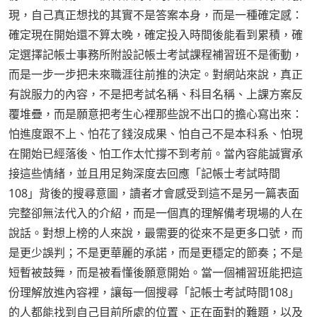
現，自己真正想找的其實不是答案本身，而是一種確定感：
確定現在開始還不算太晚，確定投入時間後能看到累積，確
定選擇記帳士事務所附設記帳士考試課程補習班不是衝動，
而是一步一步把未來職涯往前推的決定。對網站來說，真正
有說服力的內容，不是把考試名稱、科目名稱、上課方案反
覆堆疊，而是願意把考生心裡那些說不出口的擔心寫出來：
怕進度跟不上、怕花了錢沒成果、怕自己不是本科系、怕現
在開始已經落後、怕工作太忙撐不到考前。當內容能誠實承
接這些情緒，並且用足夠深度去回應「記帳士考試時間
108」背後的搜尋意圖，讀者才會感受到這不是另一篇表面
完整卻無法代入的介紹，而是一個真的理解備考現場的人在
說話。對想上榜的人來說，最需要的從來不是更多口號，而
是更少誤判；不是更華麗的承諾，而是更穩定的節奏；不是
短暫被鼓舞，而是被看懂後願意開始。當一個補習班能把這
份理解放進內容裡，讓每一個搜尋「記帳士考試時間108」
的人都能找到自己目前所處的位置、正在面對的難題，以及