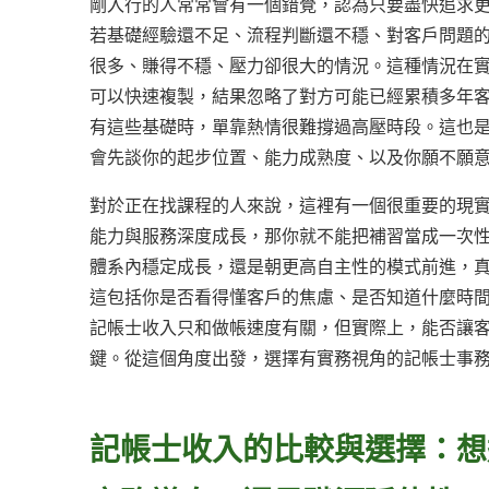
剛入行的人常常會有一個錯覺，認為只要盡快追求
若基礎經驗還不足、流程判斷還不穩、對客戶問題
很多、賺得不穩、壓力卻很大的情況。這種情況在
可以快速複製，結果忽略了對方可能已經累積多年
有這些基礎時，單靠熱情很難撐過高壓時段。這也
會先談你的起步位置、能力成熟度、以及你願不願
對於正在找課程的人來說，這裡有一個很重要的現
能力與服務深度成長，那你就不能把補習當成一次
體系內穩定成長，還是朝更高自主性的模式前進，
這包括你是否看得懂客戶的焦慮、是否知道什麼時
記帳士收入只和做帳速度有關，但實際上，能否讓
鍵。從這個角度出發，選擇有實務視角的記帳士事
記帳士收入的比較與選擇：想