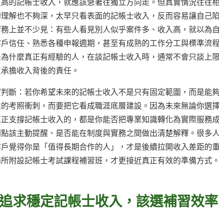
更高的記帳士收入，就應該急著往獨立方向走。但真實情況往往
的理解也不夠深，太早只看表面的記帳士收入，反而容易讓自己
實務上並不少見：有些人看見別人似乎案件多、收入高，就以為
客戶信任、熟悉各種申報週期，甚至有成熟的工作分工與標準流
是為什麼真正有經驗的人，在談記帳士收入時，通常不會只談上
意承擔收入背後的責任。
實判斷：若你希望未來的記帳士收入不是只有固定範圍，而是能
性的考照衝刺，而要把它看成職涯底層建設。因為未來無論你選
真正支撐記帳士收入的，都是你能否把專業知識轉化為實際服務
間點該主動提醒、是否能在制度與實務之間做出清楚解釋。很多
客戶覺得你是「值得長期合作的人」，才是後續拉開收入差距的
務所附設記帳士考試課程補習班，才更接近真正有效的準備方式
追求穩定記帳士收入，該選補習效率