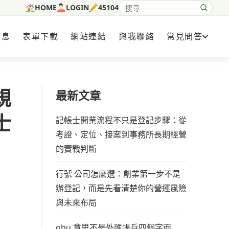
HOME
LOGIN
45104
搜尋網站內容
消息
表單下載
網站連結
與我聯絡
常見問答
規
最新文章
士
記帳士開業流程不只是登記步驟：從
考證、定位、接案到事務所長期經營
的實戰判斷
行號 公司怎麼選：創業第一步不是
辦登記，而是先看清楚你的營運風險
與未來布局
obu 意思不是外匯帳戶四個字而