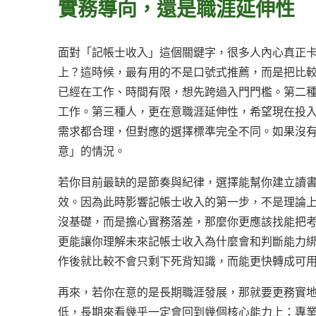
實務導向，還是職涯延伸性
面對「記帳士收入」這個關鍵字，很多人內心真正
上？這時候，最有用的不是口號式推薦，而是把比
已經在工作、時間有限，想先跨過入門門檻。第二
工作。第三種人，更在意職涯延伸性，希望現在投
需求都合理，但對應的選擇標準完全不同。如果沒
意」的情況。
若你目前最缺的是節奏與紀律，選擇能幫你建立讀
效。因為此時影響記帳士收入的第一步，不是理論
沒基礎，而是擔心實務落差，那麼你更應該找能把
更能讓你理解未來記帳士收入為什麼會和判斷能力
作後就比較不會只剩下死背知識，而能更快轉成可
再來，若你在意的是長期職涯發展，那就要更務實
低，長期來看幾乎一定會回到幾個核心能力上：專