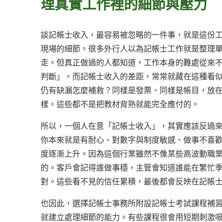
理真實工作裡的細節與壓力
談記帳士收入，最容易被忽略的一件事，就是這份
現場的細節。很多外行人以為記帳士工作就是整理
走。但真正做過的人都知道，工作本身的難處從來
判斷」。而記帳士收入的差距，常常就藏在這種看
仍有缺漏怎麼補救？同樣是發票、同樣是帳目，放
樣。這些都不是把教材背熟就能完全應付的。
所以，一個人在意「記帳士收入」，其實應該反過
你本來就是有耐心、對數字與制度敏感、做事不喜
度逐漸上升。因為這個行業雖然不像某些高波動職
的。客戶會記得誰做事穩，主管會知道誰能在繁忙
對。這些看不見的信任累積，最後都會反映在記帳
也因此，選擇記帳士事務所附設記帳士考試課程補
就建立處理細節的能力。有些課程很會用短期刺激