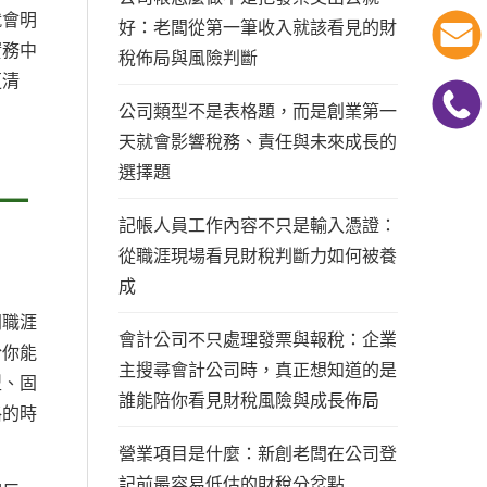
就會明
好：老闆從第一筆收入就該看見的財
實務中
稅佈局與風險判斷
更清
公司類型不是表格題，而是創業第一
天就會影響稅務、責任與未來成長的
選擇題
一
記帳人員工作內容不只是輸入憑證：
從職涯現場看見財稅判斷力如何被養
成
同職涯
會計公司不只處理發票與報稅：企業
於你能
主搜尋會計公司時，真正想知道的是
型、固
誰能陪你看見財稅風險與成長佈局
格的時
營業項目是什麼：新創老闆在公司登
記前最容易低估的財稅分岔點