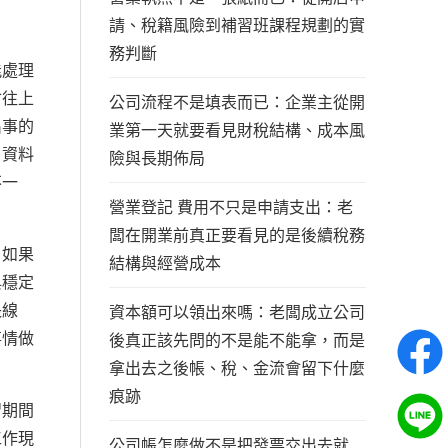
請、稅籍風險到補習班課程規劃的實
務判斷
能處理
會往上
公司流程不是填表而已：企業主從開
出事的
業第一天就要看見財稅結構、成本風
，資料
險與長期佈局
不一
營業登記 費用不只是申請支出：老
闆在開業前真正要看見的是後續稅務
。如果
結構與經營成本
與穩定
長線
資本額可以領出來嗎：老闆成立公司
事情做
後真正該先問的不是能不能拿，而是
拿出去之後帳、稅、金流會留下什麼
痕跡
習期間
工作現
公司帳怎麼做不是把發票交出去就