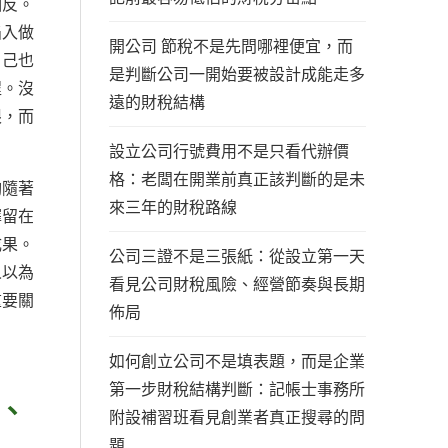
相反。
陷入做
開公司 節稅不是先問哪裡便宜，而
自己也
是判斷公司一開始要被設計成能走多
程。沒
遠的財稅結構
限，而
設立公司行號費用不是只看代辦價
格：老闆在開業前真正該判斷的是未
夠隨著
來三年的財稅路線
擇留在
成果。
公司三證不是三張紙：從設立第一天
人以為
看見公司財稅風險、經營節奏與長期
重要關
佈局
。
如何創立公司不是填表題，而是企業
第一步財稅結構判斷：記帳士事務所
、
附設補習班看見創業者真正搜尋的問
題