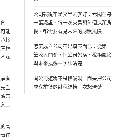
公司報稅不是交出去就好：老闆在每
一張憑證、每一次交易與每個決策背
方向
後，都需要看見未來的財稅風險
他可能
力承接
怎麼成立公司不是填表而已：從第一
這三種
筆收入開始，把公司架構、稅務風險
是不滿
與未來擴張一次想清楚
開公司避稅不是找漏洞，而是把公司
氣更有
成立前後的財稅結構一次想清楚
是完全
但通常
進入工
入的高
對責任