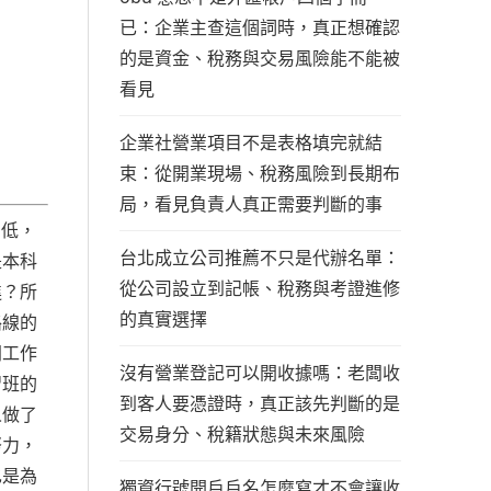
已：企業主查這個詞時，真正想確認
的是資金、稅務與交易風險能不能被
看見
企業社營業項目不是表格填完就結
束：從開業現場、稅務風險到長期布
局，看見負責人真正需要判斷的事
高低，
台北成立公司推薦不只是代辦名單：
是本科
從公司設立到記帳、稅務與考證進修
進？所
的真實選擇
路線的
同工作
沒有營業登記可以開收據嗎：老闆收
習班的
到客人要憑證時，真正該先判斷的是
人做了
交易身分、稅籍狀態與未來風險
努力，
也是為
獨資行號開戶戶名怎麼寫才不會讓收