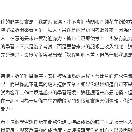
卡住的問題其實是：我該怎麼選，才不會把時間和金錢花在錯的
較與選擇拆開來看。第一種人，最在意的是短期考取效率，因為
種人，在意的是未來實務適應力，擔心自己即使考上，也沒有能
入的學習，不只是為了考試，而是要替未來的記帳士收入打底。
有先分清楚，最後就很容易出現「課程明明不差，但為什麼我還
書架構、拆解科目順序、安排複習節點的課程，會比片面追求名
上限，而是你能不能真的跨入這個產業。如果你已經知道自己不
考試內容和工作情境連起來的學習環境。這種課程未必最花俏，
綁在一起。因為一旦你在學習階段就開始接觸實際案例邏輯，你
用能力。
地看：這個學習選擇能不能幫你建立持續成長的底子。記帳士收
業穩定度、與客戶溝通的成熟度、處理複雜案件的耐心，以及面