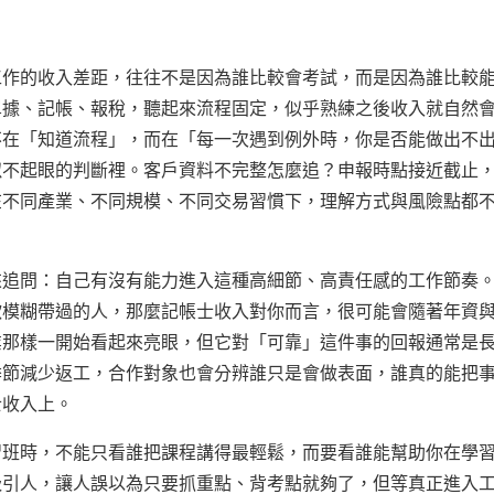
工作的收入差距，往往不是因為誰比較會考試，而是因為誰比較
單據、記帳、報稅，聽起來流程固定，似乎熟練之後收入就自然
不在「知道流程」，而在「每一次遇到例外時，你是否能做出不
似不起眼的判斷裡。客戶資料不完整怎麼追？申報時點接近截止
在不同產業、不同規模、不同交易習慣下，理解方式與風險點都
來追問：自己有沒有能力進入這種高細節、高責任感的工作節奏
歡模糊帶過的人，那麼記帳士收入對你而言，很可能會隨著年資
業那樣一開始看起來亮眼，但它對「可靠」這件事的回報通常是
季節減少返工，合作對象也會分辨誰只是會做表面，誰真的能把
士收入上。
習班時，不能只看誰把課程講得最輕鬆，而要看誰能幫助你在學
吸引人，讓人誤以為只要抓重點、背考點就夠了，但等真正進入