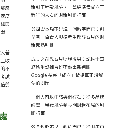
作表
稅到工程款風險，一篇給準備成立工
，那麼
程行的人看的財稅判斷指南
誦速度
在細節
公司資本額不是填一個數字而已：創
多悶
業者、負責人與準考生都該看見的財
稅起點判斷
收入普
成立之前先看見財稅後果：記帳士事
帳士收
務所附設補習班帶你重新判斷
怕的不
Google 搜尋「成立」背後真正想解
士考試
決的問題
價值勞
一個人可以申請幾個行號：從多品牌
經營、稅籍風險到長期財稅布局的判
斷指南
處
營業執照不是一張紙而已：從開店申