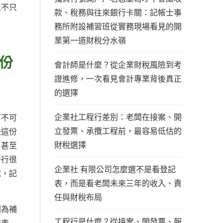
入不只
款、稅務與往來銀行卡關：記帳士事
務所附設補習班從實務現場看見的開
業第一道財稅分水嶺
份
會計師是什麼？從企業財稅風險到考
證進修，一次看見會計專業背後真正
的選擇
企業社工程行差別：老闆在接案、開
可不可
立發票、承攬工程前，最容易低估的
賺這份
財稅選擇
，甚至
一行很
企業社 有限公司怎麼選不是看登記
說，記
表，而是看老闆未來三年的收入、責
任與財稅布局
因為補
工程行是什麼？從接案、開發票、報