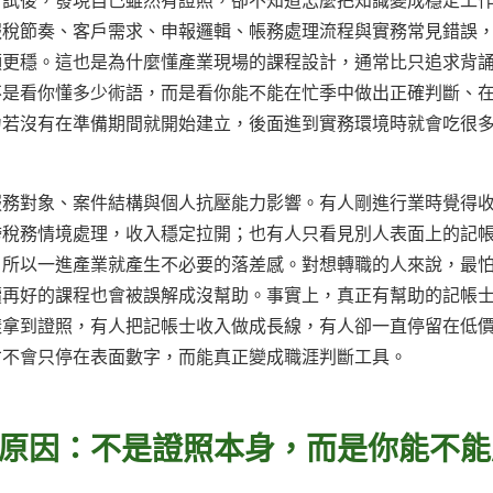
考試後，發現自己雖然有證照，卻不知道怎麼把知識變成穩定工
報稅節奏、客戶需求、申報邏輯、帳務處理流程與實務常見錯誤
顯更穩。這也是為什麼懂產業現場的課程設計，通常比只追求背
不是看你懂多少術語，而是看你能不能在忙季中做出正確判斷、
力若沒有在準備期間就開始建立，後面進到實務環境時就會吃很
服務對象、案件結構與個人抗壓能力影響。有人剛進行業時覺得
跨稅務情境處理，收入穩定拉開；也有人只看見別人表面上的記
，所以一進產業就產生不必要的落差感。對想轉職的人來說，最
續再好的課程也會被誤解成沒幫助。事實上，真正有幫助的記帳
樣拿到證照，有人把記帳士收入做成長線，有人卻一直停留在低
才不會只停在表面數字，而能真正變成職涯判斷工具。
原因：不是證照本身，而是你能不能