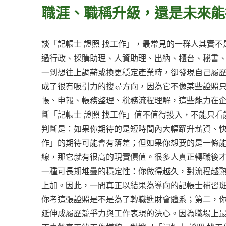
職涯、職稱升級，還是未來能
談「記帳士 證照 找工作」，最常見的一群人其實
過行政、採購助理、人資助理、出納、櫃台、秘書
一到想往上調薪或換更穩定產業時，卻發現自己履歷
成了很有吸引力的搜尋方向，因為它不像某些證照
帳、申報、帳務整理、稅務流程理解，這些能力在
斷「記帳士 證照 找工作」值不值得投入，不能只
判斷是：如果你期待的是短時間內大幅躍升薪資、快
作」的期待可能會有落差；但如果你想要的是一條
線，那它就有很高的現實價值。很多人真正轉職後
一種可長期堆疊的穩定性：你做得越久，對流程越
上加。因此，一間真正以結果為導向的記帳士補習班
你考這張證照是不是為了轉職進財會體系；第二，
延伸成履歷競爭力與工作表現的決心。因為職場上