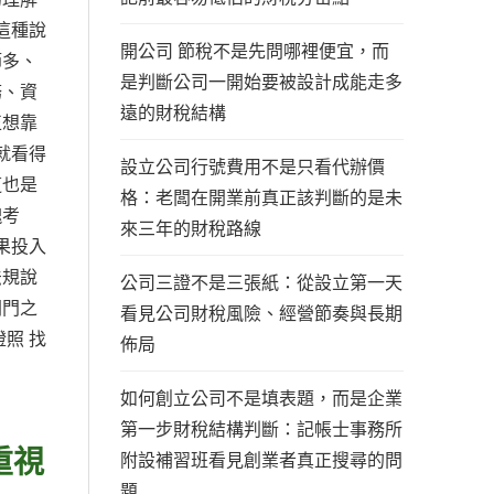
這種說
開公司 節稅不是先問哪裡便宜，而
節多、
是判斷公司一開始要被設計成能走多
務、資
遠的財稅結構
正想靠
就看得
設立公司行號費用不是只看代辦價
這也是
格：老闆在開業前真正該判斷的是未
塊考
來三年的財稅路線
果投入
法規說
公司三證不是三張紙：從設立第一天
開門之
看見公司財稅風險、經營節奏與長期
照 找
佈局
如何創立公司不是填表題，而是企業
第一步財稅結構判斷：記帳士事務所
重視
附設補習班看見創業者真正搜尋的問
題