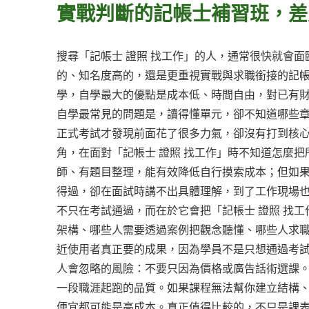
實戰判斷的記帳士補習班，差
搜尋「記帳士 證照 找工作」的人，通常很快就會
的、知名度高的，還是更重視實戰與求職銜接的記
學，自學最大的優點是成本低、時間自由，對已有
自學最常見的問題是，讀得懂單元，卻不知道哪些
正式考試才發現前面花了很多力氣，卻沒有打到核
角，在面對「記帳士 證照 找工作」時不知道怎麼
師、有題目整理，能有效降低自行摸索成本；但如
得過，卻在面試時講不出具體理解，到了工作現場
不只在考試通過，而在於它會把「記帳士 證照 找
架構、哪些人需要透過案例把觀念聽懂、哪些人求
近使用者真正要的成果，因為學員不是只想通過考
人會忽略的風險：不要只因為價格或廣告話術選課。
一段職涯起跑的品質。如果課程無法幫你建立結構
便宜都可能是高成本。真正值得比較的，不只是課