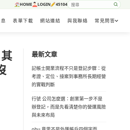
HOME
LOGIN
45104
搜尋網站內容
消息
表單下載
網站連結
與我聯絡
常見問答
，其
最新文章
沒
記帳士開業流程不只是登記步驟：從
考證、定位、接案到事務所長期經營
的實戰判斷
行號 公司怎麼選：創業第一步不是
辦登記，而是先看清楚你的營運風險
與未來布局
obu 意思不是外匯帳戶四個字而