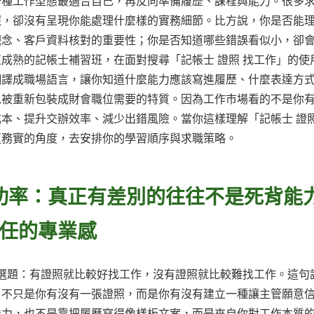
一種工作型態最適合自己，再反向準備履歷、課程與能力。很多
照，卻沒有呈現你能處理什麼樣的實務細節。比方說，你是否能
觀念、客戶資料核對的重要性；你是否知道哪些錯誤看似小，卻
成熟的記帳士補習班，在面對搜尋「記帳士 證照 找工作」的使
翻譯成職場語言，讓你知道什麼能力應該寫進履歷、什麼表達方
以被重新包裝成財會職位需要的特質。因為工作市場看的不是你
本、提升交辦效率、減少出錯風險。當你這樣理解「記帳士 證照
更務實的角度，去安排你的學習順序與求職策略。
成功率：真正有差別的往往不是死背能
任的專業感
單選題：有證照就比較好找工作，沒有證照就比較難找工作。這句
，不只是你有沒有一張證照，而是你有沒有建立一種讓主管願意
能力，也不是靠把履歷寫得像樣板文案，而是來自你對工作本質