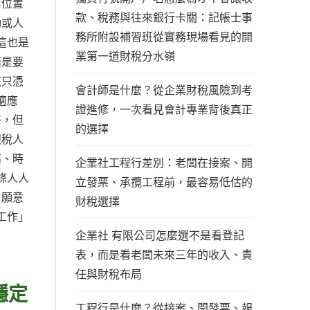
等位置
款、稅務與往來銀行卡關：記帳士事
動或人
務所附設補習班從實務現場看見的開
這也是
業第一道財稅分水嶺
而是要
該只憑
會計師是什麼？從企業財稅風險到考
適應
證進修，一次看見會計專業背後真正
好，但
的選擇
報稅人
高、時
企業社工程行差別：老闆在接案、開
條人人
立發票、承攬工程前，最容易低估的
、願意
財稅選擇
工作」
企業社 有限公司怎麼選不是看登記
表，而是看老闆未來三年的收入、責
任與財稅布局
穩定
工程行是什麼？從接案、開發票、報