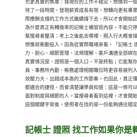
也更真實的焦慮：我現在的工作不穩定，想換到一
待了一段時間，發現薪資成長有限，想轉向更有專
際應酬支撐的工作方式繼續撐下去，所以才會開始認
為什麼真正有轉換率的記帳士補習班內容，不能只
幫搜尋者釐清：考上之後能去哪裡、剛入行大概會
想像就衝動投入。因為從實際職場來看，「記帳士 
力、耐心、細節管理、法規理解、客戶溝通全部綁
真實情況是，證照是一個入口，不是終點；它能幫
員、事務所內勤、帳務處理相關職位時更容易被列
效壓力大、出錯成本高的工作節奏。也因此，真正懂
都適合的捷徑，而會清楚讓學員知道：這是一條可
面對制度與細節的人。當搜尋者看到這裡，才會開始
這個關鍵字背後，使用者在找的是一份能夠通往穩
記帳士 證照 找工作如果你