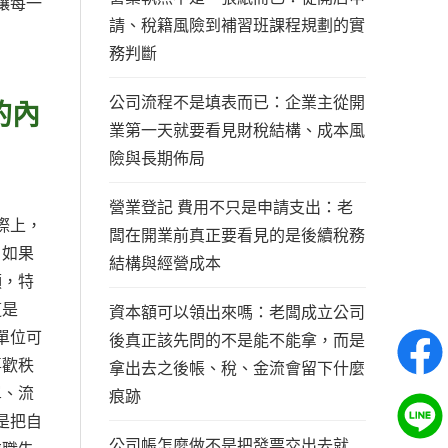
讓每一
請、稅籍風險到補習班課程規劃的實
務判斷
公司流程不是填表而已：企業主從開
的內
業第一天就要看見財稅結構、成本風
險與長期佈局
營業登記 費用不只是申請支出：老
際上，
闆在開業前真正要看見的是後續稅務
。如果
結構與經營成本
顯，特
這是
資本額可以領出來嗎：老闆成立公司
單位可
後真正該先問的不是能不能拿，而是
喜歡秩
拿出去之後帳、稅、金流會留下什麼
單、流
痕跡
是把自
公司帳怎麼做不是把發票交出去就