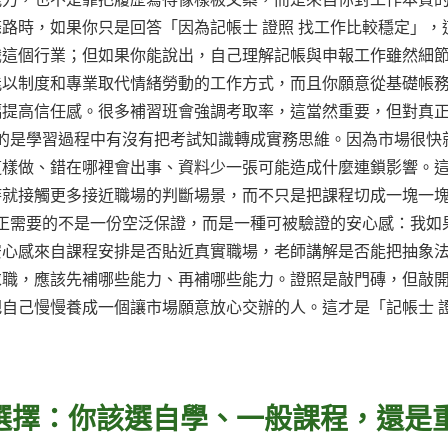
路時，如果你只是回答「因為記帳士 證照 找工作比較穩定」，
識這個行業；但如果你能說出，自己理解記帳與申報工作雖然細
能以制度和專業取代情緒勞動的工作方式，而且你願意從基礎帳
幅提高信任感。很多補習班會強調考取率，這當然重要，但對真
鍵的是學習過程中有沒有把考試知識轉成實務思維。因為市場很快
這樣做、錯在哪裡會出事、資料少一張可能造成什麼連鎖影響。
時就接觸更多接近職場的判斷場景，而不只是把課程切成一塊一
真正需要的不是一份空泛保證，而是一種可被驗證的安心感：我如
安心感來自課程安排是否貼近真實職場，老師講解是否能把抽象
求職，應該先補哪些能力、再補哪些能力。證照是敲門磚，但敲
自己慢慢養成一個讓市場願意放心交辦的人。這才是「記帳士 證
與選擇：你該選自學、一般課程，還是