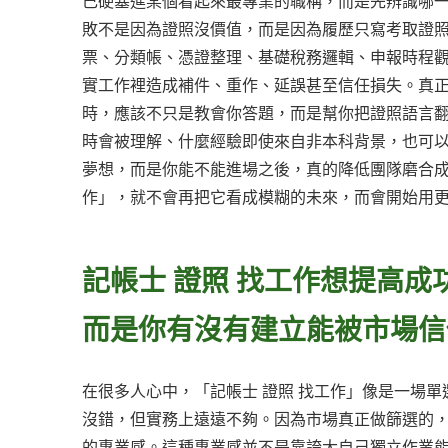
己硬塞進某個看起來最專業的職稱，而是先辨識哪
敗不是因為證照沒價值，而是因為履歷只寫考取證
票、分類帳、憑證整理、基礎稅務邏輯、申報時程
實工作裡造成補件、重作、延誤甚至信任損失。真正
時，應該不只是教會你答題，而是幫你把證照語言
時會被理解、什麼經驗即使來自非本科背景，也可
夢想，而是你能不能進場之後，真的降低團隊磨合成
作」，就不會再把它看成模糊的未來，而會開始用
記帳士 證照 找工作想提高
而是你有沒有建立能被市場信
在很多人心中，「記帳士 證照 找工作」像是一場
沒錯，但實務上遠遠不夠。因為市場真正做篩選的
的專業感。這種專業感並不是靠誇大自己獨立作業