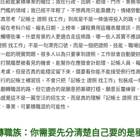
個比較能累積專業的職位；我在行政、出納、助理、門市、業務
業門檻的領域；我已經不年輕了，不想再用只能靠體力、情緒勞
真思考「記帳士 證照 找工作」到底是不是一條值得投入的路。
停留在考科介紹、報名日期、上榜率、課程費用這種表層資訊，
接觸哪些事、什麼背景的人更適合走這條路、哪一些人其實不應
證照 找工作」不是一句漂亮口號，而是一個把證照、技能、職場
在一起的現實問題。很多人以為只要拿到證照，工作就會自動變
你打開履歷被看見的機會，能幫你在應徵會計助理、記帳人員、
入考慮，但是否真的能穩定留下來，還要看你能不能接受例行性
行的記帳士補習班，不會只把「記帳士 證照 找工作」包裝成一
以翻轉職涯的路，但它適合的是願意把基礎打穩、願意反覆練習
感覺這不是一篇空泛的招生文，而是真的理解「記帳士 證照 找
定、專業、可累積職涯的可能性。
是轉職族：你需要先分清楚自己要的是