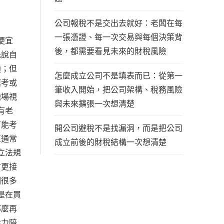
公司報稅不是交出去就好：老闆在每
一張憑證、每一次交易與每個決策背
便宜
後，都需要看見未來的財稅風險
先說自
通；但
怎麼成立公司不是填表而已：從第一
模考或
筆收入開始，把公司架構、稅務風險
職場視
與未來擴張一次想清楚
有老
可能考
開公司避稅不是找漏洞，而是把公司
值通常
成立前後的財稅結構一次想清楚
立法規
會更接
個很多
是在買
那麼再
能力陪