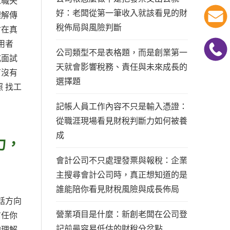
求職失
好：老闆從第一筆收入就該看見的財
理解傳
稅佈局與風險判斷
會在真
用者
公司類型不是表格題，而是創業第一
式面試
天就會影響稅務、責任與未來成長的
有沒有
選擇題
 找工
記帳人員工作內容不只是輸入憑證：
從職涯現場看見財稅判斷力如何被養
成
力，
會計公司不只處理發票與報稅：企業
主搜尋會計公司時，真正想知道的是
誰能陪你看見財稅風險與成長佈局
話方向
營業項目是什麼：新創老闆在公司登
信任你
記前最容易低估的財稅分岔點
的理解