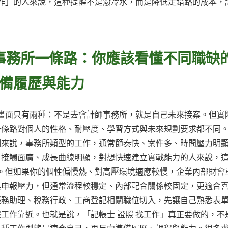
工作」的人來說，這種提醒不是潑冷水，而是降低走錯路的成本，
有事務所一條路：你應該看懂不同職缺
備履歷與能力
的畫面只有兩種：不是去會計師事務所，就是自己未來接案。但實
一條路對個人的性格、耐壓度、學習方式與未來規劃要求都不同
例來說，事務所類型的工作，通常節奏快、案件多、時間壓力明
、接觸面廣、成長曲線明顯，對想快速建立實戰能力的人來說，
點。但如果你的個性偏慢熱、對高壓環境適應較慢，企業內部財會
與申報壓力，但通常流程較穩定、內部配合關係較固定，更適合
帳務助理、稅務行政、工商登記相關職位切入，先讓自己熟悉表
工作靠近。也就是說，「記帳士 證照 找工作」真正要做的，不