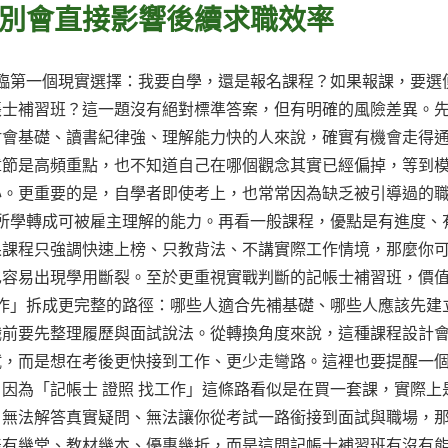
別會直接影響後續求職效率
面臨第一個現實選擇：我要自學，還是報名課程？如果報課，要選
帳士補習班？這一題沒有絕對標準答案，但有明確的風險差異。
財會基礎、讀書紀律強、理解能力快的人來說，確實有機會走得
章節是高頻重點，也不知道自己在哪個觀念其實已經偏掉，等到
心。更重要的是，自學者即使考上，也常常因為缺乏被引導過的
把所學轉成可被雇主理解的能力。再看一般課程，優點是有進度、
果課程只強調快速上榜、只教背法、不講實際工作情境，那麼你
也容易出現學用斷裂。至於更重視實戰判斷的記帳士補習班，價
工作」拆成更完整的路徑：哪些人適合先補基礎、哪些人應該先建
職前要先整理履歷與面試說法。從轉換角度來說，這種課程設計
試，而是想在考後更快接到工作、更少走彎路。這裡也要提醒一
因為「記帳士 證照 找工作」這條路看似是在買一套課，實際上
、無法解答真實疑問、無法讓你從考試一路銜接到面試與職場，
表有幾堂、教材幾本、優惠幾折，而是這間記帳士補習班有沒有