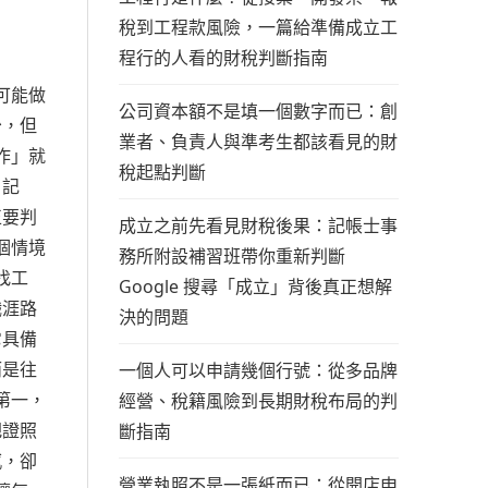
稅到工程款風險，一篇給準備成立工
程行的人看的財稅判斷指南
可能做
公司資本額不是填一個數字而已：創
少，但
業者、負責人與準考生都該看見的財
作」就
稅起點判斷
，記
正要判
成立之前先看見財稅後果：記帳士事
個情境
務所附設補習班帶你重新判斷
找工
Google 搜尋「成立」背後真正想解
職涯路
決的問題
它具備
而是往
一個人可以申請幾個行號：從多品牌
第一，
經營、稅籍風險到長期財稅布局的判
把證照
斷指南
感，卻
營業執照不是一張紙而已：從開店申