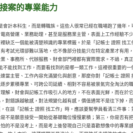
接案的專業能力
不是會計本科生，而是轉職族。這些人很常已經在職場跑了幾年，
、電商營運、業務助理，甚至是服務業主管，表面上工作經驗不
裡缺乏一個能被清楚辨識的專業標籤。於是「記帳士 證照 找工
只有考試光環卻難以落地，也不像部分技能只在特定產業才有用
企業、事務所、代辦服務、財會部門裡都有實際需求。不過，真
看能不能找到工作，而要看找到的是哪一類工作。這裡很重要的一
速當主管、工作內容充滿變化與創意，那麼你對「記帳士 證照 
能逐步累積專業、可跨公司延續、相對不容易被景氣完全淘汰的
才理解，財會與記帳工作吸引人的地方，不在表面光鮮，而在於
熟，對錯誤越敏感，對法規變化越有感，價值通常不是往下掉，
，在談「記帳士 證照 找工作」時，應該要幫學員看清三件事：
你是不是願意接受一開始從基礎職位慢慢累積；第三，你是否有
最怕的不是沒考上，而是考上後發現自己只是喜歡想像中的專業