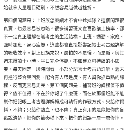
始就拿大量題目硬刷，不然容易越做越挫折。
第四個問題是：上班族怎麼讀才不會中途掉隊？這個問題很
真實，也最容易被忽略。很多補習班文宣喜歡講上榜率，卻
不一定真正理解在職考生的生活結構。上班、通勤、家庭、
臨時加班、身心疲憊，這些都會直接影響記帳士考古題詳解
的吸收效率。對上班族來說，最怕的不是慢，而是斷。與其
週末爆讀十小時、平日完全停擺，不如建立可持續的小節
奏。每天固定一段時間看一小部分記帳士考古題詳解，週末
再進行整合與回測，配合有人帶進度、有人幫你抓重點的課
程，反而更容易走完。第五個問題是：補習班的課程值不值
得？值不值得，不在於你報了什麼班，而在於那個班能不能
幫你把記帳士考古題詳解轉成可執行的作戰方式。只給你資
料，不夠；只給你熱血，也不夠；真正有用的是能把你的盲
點說清楚、把你的節奏穩下來、把你的錯誤一層一層修掉。