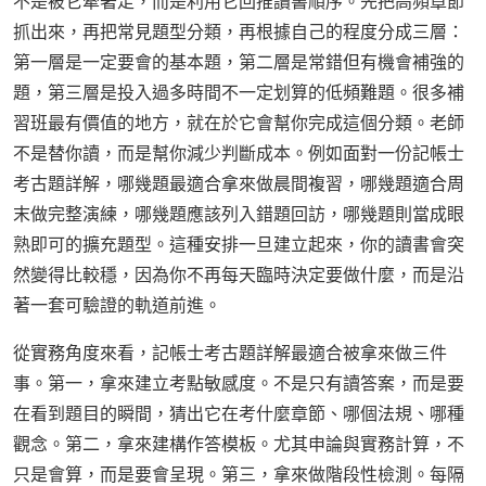
不是被它牽著走，而是利用它回推讀書順序。先把高頻章節
抓出來，再把常見題型分類，再根據自己的程度分成三層：
第一層是一定要會的基本題，第二層是常錯但有機會補強的
題，第三層是投入過多時間不一定划算的低頻難題。很多補
習班最有價值的地方，就在於它會幫你完成這個分類。老師
不是替你讀，而是幫你減少判斷成本。例如面對一份記帳士
考古題詳解，哪幾題最適合拿來做晨間複習，哪幾題適合周
末做完整演練，哪幾題應該列入錯題回訪，哪幾題則當成眼
熟即可的擴充題型。這種安排一旦建立起來，你的讀書會突
然變得比較穩，因為你不再每天臨時決定要做什麼，而是沿
著一套可驗證的軌道前進。
從實務角度來看，記帳士考古題詳解最適合被拿來做三件
事。第一，拿來建立考點敏感度。不是只有讀答案，而是要
在看到題目的瞬間，猜出它在考什麼章節、哪個法規、哪種
觀念。第二，拿來建構作答模板。尤其申論與實務計算，不
只是會算，而是要會呈現。第三，拿來做階段性檢測。每隔