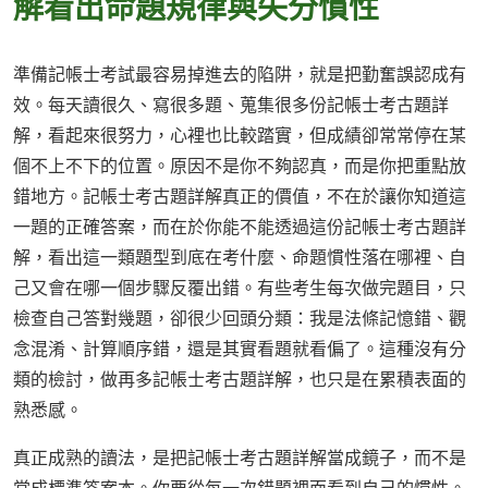
解看出命題規律與失分慣性
準備記帳士考試最容易掉進去的陷阱，就是把勤奮誤認成有
效。每天讀很久、寫很多題、蒐集很多份記帳士考古題詳
解，看起來很努力，心裡也比較踏實，但成績卻常常停在某
個不上不下的位置。原因不是你不夠認真，而是你把重點放
錯地方。記帳士考古題詳解真正的價值，不在於讓你知道這
一題的正確答案，而在於你能不能透過這份記帳士考古題詳
解，看出這一類題型到底在考什麼、命題慣性落在哪裡、自
己又會在哪一個步驟反覆出錯。有些考生每次做完題目，只
檢查自己答對幾題，卻很少回頭分類：我是法條記憶錯、觀
念混淆、計算順序錯，還是其實看題就看偏了。這種沒有分
類的檢討，做再多記帳士考古題詳解，也只是在累積表面的
熟悉感。
真正成熟的讀法，是把記帳士考古題詳解當成鏡子，而不是