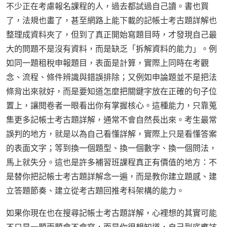
不少正在考慮報名課程的人，過去都試過自己讀。書也買
了，法規也畫了，甚至網路上能下載的記帳士考古題詳解也
整理成資料夾了，但到了真正開始寫題目時，才發現自己最
大的問題不是沒有資料，而是缺乏「拆解資料的能力」。例
如同一題租稅申報題目，表面是計算，實際上同時在考觀
念、流程、條件辨識與錯誤排除；又例如申論題並不是把法
條背出來就好，而是要知道怎麼把關鍵字放在正確的句子位
置上，讓閱卷者一眼看出你有掌握核心。這種能力，只靠蒐
集更多記帳士考古題詳解，通常不會自然長出來。考生最常
誤判的地方，就是以為自己看懂詳解，實際上只是看懂答案
的表面文字；等到換一個題型、換一個數字、換一個問法，
馬上就失分。這也是許多補習班課程真正有價值的地方：不
是替你把記帳士考古題詳解念一遍，而是教你建立題感、建
立答題節奏、建立從考古題回推考科架構的能力。
如果你現在也在搜尋記帳士考古題詳解，心裡想的其實可能