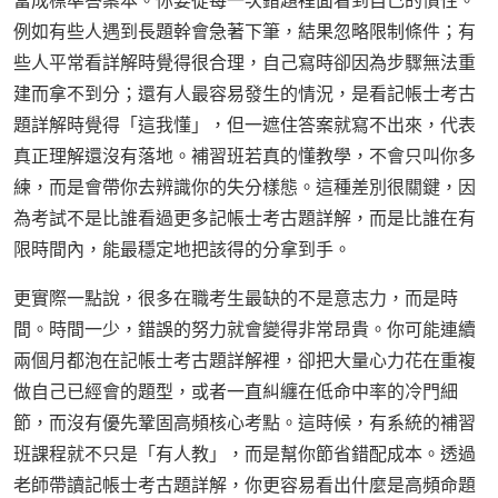
當成標準答案本。你要從每一次錯題裡面看到自己的慣性。
例如有些人遇到長題幹會急著下筆，結果忽略限制條件；有
些人平常看詳解時覺得很合理，自己寫時卻因為步驟無法重
建而拿不到分；還有人最容易發生的情況，是看記帳士考古
題詳解時覺得「這我懂」，但一遮住答案就寫不出來，代表
真正理解還沒有落地。補習班若真的懂教學，不會只叫你多
練，而是會帶你去辨識你的失分樣態。這種差別很關鍵，因
為考試不是比誰看過更多記帳士考古題詳解，而是比誰在有
限時間內，能最穩定地把該得的分拿到手。
更實際一點說，很多在職考生最缺的不是意志力，而是時
間。時間一少，錯誤的努力就會變得非常昂貴。你可能連續
兩個月都泡在記帳士考古題詳解裡，卻把大量心力花在重複
做自己已經會的題型，或者一直糾纏在低命中率的冷門細
節，而沒有優先鞏固高頻核心考點。這時候，有系統的補習
班課程就不只是「有人教」，而是幫你節省錯配成本。透過
老師帶讀記帳士考古題詳解，你更容易看出什麼是高頻命題