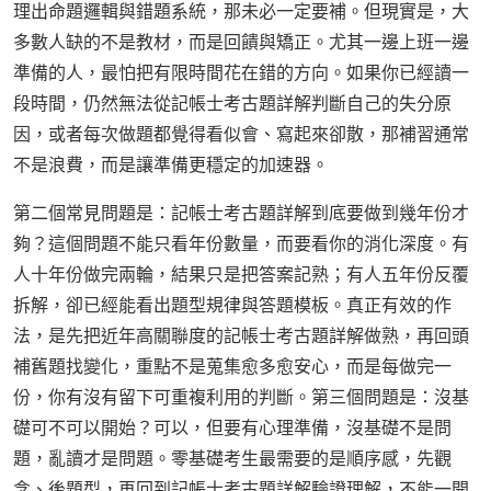
理出命題邏輯與錯題系統，那未必一定要補。但現實是，大
多數人缺的不是教材，而是回饋與矯正。尤其一邊上班一邊
準備的人，最怕把有限時間花在錯的方向。如果你已經讀一
段時間，仍然無法從記帳士考古題詳解判斷自己的失分原
因，或者每次做題都覺得看似會、寫起來卻散，那補習通常
不是浪費，而是讓準備更穩定的加速器。
第二個常見問題是：記帳士考古題詳解到底要做到幾年份才
夠？這個問題不能只看年份數量，而要看你的消化深度。有
人十年份做完兩輪，結果只是把答案記熟；有人五年份反覆
拆解，卻已經能看出題型規律與答題模板。真正有效的作
法，是先把近年高關聯度的記帳士考古題詳解做熟，再回頭
補舊題找變化，重點不是蒐集愈多愈安心，而是每做完一
份，你有沒有留下可重複利用的判斷。第三個問題是：沒基
礎可不可以開始？可以，但要有心理準備，沒基礎不是問
題，亂讀才是問題。零基礎考生最需要的是順序感，先觀
念、後題型，再回到記帳士考古題詳解驗證理解，不能一開