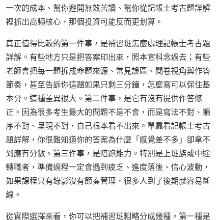
一次的成本、幫你避開無效苦讀、幫你從記帳士考古題詳解
裡抓出高頻核心，那個投資可能反而更划算。
真正值得比較的第一件事，是補習班怎麼處理記帳士考古題
詳解。有些地方只是把答案印出來，照本宣科念過去；有些
老師會把每一題拆成命題來源、常見誤區、閱卷視角與作答
節奏，甚至告訴你這題如果只剩三分鐘，怎麼寫可以保住基
本分。這種差異很大。第二件事，是它有沒有提供作答修
正。因為很多考生最大的問題不是不會，而是寫法不對、順
序不對、呈現不對，自己根本看不出來。單靠看記帳士考古
題詳解，你很難知道你的答案為什麼「感覺差不多」卻拿不
到應有分數。第三件事，是陪跑能力。特別是上班族或中途
轉職者，準備過程一定會遇到疲乏、進度落後、信心波動，
如果課程只有錄影沒有節奏管理，很多人到了後期就容易斷
線。
從實際選擇來看，你可以把補習班粗略分成幾種。第一種是