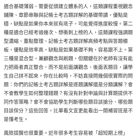
適合基礎薄弱、需要從頭建立體系的人，這類課程重視觀念
鋪陳、章節串聯與記帳士考古題詳解的基礎帶讀，優點是
穩，缺點是如果你本來就有底子，可能覺得進度較慢。第二
種是適合已經考過幾次、想衝刺上榜的人，這類課程強調題
型濃縮、重點整理、記帳士考古題詳解高頻考點與答題模
板，優點是效率高，缺點是如果基礎不夠，容易跟不上。第
三種是混合型，兼顧觀念與刷題，但關鍵在於老師有沒有能
力把兩者真正整合，而不是前面講觀念、後面丟題目，讓學
生自己拼不起來。你在比較時，不妨直接問幾個很實際的問
題：你們的記帳士考古題詳解是逐題講解還是分類講解？會
不會教學生如何整理錯題？有沒有針對申論與計算題提供不
同作答策略？會不會協助學生判斷哪些題目該搶分、哪些題
目該保分？這些回答，比單看文宣更能看出一間補習班是不
是懂考生。
風險提醒也很重要。近年很多考生容易被「超短期上榜」