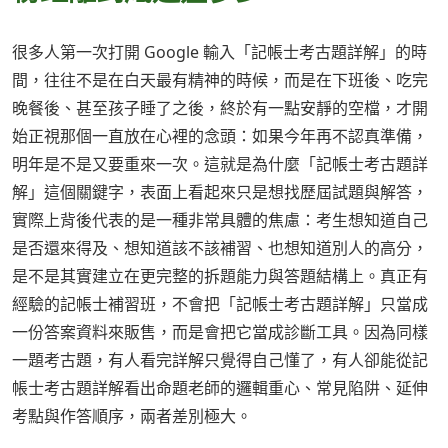
很多人第一次打開 Google 輸入「記帳士考古題詳解」的時
間，往往不是在白天最有精神的時候，而是在下班後、吃完
晚餐後、甚至孩子睡了之後，終於有一點安靜的空檔，才開
始正視那個一直放在心裡的念頭：如果今年再不認真準備，
明年是不是又要重來一次。這就是為什麼「記帳士考古題詳
解」這個關鍵字，表面上看起來只是想找歷屆試題與解答，
實際上背後代表的是一種非常具體的焦慮：考生想知道自己
是否還來得及、想知道該不該補習、也想知道別人的高分，
是不是其實建立在更完整的拆題能力與答題結構上。真正有
經驗的記帳士補習班，不會把「記帳士考古題詳解」只當成
一份答案資料來販售，而是會把它當成診斷工具。因為同樣
一題考古題，有人看完詳解只覺得自己懂了，有人卻能從記
帳士考古題詳解看出命題老師的邏輯重心、常見陷阱、延伸
考點與作答順序，兩者差別極大。