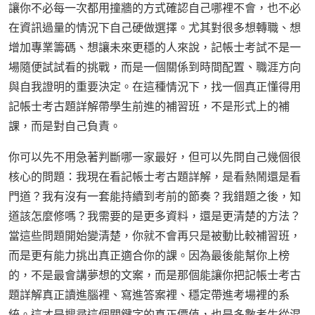
讓你不必每一次都用撞牆的方式確認自己哪裡不會，也不必
在資訊過量的情況下自己硬做選擇。尤其對很多想轉職、想
增加專業籌碼、想讓未來更穩的人來說，記帳士考試不是一
場隨便試試看的挑戰，而是一個關係到時間配置、職涯方向
與自我證明的重要決定。在這種情況下，找一個真正懂得用
記帳士考古題詳解帶學生前進的補習班，不是形式上的補
課，而是對自己負責。
你可以先不用急著判斷哪一家最好，但可以先問自己幾個很
核心的問題：我現在看記帳士考古題詳解，是看熱鬧還是看
門道？我有沒有一套能持續到考前的節奏？我錯題之後，知
道該怎麼修嗎？我需要的是更多資料，還是更清楚的方法？
當這些問題開始變清楚，你就不會再只是被動比較補習班，
而是更有能力挑出真正適合你的課。因為最後能幫你上榜
的，不是最會講夢想的文案，而是那個能讓你把記帳士考古
題詳解真正讀進腦裡、寫進答案裡、穩定帶進考場裡的系
統。這才是搜尋這個關鍵字的真正價值，也是多數考生從混