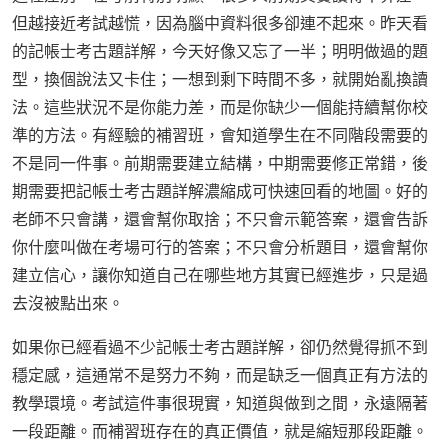
但越接近考試越慌，因為腦中資料很多卻連不起來。昨天看
的記帳士考古題詳解，今天好像又忘了一半；明明做過的題
型，換個說法又卡住；一想到剩下時間不多，就開始亂換讀
法。這些狀況不是你能力差，而是你缺少一個能持續幫你校
準的方法。有經驗的補習班，會知道學生在不同階段需要的
不是同一件事。前期需要建立結構，中期需要修正常錯，後
期需要把記帳士考古題詳解濃縮成可快速回看的地圖。好的
老師不只會講，還會幫你取捨；不只會示範答案，還會告訴
你什麼叫做在考場可行的答案；不只會分析題目，還會幫你
建立信心，讓你知道自己在哪些地方其實已經進步，只是過
去沒被點出來。
如果你已經看過不少記帳士考古題詳解，卻仍然覺得抓不到
穩定感，這通常不是努力不夠，而是缺乏一個真正有方法的
教學環境。考試這件事很現實，知道與做到之間，永遠隔著
一段距離。而補習班存在的真正價值，就是縮短那段距離。