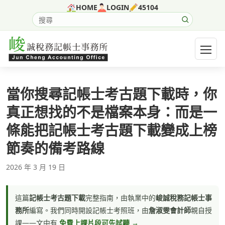
跳至主要內容
HOME
LOGIN
45104
搜尋網站內容
開啟選
當你搜尋記帳士考古題下載時，你
真正想找的不是檔案本身：而是一
條能把記帳士考古題下載變成上榜
節奏的備考路線
2026 年 3 月 19 日
這篇
記帳士考古題下載
完整指南，由執業中的
峻誠稅務記帳士事
務所
編寫。我們同時開設記帳士考照班，由
詹淑雯會計師
親自授
課——文中有
免費上課片段可先試聽 →