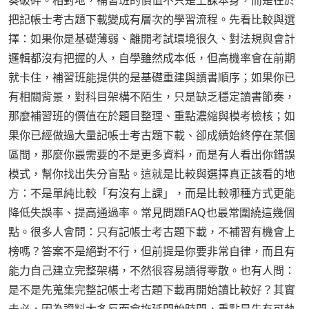
把記帳士考古題下載變成有層次的學習流程。先看比較與選
擇：如果你是基礎薄弱、離開考試環境很久、對法規與會計
邏輯都沒有把握的人，自學雖然成本低，但高機率會在前期
就卡住，補習班能提供的是基礎重建與讀書順序；如果你已
有相關背景，對科目架構不陌生，只是缺乏穩定讀書節奏，
那麼補習班的價值在於題目整理、重點濃縮與模考檢核；如
果你已經做過大量記帳士考古題下載、卻成績始終停在某個
區間，那麼你最需要的不是更多資料，而是有人看出你錯誤
模式，幫你找出失分盲點。這就是比較與選擇真正該看的地
方：不是單純比較「有沒有上課」，而是比較哪種方式更能
降低失誤率、提高通過率。常見問題FAQ也最常圍繞這幾個
點。很多人會問：只有記帳士考古題下載，不補習有機會上
榜嗎？答案不是絕對不行，但前提是你要非常自律，而且有
能力自己建立完整架構，不然很容易讀得零散。也有人問：
是不是先蒐集完整記帳士考古題下載再開始讀比較好？其實
未必，因為資料太多反而會拖延開始時間，重點是先有可執