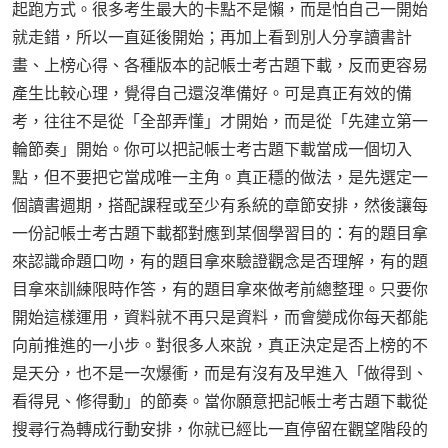
起跑方式。很多考生最大的卡點不是懶，而是怕自己一開始
就走錯，所以一直延後開始；再加上看到別人分享讀書計
畫、上榜心得、各種版本的記帳士考古題下載，反而更容易
產生比較心理，覺得自己還沒準備好。可是真正有效的備
考，往往不是從「全部弄懂」才開始，而是從「先建立第一
輪節奏」開始。你可以把記帳士考古題下載當成一個切入
點，但不要把它當成唯一主角。真正穩的做法，是先選定一
個讀書週期，搭配課程或至少有系統的章節安排，然後讓每
一份記帳士考古題下載都對應到某個學習目的：有的題目拿
來認識命題口吻，有的題目拿來驗證觀念是否理解，有的題
目拿來訓練限時作答，有的題目拿來做考前總整理。只要你
開始這樣運用，資料就不再只是資料，而會變成你每天都能
向前推進的一小步。對很多人來說，真正決定是否上榜的不
是天分，也不是一次爆衝，而是有沒有及早進入「做得到、
看得見、修得動」的節奏。當你願意把記帳士考古題下載從
搜尋行為轉成行動安排，你就已經比一直停留在觀望階段的