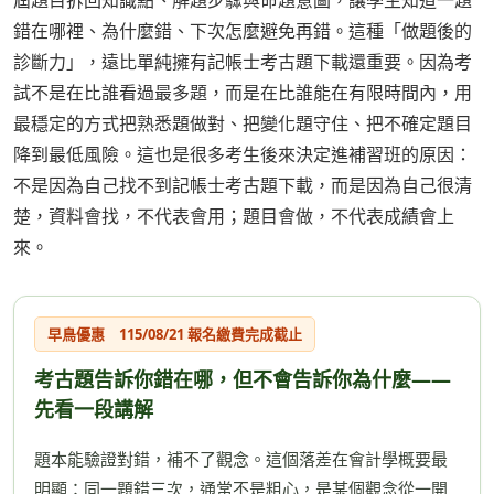
屆題目拆回知識點、解題步驟與命題意圖，讓學生知道一題
錯在哪裡、為什麼錯、下次怎麼避免再錯。這種「做題後的
診斷力」，遠比單純擁有記帳士考古題下載還重要。因為考
試不是在比誰看過最多題，而是在比誰能在有限時間內，用
最穩定的方式把熟悉題做對、把變化題守住、把不確定題目
降到最低風險。這也是很多考生後來決定進補習班的原因：
不是因為自己找不到記帳士考古題下載，而是因為自己很清
楚，資料會找，不代表會用；題目會做，不代表成績會上
來。
早鳥優惠 115/08/21 報名繳費完成截止
考古題告訴你錯在哪，但不會告訴你為什麼——
先看一段講解
題本能驗證對錯，補不了觀念。這個落差在會計學概要最
明顯：同一題錯三次，通常不是粗心，是某個觀念從一開