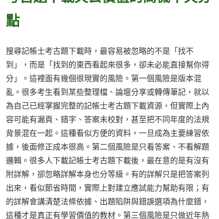
點
搜尋記帳士考古題下載時，最容易被忽略的不是「找不
到」，而是「找到的東西看起來很多，卻未必能直接幫你得
分」。這裡面有幾個很現實的風險。第一個風險是版本混
亂。很多考生看到某些整理檔、論壇分享或轉傳筆記，就以
為自己已經掌握完整的記帳士考古題下載資源，但實際上內
容可能有漏頁、錯字、答案未校對，甚至把不同年度的法規
背景混在一起。這種看似方便的資料，一旦成為主要練習依
據，後面修正成本很高。第二個風險是只看答案、不看解題
邏輯。很多人下載記帳士考古題下載後，最在意的是有沒有
附詳解，卻忽略詳解本身也分等級。有的詳解只是把答案列
出來，看似節省時間，實際上對建立應試能力幫助有限；有
的詳解會講清楚法條依據、出題陷阱與錯誤選項為什麼錯，
這種才是真正有學習價值的教材。第三個風險是只做近年熱