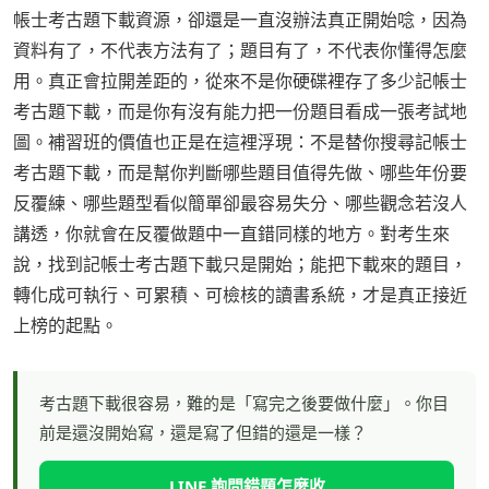
帳士考古題下載資源，卻還是一直沒辦法真正開始唸，因為
資料有了，不代表方法有了；題目有了，不代表你懂得怎麼
用。真正會拉開差距的，從來不是你硬碟裡存了多少記帳士
考古題下載，而是你有沒有能力把一份題目看成一張考試地
圖。補習班的價值也正是在這裡浮現：不是替你搜尋記帳士
考古題下載，而是幫你判斷哪些題目值得先做、哪些年份要
反覆練、哪些題型看似簡單卻最容易失分、哪些觀念若沒人
講透，你就會在反覆做題中一直錯同樣的地方。對考生來
說，找到記帳士考古題下載只是開始；能把下載來的題目，
轉化成可執行、可累積、可檢核的讀書系統，才是真正接近
上榜的起點。
考古題下載很容易，難的是「寫完之後要做什麼」。你目
前是還沒開始寫，還是寫了但錯的還是一樣？
LINE 詢問錯題怎麼收