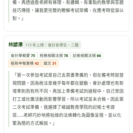
備，再透過詹老師有條理、有邏輯、有重點的教學與答題
技巧傳授，讓我更完整的瞭解考試架構、在應考時從容以
對。」
林諺澤
113 年上榜｜會計系學生・二戰
會計學概要
75
稅務相關法規
78
記帳相關法規
66
租稅申報實務
42
國文
31
「第一次參加考試是自己去買書準備的，但在備考時就發
現問題，因為稅法是幾乎每年都在變動、會計處理也有新
增準則而有所不同，再加上準備考試的過程中，自己常因
打工或社團活動而影響學習，所以考試並未合格。因此第
二次考試準備，我選擇了峻誠教育學院的記帳士考證
班……老師巧妙地將枯燥的法條轉化為圖像呈現，並以化
繁為簡的方式解說。」