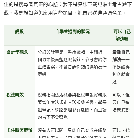
住的是搜尋者真正的心態：我不是只想下載記帳士考古題下
載，我是想知道怎麼用這些題目，把自己送進通過名單。
變數
自學會遇到的狀況
可以自己
解決嗎
會計學觀念
分錄與計算是一整串邏輯，中間錯一
最難自己
個環節後面整題跟著錯。參考書給你
解決
——
正確答案，不會告訴你錯的選項為什
不是讀得
麼錯
夠久就會
通
稅法時效
稅務相關法規概要與租稅申報實務跟
可以，但
著當年度法規走。舊版參考書、學長
要自己追
姐筆記、網路整理都有風險，而且讀
法規異動
的當下不會察覺
卡住時怎麼辦
沒有人可以問，只能自己查或在網路
可以，代
上問陌生人。時間耗損通常發生在這
價是時間