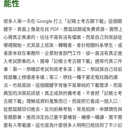
能性
很多人第一次在 Google 打上「記帳士考古題下載」這個關
鍵字，表面上像是在找 PDF、歷屆試題或免費資源，實際上
心裡真正焦慮的，往往不是有沒有檔案，而是自己到底該從
哪裡開始。尤其是上班族、轉職者、會計相關科系學生，或
者原本就在事務所、企業財會部門工作、卻一直沒有真正進
入考試節奏的人，搜尋「記帳士考古題下載」通常代表三件
事：第一，想確認考試到底考多深；第二，想試探自己目前
程度離上榜還差多遠；第三，想找一種不要走冤枉路的讀
法。也就是說，這個關鍵字背後不是單純的下載需求，而是
典型的決策前訊號。真正成熟的備考者，不會把「記帳士考
古題下載」理解成資料蒐集而已，而是把它看成一個入口：
從歷屆題目切進去，反向拆解考點、常見陷阱、命題慣性與
答題節奏，進而決定自己要不要補習、補哪一種課、需不需
要有人帶著讀。這也是為什麼很多人明明已經找到了不少記