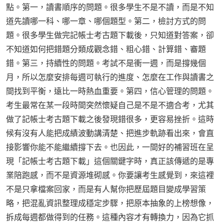
點。第一，讀書順序的問題。很多學生不是不讀，而是不知
道先讀哪一科、哪一章、哪個題型。第二，檢討方式的問
題。很多學生做完記帳士考古題下載後，只知道對答案，卻
不知道如何把錯題分類成觀念錯、粗心錯、計算錯、審題
錯。第三，持續性的問題。考試不是衝一週，而是撐幾個
月，所以怎麼安排每週可執行的進度、怎麼在工作與讀書之
間找到平衡，遠比一時熱血重要。第四，信心管理的問題。
考生最常在某一段時間突然懷疑自己是不是不適合考，尤其
做了記帳士考古題下載之後發現錯很多，更容易挫折。這時
候有沒有人能把成績波動講清楚、把進步軌跡看出來，會直
接影響你能不能繼續撐下去。也因此，一間好的補習班在呈
現「記帳士考古題下載」這個關鍵字時，真正該傳遞的是專
業陪跑感，而不是資源堆砌感。你要讓考生感覺到，來這裡
不是只拿檔案回家，而是有人幫你把歷屆題目變成學習策
略，把混亂資訊整理成穩定步驟，把原本抽象的上榜想像，
拆成每週都做得到的任務。這種內容才有轉換力，因為它抓