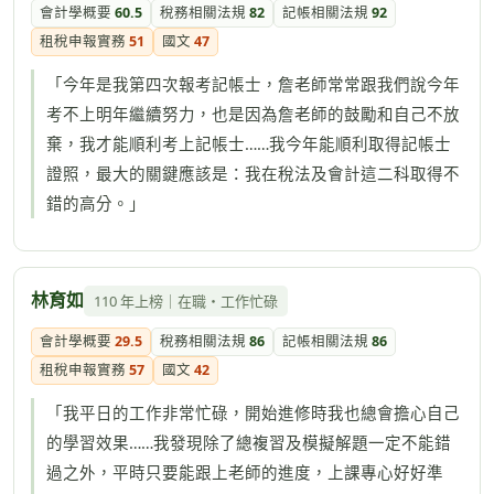
會計學概要
60.5
稅務相關法規
82
記帳相關法規
92
租稅申報實務
51
國文
47
「今年是我第四次報考記帳士，詹老師常常跟我們說今年
考不上明年繼續努力，也是因為詹老師的鼓勵和自己不放
棄，我才能順利考上記帳士……我今年能順利取得記帳士
證照，最大的關鍵應該是：我在稅法及會計這二科取得不
錯的高分。」
林育如
110 年上榜｜在職・工作忙碌
會計學概要
29.5
稅務相關法規
86
記帳相關法規
86
租稅申報實務
57
國文
42
「我平日的工作非常忙碌，開始進修時我也總會擔心自己
的學習效果……我發現除了總複習及模擬解題一定不能錯
過之外，平時只要能跟上老師的進度，上課專心好好準