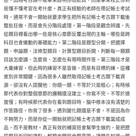
態。因為考古題不是拿來證明你很認真，而是拿來校正你到
底懂不懂考官在考什麼。真正有經驗的老師在帶記帳士考試
時，通常不會一開始就要求學生把所有記帳士考古題下載後
整批狂做，而是會先分階段處理。第一階段是觀念辨識，先
從題目裡看出哪一些是核心章節反覆出現的主軸，哪些是跨
科目也會連動的基礎能力。第二階段是題型分類，把選擇
題、申論題、法條型題目、計算型題目拆開，判斷每一類題
目該怎麼讀、怎麼背、怎麼在有限時間作答。第三階段才是
大量練習，但此時的練習不是盲做，而是有目標的練。這種
差別非常關鍵，因為很多人雖然取得記帳士考古題下載資
源，卻沒有人提醒他：你錯一題，不等於只是粗心；有時候
那代表你對整個章節的邏輯還沒建立。你寫不完，不等於速
度慢；有時候那代表你在看到題目時，腦中根本沒有清楚的
作答路徑。你背了很多，遇到變化題還是不會，不是因為你
不夠努力，而是你從一開始就把記帳士考古題下載當成成
品，而不是教材。真正有效的補習班會幫學生做的，是把歷