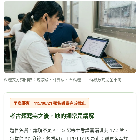
錯題要分類回收：觀念錯、計算錯、看錯題目，補救方式完全不同。
早鳥優惠 115/08/21 報名繳費完成截止
考古題寫完之後，缺的通常是講解
題目免費，講解不是。115 記帳士考證雲端班共 172 堂、
每堂約 50 分鐘，觀看期到 115/11/13 為止；購買全套課