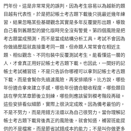
門年份。這是非常常見的誤判，因為考生容易以為越新的題
目越有代表性，於是把記帳士考古題下載後只挑最近幾年練
習，結果忽略某些基礎觀念其實是多年反覆變形出題，導致
自己看到舊題型的變化版時完全沒有警覺。第四個風險是把
考古題當成預測，而不是當成結構分析工具。考試不會因為
你做過歷屆就直接重考同一題，但命題人常常會在相近主
題、相似觀念、不同包裝中反覆測試考生。能看懂這一層的
人，才會真正用好記帳士考古題下載。也因此，一間好的記
帳士考試補習班，不是只告訴你哪裡可以拿到記帳士考古題
下載，而是會幫你先過濾風險，再安排順序。比方說，哪些
年份適合拿來建立手感，哪些年份適合驗收程度，哪些題目
該在學完某章節後立刻練，哪些則應該留到模考階段再碰。
這些安排看似細節，實際上很決定成敗。因為備考最怕的，
不是不努力，而是用錯方法還以為自己很努力。當你理解記
帳士考古題下載背後真正的風險後，就會知道，補習班能提
供的不是檔案，而是節省試錯成本的能力；不是叫你做更多