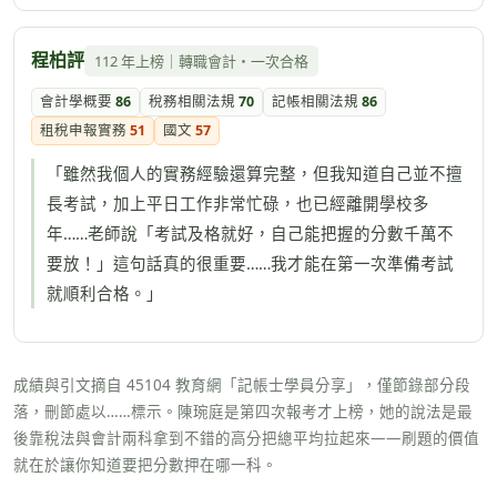
程柏評
112 年上榜｜轉職會計・一次合格
會計學概要
86
稅務相關法規
70
記帳相關法規
86
租稅申報實務
51
國文
57
「雖然我個人的實務經驗還算完整，但我知道自己並不擅
長考試，加上平日工作非常忙碌，也已經離開學校多
年……老師說「考試及格就好，自己能把握的分數千萬不
要放！」這句話真的很重要……我才能在第一次準備考試
就順利合格。」
成績與引文摘自 45104 教育網「記帳士學員分享」，僅節錄部分段
落，刪節處以……標示。陳琬庭是第四次報考才上榜，她的說法是最
後靠稅法與會計兩科拿到不錯的高分把總平均拉起來——刷題的價值
就在於讓你知道要把分數押在哪一科。